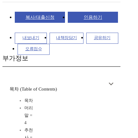
복사/대출신청
인용하기
내보내기
내책장담기
공유하기
오류접수
부가정보
목차 (Table of Contents)
목차
머리
말 =
4
추천
사 =