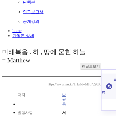
단행본
연구보고서
공개강의
home
단행본 상세
마태복음 . 하 , 땅에 묻힌 하늘
= Matthew
한글로보기
https://www.riss.kr/link?id=M10722003
료
저자
나
균
용
발행사항
서