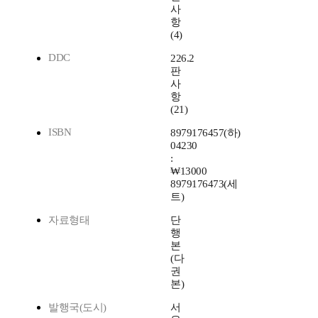
사
항
(4)
DDC
226.2
판
사
항
(21)
ISBN
8979176457(하)
04230
:
₩13000
8979176473(세
트)
자료형태
단
행
본
(다
권
본)
발행국(도시)
서