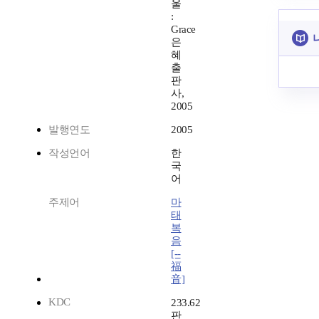
울
:
Grace
은
혜
출
판
사,
2005
발행연도
2005
작성언어
한
국
어
주제어
마
태
복
음
[--
福
音]
KDC
233.62
판