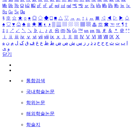
㎒
㎓
㎔
Ω
㏀
㏁
㎊
㎋
㎌
㏖
㏅
㎭
㎮
㎯
㏛
㎩
㎪
㎫
㎬
㏝
㏐
㏓
㏃
㏉
㏜
㏆
§
※
☆
★
○
●
◎
◇
◆
□
■
△
▽
→
←
↑
↓
↔
〓
◁
◀
▷
▶
♤
♠
♡
♥
♧
♣
⊙
◈
▣
◐
◑
▒
▤
▥
▨
▧
▦
▩
♨
☏
☎
☜
☞
¶
†
‡
↕
↗
↙
↖
↘
♭
♩
♪
♬
㉿
㈜
№
㏇
™
㏂
㏘
℡
＃
＆
＊
＠
ª
º
ⅰ
ⅱ
ⅲ
ⅳ
ⅴ
ⅵ
ⅶ
ⅷ
ⅸ
ⅹ
Ⅰ
Ⅱ
Ⅲ
Ⅳ
Ⅴ
Ⅵ
Ⅶ
Ⅷ
Ⅸ
Ⅹ
ا
ب
ت
ث
ج
ح
خ
د
ذ
ر
ز
س
ش
ص
ض
ط
ظ
ع
غ
ف
ق
ک
ل
م
ن
ه
و
ی
닫기
통합검색
국내학술논문
학위논문
해외학술논문
학술지