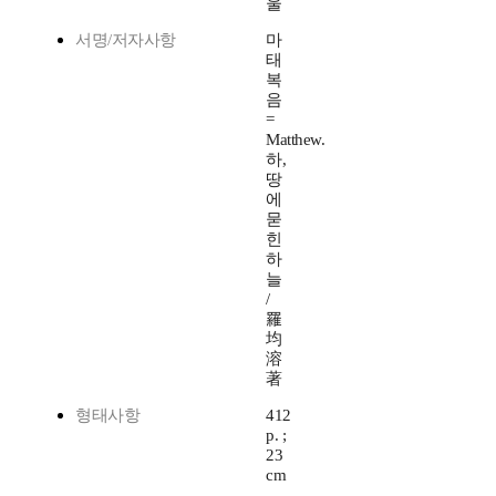
울
서명/저자사항
마
태
복
음
=
Matthew.
하,
땅
에
묻
힌
하
늘
/
羅
均
溶
著
형태사항
412
p. ;
23
cm