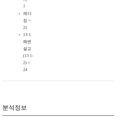
7
제13
장 =
21
13-1.
해변
설교
(13:1-
2) =
24
분석정보