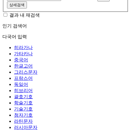
상세검색
결과 내 재검색
인기 검색어
다국어 입력
히라가나
가타카나
중국어
한글고어
그리스문자
프랑스어
독일어
히브리어
괄호기호
학술기호
기술기호
첨자기호
라틴문자
러시아문자