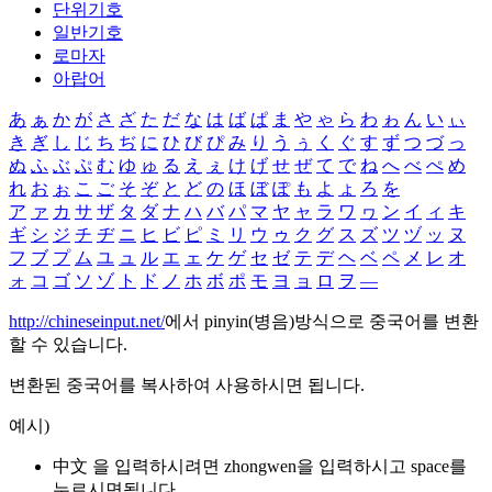
단위기호
일반기호
로마자
아랍어
あ
ぁ
か
が
さ
ざ
た
だ
な
は
ば
ぱ
ま
や
ゃ
ら
わ
ゎ
ん
い
ぃ
き
ぎ
し
じ
ち
ぢ
に
ひ
び
ぴ
み
り
う
ぅ
く
ぐ
す
ず
つ
づ
っ
ぬ
ふ
ぶ
ぷ
む
ゆ
ゅ
る
え
ぇ
け
げ
せ
ぜ
て
で
ね
へ
べ
ぺ
め
れ
お
ぉ
こ
ご
そ
ぞ
と
ど
の
ほ
ぼ
ぽ
も
よ
ょ
ろ
を
ア
ァ
カ
サ
ザ
タ
ダ
ナ
ハ
バ
パ
マ
ヤ
ャ
ラ
ワ
ヮ
ン
イ
ィ
キ
ギ
シ
ジ
チ
ヂ
ニ
ヒ
ビ
ピ
ミ
リ
ウ
ゥ
ク
グ
ス
ズ
ツ
ヅ
ッ
ヌ
フ
ブ
プ
ム
ユ
ュ
ル
エ
ェ
ケ
ゲ
セ
ゼ
テ
デ
ヘ
ベ
ペ
メ
レ
オ
ォ
コ
ゴ
ソ
ゾ
ト
ド
ノ
ホ
ボ
ポ
モ
ヨ
ョ
ロ
ヲ
―
http://chineseinput.net/
에서 pinyin(병음)방식으로 중국어를 변환
할 수 있습니다.
변환된 중국어를 복사하여 사용하시면 됩니다.
예시)
中文 을 입력하시려면
zhongwen
을 입력하시고 space를
누르시면됩니다.