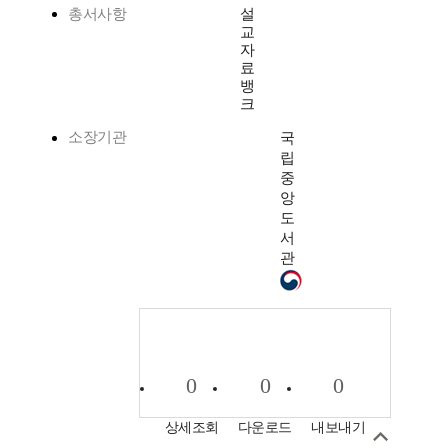
총서사항
설
교
자
료
뱅
크
소장기관
국
립
중
앙
도
서
관
0
0
0
상세조회
다운로드
내보내기