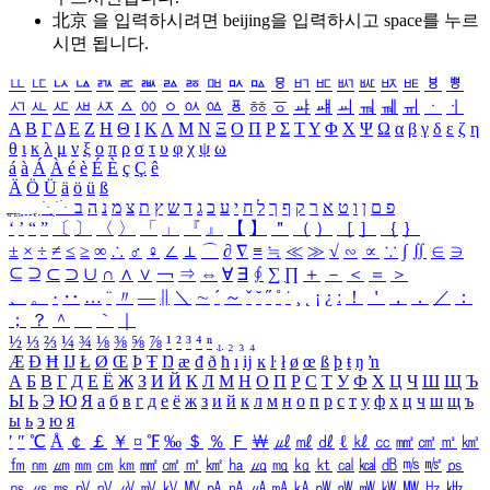
北京 을 입력하시려면
beijing
을 입력하시고 space를 누르
시면 됩니다.
ㅥ
ㅦ
ㅧ
ㅨ
ㅩ
ㅪ
ㅫ
ㅬ
ㅭ
ㅮ
ㅯ
ㅰ
ㅱ
ㅲ
ㅳ
ㅴ
ㅵ
ㅶ
ㅷ
ㅸ
ㅹ
ㅺ
ㅻ
ㅼ
ㅽ
ㅾ
ㅿ
ㆀ
ㆁ
ㆂ
ㆃ
ㆄ
ㆅ
ㆆ
ㆇ
ㆈ
ㆉ
ㆊ
ㆋ
ㆌ
ㆍ
ㆎ
Α
Β
Γ
Δ
Ε
Ζ
Η
Θ
Ι
Κ
Λ
Μ
Ν
Ξ
Ο
Π
Ρ
Σ
Τ
Υ
Φ
Χ
Ψ
Ω
α
β
γ
δ
ε
ζ
η
θ
ι
κ
λ
μ
ν
ξ
ο
π
ρ
σ
τ
υ
φ
χ
ψ
ω
á
à
Á
À
é
è
É
È
ç
Ç
ê
Ä
Ö
Ü
ä
ö
ü
ß
ְ
ֳ
ֲ
ֱ
ָ
ַ
ֵ
ֶ
ִ
ֹ
ּ
ֻ
ׂ
ׁ
ּ
ב
ה
נ
מ
צ
ת
ץ
ש
ד
ג
כ
ע
י
ח
ל
ך
ף
ק
ר
א
ט
ו
ן
ם
פ
‘
’
“
”
〔
〕
〈
〉
「
」
『
』
【
】
＂
（
）
［
］
｛
｝
±
×
÷
≠
≤
≥
∞
∴
♂
♀
∠
⊥
⌒
∂
∇
≡
≒
≪
≫
√
∽
∝
∵
∫
∬
∈
∋
⊆
⊇
⊂
⊃
∪
∩
∧
∨
￢
⇒
⇔
∀
∃
∮
∑
∏
＋
－
＜
＝
＞
、
。
·
‥
…
¨
〃
―
∥
＼
∼
´
～
ˇ
˘
˝
˚
˙
¸
˛
¡
¿
ː
！
＇
，
．
／
：
；
？
＾
＿
｀
｜
½
⅓
⅔
¼
¾
⅛
⅜
⅝
⅞
¹
²
³
⁴
ⁿ
₁
₂
₃
₄
Æ
Ð
Ħ
Ĳ
Ł
Ø
Œ
Þ
Ŧ
Ŋ
æ
đ
ð
ħ
ı
ĳ
ĸ
ŀ
ł
ø
œ
ß
þ
ŧ
ŋ
ŉ
А
Б
В
Г
Д
Е
Ё
Ж
З
И
Й
К
Л
М
Н
О
П
Р
С
Т
У
Ф
Х
Ц
Ч
Ш
Щ
Ъ
Ы
Ь
Э
Ю
Я
а
б
в
г
д
е
ё
ж
з
и
й
к
л
м
н
о
п
р
с
т
у
ф
х
ц
ч
ш
щ
ъ
ы
ь
э
ю
я
′
″
℃
Å
￠
￡
￥
¤
℉
‰
＄
％
Ｆ
￦
㎕
㎖
㎗
ℓ
㎘
㏄
㎣
㎤
㎥
㎦
㎙
㎚
㎛
㎜
㎝
㎞
㎟
㎠
㎡
㎢
㏊
㎍
㎎
㎏
㏏
㎈
㎉
㏈
㎧
㎨
㎰
㎱
㎲
㎳
㎴
㎵
㎶
㎷
㎸
㎹
㎀
㎁
㎂
㎃
㎄
㎺
㎻
㎽
㎾
㎿
㎐
㎑