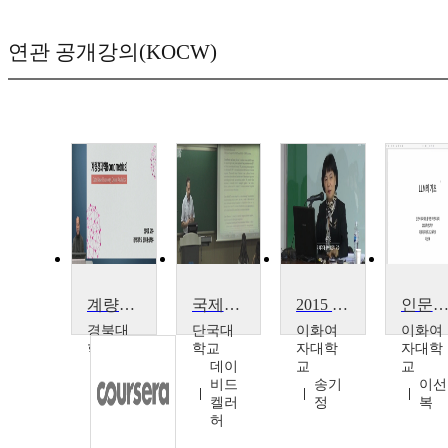
연관 공개강의(KOCW)
계량경제학
국제정치경제학
2015 인문과학대학 교수포럼 발자크와 근대화 과정의 파리
인문사회과학도를 위한 자연어처
경북대
단국대
이화여
이화여
학교
학교
자대학
자대학
정기
데이
교
교
호
비드
송기
이선
켈러
정
복
허