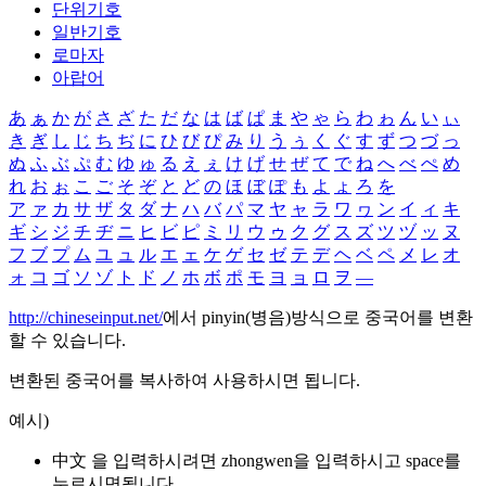
단위기호
일반기호
로마자
아랍어
あ
ぁ
か
が
さ
ざ
た
だ
な
は
ば
ぱ
ま
や
ゃ
ら
わ
ゎ
ん
い
ぃ
き
ぎ
し
じ
ち
ぢ
に
ひ
び
ぴ
み
り
う
ぅ
く
ぐ
す
ず
つ
づ
っ
ぬ
ふ
ぶ
ぷ
む
ゆ
ゅ
る
え
ぇ
け
げ
せ
ぜ
て
で
ね
へ
べ
ぺ
め
れ
お
ぉ
こ
ご
そ
ぞ
と
ど
の
ほ
ぼ
ぽ
も
よ
ょ
ろ
を
ア
ァ
カ
サ
ザ
タ
ダ
ナ
ハ
バ
パ
マ
ヤ
ャ
ラ
ワ
ヮ
ン
イ
ィ
キ
ギ
シ
ジ
チ
ヂ
ニ
ヒ
ビ
ピ
ミ
リ
ウ
ゥ
ク
グ
ス
ズ
ツ
ヅ
ッ
ヌ
フ
ブ
プ
ム
ユ
ュ
ル
エ
ェ
ケ
ゲ
セ
ゼ
テ
デ
ヘ
ベ
ペ
メ
レ
オ
ォ
コ
ゴ
ソ
ゾ
ト
ド
ノ
ホ
ボ
ポ
モ
ヨ
ョ
ロ
ヲ
―
http://chineseinput.net/
에서 pinyin(병음)방식으로 중국어를 변환
할 수 있습니다.
변환된 중국어를 복사하여 사용하시면 됩니다.
예시)
中文 을 입력하시려면
zhongwen
을 입력하시고 space를
누르시면됩니다.