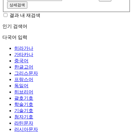
상세검색
결과 내 재검색
인기 검색어
다국어 입력
히라가나
가타카나
중국어
한글고어
그리스문자
프랑스어
독일어
히브리어
괄호기호
학술기호
기술기호
첨자기호
라틴문자
러시아문자