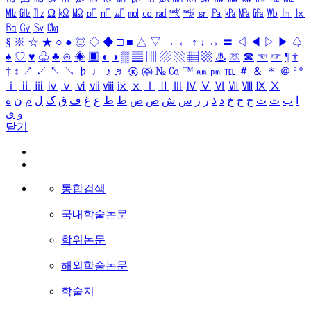
㎒
㎓
㎔
Ω
㏀
㏁
㎊
㎋
㎌
㏖
㏅
㎭
㎮
㎯
㏛
㎩
㎪
㎫
㎬
㏝
㏐
㏓
㏃
㏉
㏜
㏆
§
※
☆
★
○
●
◎
◇
◆
□
■
△
▽
→
←
↑
↓
↔
〓
◁
◀
▷
▶
♤
♠
♡
♥
♧
♣
⊙
◈
▣
◐
◑
▒
▤
▥
▨
▧
▦
▩
♨
☏
☎
☜
☞
¶
†
‡
↕
↗
↙
↖
↘
♭
♩
♪
♬
㉿
㈜
№
㏇
™
㏂
㏘
℡
＃
＆
＊
＠
ª
º
ⅰ
ⅱ
ⅲ
ⅳ
ⅴ
ⅵ
ⅶ
ⅷ
ⅸ
ⅹ
Ⅰ
Ⅱ
Ⅲ
Ⅳ
Ⅴ
Ⅵ
Ⅶ
Ⅷ
Ⅸ
Ⅹ
ا
ب
ت
ث
ج
ح
خ
د
ذ
ر
ز
س
ش
ص
ض
ط
ظ
ع
غ
ف
ق
ک
ل
م
ن
ه
و
ی
닫기
통합검색
국내학술논문
학위논문
해외학술논문
학술지