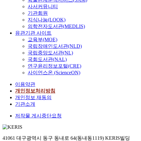
사서커뮤니티
기관회원
지식나눔(LOOK)
의학전자도서관(MEDLIS)
유관기관 사이트
교육부(MOE)
국립장애인도서관(NLD)
국립중앙도서관(NL)
국회도서관(NAL)
연구윤리정보포털(CRE)
사이언스온 (ScienceON)
이용약관
개인정보처리방침
개인정보 재동의
기관소개
저작물 게시중단요청
41061 대구광역시 동구 동내로 64(동내동1119) KERIS빌딩