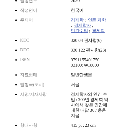
발행연도
2020
작성언어
한국어
주제어
경제학
;
인문 과학
;
경제학자
;
인간수업
;
경제학
KDC
320.04 판사항(6)
DDC
330.122 판사항(23)
ISBN
9791155401750
03100: ₩18000
자료형태
일반단행본
발행국(도시)
서울
서명/저자사항
경제학자의 인간 수
업 : 300년 경제학 역
사에서 찾은 인간에
대한 대답 36 / 홍훈
지음
형태사항
415 p. ; 23 cm