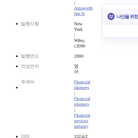
;
Ainsworth,
Jim H
나만을 위한
발행사항
New
York
:
Wiley,
c2000
발행연도
2000
작성언어
영
어
주제어
Financial
planners
;
Financial
planners
;
Financial
services
industry
DDC
332.6/2