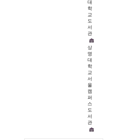
대
학
교
도
서
관
상
명
대
학
교
서
울
캠
퍼
스
도
서
관