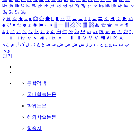
㎒
㎓
㎔
Ω
㏀
㏁
㎊
㎋
㎌
㏖
㏅
㎭
㎮
㎯
㏛
㎩
㎪
㎫
㎬
㏝
㏐
㏓
㏃
㏉
㏜
㏆
§
※
☆
★
○
●
◎
◇
◆
□
■
△
▽
→
←
↑
↓
↔
〓
◁
◀
▷
▶
♤
♠
♡
♥
♧
♣
⊙
◈
▣
◐
◑
▒
▤
▥
▨
▧
▦
▩
♨
☏
☎
☜
☞
¶
†
‡
↕
↗
↙
↖
↘
♭
♩
♪
♬
㉿
㈜
№
㏇
™
㏂
㏘
℡
＃
＆
＊
＠
ª
º
ⅰ
ⅱ
ⅲ
ⅳ
ⅴ
ⅵ
ⅶ
ⅷ
ⅸ
ⅹ
Ⅰ
Ⅱ
Ⅲ
Ⅳ
Ⅴ
Ⅵ
Ⅶ
Ⅷ
Ⅸ
Ⅹ
ا
ب
ت
ث
ج
ح
خ
د
ذ
ر
ز
س
ش
ص
ض
ط
ظ
ع
غ
ف
ق
ک
ل
م
ن
ه
و
ی
닫기
통합검색
국내학술논문
학위논문
해외학술논문
학술지