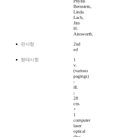
Phyllis
Bernstein,
Linda
Lach,
Jim
H.
Ainsworth.
판사항
2nd
ed
형태사항
1
v.
(various
pagings)
:
ill.
;
28
cm.
+
1
computer
laser
optical
disc