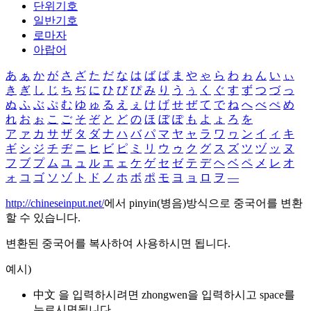
단위기호
일반기호
로마자
아랍어
あ
ぁ
か
が
さ
ざ
た
だ
な
は
ば
ぱ
ま
や
ゃ
ら
わ
ゎ
ん
い
ぃ
き
ぎ
し
じ
ち
ぢ
に
ひ
び
ぴ
み
り
う
ぅ
く
ぐ
す
ず
つ
づ
っ
ぬ
ふ
ぶ
ぷ
む
ゆ
ゅ
る
え
ぇ
け
げ
せ
ぜ
て
で
ね
へ
べ
ぺ
め
れ
お
ぉ
こ
ご
そ
ぞ
と
ど
の
ほ
ぼ
ぽ
も
よ
ょ
ろ
を
ア
ァ
カ
サ
ザ
タ
ダ
ナ
ハ
バ
パ
マ
ヤ
ャ
ラ
ワ
ヮ
ン
イ
ィ
キ
ギ
シ
ジ
チ
ヂ
ニ
ヒ
ビ
ピ
ミ
リ
ウ
ゥ
ク
グ
ス
ズ
ツ
ヅ
ッ
ヌ
フ
ブ
プ
ム
ユ
ュ
ル
エ
ェ
ケ
ゲ
セ
ゼ
テ
デ
ヘ
ベ
ペ
メ
レ
オ
ォ
コ
ゴ
ソ
ゾ
ト
ド
ノ
ホ
ボ
ポ
モ
ヨ
ョ
ロ
ヲ
―
http://chineseinput.net/
에서 pinyin(병음)방식으로 중국어를 변환
할 수 있습니다.
변환된 중국어를 복사하여 사용하시면 됩니다.
예시)
中文 을 입력하시려면
zhongwen
을 입력하시고 space를
누르시면됩니다.