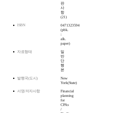
판
사
항
(21)
ISBN
0471323594
(pbk.
:
alk.
paper)
자료형태
일
반
단
행
본
발행국(도시)
New
York(State)
서명/저자사항
Financial
planning
for
CPAs
/