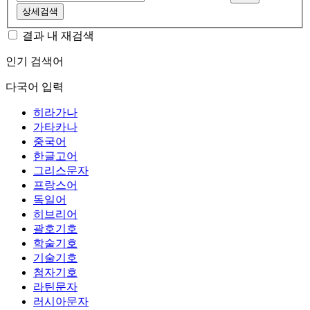
상세검색
결과 내 재검색
인기 검색어
다국어 입력
히라가나
가타카나
중국어
한글고어
그리스문자
프랑스어
독일어
히브리어
괄호기호
학술기호
기술기호
첨자기호
라틴문자
러시아문자