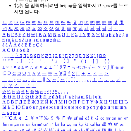
北京 을 입력하시려면
beijing
을 입력하시고 space를 누르
시면 됩니다.
ㅥ
ㅦ
ㅧ
ㅨ
ㅩ
ㅪ
ㅫ
ㅬ
ㅭ
ㅮ
ㅯ
ㅰ
ㅱ
ㅲ
ㅳ
ㅴ
ㅵ
ㅶ
ㅷ
ㅸ
ㅹ
ㅺ
ㅻ
ㅼ
ㅽ
ㅾ
ㅿ
ㆀ
ㆁ
ㆂ
ㆃ
ㆄ
ㆅ
ㆆ
ㆇ
ㆈ
ㆉ
ㆊ
ㆋ
ㆌ
ㆍ
ㆎ
Α
Β
Γ
Δ
Ε
Ζ
Η
Θ
Ι
Κ
Λ
Μ
Ν
Ξ
Ο
Π
Ρ
Σ
Τ
Υ
Φ
Χ
Ψ
Ω
α
β
γ
δ
ε
ζ
η
θ
ι
κ
λ
μ
ν
ξ
ο
π
ρ
σ
τ
υ
φ
χ
ψ
ω
á
à
Á
À
é
è
É
È
ç
Ç
ê
Ä
Ö
Ü
ä
ö
ü
ß
ְ
ֳ
ֲ
ֱ
ָ
ַ
ֵ
ֶ
ִ
ֹ
ּ
ֻ
ׂ
ׁ
ּ
ב
ה
נ
מ
צ
ת
ץ
ש
ד
ג
כ
ע
י
ח
ל
ך
ף
ק
ר
א
ט
ו
ן
ם
פ
‘
’
“
”
〔
〕
〈
〉
「
」
『
』
【
】
＂
（
）
［
］
｛
｝
±
×
÷
≠
≤
≥
∞
∴
♂
♀
∠
⊥
⌒
∂
∇
≡
≒
≪
≫
√
∽
∝
∵
∫
∬
∈
∋
⊆
⊇
⊂
⊃
∪
∩
∧
∨
￢
⇒
⇔
∀
∃
∮
∑
∏
＋
－
＜
＝
＞
、
。
·
‥
…
¨
〃
―
∥
＼
∼
´
～
ˇ
˘
˝
˚
˙
¸
˛
¡
¿
ː
！
＇
，
．
／
：
；
？
＾
＿
｀
｜
½
⅓
⅔
¼
¾
⅛
⅜
⅝
⅞
¹
²
³
⁴
ⁿ
₁
₂
₃
₄
Æ
Ð
Ħ
Ĳ
Ł
Ø
Œ
Þ
Ŧ
Ŋ
æ
đ
ð
ħ
ı
ĳ
ĸ
ŀ
ł
ø
œ
ß
þ
ŧ
ŋ
ŉ
А
Б
В
Г
Д
Е
Ё
Ж
З
И
Й
К
Л
М
Н
О
П
Р
С
Т
У
Ф
Х
Ц
Ч
Ш
Щ
Ъ
Ы
Ь
Э
Ю
Я
а
б
в
г
д
е
ё
ж
з
и
й
к
л
м
н
о
п
р
с
т
у
ф
х
ц
ч
ш
щ
ъ
ы
ь
э
ю
я
′
″
℃
Å
￠
￡
￥
¤
℉
‰
＄
％
Ｆ
￦
㎕
㎖
㎗
ℓ
㎘
㏄
㎣
㎤
㎥
㎦
㎙
㎚
㎛
㎜
㎝
㎞
㎟
㎠
㎡
㎢
㏊
㎍
㎎
㎏
㏏
㎈
㎉
㏈
㎧
㎨
㎰
㎱
㎲
㎳
㎴
㎵
㎶
㎷
㎸
㎹
㎀
㎁
㎂
㎃
㎄
㎺
㎻
㎽
㎾
㎿
㎐
㎑