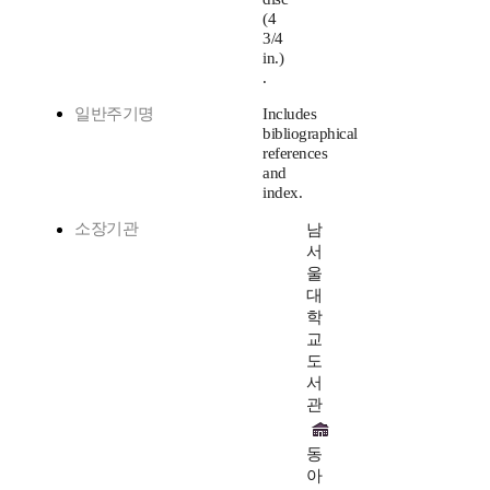
(4
3/4
in.)
.
일반주기명
Includes
bibliographical
references
and
index.
소장기관
남
서
울
대
학
교
도
서
관
동
아