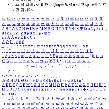
北京 을 입력하시려면
beijing
을 입력하시고 space를 누르
시면 됩니다.
ㅥ
ㅦ
ㅧ
ㅨ
ㅩ
ㅪ
ㅫ
ㅬ
ㅭ
ㅮ
ㅯ
ㅰ
ㅱ
ㅲ
ㅳ
ㅴ
ㅵ
ㅶ
ㅷ
ㅸ
ㅹ
ㅺ
ㅻ
ㅼ
ㅽ
ㅾ
ㅿ
ㆀ
ㆁ
ㆂ
ㆃ
ㆄ
ㆅ
ㆆ
ㆇ
ㆈ
ㆉ
ㆊ
ㆋ
ㆌ
ㆍ
ㆎ
Α
Β
Γ
Δ
Ε
Ζ
Η
Θ
Ι
Κ
Λ
Μ
Ν
Ξ
Ο
Π
Ρ
Σ
Τ
Υ
Φ
Χ
Ψ
Ω
α
β
γ
δ
ε
ζ
η
θ
ι
κ
λ
μ
ν
ξ
ο
π
ρ
σ
τ
υ
φ
χ
ψ
ω
á
à
Á
À
é
è
É
È
ç
Ç
ê
Ä
Ö
Ü
ä
ö
ü
ß
ְ
ֳ
ֲ
ֱ
ָ
ַ
ֵ
ֶ
ִ
ֹ
ּ
ֻ
ׂ
ׁ
ּ
ב
ה
נ
מ
צ
ת
ץ
ש
ד
ג
כ
ע
י
ח
ל
ך
ף
ק
ר
א
ט
ו
ן
ם
פ
‘
’
“
”
〔
〕
〈
〉
「
」
『
』
【
】
＂
（
）
［
］
｛
｝
±
×
÷
≠
≤
≥
∞
∴
♂
♀
∠
⊥
⌒
∂
∇
≡
≒
≪
≫
√
∽
∝
∵
∫
∬
∈
∋
⊆
⊇
⊂
⊃
∪
∩
∧
∨
￢
⇒
⇔
∀
∃
∮
∑
∏
＋
－
＜
＝
＞
、
。
·
‥
…
¨
〃
―
∥
＼
∼
´
～
ˇ
˘
˝
˚
˙
¸
˛
¡
¿
ː
！
＇
，
．
／
：
；
？
＾
＿
｀
｜
½
⅓
⅔
¼
¾
⅛
⅜
⅝
⅞
¹
²
³
⁴
ⁿ
₁
₂
₃
₄
Æ
Ð
Ħ
Ĳ
Ł
Ø
Œ
Þ
Ŧ
Ŋ
æ
đ
ð
ħ
ı
ĳ
ĸ
ŀ
ł
ø
œ
ß
þ
ŧ
ŋ
ŉ
А
Б
В
Г
Д
Е
Ё
Ж
З
И
Й
К
Л
М
Н
О
П
Р
С
Т
У
Ф
Х
Ц
Ч
Ш
Щ
Ъ
Ы
Ь
Э
Ю
Я
а
б
в
г
д
е
ё
ж
з
и
й
к
л
м
н
о
п
р
с
т
у
ф
х
ц
ч
ш
щ
ъ
ы
ь
э
ю
я
′
″
℃
Å
￠
￡
￥
¤
℉
‰
＄
％
Ｆ
￦
㎕
㎖
㎗
ℓ
㎘
㏄
㎣
㎤
㎥
㎦
㎙
㎚
㎛
㎜
㎝
㎞
㎟
㎠
㎡
㎢
㏊
㎍
㎎
㎏
㏏
㎈
㎉
㏈
㎧
㎨
㎰
㎱
㎲
㎳
㎴
㎵
㎶
㎷
㎸
㎹
㎀
㎁
㎂
㎃
㎄
㎺
㎻
㎽
㎾
㎿
㎐
㎑