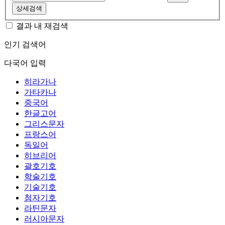
상세검색
결과 내 재검색
인기 검색어
다국어 입력
히라가나
가타카나
중국어
한글고어
그리스문자
프랑스어
독일어
히브리어
괄호기호
학술기호
기술기호
첨자기호
라틴문자
러시아문자