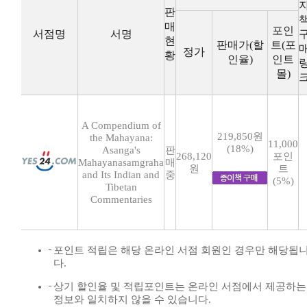
판
매
포인
서점명
서명
현
판매가(할
트(포
정가
황
인율)
인트
몰)
A Compendium of
219,850원
the Mahayana:
11,000
(18%)
Asanga's
판
268,120
포인
Mahayanasamgraha
매
원
트
and Its Indian and
중
(5%)
Tibetan
Commentaries
포인트 적립은 해당 온라인 서점 회원인 경우만 해당됩
다.
상기 할인율 및 적립포인트는 온라인 서점에서 제공하는
정보와 일치하지 않을 수 있습니다.