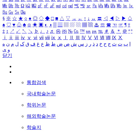
㎒
㎓
㎔
Ω
㏀
㏁
㎊
㎋
㎌
㏖
㏅
㎭
㎮
㎯
㏛
㎩
㎪
㎫
㎬
㏝
㏐
㏓
㏃
㏉
㏜
㏆
§
※
☆
★
○
●
◎
◇
◆
□
■
△
▽
→
←
↑
↓
↔
〓
◁
◀
▷
▶
♤
♠
♡
♥
♧
♣
⊙
◈
▣
◐
◑
▒
▤
▥
▨
▧
▦
▩
♨
☏
☎
☜
☞
¶
†
‡
↕
↗
↙
↖
↘
♭
♩
♪
♬
㉿
㈜
№
㏇
™
㏂
㏘
℡
＃
＆
＊
＠
ª
º
ⅰ
ⅱ
ⅲ
ⅳ
ⅴ
ⅵ
ⅶ
ⅷ
ⅸ
ⅹ
Ⅰ
Ⅱ
Ⅲ
Ⅳ
Ⅴ
Ⅵ
Ⅶ
Ⅷ
Ⅸ
Ⅹ
ا
ب
ت
ث
ج
ح
خ
د
ذ
ر
ز
س
ش
ص
ض
ط
ظ
ع
غ
ف
ق
ک
ل
م
ن
ه
و
ی
닫기
통합검색
국내학술논문
학위논문
해외학술논문
학술지