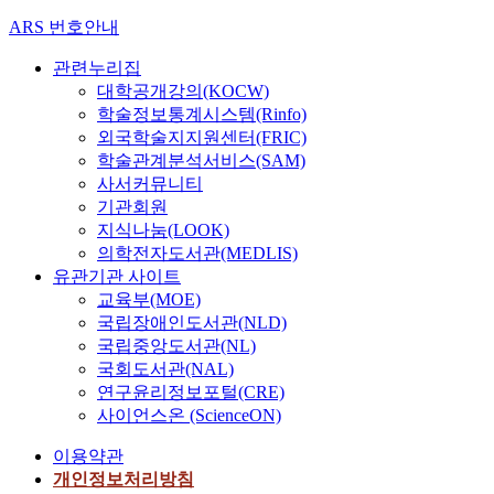
ARS 번호안내
관련누리집
대학공개강의(KOCW)
학술정보통계시스템(Rinfo)
외국학술지지원센터(FRIC)
학술관계분석서비스(SAM)
사서커뮤니티
기관회원
지식나눔(LOOK)
의학전자도서관(MEDLIS)
유관기관 사이트
교육부(MOE)
국립장애인도서관(NLD)
국립중앙도서관(NL)
국회도서관(NAL)
연구윤리정보포털(CRE)
사이언스온 (ScienceON)
이용약관
개인정보처리방침