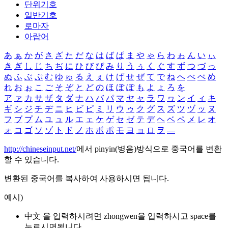
단위기호
일반기호
로마자
아랍어
あ
ぁ
か
が
さ
ざ
た
だ
な
は
ば
ぱ
ま
や
ゃ
ら
わ
ゎ
ん
い
ぃ
き
ぎ
し
じ
ち
ぢ
に
ひ
び
ぴ
み
り
う
ぅ
く
ぐ
す
ず
つ
づ
っ
ぬ
ふ
ぶ
ぷ
む
ゆ
ゅ
る
え
ぇ
け
げ
せ
ぜ
て
で
ね
へ
べ
ぺ
め
れ
お
ぉ
こ
ご
そ
ぞ
と
ど
の
ほ
ぼ
ぽ
も
よ
ょ
ろ
を
ア
ァ
カ
サ
ザ
タ
ダ
ナ
ハ
バ
パ
マ
ヤ
ャ
ラ
ワ
ヮ
ン
イ
ィ
キ
ギ
シ
ジ
チ
ヂ
ニ
ヒ
ビ
ピ
ミ
リ
ウ
ゥ
ク
グ
ス
ズ
ツ
ヅ
ッ
ヌ
フ
ブ
プ
ム
ユ
ュ
ル
エ
ェ
ケ
ゲ
セ
ゼ
テ
デ
ヘ
ベ
ペ
メ
レ
オ
ォ
コ
ゴ
ソ
ゾ
ト
ド
ノ
ホ
ボ
ポ
モ
ヨ
ョ
ロ
ヲ
―
http://chineseinput.net/
에서 pinyin(병음)방식으로 중국어를 변환
할 수 있습니다.
변환된 중국어를 복사하여 사용하시면 됩니다.
예시)
中文 을 입력하시려면
zhongwen
을 입력하시고 space를
누르시면됩니다.