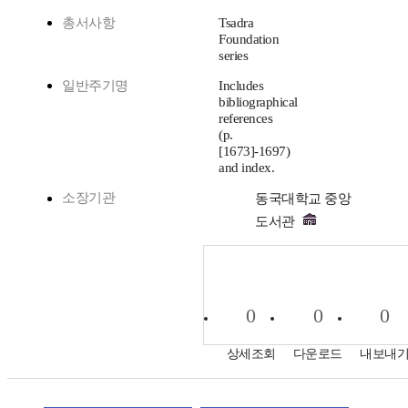
총서사항
Tsadra
Foundation
series
일반주기명
Includes
bibliographical
references
(p.
[1673]-1697)
and index.
소장기관
동국대학교 중앙
도서관
0
0
0
상세조회
다운로드
내보내