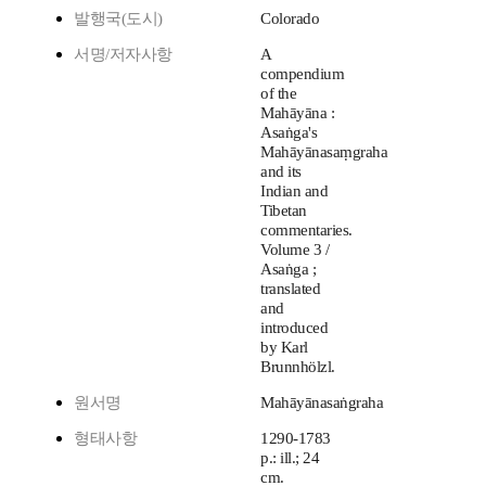
발행국(도시)
Colorado
서명/저자사항
A
compendium
of the
Mahāyāna :
Asaṅga's
Mahāyānasaṃgraha
and its
Indian and
Tibetan
commentaries.
Volume 3 /
Asaṅga ;
translated
and
introduced
by Karl
Brunnhölzl.
원서명
Mahāyānasaṅgraha
형태사항
1290-1783
p.: ill.; 24
cm.