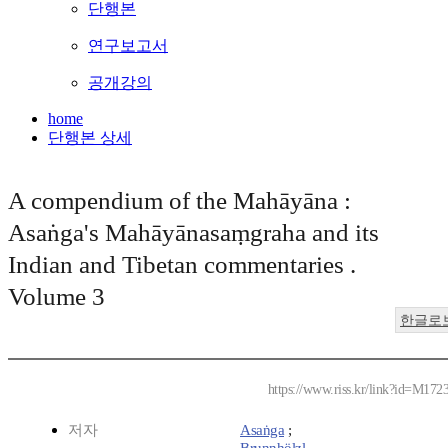
단행본
연구보고서
공개강의
home
단행본 상세
A compendium of the Mahāyāna :
Asaṅga's Mahāyānasaṃgraha and its
Indian and Tibetan commentaries .
Volume 3
한글로
https://www.riss.kr/link?id=M172
저자
Asaṅga
;