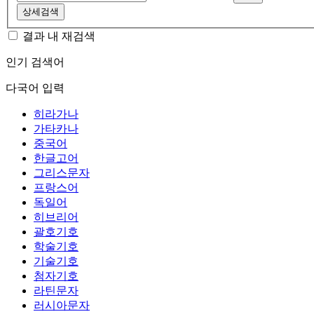
상세검색
결과 내 재검색
인기 검색어
다국어 입력
히라가나
가타카나
중국어
한글고어
그리스문자
프랑스어
독일어
히브리어
괄호기호
학술기호
기술기호
첨자기호
라틴문자
러시아문자