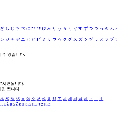
ぎ
し
じ
ち
ぢ
に
ひ
び
ぴ
み
り
う
ぅ
く
ぐ
す
ず
つ
づ
っ
ぬ
ふ
シ
ジ
チ
ヂ
ニ
ヒ
ビ
ピ
ミ
リ
ウ
ゥ
ク
グ
ス
ズ
ツ
ヅ
ッ
ヌ
フ
ブ
할 수 있습니다.
누르시면됩니다.
시면 됩니다.
ㅻ
ㅼ
ㅽ
ㅾ
ㅿ
ㆀ
ㆁ
ㆂ
ㆃ
ㆄ
ㆅ
ㆆ
ㆇ
ㆈ
ㆉ
ㆊ
ㆋ
ㆌ
ㆍ
ㆎ
θ
ι
κ
λ
μ
ν
ξ
ο
π
ρ
σ
τ
υ
φ
χ
ψ
ω