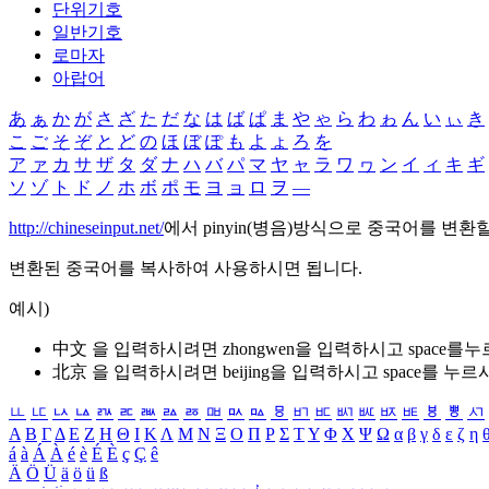
단위기호
일반기호
로마자
아랍어
あ
ぁ
か
が
さ
ざ
た
だ
な
は
ば
ぱ
ま
や
ゃ
ら
わ
ゎ
ん
い
ぃ
き
こ
ご
そ
ぞ
と
ど
の
ほ
ぼ
ぽ
も
よ
ょ
ろ
を
ア
ァ
カ
サ
ザ
タ
ダ
ナ
ハ
バ
パ
マ
ヤ
ャ
ラ
ワ
ヮ
ン
イ
ィ
キ
ギ
ソ
ゾ
ト
ド
ノ
ホ
ボ
ポ
モ
ヨ
ョ
ロ
ヲ
―
http://chineseinput.net/
에서 pinyin(병음)방식으로 중국어를 변환
변환된 중국어를 복사하여 사용하시면 됩니다.
예시)
中文 을 입력하시려면
zhongwen
을 입력하시고 space를
北京 을 입력하시려면
beijing
을 입력하시고 space를 누르
ㅥ
ㅦ
ㅧ
ㅨ
ㅩ
ㅪ
ㅫ
ㅬ
ㅭ
ㅮ
ㅯ
ㅰ
ㅱ
ㅲ
ㅳ
ㅴ
ㅵ
ㅶ
ㅷ
ㅸ
ㅹ
ㅺ
Α
Β
Γ
Δ
Ε
Ζ
Η
Θ
Ι
Κ
Λ
Μ
Ν
Ξ
Ο
Π
Ρ
Σ
Τ
Υ
Φ
Χ
Ψ
Ω
α
β
γ
δ
ε
ζ
η
á
à
Á
À
é
è
É
È
ç
Ç
ê
Ä
Ö
Ü
ä
ö
ü
ß