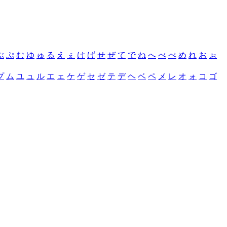
ぶ
ぷ
む
ゆ
ゅ
る
え
ぇ
け
げ
せ
ぜ
て
で
ね
へ
べ
ぺ
め
れ
お
ぉ
プ
ム
ユ
ュ
ル
エ
ェ
ケ
ゲ
セ
ゼ
テ
デ
ヘ
ベ
ペ
メ
レ
オ
ォ
コ
ゴ