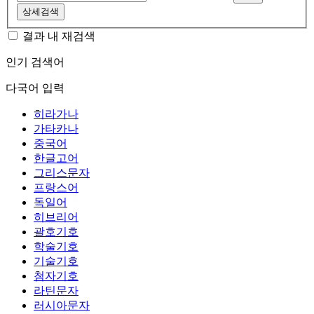
상세검색
결과 내 재검색
인기 검색어
다국어 입력
히라가나
가타카나
중국어
한글고어
그리스문자
프랑스어
독일어
히브리어
괄호기호
학술기호
기술기호
첨자기호
라틴문자
러시아문자