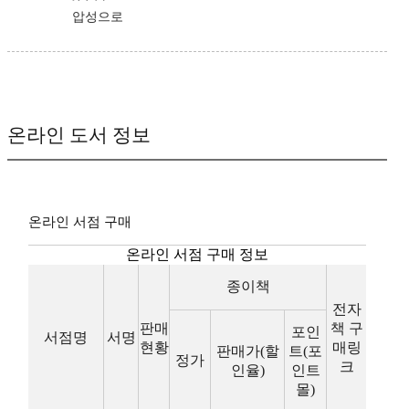
압성으로
온라인 도서 정보
온라인 서점 구매
온라인 서점 구매 정보
종이책
전자
판매
책 구
포인
서점명
서명
현황
매링
판매가(할
트(포
정가
크
인율)
인트
몰)