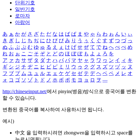
단위기호
일반기호
로마자
아랍어
あ
ぁ
か
が
さ
ざ
た
だ
な
は
ば
ぱ
ま
や
ゃ
ら
わ
ゎ
ん
い
ぃ
き
ぎ
し
じ
ち
ぢ
に
ひ
び
ぴ
み
り
う
ぅ
く
ぐ
す
ず
つ
づ
っ
ぬ
ふ
ぶ
ぷ
む
ゆ
ゅ
る
え
ぇ
け
げ
せ
ぜ
て
で
ね
へ
べ
ぺ
め
れ
お
ぉ
こ
ご
そ
ぞ
と
ど
の
ほ
ぼ
ぽ
も
よ
ょ
ろ
を
ア
ァ
カ
サ
ザ
タ
ダ
ナ
ハ
バ
パ
マ
ヤ
ャ
ラ
ワ
ヮ
ン
イ
ィ
キ
ギ
シ
ジ
チ
ヂ
ニ
ヒ
ビ
ピ
ミ
リ
ウ
ゥ
ク
グ
ス
ズ
ツ
ヅ
ッ
ヌ
フ
ブ
プ
ム
ユ
ュ
ル
エ
ェ
ケ
ゲ
セ
ゼ
テ
デ
ヘ
ベ
ペ
メ
レ
オ
ォ
コ
ゴ
ソ
ゾ
ト
ド
ノ
ホ
ボ
ポ
モ
ヨ
ョ
ロ
ヲ
―
http://chineseinput.net/
에서 pinyin(병음)방식으로 중국어를 변환
할 수 있습니다.
변환된 중국어를 복사하여 사용하시면 됩니다.
예시)
中文 을 입력하시려면
zhongwen
을 입력하시고 space를
누르시면됩니다.