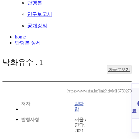
단행본
연구보고서
공개강의
home
단행본 상세
낙화유수 . 1
한글로보기
https://www.riss.kr/link?id=M16759279
저자
김다
함
료
발행사항
서울 :
연담,
2021