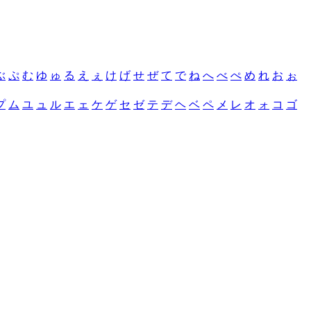
ぶ
ぷ
む
ゆ
ゅ
る
え
ぇ
け
げ
せ
ぜ
て
で
ね
へ
べ
ぺ
め
れ
お
ぉ
プ
ム
ユ
ュ
ル
エ
ェ
ケ
ゲ
セ
ゼ
テ
デ
ヘ
ベ
ペ
メ
レ
オ
ォ
コ
ゴ