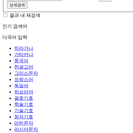
상세검색
결과 내 재검색
인기 검색어
다국어 입력
히라가나
가타카나
중국어
한글고어
그리스문자
프랑스어
독일어
히브리어
괄호기호
학술기호
기술기호
첨자기호
라틴문자
러시아문자