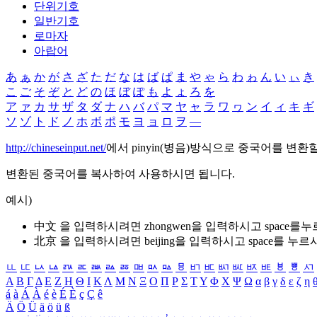
단위기호
일반기호
로마자
아랍어
あ
ぁ
か
が
さ
ざ
た
だ
な
は
ば
ぱ
ま
や
ゃ
ら
わ
ゎ
ん
い
ぃ
き
こ
ご
そ
ぞ
と
ど
の
ほ
ぼ
ぽ
も
よ
ょ
ろ
を
ア
ァ
カ
サ
ザ
タ
ダ
ナ
ハ
バ
パ
マ
ヤ
ャ
ラ
ワ
ヮ
ン
イ
ィ
キ
ギ
ソ
ゾ
ト
ド
ノ
ホ
ボ
ポ
モ
ヨ
ョ
ロ
ヲ
―
http://chineseinput.net/
에서 pinyin(병음)방식으로 중국어를 변환
변환된 중국어를 복사하여 사용하시면 됩니다.
예시)
中文 을 입력하시려면
zhongwen
을 입력하시고 space를
北京 을 입력하시려면
beijing
을 입력하시고 space를 누르
ㅥ
ㅦ
ㅧ
ㅨ
ㅩ
ㅪ
ㅫ
ㅬ
ㅭ
ㅮ
ㅯ
ㅰ
ㅱ
ㅲ
ㅳ
ㅴ
ㅵ
ㅶ
ㅷ
ㅸ
ㅹ
ㅺ
Α
Β
Γ
Δ
Ε
Ζ
Η
Θ
Ι
Κ
Λ
Μ
Ν
Ξ
Ο
Π
Ρ
Σ
Τ
Υ
Φ
Χ
Ψ
Ω
α
β
γ
δ
ε
ζ
η
á
à
Á
À
é
è
É
È
ç
Ç
ê
Ä
Ö
Ü
ä
ö
ü
ß