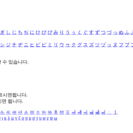
ぎ
し
じ
ち
ぢ
に
ひ
び
ぴ
み
り
う
ぅ
く
ぐ
す
ず
つ
づ
っ
ぬ
ふ
シ
ジ
チ
ヂ
ニ
ヒ
ビ
ピ
ミ
リ
ウ
ゥ
ク
グ
ス
ズ
ツ
ヅ
ッ
ヌ
フ
ブ
할 수 있습니다.
누르시면됩니다.
시면 됩니다.
ㅻ
ㅼ
ㅽ
ㅾ
ㅿ
ㆀ
ㆁ
ㆂ
ㆃ
ㆄ
ㆅ
ㆆ
ㆇ
ㆈ
ㆉ
ㆊ
ㆋ
ㆌ
ㆍ
ㆎ
θ
ι
κ
λ
μ
ν
ξ
ο
π
ρ
σ
τ
υ
φ
χ
ψ
ω