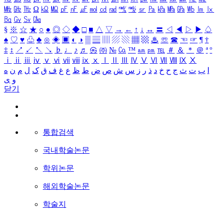
㎒
㎓
㎔
Ω
㏀
㏁
㎊
㎋
㎌
㏖
㏅
㎭
㎮
㎯
㏛
㎩
㎪
㎫
㎬
㏝
㏐
㏓
㏃
㏉
㏜
㏆
§
※
☆
★
○
●
◎
◇
◆
□
■
△
▽
→
←
↑
↓
↔
〓
◁
◀
▷
▶
♤
♠
♡
♥
♧
♣
⊙
◈
▣
◐
◑
▒
▤
▥
▨
▧
▦
▩
♨
☏
☎
☜
☞
¶
†
‡
↕
↗
↙
↖
↘
♭
♩
♪
♬
㉿
㈜
№
㏇
™
㏂
㏘
℡
＃
＆
＊
＠
ª
º
ⅰ
ⅱ
ⅲ
ⅳ
ⅴ
ⅵ
ⅶ
ⅷ
ⅸ
ⅹ
Ⅰ
Ⅱ
Ⅲ
Ⅳ
Ⅴ
Ⅵ
Ⅶ
Ⅷ
Ⅸ
Ⅹ
ا
ب
ت
ث
ج
ح
خ
د
ذ
ر
ز
س
ش
ص
ض
ط
ظ
ع
غ
ف
ق
ک
ل
م
ن
ه
و
ی
닫기
통합검색
국내학술논문
학위논문
해외학술논문
학술지