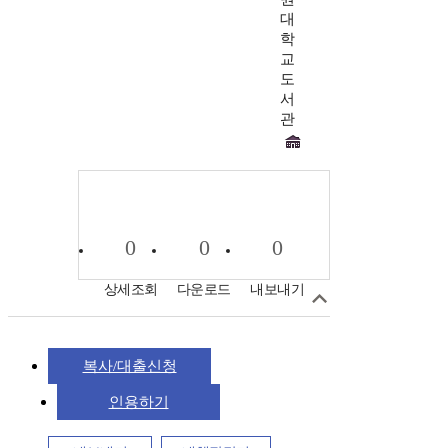
대
학
교
도
서
관
0
0
0
상세조회
다운로드
내보내기
복사/대출신청
인용하기