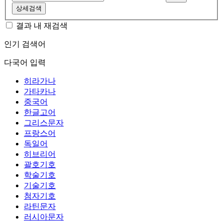
상세검색
결과 내 재검색
인기 검색어
다국어 입력
히라가나
가타카나
중국어
한글고어
그리스문자
프랑스어
독일어
히브리어
괄호기호
학술기호
기술기호
첨자기호
라틴문자
러시아문자