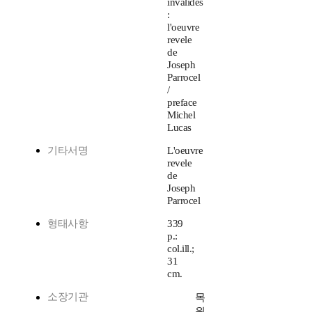
invalides
:
l'oeuvre
revele
de
Joseph
Parrocel
/
preface
Michel
Lucas
기타서명
L'oeuvre
revele
de
Joseph
Parrocel
형태사항
339
p.:
col.ill.;
31
cm.
소장기관
목
원