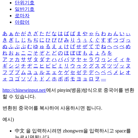
단위기호
일반기호
로마자
아랍어
あ
ぁ
か
が
さ
ざ
た
だ
な
は
ば
ぱ
ま
や
ゃ
ら
わ
ゎ
ん
い
ぃ
き
ぎ
し
じ
ち
ぢ
に
ひ
び
ぴ
み
り
う
ぅ
く
ぐ
す
ず
つ
づ
っ
ぬ
ふ
ぶ
ぷ
む
ゆ
ゅ
る
え
ぇ
け
げ
せ
ぜ
て
で
ね
へ
べ
ぺ
め
れ
お
ぉ
こ
ご
そ
ぞ
と
ど
の
ほ
ぼ
ぽ
も
よ
ょ
ろ
を
ア
ァ
カ
サ
ザ
タ
ダ
ナ
ハ
バ
パ
マ
ヤ
ャ
ラ
ワ
ヮ
ン
イ
ィ
キ
ギ
シ
ジ
チ
ヂ
ニ
ヒ
ビ
ピ
ミ
リ
ウ
ゥ
ク
グ
ス
ズ
ツ
ヅ
ッ
ヌ
フ
ブ
プ
ム
ユ
ュ
ル
エ
ェ
ケ
ゲ
セ
ゼ
テ
デ
ヘ
ベ
ペ
メ
レ
オ
ォ
コ
ゴ
ソ
ゾ
ト
ド
ノ
ホ
ボ
ポ
モ
ヨ
ョ
ロ
ヲ
―
http://chineseinput.net/
에서 pinyin(병음)방식으로 중국어를 변환
할 수 있습니다.
변환된 중국어를 복사하여 사용하시면 됩니다.
예시)
中文 을 입력하시려면
zhongwen
을 입력하시고 space를
누르시면됩니다.