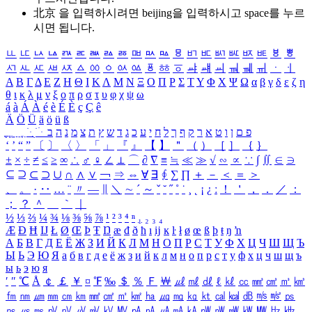
北京 을 입력하시려면
beijing
을 입력하시고 space를 누르
시면 됩니다.
ㅥ
ㅦ
ㅧ
ㅨ
ㅩ
ㅪ
ㅫ
ㅬ
ㅭ
ㅮ
ㅯ
ㅰ
ㅱ
ㅲ
ㅳ
ㅴ
ㅵ
ㅶ
ㅷ
ㅸ
ㅹ
ㅺ
ㅻ
ㅼ
ㅽ
ㅾ
ㅿ
ㆀ
ㆁ
ㆂ
ㆃ
ㆄ
ㆅ
ㆆ
ㆇ
ㆈ
ㆉ
ㆊ
ㆋ
ㆌ
ㆍ
ㆎ
Α
Β
Γ
Δ
Ε
Ζ
Η
Θ
Ι
Κ
Λ
Μ
Ν
Ξ
Ο
Π
Ρ
Σ
Τ
Υ
Φ
Χ
Ψ
Ω
α
β
γ
δ
ε
ζ
η
θ
ι
κ
λ
μ
ν
ξ
ο
π
ρ
σ
τ
υ
φ
χ
ψ
ω
á
à
Á
À
é
è
É
È
ç
Ç
ê
Ä
Ö
Ü
ä
ö
ü
ß
ְ
ֳ
ֲ
ֱ
ָ
ַ
ֵ
ֶ
ִ
ֹ
ּ
ֻ
ׂ
ׁ
ּ
ב
ה
נ
מ
צ
ת
ץ
ש
ד
ג
כ
ע
י
ח
ל
ך
ף
ק
ר
א
ט
ו
ן
ם
פ
‘
’
“
”
〔
〕
〈
〉
「
」
『
』
【
】
＂
（
）
［
］
｛
｝
±
×
÷
≠
≤
≥
∞
∴
♂
♀
∠
⊥
⌒
∂
∇
≡
≒
≪
≫
√
∽
∝
∵
∫
∬
∈
∋
⊆
⊇
⊂
⊃
∪
∩
∧
∨
￢
⇒
⇔
∀
∃
∮
∑
∏
＋
－
＜
＝
＞
、
。
·
‥
…
¨
〃
―
∥
＼
∼
´
～
ˇ
˘
˝
˚
˙
¸
˛
¡
¿
ː
！
＇
，
．
／
：
；
？
＾
＿
｀
｜
½
⅓
⅔
¼
¾
⅛
⅜
⅝
⅞
¹
²
³
⁴
ⁿ
₁
₂
₃
₄
Æ
Ð
Ħ
Ĳ
Ł
Ø
Œ
Þ
Ŧ
Ŋ
æ
đ
ð
ħ
ı
ĳ
ĸ
ŀ
ł
ø
œ
ß
þ
ŧ
ŋ
ŉ
А
Б
В
Г
Д
Е
Ё
Ж
З
И
Й
К
Л
М
Н
О
П
Р
С
Т
У
Ф
Х
Ц
Ч
Ш
Щ
Ъ
Ы
Ь
Э
Ю
Я
а
б
в
г
д
е
ё
ж
з
и
й
к
л
м
н
о
п
р
с
т
у
ф
х
ц
ч
ш
щ
ъ
ы
ь
э
ю
я
′
″
℃
Å
￠
￡
￥
¤
℉
‰
＄
％
Ｆ
￦
㎕
㎖
㎗
ℓ
㎘
㏄
㎣
㎤
㎥
㎦
㎙
㎚
㎛
㎜
㎝
㎞
㎟
㎠
㎡
㎢
㏊
㎍
㎎
㎏
㏏
㎈
㎉
㏈
㎧
㎨
㎰
㎱
㎲
㎳
㎴
㎵
㎶
㎷
㎸
㎹
㎀
㎁
㎂
㎃
㎄
㎺
㎻
㎽
㎾
㎿
㎐
㎑