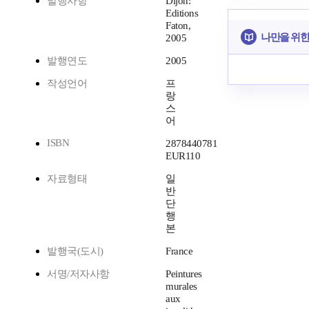
발행사항
Dijon:
Editions
Faton,
나만을 위한
2005
발행연도
2005
작성언어
프
랑
스
어
ISBN
2878440781
EUR110
자료형태
일
반
단
행
본
발행국(도시)
France
서명/저자사항
Peintures
murales
aux