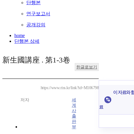
단행본
연구보고서
공개강의
home
단행본 상세
新生國講座 . 第1-3卷
한글로보기
https://www.riss.kr/link?id=M106798
이 자료와 함
저자
세
계
료
사
출
판
부