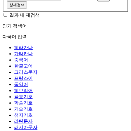
상세검색
결과 내 재검색
인기 검색어
다국어 입력
히라가나
가타카나
중국어
한글고어
그리스문자
프랑스어
독일어
히브리어
괄호기호
학술기호
기술기호
첨자기호
라틴문자
러시아문자