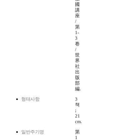
國
講
座
/
第
1-
3
卷
/
世
界
社
出
版
部
編.
형태사항
3
책
;
21
cm.
일반주기명
第
1