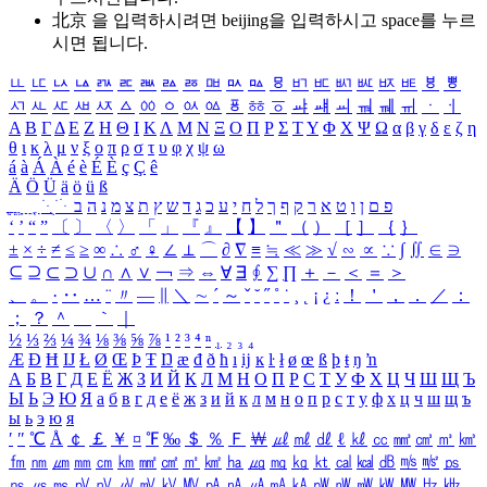
北京 을 입력하시려면
beijing
을 입력하시고 space를 누르
시면 됩니다.
ㅥ
ㅦ
ㅧ
ㅨ
ㅩ
ㅪ
ㅫ
ㅬ
ㅭ
ㅮ
ㅯ
ㅰ
ㅱ
ㅲ
ㅳ
ㅴ
ㅵ
ㅶ
ㅷ
ㅸ
ㅹ
ㅺ
ㅻ
ㅼ
ㅽ
ㅾ
ㅿ
ㆀ
ㆁ
ㆂ
ㆃ
ㆄ
ㆅ
ㆆ
ㆇ
ㆈ
ㆉ
ㆊ
ㆋ
ㆌ
ㆍ
ㆎ
Α
Β
Γ
Δ
Ε
Ζ
Η
Θ
Ι
Κ
Λ
Μ
Ν
Ξ
Ο
Π
Ρ
Σ
Τ
Υ
Φ
Χ
Ψ
Ω
α
β
γ
δ
ε
ζ
η
θ
ι
κ
λ
μ
ν
ξ
ο
π
ρ
σ
τ
υ
φ
χ
ψ
ω
á
à
Á
À
é
è
É
È
ç
Ç
ê
Ä
Ö
Ü
ä
ö
ü
ß
ְ
ֳ
ֲ
ֱ
ָ
ַ
ֵ
ֶ
ִ
ֹ
ּ
ֻ
ׂ
ׁ
ּ
ב
ה
נ
מ
צ
ת
ץ
ש
ד
ג
כ
ע
י
ח
ל
ך
ף
ק
ר
א
ט
ו
ן
ם
פ
‘
’
“
”
〔
〕
〈
〉
「
」
『
』
【
】
＂
（
）
［
］
｛
｝
±
×
÷
≠
≤
≥
∞
∴
♂
♀
∠
⊥
⌒
∂
∇
≡
≒
≪
≫
√
∽
∝
∵
∫
∬
∈
∋
⊆
⊇
⊂
⊃
∪
∩
∧
∨
￢
⇒
⇔
∀
∃
∮
∑
∏
＋
－
＜
＝
＞
、
。
·
‥
…
¨
〃
―
∥
＼
∼
´
～
ˇ
˘
˝
˚
˙
¸
˛
¡
¿
ː
！
＇
，
．
／
：
；
？
＾
＿
｀
｜
½
⅓
⅔
¼
¾
⅛
⅜
⅝
⅞
¹
²
³
⁴
ⁿ
₁
₂
₃
₄
Æ
Ð
Ħ
Ĳ
Ł
Ø
Œ
Þ
Ŧ
Ŋ
æ
đ
ð
ħ
ı
ĳ
ĸ
ŀ
ł
ø
œ
ß
þ
ŧ
ŋ
ŉ
А
Б
В
Г
Д
Е
Ё
Ж
З
И
Й
К
Л
М
Н
О
П
Р
С
Т
У
Ф
Х
Ц
Ч
Ш
Щ
Ъ
Ы
Ь
Э
Ю
Я
а
б
в
г
д
е
ё
ж
з
и
й
к
л
м
н
о
п
р
с
т
у
ф
х
ц
ч
ш
щ
ъ
ы
ь
э
ю
я
′
″
℃
Å
￠
￡
￥
¤
℉
‰
＄
％
Ｆ
￦
㎕
㎖
㎗
ℓ
㎘
㏄
㎣
㎤
㎥
㎦
㎙
㎚
㎛
㎜
㎝
㎞
㎟
㎠
㎡
㎢
㏊
㎍
㎎
㎏
㏏
㎈
㎉
㏈
㎧
㎨
㎰
㎱
㎲
㎳
㎴
㎵
㎶
㎷
㎸
㎹
㎀
㎁
㎂
㎃
㎄
㎺
㎻
㎽
㎾
㎿
㎐
㎑