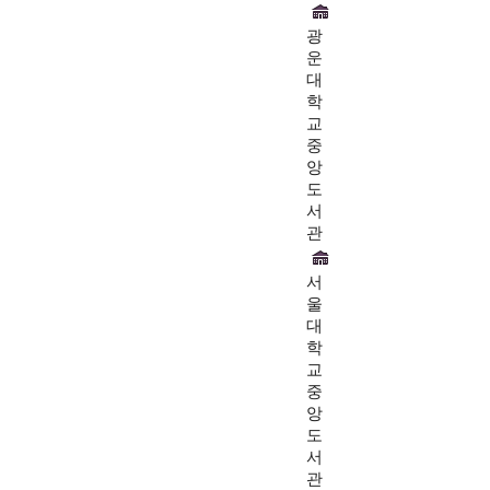
광
운
대
학
교
중
앙
도
서
관
서
울
대
학
교
중
앙
도
서
관