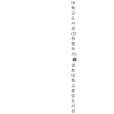
대
학
교
도
서
관
(인
천
캠
퍼
스)
경
희
대
학
교
중
앙
도
서
관