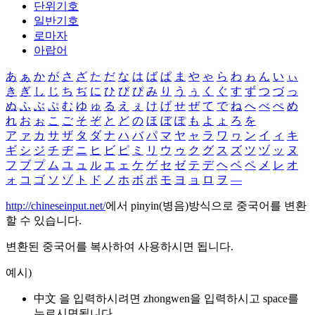
단위기호
일반기호
로마자
아랍어
あ
ぁ
か
が
さ
ざ
た
だ
な
は
ば
ぱ
ま
や
ゃ
ら
わ
ゎ
ん
い
ぃ
き
ぎ
し
じ
ち
ぢ
に
ひ
び
ぴ
み
り
う
ぅ
く
ぐ
す
ず
つ
づ
っ
ぬ
ふ
ぶ
ぷ
む
ゆ
ゅ
る
え
ぇ
け
げ
せ
ぜ
て
で
ね
へ
べ
ぺ
め
れ
お
ぉ
こ
ご
そ
ぞ
と
ど
の
ほ
ぼ
ぽ
も
よ
ょ
ろ
を
ア
ァ
カ
サ
ザ
タ
ダ
ナ
ハ
バ
パ
マ
ヤ
ャ
ラ
ワ
ヮ
ン
イ
ィ
キ
ギ
シ
ジ
チ
ヂ
ニ
ヒ
ビ
ピ
ミ
リ
ウ
ゥ
ク
グ
ス
ズ
ツ
ヅ
ッ
ヌ
フ
ブ
プ
ム
ユ
ュ
ル
エ
ェ
ケ
ゲ
セ
ゼ
テ
デ
ヘ
ベ
ペ
メ
レ
オ
ォ
コ
ゴ
ソ
ゾ
ト
ド
ノ
ホ
ボ
ポ
モ
ヨ
ョ
ロ
ヲ
―
http://chineseinput.net/
에서 pinyin(병음)방식으로 중국어를 변환
할 수 있습니다.
변환된 중국어를 복사하여 사용하시면 됩니다.
예시)
中文 을 입력하시려면
zhongwen
을 입력하시고 space를
누르시면됩니다.