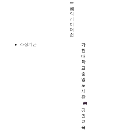
生
國
의
리
이
더
쉽.
소장기관
가
천
대
학
교
중
앙
도
서
관
경
인
교
육