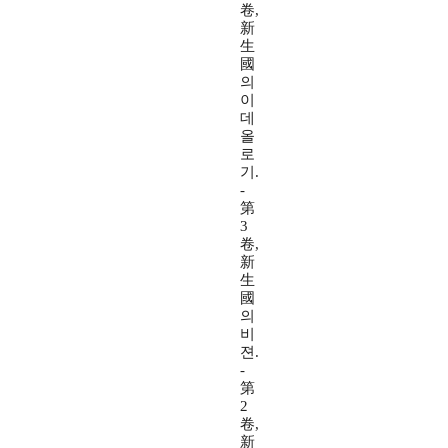
卷,
新
生
國
의
이
데
올
로
기.
-
第
3
卷,
新
生
國
의
비
젼.
-
第
2
卷,
新