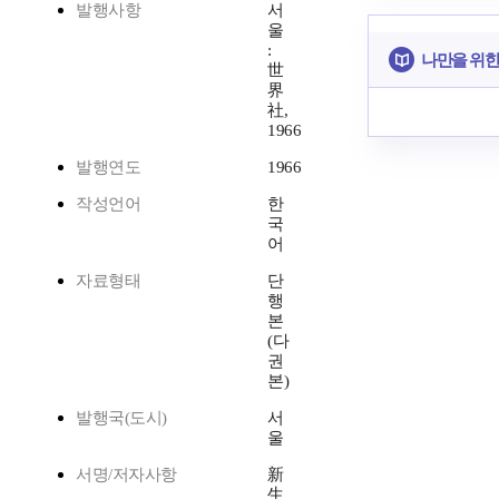
발행사항
서
울
:
나만을 위한
世
界
社,
1966
발행연도
1966
작성언어
한
국
어
자료형태
단
행
본
(다
권
본)
발행국(도시)
서
울
서명/저자사항
新
生