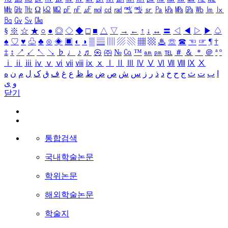
㎒
㎓
㎔
Ω
㏀
㏁
㎊
㎋
㎌
㏖
㏅
㎭
㎮
㎯
㏛
㎩
㎪
㎫
㎬
㏝
㏐
㏓
㏃
㏉
㏜
㏆
§
※
☆
★
○
●
◎
◇
◆
□
■
△
▽
→
←
↑
↓
↔
〓
◁
◀
▷
▶
♤
♠
♡
♥
♧
♣
⊙
◈
▣
◐
◑
▒
▤
▥
▨
▧
▦
▩
♨
☏
☎
☜
☞
¶
†
‡
↕
↗
↙
↖
↘
♭
♩
♪
♬
㉿
㈜
№
㏇
™
㏂
㏘
℡
＃
＆
＊
＠
ª
º
ⅰ
ⅱ
ⅲ
ⅳ
ⅴ
ⅵ
ⅶ
ⅷ
ⅸ
ⅹ
Ⅰ
Ⅱ
Ⅲ
Ⅳ
Ⅴ
Ⅵ
Ⅶ
Ⅷ
Ⅸ
Ⅹ
ا
ب
ت
ث
ج
ح
خ
د
ذ
ر
ز
س
ش
ص
ض
ط
ظ
ع
غ
ف
ق
ک
ل
م
ن
ه
و
ی
닫기
통합검색
국내학술논문
학위논문
해외학술논문
학술지