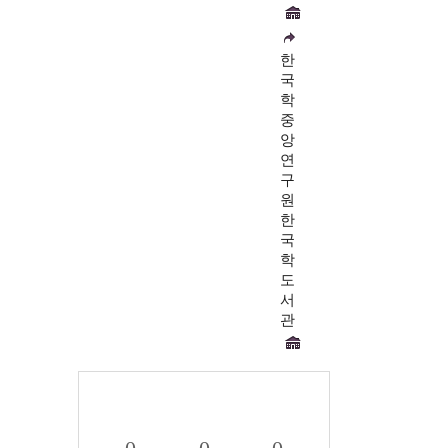
한
국
학
중
앙
연
구
원
한
국
학
도
서
관