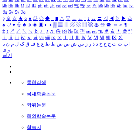
㎒
㎓
㎔
Ω
㏀
㏁
㎊
㎋
㎌
㏖
㏅
㎭
㎮
㎯
㏛
㎩
㎪
㎫
㎬
㏝
㏐
㏓
㏃
㏉
㏜
㏆
§
※
☆
★
○
●
◎
◇
◆
□
■
△
▽
→
←
↑
↓
↔
〓
◁
◀
▷
▶
♤
♠
♡
♥
♧
♣
⊙
◈
▣
◐
◑
▒
▤
▥
▨
▧
▦
▩
♨
☏
☎
☜
☞
¶
†
‡
↕
↗
↙
↖
↘
♭
♩
♪
♬
㉿
㈜
№
㏇
™
㏂
㏘
℡
＃
＆
＊
＠
ª
º
ⅰ
ⅱ
ⅲ
ⅳ
ⅴ
ⅵ
ⅶ
ⅷ
ⅸ
ⅹ
Ⅰ
Ⅱ
Ⅲ
Ⅳ
Ⅴ
Ⅵ
Ⅶ
Ⅷ
Ⅸ
Ⅹ
ا
ب
ت
ث
ج
ح
خ
د
ذ
ر
ز
س
ش
ص
ض
ط
ظ
ع
غ
ف
ق
ک
ل
م
ن
ه
و
ی
닫기
통합검색
국내학술논문
학위논문
해외학술논문
학술지