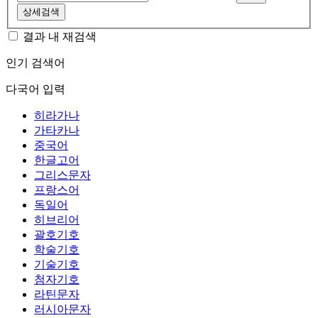
상세검색
결과 내 재검색
인기 검색어
다국어 입력
히라가나
가타카나
중국어
한글고어
그리스문자
프랑스어
독일어
히브리어
괄호기호
학술기호
기술기호
첨자기호
라틴문자
러시아문자