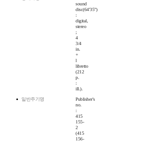
sound
disc(64'35'')
:
digital,
stereo
;
4
3/4
in.
+
l
libretto
(212
p.
:
ill.).
일반주기명
Publisher's
no.
:
415
155-
2
(415
156-