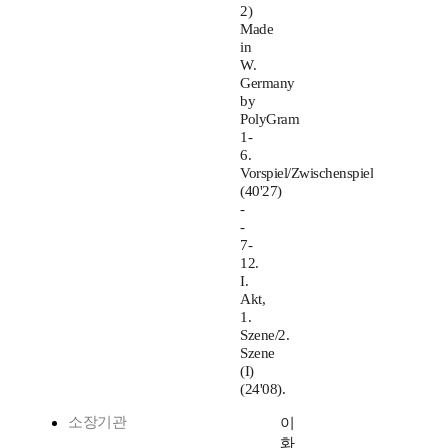
2)
Made
in
W.
Germany
by
PolyGram
1-
6.
Vorspiel/Zwischenspiel
(40'27)
-
-
7-
12.
I.
Akt,
1.
Szene/2.
Szene
(I)
(24'08).
소장기관
이
화