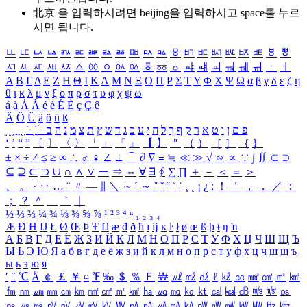
北京 을 입력하시려면
beijing
을 입력하시고 space를 누르
시면 됩니다.
ㅥ
ㅦ
ㅧ
ㅨ
ㅩ
ㅪ
ㅫ
ㅬ
ㅭ
ㅮ
ㅯ
ㅰ
ㅱ
ㅲ
ㅳ
ㅴ
ㅵ
ㅶ
ㅷ
ㅸ
ㅹ
ㅺ
ㅻ
ㅼ
ㅽ
ㅾ
ㅿ
ㆀ
ㆁ
ㆂ
ㆃ
ㆄ
ㆅ
ㆆ
ㆇ
ㆈ
ㆉ
ㆊ
ㆋ
ㆌ
ㆍ
ㆎ
Α
Β
Γ
Δ
Ε
Ζ
Η
Θ
Ι
Κ
Λ
Μ
Ν
Ξ
Ο
Π
Ρ
Σ
Τ
Υ
Φ
Χ
Ψ
Ω
α
β
γ
δ
ε
ζ
η
θ
ι
κ
λ
μ
ν
ξ
ο
π
ρ
σ
τ
υ
φ
χ
ψ
ω
á
à
Á
À
é
è
É
È
ç
Ç
ê
Ä
Ö
Ü
ä
ö
ü
ß
ְ
ֳ
ֲ
ֱ
ָ
ַ
ֵ
ֶ
ִ
ֹ
ּ
ֻ
ׂ
ׁ
ּ
ב
ה
נ
מ
צ
ת
ץ
ש
ד
ג
כ
ע
י
ח
ל
ך
ף
ק
ר
א
ט
ו
ן
ם
פ
‘
’
“
”
〔
〕
〈
〉
「
」
『
』
【
】
＂
（
）
［
］
｛
｝
±
×
÷
≠
≤
≥
∞
∴
♂
♀
∠
⊥
⌒
∂
∇
≡
≒
≪
≫
√
∽
∝
∵
∫
∬
∈
∋
⊆
⊇
⊂
⊃
∪
∩
∧
∨
￢
⇒
⇔
∀
∃
∮
∑
∏
＋
－
＜
＝
＞
、
。
·
‥
…
¨
〃
―
∥
＼
∼
´
～
ˇ
˘
˝
˚
˙
¸
˛
¡
¿
ː
！
＇
，
．
／
：
；
？
＾
＿
｀
｜
½
⅓
⅔
¼
¾
⅛
⅜
⅝
⅞
¹
²
³
⁴
ⁿ
₁
₂
₃
₄
Æ
Ð
Ħ
Ĳ
Ł
Ø
Œ
Þ
Ŧ
Ŋ
æ
đ
ð
ħ
ı
ĳ
ĸ
ŀ
ł
ø
œ
ß
þ
ŧ
ŋ
ŉ
А
Б
В
Г
Д
Е
Ё
Ж
З
И
Й
К
Л
М
Н
О
П
Р
С
Т
У
Ф
Х
Ц
Ч
Ш
Щ
Ъ
Ы
Ь
Э
Ю
Я
а
б
в
г
д
е
ё
ж
з
и
й
к
л
м
н
о
п
р
с
т
у
ф
х
ц
ч
ш
щ
ъ
ы
ь
э
ю
я
′
″
℃
Å
￠
￡
￥
¤
℉
‰
＄
％
Ｆ
￦
㎕
㎖
㎗
ℓ
㎘
㏄
㎣
㎤
㎥
㎦
㎙
㎚
㎛
㎜
㎝
㎞
㎟
㎠
㎡
㎢
㏊
㎍
㎎
㎏
㏏
㎈
㎉
㏈
㎧
㎨
㎰
㎱
㎲
㎳
㎴
㎵
㎶
㎷
㎸
㎹
㎀
㎁
㎂
㎃
㎄
㎺
㎻
㎽
㎾
㎿
㎐
㎑