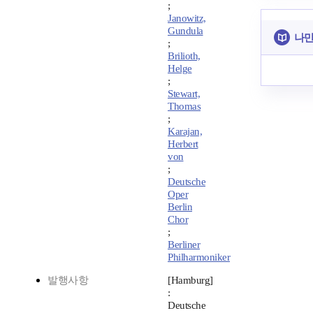
;
Janowitz,
Gundula
나만
;
Brilioth,
Helge
;
Stewart,
Thomas
;
Karajan,
Herbert
von
;
Deutsche
Oper
Berlin
Chor
;
Berliner
Philharmoniker
발행사항
[Hamburg]
:
Deutsche