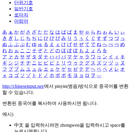
단위기호
일반기호
로마자
아랍어
あ
ぁ
か
が
さ
ざ
た
だ
な
は
ば
ぱ
ま
や
ゃ
ら
わ
ゎ
ん
い
ぃ
き
ぎ
し
じ
ち
ぢ
に
ひ
び
ぴ
み
り
う
ぅ
く
ぐ
す
ず
つ
づ
っ
ぬ
ふ
ぶ
ぷ
む
ゆ
ゅ
る
え
ぇ
け
げ
せ
ぜ
て
で
ね
へ
べ
ぺ
め
れ
お
ぉ
こ
ご
そ
ぞ
と
ど
の
ほ
ぼ
ぽ
も
よ
ょ
ろ
を
ア
ァ
カ
サ
ザ
タ
ダ
ナ
ハ
バ
パ
マ
ヤ
ャ
ラ
ワ
ヮ
ン
イ
ィ
キ
ギ
シ
ジ
チ
ヂ
ニ
ヒ
ビ
ピ
ミ
リ
ウ
ゥ
ク
グ
ス
ズ
ツ
ヅ
ッ
ヌ
フ
ブ
プ
ム
ユ
ュ
ル
エ
ェ
ケ
ゲ
セ
ゼ
テ
デ
ヘ
ベ
ペ
メ
レ
オ
ォ
コ
ゴ
ソ
ゾ
ト
ド
ノ
ホ
ボ
ポ
モ
ヨ
ョ
ロ
ヲ
―
http://chineseinput.net/
에서 pinyin(병음)방식으로 중국어를 변환
할 수 있습니다.
변환된 중국어를 복사하여 사용하시면 됩니다.
예시)
中文 을 입력하시려면
zhongwen
을 입력하시고 space를
누르시면됩니다.