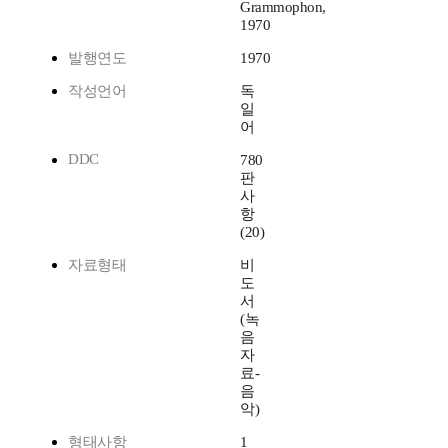
Grammophon,
1970
발행연도
1970
작성언어
독
일
어
DDC
780
판
사
항
(20)
자료형태
비
도
서
(녹
음
자
료-
음
악)
형태사항
1