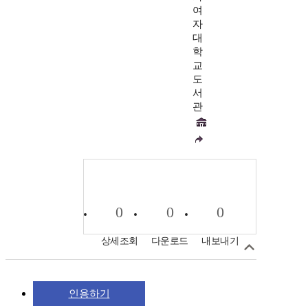
여
자
대
학
교
도
서
관
0
0
0
상세조회
다운로드
내보내기
인용하기