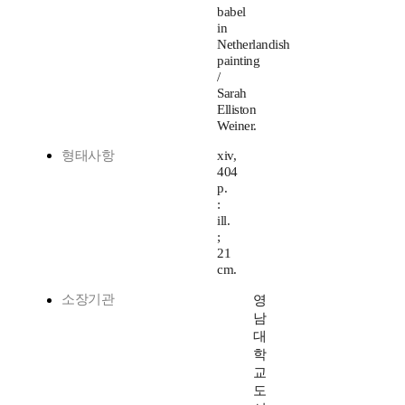
babel
in
Netherlandish
painting
/
Sarah
Elliston
Weiner.
형태사항
xiv,
404
p.
:
ill.
;
21
cm.
소장기관
영
남
대
학
교
도