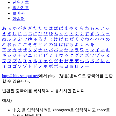
단위기호
일반기호
로마자
아랍어
あ
ぁ
か
が
さ
ざ
た
だ
な
は
ば
ぱ
ま
や
ゃ
ら
わ
ゎ
ん
い
ぃ
き
ぎ
し
じ
ち
ぢ
に
ひ
び
ぴ
み
り
う
ぅ
く
ぐ
す
ず
つ
づ
っ
ぬ
ふ
ぶ
ぷ
む
ゆ
ゅ
る
え
ぇ
け
げ
せ
ぜ
て
で
ね
へ
べ
ぺ
め
れ
お
ぉ
こ
ご
そ
ぞ
と
ど
の
ほ
ぼ
ぽ
も
よ
ょ
ろ
を
ア
ァ
カ
サ
ザ
タ
ダ
ナ
ハ
バ
パ
マ
ヤ
ャ
ラ
ワ
ヮ
ン
イ
ィ
キ
ギ
シ
ジ
チ
ヂ
ニ
ヒ
ビ
ピ
ミ
リ
ウ
ゥ
ク
グ
ス
ズ
ツ
ヅ
ッ
ヌ
フ
ブ
プ
ム
ユ
ュ
ル
エ
ェ
ケ
ゲ
セ
ゼ
テ
デ
ヘ
ベ
ペ
メ
レ
オ
ォ
コ
ゴ
ソ
ゾ
ト
ド
ノ
ホ
ボ
ポ
モ
ヨ
ョ
ロ
ヲ
―
http://chineseinput.net/
에서 pinyin(병음)방식으로 중국어를 변환
할 수 있습니다.
변환된 중국어를 복사하여 사용하시면 됩니다.
예시)
中文 을 입력하시려면
zhongwen
을 입력하시고 space를
누르시면됩니다.