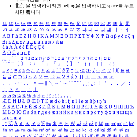
北京 을 입력하시려면
beijing
을 입력하시고 space를 누르
시면 됩니다.
ㅥ
ㅦ
ㅧ
ㅨ
ㅩ
ㅪ
ㅫ
ㅬ
ㅭ
ㅮ
ㅯ
ㅰ
ㅱ
ㅲ
ㅳ
ㅴ
ㅵ
ㅶ
ㅷ
ㅸ
ㅹ
ㅺ
ㅻ
ㅼ
ㅽ
ㅾ
ㅿ
ㆀ
ㆁ
ㆂ
ㆃ
ㆄ
ㆅ
ㆆ
ㆇ
ㆈ
ㆉ
ㆊ
ㆋ
ㆌ
ㆍ
ㆎ
Α
Β
Γ
Δ
Ε
Ζ
Η
Θ
Ι
Κ
Λ
Μ
Ν
Ξ
Ο
Π
Ρ
Σ
Τ
Υ
Φ
Χ
Ψ
Ω
α
β
γ
δ
ε
ζ
η
θ
ι
κ
λ
μ
ν
ξ
ο
π
ρ
σ
τ
υ
φ
χ
ψ
ω
á
à
Á
À
é
è
É
È
ç
Ç
ê
Ä
Ö
Ü
ä
ö
ü
ß
ְ
ֳ
ֲ
ֱ
ָ
ַ
ֵ
ֶ
ִ
ֹ
ּ
ֻ
ׂ
ׁ
ּ
ב
ה
נ
מ
צ
ת
ץ
ש
ד
ג
כ
ע
י
ח
ל
ך
ף
ק
ר
א
ט
ו
ן
ם
פ
‘
’
“
”
〔
〕
〈
〉
「
」
『
』
【
】
＂
（
）
［
］
｛
｝
±
×
÷
≠
≤
≥
∞
∴
♂
♀
∠
⊥
⌒
∂
∇
≡
≒
≪
≫
√
∽
∝
∵
∫
∬
∈
∋
⊆
⊇
⊂
⊃
∪
∩
∧
∨
￢
⇒
⇔
∀
∃
∮
∑
∏
＋
－
＜
＝
＞
、
。
·
‥
…
¨
〃
―
∥
＼
∼
´
～
ˇ
˘
˝
˚
˙
¸
˛
¡
¿
ː
！
＇
，
．
／
：
；
？
＾
＿
｀
｜
½
⅓
⅔
¼
¾
⅛
⅜
⅝
⅞
¹
²
³
⁴
ⁿ
₁
₂
₃
₄
Æ
Ð
Ħ
Ĳ
Ł
Ø
Œ
Þ
Ŧ
Ŋ
æ
đ
ð
ħ
ı
ĳ
ĸ
ŀ
ł
ø
œ
ß
þ
ŧ
ŋ
ŉ
А
Б
В
Г
Д
Е
Ё
Ж
З
И
Й
К
Л
М
Н
О
П
Р
С
Т
У
Ф
Х
Ц
Ч
Ш
Щ
Ъ
Ы
Ь
Э
Ю
Я
а
б
в
г
д
е
ё
ж
з
и
й
к
л
м
н
о
п
р
с
т
у
ф
х
ц
ч
ш
щ
ъ
ы
ь
э
ю
я
′
″
℃
Å
￠
￡
￥
¤
℉
‰
＄
％
Ｆ
￦
㎕
㎖
㎗
ℓ
㎘
㏄
㎣
㎤
㎥
㎦
㎙
㎚
㎛
㎜
㎝
㎞
㎟
㎠
㎡
㎢
㏊
㎍
㎎
㎏
㏏
㎈
㎉
㏈
㎧
㎨
㎰
㎱
㎲
㎳
㎴
㎵
㎶
㎷
㎸
㎹
㎀
㎁
㎂
㎃
㎄
㎺
㎻
㎽
㎾
㎿
㎐
㎑