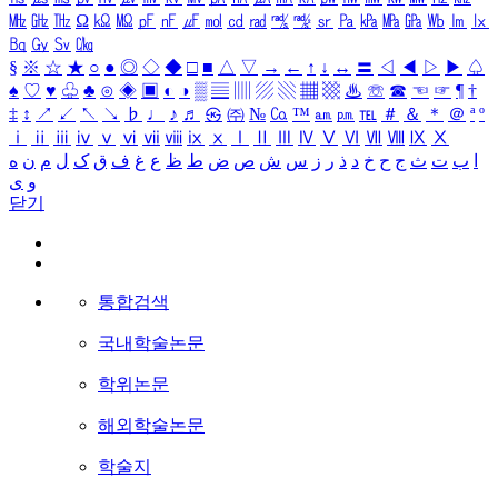
㎒
㎓
㎔
Ω
㏀
㏁
㎊
㎋
㎌
㏖
㏅
㎭
㎮
㎯
㏛
㎩
㎪
㎫
㎬
㏝
㏐
㏓
㏃
㏉
㏜
㏆
§
※
☆
★
○
●
◎
◇
◆
□
■
△
▽
→
←
↑
↓
↔
〓
◁
◀
▷
▶
♤
♠
♡
♥
♧
♣
⊙
◈
▣
◐
◑
▒
▤
▥
▨
▧
▦
▩
♨
☏
☎
☜
☞
¶
†
‡
↕
↗
↙
↖
↘
♭
♩
♪
♬
㉿
㈜
№
㏇
™
㏂
㏘
℡
＃
＆
＊
＠
ª
º
ⅰ
ⅱ
ⅲ
ⅳ
ⅴ
ⅵ
ⅶ
ⅷ
ⅸ
ⅹ
Ⅰ
Ⅱ
Ⅲ
Ⅳ
Ⅴ
Ⅵ
Ⅶ
Ⅷ
Ⅸ
Ⅹ
ا
ب
ت
ث
ج
ح
خ
د
ذ
ر
ز
س
ش
ص
ض
ط
ظ
ع
غ
ف
ق
ک
ل
م
ن
ه
و
ی
닫기
통합검색
국내학술논문
학위논문
해외학술논문
학술지