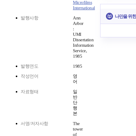
Microfilms
International
나만을 위한
발행사항
Ann
Arbor
:
UMI
Dissertation
Information
Service,
1985
발행연도
1985
작성언어
영
어
자료형태
일
반
단
행
본
서명/저자사항
The
tower
of