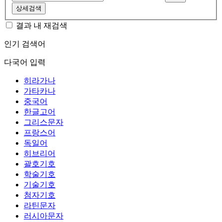
상세검색
결과 내 재검색
인기 검색어
다국어 입력
히라가나
가타카나
중국어
한글고어
그리스문자
프랑스어
독일어
히브리어
괄호기호
학술기호
기술기호
첨자기호
라틴문자
러시아문자