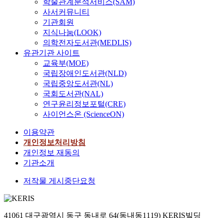
학술관계분석서비스(SAM)
사서커뮤니티
기관회원
지식나눔(LOOK)
의학전자도서관(MEDLIS)
유관기관 사이트
교육부(MOE)
국립장애인도서관(NLD)
국립중앙도서관(NL)
국회도서관(NAL)
연구윤리정보포털(CRE)
사이언스온 (ScienceON)
이용약관
개인정보처리방침
개인정보 재동의
기관소개
저작물 게시중단요청
41061 대구광역시 동구 동내로 64(동내동1119) KERIS빌딩