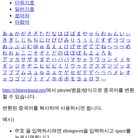
단위기호
일반기호
로마자
아랍어
あ
ぁ
か
が
さ
ざ
た
だ
な
は
ば
ぱ
ま
や
ゃ
ら
わ
ゎ
ん
い
ぃ
き
ぎ
し
じ
ち
ぢ
に
ひ
び
ぴ
み
り
う
ぅ
く
ぐ
す
ず
つ
づ
っ
ぬ
ふ
ぶ
ぷ
む
ゆ
ゅ
る
え
ぇ
け
げ
せ
ぜ
て
で
ね
へ
べ
ぺ
め
れ
お
ぉ
こ
ご
そ
ぞ
と
ど
の
ほ
ぼ
ぽ
も
よ
ょ
ろ
を
ア
ァ
カ
サ
ザ
タ
ダ
ナ
ハ
バ
パ
マ
ヤ
ャ
ラ
ワ
ヮ
ン
イ
ィ
キ
ギ
シ
ジ
チ
ヂ
ニ
ヒ
ビ
ピ
ミ
リ
ウ
ゥ
ク
グ
ス
ズ
ツ
ヅ
ッ
ヌ
フ
ブ
プ
ム
ユ
ュ
ル
エ
ェ
ケ
ゲ
セ
ゼ
テ
デ
ヘ
ベ
ペ
メ
レ
オ
ォ
コ
ゴ
ソ
ゾ
ト
ド
ノ
ホ
ボ
ポ
モ
ヨ
ョ
ロ
ヲ
―
http://chineseinput.net/
에서 pinyin(병음)방식으로 중국어를 변환
할 수 있습니다.
변환된 중국어를 복사하여 사용하시면 됩니다.
예시)
中文 을 입력하시려면
zhongwen
을 입력하시고 space를
누르시면됩니다.