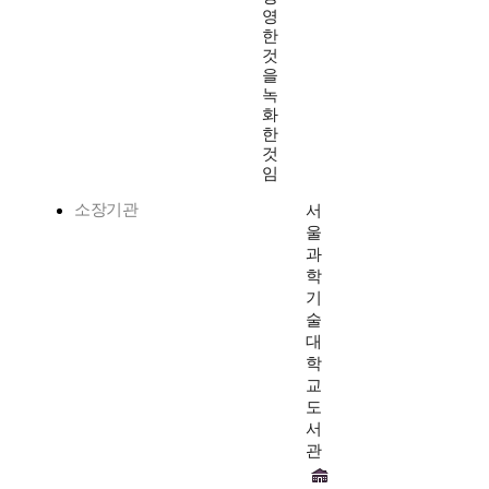
영
한
것
을
녹
화
한
것
임
소장기관
서
울
과
학
기
술
대
학
교
도
서
관