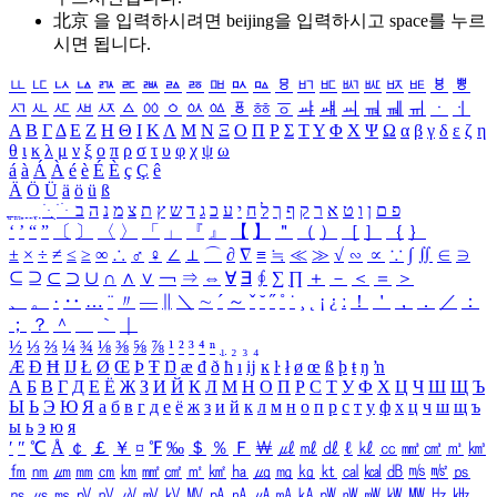
北京 을 입력하시려면
beijing
을 입력하시고 space를 누르
시면 됩니다.
ㅥ
ㅦ
ㅧ
ㅨ
ㅩ
ㅪ
ㅫ
ㅬ
ㅭ
ㅮ
ㅯ
ㅰ
ㅱ
ㅲ
ㅳ
ㅴ
ㅵ
ㅶ
ㅷ
ㅸ
ㅹ
ㅺ
ㅻ
ㅼ
ㅽ
ㅾ
ㅿ
ㆀ
ㆁ
ㆂ
ㆃ
ㆄ
ㆅ
ㆆ
ㆇ
ㆈ
ㆉ
ㆊ
ㆋ
ㆌ
ㆍ
ㆎ
Α
Β
Γ
Δ
Ε
Ζ
Η
Θ
Ι
Κ
Λ
Μ
Ν
Ξ
Ο
Π
Ρ
Σ
Τ
Υ
Φ
Χ
Ψ
Ω
α
β
γ
δ
ε
ζ
η
θ
ι
κ
λ
μ
ν
ξ
ο
π
ρ
σ
τ
υ
φ
χ
ψ
ω
á
à
Á
À
é
è
É
È
ç
Ç
ê
Ä
Ö
Ü
ä
ö
ü
ß
ְ
ֳ
ֲ
ֱ
ָ
ַ
ֵ
ֶ
ִ
ֹ
ּ
ֻ
ׂ
ׁ
ּ
ב
ה
נ
מ
צ
ת
ץ
ש
ד
ג
כ
ע
י
ח
ל
ך
ף
ק
ר
א
ט
ו
ן
ם
פ
‘
’
“
”
〔
〕
〈
〉
「
」
『
』
【
】
＂
（
）
［
］
｛
｝
±
×
÷
≠
≤
≥
∞
∴
♂
♀
∠
⊥
⌒
∂
∇
≡
≒
≪
≫
√
∽
∝
∵
∫
∬
∈
∋
⊆
⊇
⊂
⊃
∪
∩
∧
∨
￢
⇒
⇔
∀
∃
∮
∑
∏
＋
－
＜
＝
＞
、
。
·
‥
…
¨
〃
―
∥
＼
∼
´
～
ˇ
˘
˝
˚
˙
¸
˛
¡
¿
ː
！
＇
，
．
／
：
；
？
＾
＿
｀
｜
½
⅓
⅔
¼
¾
⅛
⅜
⅝
⅞
¹
²
³
⁴
ⁿ
₁
₂
₃
₄
Æ
Ð
Ħ
Ĳ
Ł
Ø
Œ
Þ
Ŧ
Ŋ
æ
đ
ð
ħ
ı
ĳ
ĸ
ŀ
ł
ø
œ
ß
þ
ŧ
ŋ
ŉ
А
Б
В
Г
Д
Е
Ё
Ж
З
И
Й
К
Л
М
Н
О
П
Р
С
Т
У
Ф
Х
Ц
Ч
Ш
Щ
Ъ
Ы
Ь
Э
Ю
Я
а
б
в
г
д
е
ё
ж
з
и
й
к
л
м
н
о
п
р
с
т
у
ф
х
ц
ч
ш
щ
ъ
ы
ь
э
ю
я
′
″
℃
Å
￠
￡
￥
¤
℉
‰
＄
％
Ｆ
￦
㎕
㎖
㎗
ℓ
㎘
㏄
㎣
㎤
㎥
㎦
㎙
㎚
㎛
㎜
㎝
㎞
㎟
㎠
㎡
㎢
㏊
㎍
㎎
㎏
㏏
㎈
㎉
㏈
㎧
㎨
㎰
㎱
㎲
㎳
㎴
㎵
㎶
㎷
㎸
㎹
㎀
㎁
㎂
㎃
㎄
㎺
㎻
㎽
㎾
㎿
㎐
㎑