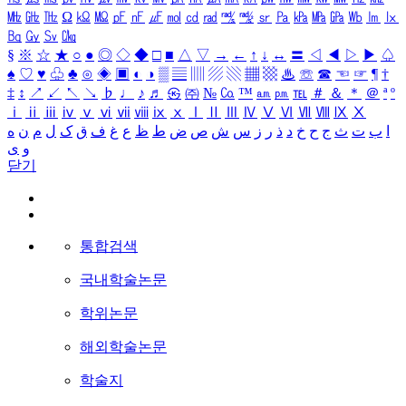
㎒
㎓
㎔
Ω
㏀
㏁
㎊
㎋
㎌
㏖
㏅
㎭
㎮
㎯
㏛
㎩
㎪
㎫
㎬
㏝
㏐
㏓
㏃
㏉
㏜
㏆
§
※
☆
★
○
●
◎
◇
◆
□
■
△
▽
→
←
↑
↓
↔
〓
◁
◀
▷
▶
♤
♠
♡
♥
♧
♣
⊙
◈
▣
◐
◑
▒
▤
▥
▨
▧
▦
▩
♨
☏
☎
☜
☞
¶
†
‡
↕
↗
↙
↖
↘
♭
♩
♪
♬
㉿
㈜
№
㏇
™
㏂
㏘
℡
＃
＆
＊
＠
ª
º
ⅰ
ⅱ
ⅲ
ⅳ
ⅴ
ⅵ
ⅶ
ⅷ
ⅸ
ⅹ
Ⅰ
Ⅱ
Ⅲ
Ⅳ
Ⅴ
Ⅵ
Ⅶ
Ⅷ
Ⅸ
Ⅹ
ا
ب
ت
ث
ج
ح
خ
د
ذ
ر
ز
س
ش
ص
ض
ط
ظ
ع
غ
ف
ق
ک
ل
م
ن
ه
و
ی
닫기
통합검색
국내학술논문
학위논문
해외학술논문
학술지