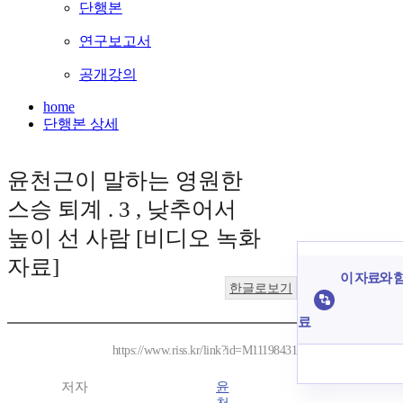
단행본
연구보고서
공개강의
home
단행본 상세
윤천근이 말하는 영원한
스승 퇴계 . 3 , 낮추어서
높이 선 사람 [비디오 녹화
자료]
이 자료와 함
한글로보기
료
https://www.riss.kr/link?id=M11198431
저자
윤