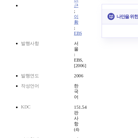
천
근
;
나만을 위한
이
황
;
EBS
발행사항
서
울
:
EBS,
[2006]
발행연도
2006
작성언어
한
국
어
KDC
151.54
판
사
항
(4)