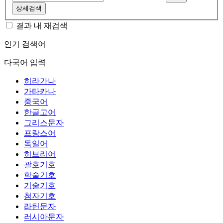
상세검색
결과 내 재검색
인기 검색어
다국어 입력
히라가나
가타카나
중국어
한글고어
그리스문자
프랑스어
독일어
히브리어
괄호기호
학술기호
기술기호
첨자기호
라틴문자
러시아문자