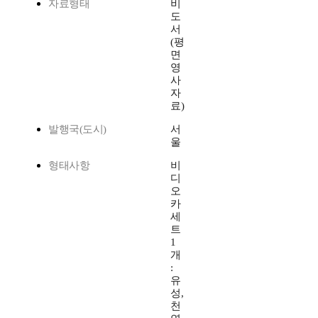
자료형태
비
도
서
(평
면
영
사
자
료)
발행국(도시)
서
울
형태사항
비
디
오
카
세
트
1
개
:
유
성,
천