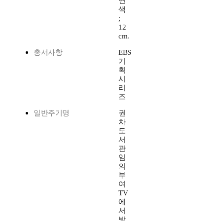
연
색
;
12
cm.
총서사항
EBS
기
획
시
리
즈
일반주기명
권
차
도
서
관
임
의
부
여
TV
에
서
방