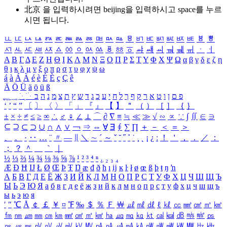
北京 을 입력하시려면
beijing
을 입력하시고 space를 누르
시면 됩니다.
ㅥ
ㅦ
ㅧ
ㅨ
ㅩ
ㅪ
ㅫ
ㅬ
ㅭ
ㅮ
ㅯ
ㅰ
ㅱ
ㅲ
ㅳ
ㅴ
ㅵ
ㅶ
ㅷ
ㅸ
ㅹ
ㅺ
ㅻ
ㅼ
ㅽ
ㅾ
ㅿ
ㆀ
ㆁ
ㆂ
ㆃ
ㆄ
ㆅ
ㆆ
ㆇ
ㆈ
ㆉ
ㆊ
ㆋ
ㆌ
ㆍ
ㆎ
Α
Β
Γ
Δ
Ε
Ζ
Η
Θ
Ι
Κ
Λ
Μ
Ν
Ξ
Ο
Π
Ρ
Σ
Τ
Υ
Φ
Χ
Ψ
Ω
α
β
γ
δ
ε
ζ
η
θ
ι
κ
λ
μ
ν
ξ
ο
π
ρ
σ
τ
υ
φ
χ
ψ
ω
á
à
Á
À
é
è
É
È
ç
Ç
ê
Ä
Ö
Ü
ä
ö
ü
ß
ְ
ֳ
ֲ
ֱ
ָ
ַ
ֵ
ֶ
ִ
ֹ
ּ
ֻ
ׂ
ׁ
ּ
ב
ה
נ
מ
צ
ת
ץ
ש
ד
ג
כ
ע
י
ח
ל
ך
ף
ק
ר
א
ט
ו
ן
ם
פ
‘
’
“
”
〔
〕
〈
〉
「
」
『
』
【
】
＂
（
）
［
］
｛
｝
±
×
÷
≠
≤
≥
∞
∴
♂
♀
∠
⊥
⌒
∂
∇
≡
≒
≪
≫
√
∽
∝
∵
∫
∬
∈
∋
⊆
⊇
⊂
⊃
∪
∩
∧
∨
￢
⇒
⇔
∀
∃
∮
∑
∏
＋
－
＜
＝
＞
、
。
·
‥
…
¨
〃
―
∥
＼
∼
´
～
ˇ
˘
˝
˚
˙
¸
˛
¡
¿
ː
！
＇
，
．
／
：
；
？
＾
＿
｀
｜
½
⅓
⅔
¼
¾
⅛
⅜
⅝
⅞
¹
²
³
⁴
ⁿ
₁
₂
₃
₄
Æ
Ð
Ħ
Ĳ
Ł
Ø
Œ
Þ
Ŧ
Ŋ
æ
đ
ð
ħ
ı
ĳ
ĸ
ŀ
ł
ø
œ
ß
þ
ŧ
ŋ
ŉ
А
Б
В
Г
Д
Е
Ё
Ж
З
И
Й
К
Л
М
Н
О
П
Р
С
Т
У
Ф
Х
Ц
Ч
Ш
Щ
Ъ
Ы
Ь
Э
Ю
Я
а
б
в
г
д
е
ё
ж
з
и
й
к
л
м
н
о
п
р
с
т
у
ф
х
ц
ч
ш
щ
ъ
ы
ь
э
ю
я
′
″
℃
Å
￠
￡
￥
¤
℉
‰
＄
％
Ｆ
￦
㎕
㎖
㎗
ℓ
㎘
㏄
㎣
㎤
㎥
㎦
㎙
㎚
㎛
㎜
㎝
㎞
㎟
㎠
㎡
㎢
㏊
㎍
㎎
㎏
㏏
㎈
㎉
㏈
㎧
㎨
㎰
㎱
㎲
㎳
㎴
㎵
㎶
㎷
㎸
㎹
㎀
㎁
㎂
㎃
㎄
㎺
㎻
㎽
㎾
㎿
㎐
㎑