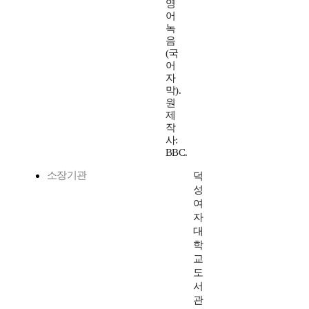
영
어
녹
음
(국
어
자
막).
원
제
작
사:
BBC.
소장기관
덕
성
여
자
대
학
교
도
서
관