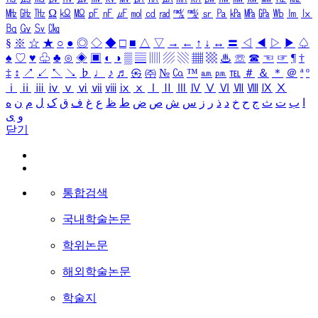
㎒
㎓
㎔
Ω
㏀
㏁
㎊
㎋
㎌
㏖
㏅
㎭
㎮
㎯
㏛
㎩
㎪
㎫
㎬
㏝
㏐
㏓
㏃
㏉
㏜
㏆
§
※
☆
★
○
●
◎
◇
◆
□
■
△
▽
→
←
↑
↓
↔
〓
◁
◀
▷
▶
♤
♠
♡
♥
♧
♣
⊙
◈
▣
◐
◑
▒
▤
▥
▨
▧
▦
▩
♨
☏
☎
☜
☞
¶
†
‡
↕
↗
↙
↖
↘
♭
♩
♪
♬
㉿
㈜
№
㏇
™
㏂
㏘
℡
＃
＆
＊
＠
ª
º
ⅰ
ⅱ
ⅲ
ⅳ
ⅴ
ⅵ
ⅶ
ⅷ
ⅸ
ⅹ
Ⅰ
Ⅱ
Ⅲ
Ⅳ
Ⅴ
Ⅵ
Ⅶ
Ⅷ
Ⅸ
Ⅹ
ا
ب
ت
ث
ج
ح
خ
د
ذ
ر
ز
س
ش
ص
ض
ط
ظ
ع
غ
ف
ق
ک
ل
م
ن
ه
و
ی
닫기
통합검색
국내학술논문
학위논문
해외학술논문
학술지