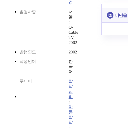
경
발행사항
서
나만을
울
:
Q-
Cable
TV,
2002
발행연도
2002
작성언어
한
국
어
주제어
발
달
심
리
;
아
동
발
달
;