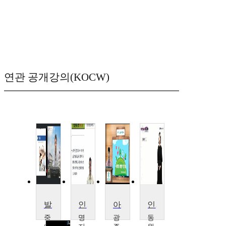
연관 공개강의(KOCW)
발달심리학
인간행동과 심리
아동작업수행분석 및 발달(21)
인간 심리의 발달
중
명
광
동