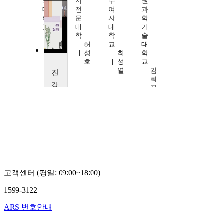
앙
지
주
원
대
전
여
과
학
문
자
학
교
대
대
기
박
학
학
술
준
허
교
대
성
성
최
학
호
성
교
열
김
진화와이상행동
희
강
진
남
대
학
교
유
제
민
고객센터 (평일: 09:00~18:00)
1599-3122
ARS 번호안내