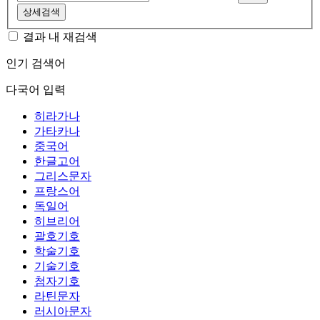
상세검색
결과 내 재검색
인기 검색어
다국어 입력
히라가나
가타카나
중국어
한글고어
그리스문자
프랑스어
독일어
히브리어
괄호기호
학술기호
기술기호
첨자기호
라틴문자
러시아문자