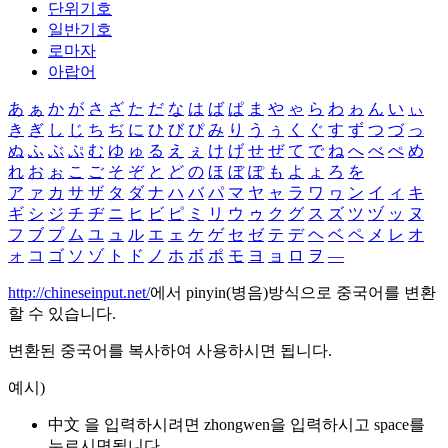
단위기호
일반기호
로마자
아랍어
あ
ぁ
か
が
さ
ざ
た
だ
な
は
ば
ぱ
ま
や
ゃ
ら
わ
ゎ
ん
い
ぃ
き
ぎ
し
じ
ち
ぢ
に
ひ
び
ぴ
み
り
う
ぅ
く
ぐ
す
ず
つ
づ
っ
ぬ
ふ
ぶ
ぷ
む
ゆ
ゅ
る
え
ぇ
け
げ
せ
ぜ
て
で
ね
へ
べ
ぺ
め
れ
お
ぉ
こ
ご
そ
ぞ
と
ど
の
ほ
ぼ
ぽ
も
よ
ょ
ろ
を
ア
ァ
カ
サ
ザ
タ
ダ
ナ
ハ
バ
パ
マ
ヤ
ャ
ラ
ワ
ヮ
ン
イ
ィ
キ
ギ
シ
ジ
チ
ヂ
ニ
ヒ
ビ
ピ
ミ
リ
ウ
ゥ
ク
グ
ス
ズ
ツ
ヅ
ッ
ヌ
フ
ブ
プ
ム
ユ
ュ
ル
エ
ェ
ケ
ゲ
セ
ゼ
テ
デ
ヘ
ベ
ペ
メ
レ
オ
ォ
コ
ゴ
ソ
ゾ
ト
ド
ノ
ホ
ボ
ポ
モ
ヨ
ョ
ロ
ヲ
―
http://chineseinput.net/
에서 pinyin(병음)방식으로 중국어를 변환
할 수 있습니다.
변환된 중국어를 복사하여 사용하시면 됩니다.
예시)
中文 을 입력하시려면
zhongwen
을 입력하시고 space를
누르시면됩니다.