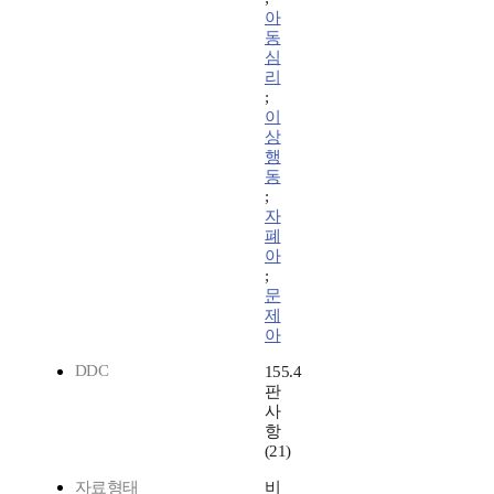
아
동
심
리
;
이
상
행
동
;
자
폐
아
;
문
제
아
DDC
155.4
판
사
항
(21)
자료형태
비