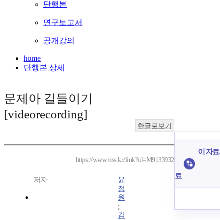
단행본
연구보고서
공개강의
home
단행본 상세
문제아 길들이기
[videorecording]
한글로보기
이 자료
https://www.riss.kr/link?id=M9133932
료
저자
윤
정
원
;
김