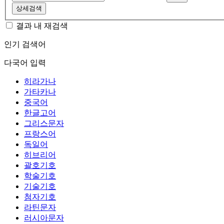
상세검색
결과 내 재검색
인기 검색어
다국어 입력
히라가나
가타카나
중국어
한글고어
그리스문자
프랑스어
독일어
히브리어
괄호기호
학술기호
기술기호
첨자기호
라틴문자
러시아문자