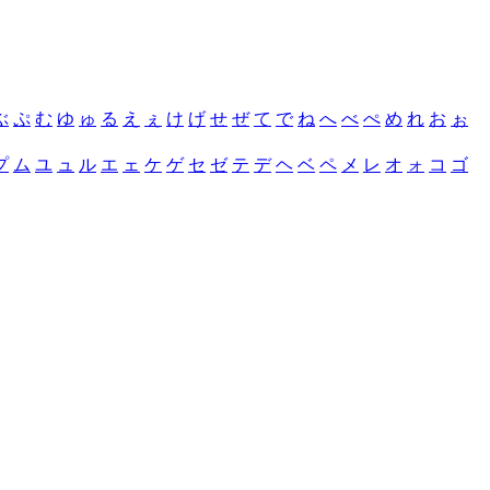
ぶ
ぷ
む
ゆ
ゅ
る
え
ぇ
け
げ
せ
ぜ
て
で
ね
へ
べ
ぺ
め
れ
お
ぉ
プ
ム
ユ
ュ
ル
エ
ェ
ケ
ゲ
セ
ゼ
テ
デ
ヘ
ベ
ペ
メ
レ
オ
ォ
コ
ゴ