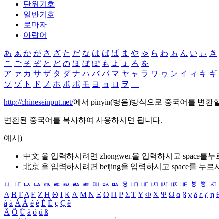
단위기호
일반기호
로마자
아랍어
あ
ぁ
か
が
さ
ざ
た
だ
な
は
ば
ぱ
ま
や
ゃ
ら
わ
ゎ
ん
い
ぃ
き
こ
ご
そ
ぞ
と
ど
の
ほ
ぼ
ぽ
も
よ
ょ
ろ
を
ア
ァ
カ
サ
ザ
タ
ダ
ナ
ハ
バ
パ
マ
ヤ
ャ
ラ
ワ
ヮ
ン
イ
ィ
キ
ギ
ソ
ゾ
ト
ド
ノ
ホ
ボ
ポ
モ
ヨ
ョ
ロ
ヲ
―
http://chineseinput.net/
에서 pinyin(병음)방식으로 중국어를 변환
변환된 중국어를 복사하여 사용하시면 됩니다.
예시)
中文 을 입력하시려면
zhongwen
을 입력하시고 space를
北京 을 입력하시려면
beijing
을 입력하시고 space를 누르
ㅥ
ㅦ
ㅧ
ㅨ
ㅩ
ㅪ
ㅫ
ㅬ
ㅭ
ㅮ
ㅯ
ㅰ
ㅱ
ㅲ
ㅳ
ㅴ
ㅵ
ㅶ
ㅷ
ㅸ
ㅹ
ㅺ
Α
Β
Γ
Δ
Ε
Ζ
Η
Θ
Ι
Κ
Λ
Μ
Ν
Ξ
Ο
Π
Ρ
Σ
Τ
Υ
Φ
Χ
Ψ
Ω
α
β
γ
δ
ε
ζ
η
á
à
Á
À
é
è
É
È
ç
Ç
ê
Ä
Ö
Ü
ä
ö
ü
ß