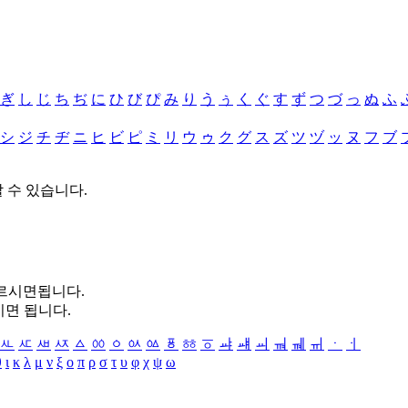
ぎ
し
じ
ち
ぢ
に
ひ
び
ぴ
み
り
う
ぅ
く
ぐ
す
ず
つ
づ
っ
ぬ
ふ
シ
ジ
チ
ヂ
ニ
ヒ
ビ
ピ
ミ
リ
ウ
ゥ
ク
グ
ス
ズ
ツ
ヅ
ッ
ヌ
フ
ブ
할 수 있습니다.
누르시면됩니다.
시면 됩니다.
ㅻ
ㅼ
ㅽ
ㅾ
ㅿ
ㆀ
ㆁ
ㆂ
ㆃ
ㆄ
ㆅ
ㆆ
ㆇ
ㆈ
ㆉ
ㆊ
ㆋ
ㆌ
ㆍ
ㆎ
θ
ι
κ
λ
μ
ν
ξ
ο
π
ρ
σ
τ
υ
φ
χ
ψ
ω