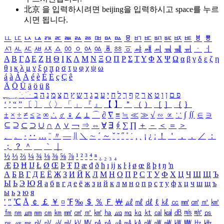
北京 을 입력하시려면
beijing
을 입력하시고 space를 누르
시면 됩니다.
ㅥ
ㅦ
ㅧ
ㅨ
ㅩ
ㅪ
ㅫ
ㅬ
ㅭ
ㅮ
ㅯ
ㅰ
ㅱ
ㅲ
ㅳ
ㅴ
ㅵ
ㅶ
ㅷ
ㅸ
ㅹ
ㅺ
ㅻ
ㅼ
ㅽ
ㅾ
ㅿ
ㆀ
ㆁ
ㆂ
ㆃ
ㆄ
ㆅ
ㆆ
ㆇ
ㆈ
ㆉ
ㆊ
ㆋ
ㆌ
ㆍ
ㆎ
Α
Β
Γ
Δ
Ε
Ζ
Η
Θ
Ι
Κ
Λ
Μ
Ν
Ξ
Ο
Π
Ρ
Σ
Τ
Υ
Φ
Χ
Ψ
Ω
α
β
γ
δ
ε
ζ
η
θ
ι
κ
λ
μ
ν
ξ
ο
π
ρ
σ
τ
υ
φ
χ
ψ
ω
á
à
Á
À
é
è
É
È
ç
Ç
ê
Ä
Ö
Ü
ä
ö
ü
ß
ְ
ֳ
ֲ
ֱ
ָ
ַ
ֵ
ֶ
ִ
ֹ
ּ
ֻ
ׂ
ׁ
ּ
ב
ה
נ
מ
צ
ת
ץ
ש
ד
ג
כ
ע
י
ח
ל
ך
ף
ק
ר
א
ט
ו
ן
ם
פ
‘
’
“
”
〔
〕
〈
〉
「
」
『
』
【
】
＂
（
）
［
］
｛
｝
±
×
÷
≠
≤
≥
∞
∴
♂
♀
∠
⊥
⌒
∂
∇
≡
≒
≪
≫
√
∽
∝
∵
∫
∬
∈
∋
⊆
⊇
⊂
⊃
∪
∩
∧
∨
￢
⇒
⇔
∀
∃
∮
∑
∏
＋
－
＜
＝
＞
、
。
·
‥
…
¨
〃
―
∥
＼
∼
´
～
ˇ
˘
˝
˚
˙
¸
˛
¡
¿
ː
！
＇
，
．
／
：
；
？
＾
＿
｀
｜
½
⅓
⅔
¼
¾
⅛
⅜
⅝
⅞
¹
²
³
⁴
ⁿ
₁
₂
₃
₄
Æ
Ð
Ħ
Ĳ
Ł
Ø
Œ
Þ
Ŧ
Ŋ
æ
đ
ð
ħ
ı
ĳ
ĸ
ŀ
ł
ø
œ
ß
þ
ŧ
ŋ
ŉ
А
Б
В
Г
Д
Е
Ё
Ж
З
И
Й
К
Л
М
Н
О
П
Р
С
Т
У
Ф
Х
Ц
Ч
Ш
Щ
Ъ
Ы
Ь
Э
Ю
Я
а
б
в
г
д
е
ё
ж
з
и
й
к
л
м
н
о
п
р
с
т
у
ф
х
ц
ч
ш
щ
ъ
ы
ь
э
ю
я
′
″
℃
Å
￠
￡
￥
¤
℉
‰
＄
％
Ｆ
￦
㎕
㎖
㎗
ℓ
㎘
㏄
㎣
㎤
㎥
㎦
㎙
㎚
㎛
㎜
㎝
㎞
㎟
㎠
㎡
㎢
㏊
㎍
㎎
㎏
㏏
㎈
㎉
㏈
㎧
㎨
㎰
㎱
㎲
㎳
㎴
㎵
㎶
㎷
㎸
㎹
㎀
㎁
㎂
㎃
㎄
㎺
㎻
㎽
㎾
㎿
㎐
㎑