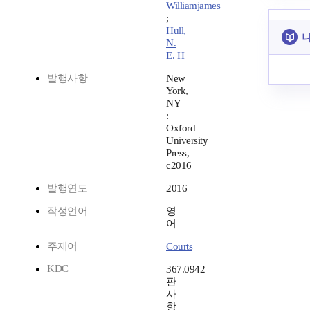
Williamjames
;
Hull,
나
N.
E. H
발행사항
New
York,
NY
:
Oxford
University
Press,
c2016
발행연도
2016
작성언어
영
어
주제어
Courts
KDC
367.0942
판
사
항