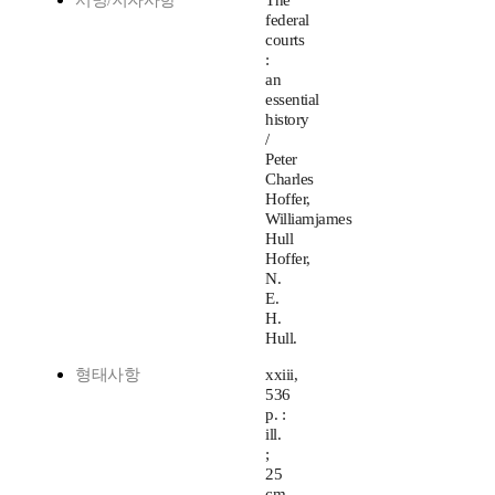
서명/저자사항
The
federal
courts
:
an
essential
history
/
Peter
Charles
Hoffer,
Williamjames
Hull
Hoffer,
N.
E.
H.
Hull.
형태사항
xxiii,
536
p. :
ill.
;
25
cm.