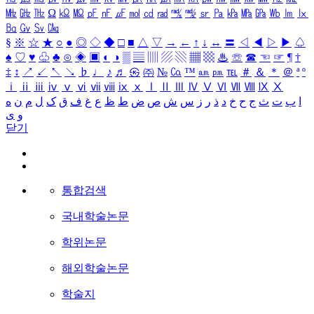
㎒
㎓
㎔
Ω
㏀
㏁
㎊
㎋
㎌
㏖
㏅
㎭
㎮
㎯
㏛
㎩
㎪
㎫
㎬
㏝
㏐
㏓
㏃
㏉
㏜
㏆
§
※
☆
★
○
●
◎
◇
◆
□
■
△
▽
→
←
↑
↓
↔
〓
◁
◀
▷
▶
♤
♠
♡
♥
♧
♣
⊙
◈
▣
◐
◑
▒
▤
▥
▨
▧
▦
▩
♨
☏
☎
☜
☞
¶
†
‡
↕
↗
↙
↖
↘
♭
♩
♪
♬
㉿
㈜
№
㏇
™
㏂
㏘
℡
＃
＆
＊
＠
ª
º
ⅰ
ⅱ
ⅲ
ⅳ
ⅴ
ⅵ
ⅶ
ⅷ
ⅸ
ⅹ
Ⅰ
Ⅱ
Ⅲ
Ⅳ
Ⅴ
Ⅵ
Ⅶ
Ⅷ
Ⅸ
Ⅹ
ا
ب
ت
ث
ج
ح
خ
د
ذ
ر
ز
س
ش
ص
ض
ط
ظ
ع
غ
ف
ق
ک
ل
م
ن
ه
و
ی
닫기
통합검색
국내학술논문
학위논문
해외학술논문
학술지