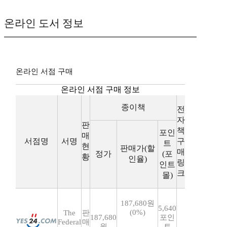
온라인 도서 정보
온라인 서점 구매
온라인 서점 구매 정보
종이책
전
자
판
책
포인
매
서점명
서명
구
트
현
판매가(할
매
정가
(포
황
인율)
링
인트
크
몰)
187,680원
5,640
(0%)
The
판
187,680
포인
Federal
매
원
트