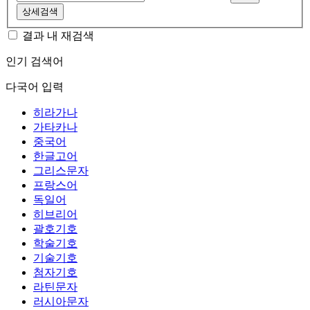
상세검색
결과 내 재검색
인기 검색어
다국어 입력
히라가나
가타카나
중국어
한글고어
그리스문자
프랑스어
독일어
히브리어
괄호기호
학술기호
기술기호
첨자기호
라틴문자
러시아문자