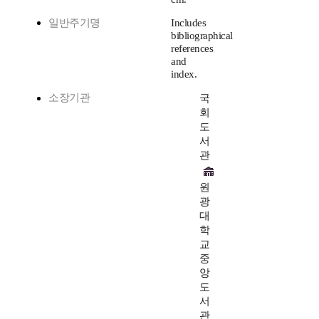
일반주기명
Includes
bibliographical
references
and
index.
소장기관
국
회
도
서
관
원
광
대
학
교
중
앙
도
서
관