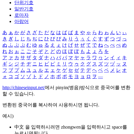
단위기호
일반기호
로마자
아랍어
あ
ぁ
か
が
さ
ざ
た
だ
な
は
ば
ぱ
ま
や
ゃ
ら
わ
ゎ
ん
い
ぃ
き
ぎ
し
じ
ち
ぢ
に
ひ
び
ぴ
み
り
う
ぅ
く
ぐ
す
ず
つ
づ
っ
ぬ
ふ
ぶ
ぷ
む
ゆ
ゅ
る
え
ぇ
け
げ
せ
ぜ
て
で
ね
へ
べ
ぺ
め
れ
お
ぉ
こ
ご
そ
ぞ
と
ど
の
ほ
ぼ
ぽ
も
よ
ょ
ろ
を
ア
ァ
カ
サ
ザ
タ
ダ
ナ
ハ
バ
パ
マ
ヤ
ャ
ラ
ワ
ヮ
ン
イ
ィ
キ
ギ
シ
ジ
チ
ヂ
ニ
ヒ
ビ
ピ
ミ
リ
ウ
ゥ
ク
グ
ス
ズ
ツ
ヅ
ッ
ヌ
フ
ブ
プ
ム
ユ
ュ
ル
エ
ェ
ケ
ゲ
セ
ゼ
テ
デ
ヘ
ベ
ペ
メ
レ
オ
ォ
コ
ゴ
ソ
ゾ
ト
ド
ノ
ホ
ボ
ポ
モ
ヨ
ョ
ロ
ヲ
―
http://chineseinput.net/
에서 pinyin(병음)방식으로 중국어를 변환
할 수 있습니다.
변환된 중국어를 복사하여 사용하시면 됩니다.
예시)
中文 을 입력하시려면
zhongwen
을 입력하시고 space를
누르시면됩니다.