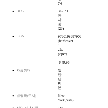
(5)
DDC
347.73
판
사
항
(23)
ISBN
9780199387908
(hardcover
:
alk.
paper)
:
＄49.95
자료형태
일
반
단
행
본
발행국(도시)
New
York(State)