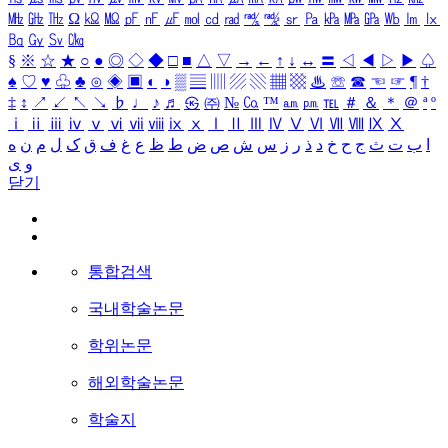
㎒
㎓
㎔
Ω
㏀
㏁
㎊
㎋
㎌
㏖
㏅
㎭
㎮
㎯
㏛
㎩
㎪
㎫
㎬
㏝
㏐
㏓
㏃
㏉
㏜
㏆
§
※
☆
★
○
●
◎
◇
◆
□
■
△
▽
→
←
↑
↓
↔
〓
◁
◀
▷
▶
♤
♠
♡
♥
♧
♣
⊙
◈
▣
◐
◑
▒
▤
▥
▨
▧
▦
▩
♨
☏
☎
☜
☞
¶
†
‡
↕
↗
↙
↖
↘
♭
♩
♪
♬
㉿
㈜
№
㏇
™
㏂
㏘
℡
＃
＆
＊
＠
ª
º
ⅰ
ⅱ
ⅲ
ⅳ
ⅴ
ⅵ
ⅶ
ⅷ
ⅸ
ⅹ
Ⅰ
Ⅱ
Ⅲ
Ⅳ
Ⅴ
Ⅵ
Ⅶ
Ⅷ
Ⅸ
Ⅹ
ا
ب
ت
ث
ج
ح
خ
د
ذ
ر
ز
س
ش
ص
ض
ط
ظ
ع
غ
ف
ق
ک
ل
م
ن
ه
و
ی
닫기
통합검색
국내학술논문
학위논문
해외학술논문
학술지