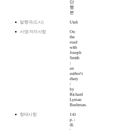
단
행
본
발행국(도시)
Utah
서명/저자사항
On
the
road
with
Joseph
Smith
:
an
author's
diary
/
by
Richard
Lyman
Bushman.
형태사항
141
p. :
ill.