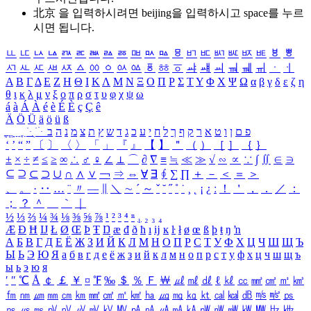
北京 을 입력하시려면
beijing
을 입력하시고 space를 누르
시면 됩니다.
ㅥ
ㅦ
ㅧ
ㅨ
ㅩ
ㅪ
ㅫ
ㅬ
ㅭ
ㅮ
ㅯ
ㅰ
ㅱ
ㅲ
ㅳ
ㅴ
ㅵ
ㅶ
ㅷ
ㅸ
ㅹ
ㅺ
ㅻ
ㅼ
ㅽ
ㅾ
ㅿ
ㆀ
ㆁ
ㆂ
ㆃ
ㆄ
ㆅ
ㆆ
ㆇ
ㆈ
ㆉ
ㆊ
ㆋ
ㆌ
ㆍ
ㆎ
Α
Β
Γ
Δ
Ε
Ζ
Η
Θ
Ι
Κ
Λ
Μ
Ν
Ξ
Ο
Π
Ρ
Σ
Τ
Υ
Φ
Χ
Ψ
Ω
α
β
γ
δ
ε
ζ
η
θ
ι
κ
λ
μ
ν
ξ
ο
π
ρ
σ
τ
υ
φ
χ
ψ
ω
á
à
Á
À
é
è
É
È
ç
Ç
ê
Ä
Ö
Ü
ä
ö
ü
ß
ְ
ֳ
ֲ
ֱ
ָ
ַ
ֵ
ֶ
ִ
ֹ
ּ
ֻ
ׂ
ׁ
ּ
ב
ה
נ
מ
צ
ת
ץ
ש
ד
ג
כ
ע
י
ח
ל
ך
ף
ק
ר
א
ט
ו
ן
ם
פ
‘
’
“
”
〔
〕
〈
〉
「
」
『
』
【
】
＂
（
）
［
］
｛
｝
±
×
÷
≠
≤
≥
∞
∴
♂
♀
∠
⊥
⌒
∂
∇
≡
≒
≪
≫
√
∽
∝
∵
∫
∬
∈
∋
⊆
⊇
⊂
⊃
∪
∩
∧
∨
￢
⇒
⇔
∀
∃
∮
∑
∏
＋
－
＜
＝
＞
、
。
·
‥
…
¨
〃
―
∥
＼
∼
´
～
ˇ
˘
˝
˚
˙
¸
˛
¡
¿
ː
！
＇
，
．
／
：
；
？
＾
＿
｀
｜
½
⅓
⅔
¼
¾
⅛
⅜
⅝
⅞
¹
²
³
⁴
ⁿ
₁
₂
₃
₄
Æ
Ð
Ħ
Ĳ
Ł
Ø
Œ
Þ
Ŧ
Ŋ
æ
đ
ð
ħ
ı
ĳ
ĸ
ŀ
ł
ø
œ
ß
þ
ŧ
ŋ
ŉ
А
Б
В
Г
Д
Е
Ё
Ж
З
И
Й
К
Л
М
Н
О
П
Р
С
Т
У
Ф
Х
Ц
Ч
Ш
Щ
Ъ
Ы
Ь
Э
Ю
Я
а
б
в
г
д
е
ё
ж
з
и
й
к
л
м
н
о
п
р
с
т
у
ф
х
ц
ч
ш
щ
ъ
ы
ь
э
ю
я
′
″
℃
Å
￠
￡
￥
¤
℉
‰
＄
％
Ｆ
￦
㎕
㎖
㎗
ℓ
㎘
㏄
㎣
㎤
㎥
㎦
㎙
㎚
㎛
㎜
㎝
㎞
㎟
㎠
㎡
㎢
㏊
㎍
㎎
㎏
㏏
㎈
㎉
㏈
㎧
㎨
㎰
㎱
㎲
㎳
㎴
㎵
㎶
㎷
㎸
㎹
㎀
㎁
㎂
㎃
㎄
㎺
㎻
㎽
㎾
㎿
㎐
㎑