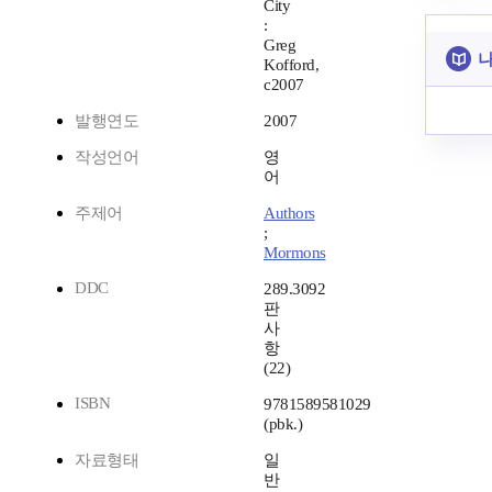
City
:
Greg
나
Kofford,
c2007
발행연도
2007
작성언어
영
어
주제어
Authors
;
Mormons
DDC
289.3092
판
사
항
(22)
ISBN
9781589581029
(pbk.)
자료형태
일
반