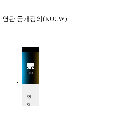
연관 공개강의(KOCW)
현대작가론
창
원
대
학
교
윤
애