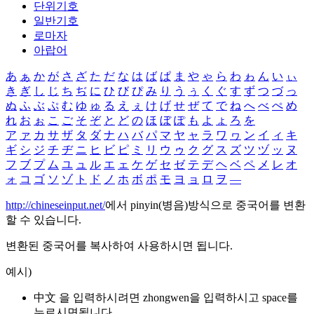
단위기호
일반기호
로마자
아랍어
あ
ぁ
か
が
さ
ざ
た
だ
な
は
ば
ぱ
ま
や
ゃ
ら
わ
ゎ
ん
い
ぃ
き
ぎ
し
じ
ち
ぢ
に
ひ
び
ぴ
み
り
う
ぅ
く
ぐ
す
ず
つ
づ
っ
ぬ
ふ
ぶ
ぷ
む
ゆ
ゅ
る
え
ぇ
け
げ
せ
ぜ
て
で
ね
へ
べ
ぺ
め
れ
お
ぉ
こ
ご
そ
ぞ
と
ど
の
ほ
ぼ
ぽ
も
よ
ょ
ろ
を
ア
ァ
カ
サ
ザ
タ
ダ
ナ
ハ
バ
パ
マ
ヤ
ャ
ラ
ワ
ヮ
ン
イ
ィ
キ
ギ
シ
ジ
チ
ヂ
ニ
ヒ
ビ
ピ
ミ
リ
ウ
ゥ
ク
グ
ス
ズ
ツ
ヅ
ッ
ヌ
フ
ブ
プ
ム
ユ
ュ
ル
エ
ェ
ケ
ゲ
セ
ゼ
テ
デ
ヘ
ベ
ペ
メ
レ
オ
ォ
コ
ゴ
ソ
ゾ
ト
ド
ノ
ホ
ボ
ポ
モ
ヨ
ョ
ロ
ヲ
―
http://chineseinput.net/
에서 pinyin(병음)방식으로 중국어를 변환
할 수 있습니다.
변환된 중국어를 복사하여 사용하시면 됩니다.
예시)
中文 을 입력하시려면
zhongwen
을 입력하시고 space를
누르시면됩니다.