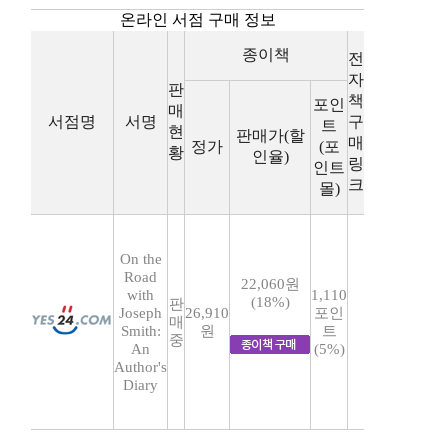
온라인 서점 구매 정보
종이책
전
자
판
책
포인
매
서점명
서명
구
트
현
판매가(할
매
정가
(포
황
인율)
링
인트
크
몰)
On the
Road
22,060원
with
1,110
(18%)
판
Joseph
26,910
포인
매
Smith:
원
트
중
An
(5%)
Author's
Diary