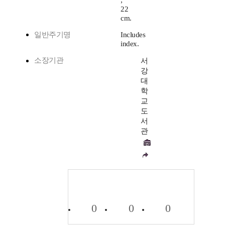
;
22
cm.
일반주기명
Includes
index.
소장기관
서
강
대
학
교
도
서
관
0
0
0