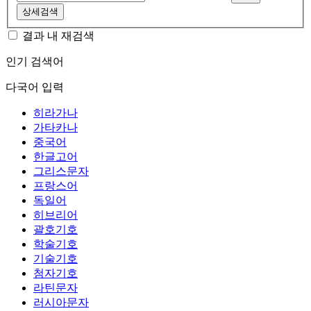
상세검색
결과 내 재검색
인기 검색어
다국어 입력
히라가나
가타카나
중국어
한글고어
그리스문자
프랑스어
독일어
히브리어
괄호기호
학술기호
기술기호
첨자기호
라틴문자
러시아문자