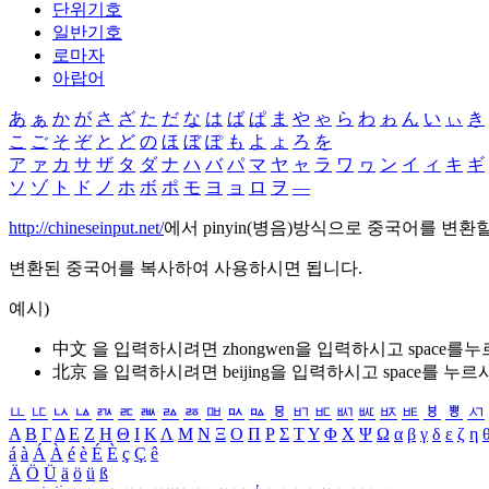
단위기호
일반기호
로마자
아랍어
あ
ぁ
か
が
さ
ざ
た
だ
な
は
ば
ぱ
ま
や
ゃ
ら
わ
ゎ
ん
い
ぃ
き
こ
ご
そ
ぞ
と
ど
の
ほ
ぼ
ぽ
も
よ
ょ
ろ
を
ア
ァ
カ
サ
ザ
タ
ダ
ナ
ハ
バ
パ
マ
ヤ
ャ
ラ
ワ
ヮ
ン
イ
ィ
キ
ギ
ソ
ゾ
ト
ド
ノ
ホ
ボ
ポ
モ
ヨ
ョ
ロ
ヲ
―
http://chineseinput.net/
에서 pinyin(병음)방식으로 중국어를 변환
변환된 중국어를 복사하여 사용하시면 됩니다.
예시)
中文 을 입력하시려면
zhongwen
을 입력하시고 space를
北京 을 입력하시려면
beijing
을 입력하시고 space를 누르
ㅥ
ㅦ
ㅧ
ㅨ
ㅩ
ㅪ
ㅫ
ㅬ
ㅭ
ㅮ
ㅯ
ㅰ
ㅱ
ㅲ
ㅳ
ㅴ
ㅵ
ㅶ
ㅷ
ㅸ
ㅹ
ㅺ
Α
Β
Γ
Δ
Ε
Ζ
Η
Θ
Ι
Κ
Λ
Μ
Ν
Ξ
Ο
Π
Ρ
Σ
Τ
Υ
Φ
Χ
Ψ
Ω
α
β
γ
δ
ε
ζ
η
á
à
Á
À
é
è
É
È
ç
Ç
ê
Ä
Ö
Ü
ä
ö
ü
ß