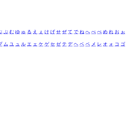
ぶ
ぷ
む
ゆ
ゅ
る
え
ぇ
け
げ
せ
ぜ
て
で
ね
へ
べ
ぺ
め
れ
お
ぉ
プ
ム
ユ
ュ
ル
エ
ェ
ケ
ゲ
セ
ゼ
テ
デ
ヘ
ベ
ペ
メ
レ
オ
ォ
コ
ゴ