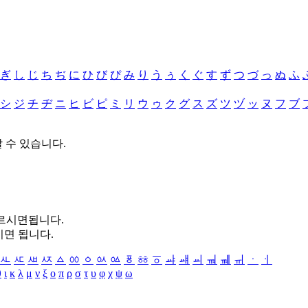
ぎ
し
じ
ち
ぢ
に
ひ
び
ぴ
み
り
う
ぅ
く
ぐ
す
ず
つ
づ
っ
ぬ
ふ
シ
ジ
チ
ヂ
ニ
ヒ
ビ
ピ
ミ
リ
ウ
ゥ
ク
グ
ス
ズ
ツ
ヅ
ッ
ヌ
フ
ブ
할 수 있습니다.
누르시면됩니다.
시면 됩니다.
ㅻ
ㅼ
ㅽ
ㅾ
ㅿ
ㆀ
ㆁ
ㆂ
ㆃ
ㆄ
ㆅ
ㆆ
ㆇ
ㆈ
ㆉ
ㆊ
ㆋ
ㆌ
ㆍ
ㆎ
θ
ι
κ
λ
μ
ν
ξ
ο
π
ρ
σ
τ
υ
φ
χ
ψ
ω