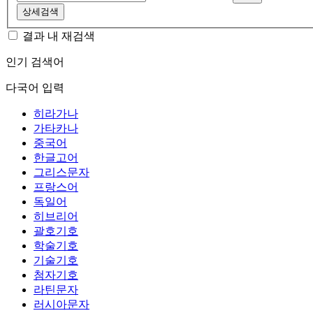
상세검색
결과 내 재검색
인기 검색어
다국어 입력
히라가나
가타카나
중국어
한글고어
그리스문자
프랑스어
독일어
히브리어
괄호기호
학술기호
기술기호
첨자기호
라틴문자
러시아문자