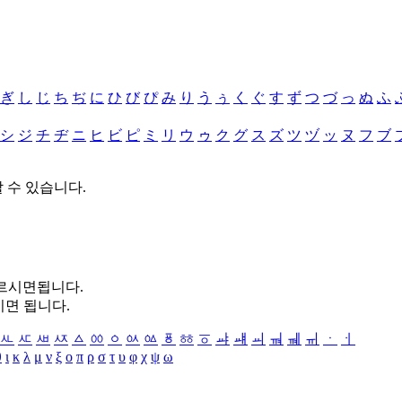
ぎ
し
じ
ち
ぢ
に
ひ
び
ぴ
み
り
う
ぅ
く
ぐ
す
ず
つ
づ
っ
ぬ
ふ
シ
ジ
チ
ヂ
ニ
ヒ
ビ
ピ
ミ
リ
ウ
ゥ
ク
グ
ス
ズ
ツ
ヅ
ッ
ヌ
フ
ブ
할 수 있습니다.
누르시면됩니다.
시면 됩니다.
ㅻ
ㅼ
ㅽ
ㅾ
ㅿ
ㆀ
ㆁ
ㆂ
ㆃ
ㆄ
ㆅ
ㆆ
ㆇ
ㆈ
ㆉ
ㆊ
ㆋ
ㆌ
ㆍ
ㆎ
θ
ι
κ
λ
μ
ν
ξ
ο
π
ρ
σ
τ
υ
φ
χ
ψ
ω