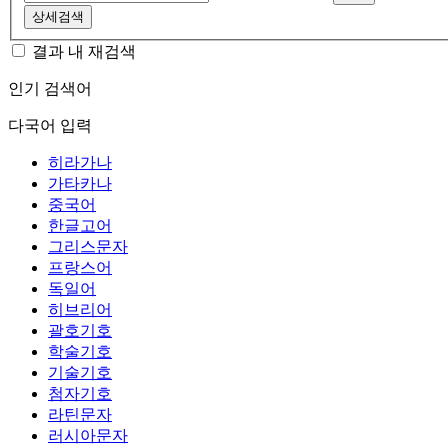
상세검색
결과 내 재검색
인기 검색어
다국어 입력
히라가나
가타카나
중국어
한글고어
그리스문자
프랑스어
독일어
히브리어
괄호기호
학술기호
기술기호
첨자기호
라틴문자
러시아문자