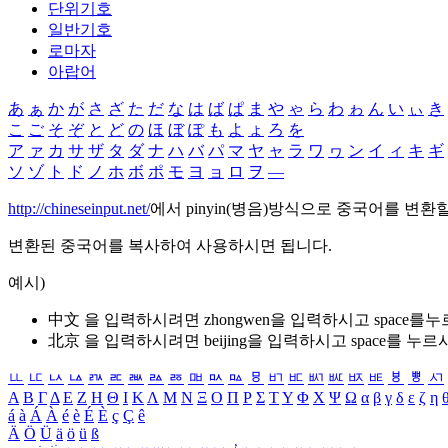
단위기호
일반기호
로마자
아랍어
あ
ぁ
か
が
さ
ざ
た
だ
な
は
ば
ぱ
ま
や
ゃ
ら
わ
ゎ
ん
い
ぃ
き
こ
ご
そ
ぞ
と
ど
の
ほ
ぼ
ぽ
も
よ
ょ
ろ
を
ア
ァ
カ
サ
ザ
タ
ダ
ナ
ハ
バ
パ
マ
ヤ
ャ
ラ
ワ
ヮ
ン
イ
ィ
キ
ギ
ソ
ゾ
ト
ド
ノ
ホ
ボ
ポ
モ
ヨ
ョ
ロ
ヲ
―
http://chineseinput.net/
에서 pinyin(병음)방식으로 중국어를 변환
변환된 중국어를 복사하여 사용하시면 됩니다.
예시)
中文 을 입력하시려면
zhongwen
을 입력하시고 space를
北京 을 입력하시려면
beijing
을 입력하시고 space를 누르
ㅥ
ㅦ
ㅧ
ㅨ
ㅩ
ㅪ
ㅫ
ㅬ
ㅭ
ㅮ
ㅯ
ㅰ
ㅱ
ㅲ
ㅳ
ㅴ
ㅵ
ㅶ
ㅷ
ㅸ
ㅹ
ㅺ
Α
Β
Γ
Δ
Ε
Ζ
Η
Θ
Ι
Κ
Λ
Μ
Ν
Ξ
Ο
Π
Ρ
Σ
Τ
Υ
Φ
Χ
Ψ
Ω
α
β
γ
δ
ε
ζ
η
á
à
Á
À
é
è
É
È
ç
Ç
ê
Ä
Ö
Ü
ä
ö
ü
ß