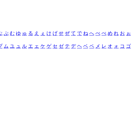
ぶ
ぷ
む
ゆ
ゅ
る
え
ぇ
け
げ
せ
ぜ
て
で
ね
へ
べ
ぺ
め
れ
お
ぉ
プ
ム
ユ
ュ
ル
エ
ェ
ケ
ゲ
セ
ゼ
テ
デ
ヘ
ベ
ペ
メ
レ
オ
ォ
コ
ゴ