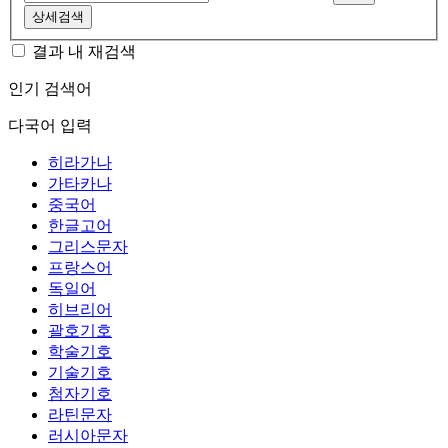
상세검색
결과 내 재검색
인기 검색어
다국어 입력
히라가나
가타카나
중국어
한글고어
그리스문자
프랑스어
독일어
히브리어
괄호기호
학술기호
기술기호
첨자기호
라틴문자
러시아문자