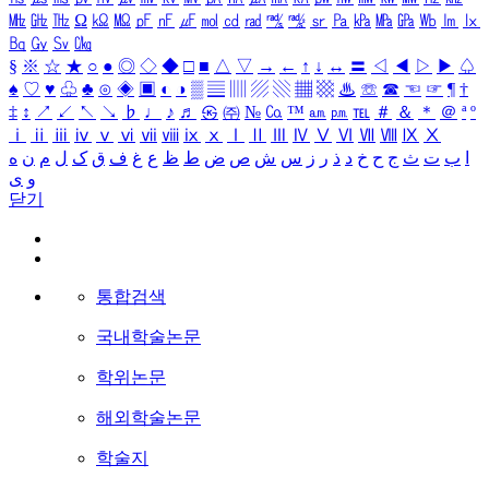
㎒
㎓
㎔
Ω
㏀
㏁
㎊
㎋
㎌
㏖
㏅
㎭
㎮
㎯
㏛
㎩
㎪
㎫
㎬
㏝
㏐
㏓
㏃
㏉
㏜
㏆
§
※
☆
★
○
●
◎
◇
◆
□
■
△
▽
→
←
↑
↓
↔
〓
◁
◀
▷
▶
♤
♠
♡
♥
♧
♣
⊙
◈
▣
◐
◑
▒
▤
▥
▨
▧
▦
▩
♨
☏
☎
☜
☞
¶
†
‡
↕
↗
↙
↖
↘
♭
♩
♪
♬
㉿
㈜
№
㏇
™
㏂
㏘
℡
＃
＆
＊
＠
ª
º
ⅰ
ⅱ
ⅲ
ⅳ
ⅴ
ⅵ
ⅶ
ⅷ
ⅸ
ⅹ
Ⅰ
Ⅱ
Ⅲ
Ⅳ
Ⅴ
Ⅵ
Ⅶ
Ⅷ
Ⅸ
Ⅹ
ا
ب
ت
ث
ج
ح
خ
د
ذ
ر
ز
س
ش
ص
ض
ط
ظ
ع
غ
ف
ق
ک
ل
م
ن
ه
و
ی
닫기
통합검색
국내학술논문
학위논문
해외학술논문
학술지