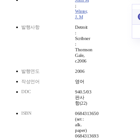
John M
;
Winter,
J. M
발행사항
Detroit
:
Scribner
:
Thomson
Gale,
c2006
발행연도
2006
작성언어
영어
DDC
940.5/03
판사
항(22)
ISBN
0684313650
(set :
alk.
paper)
0684313693