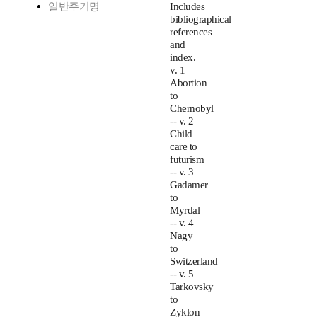
일반주기명
Includes
bibliographical
references
and
index.
v. 1
Abortion
to
Chernobyl
-- v. 2
Child
care to
futurism
-- v. 3
Gadamer
to
Myrdal
-- v. 4
Nagy
to
Switzerland
-- v. 5
Tarkovsky
to
Zyklon