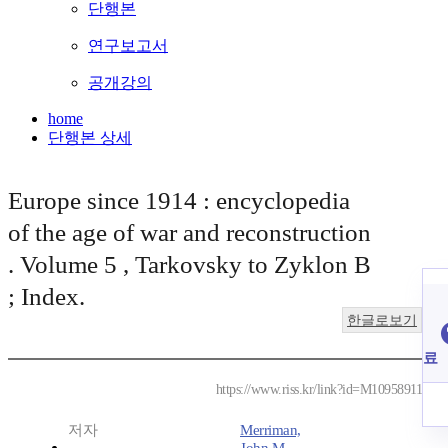
단행본
연구보고서
공개강의
home
단행본 상세
Europe since 1914 : encyclopedia
of the age of war and reconstruction
. Volume 5 , Tarkovsky to Zyklon B
; Index.
한글로보기
료
https://www.riss.kr/link?id=M10958911
저자
Merriman,