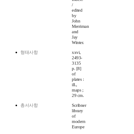
/
edited
by
John
Merriman
and
Jay
Winter.
형태사항
xxvi,
2493-
3135
p. [8]
of
plates :
ill.,
maps ;
29 cm.
총서사항
Scribner
library
of
modern
Europe