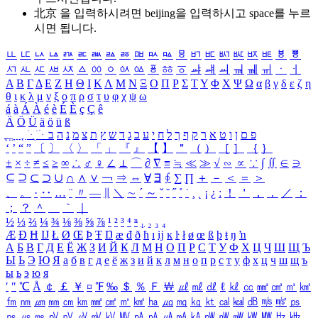
北京 을 입력하시려면
beijing
을 입력하시고 space를 누르
시면 됩니다.
ㅥ
ㅦ
ㅧ
ㅨ
ㅩ
ㅪ
ㅫ
ㅬ
ㅭ
ㅮ
ㅯ
ㅰ
ㅱ
ㅲ
ㅳ
ㅴ
ㅵ
ㅶ
ㅷ
ㅸ
ㅹ
ㅺ
ㅻ
ㅼ
ㅽ
ㅾ
ㅿ
ㆀ
ㆁ
ㆂ
ㆃ
ㆄ
ㆅ
ㆆ
ㆇ
ㆈ
ㆉ
ㆊ
ㆋ
ㆌ
ㆍ
ㆎ
Α
Β
Γ
Δ
Ε
Ζ
Η
Θ
Ι
Κ
Λ
Μ
Ν
Ξ
Ο
Π
Ρ
Σ
Τ
Υ
Φ
Χ
Ψ
Ω
α
β
γ
δ
ε
ζ
η
θ
ι
κ
λ
μ
ν
ξ
ο
π
ρ
σ
τ
υ
φ
χ
ψ
ω
á
à
Á
À
é
è
É
È
ç
Ç
ê
Ä
Ö
Ü
ä
ö
ü
ß
ְ
ֳ
ֲ
ֱ
ָ
ַ
ֵ
ֶ
ִ
ֹ
ּ
ֻ
ׂ
ׁ
ּ
ב
ה
נ
מ
צ
ת
ץ
ש
ד
ג
כ
ע
י
ח
ל
ך
ף
ק
ר
א
ט
ו
ן
ם
פ
‘
’
“
”
〔
〕
〈
〉
「
」
『
』
【
】
＂
（
）
［
］
｛
｝
±
×
÷
≠
≤
≥
∞
∴
♂
♀
∠
⊥
⌒
∂
∇
≡
≒
≪
≫
√
∽
∝
∵
∫
∬
∈
∋
⊆
⊇
⊂
⊃
∪
∩
∧
∨
￢
⇒
⇔
∀
∃
∮
∑
∏
＋
－
＜
＝
＞
、
。
·
‥
…
¨
〃
―
∥
＼
∼
´
～
ˇ
˘
˝
˚
˙
¸
˛
¡
¿
ː
！
＇
，
．
／
：
；
？
＾
＿
｀
｜
½
⅓
⅔
¼
¾
⅛
⅜
⅝
⅞
¹
²
³
⁴
ⁿ
₁
₂
₃
₄
Æ
Ð
Ħ
Ĳ
Ł
Ø
Œ
Þ
Ŧ
Ŋ
æ
đ
ð
ħ
ı
ĳ
ĸ
ŀ
ł
ø
œ
ß
þ
ŧ
ŋ
ŉ
А
Б
В
Г
Д
Е
Ё
Ж
З
И
Й
К
Л
М
Н
О
П
Р
С
Т
У
Ф
Х
Ц
Ч
Ш
Щ
Ъ
Ы
Ь
Э
Ю
Я
а
б
в
г
д
е
ё
ж
з
и
й
к
л
м
н
о
п
р
с
т
у
ф
х
ц
ч
ш
щ
ъ
ы
ь
э
ю
я
′
″
℃
Å
￠
￡
￥
¤
℉
‰
＄
％
Ｆ
￦
㎕
㎖
㎗
ℓ
㎘
㏄
㎣
㎤
㎥
㎦
㎙
㎚
㎛
㎜
㎝
㎞
㎟
㎠
㎡
㎢
㏊
㎍
㎎
㎏
㏏
㎈
㎉
㏈
㎧
㎨
㎰
㎱
㎲
㎳
㎴
㎵
㎶
㎷
㎸
㎹
㎀
㎁
㎂
㎃
㎄
㎺
㎻
㎽
㎾
㎿
㎐
㎑