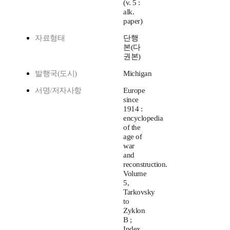
(v. 5 :
alk.
paper)
자료형태
단행
본(다
권본)
발행국(도시)
Michigan
서명/저자사항
Europe
since
1914 :
encyclopedia
of the
age of
war
and
reconstruction.
Volume
5,
Tarkovsky
to
Zyklon
B ;
Index.