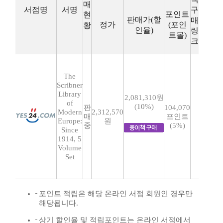
매
서점명
서명
구
포인트
현
판매가(할
매
정가
(포인
황
인율)
링
트몰)
크
The
Scribner
Library
2,081,310원
of
(10%)
판
104,070
Modern
2,312,570
매
포인트
Europe:
원
중
(5%)
Since
1914, 5
Volume
Set
포인트 적립은 해당 온라인 서점 회원인 경우만
해당됩니다.
상기 할인율 및 적립포인트는 온라인 서점에서