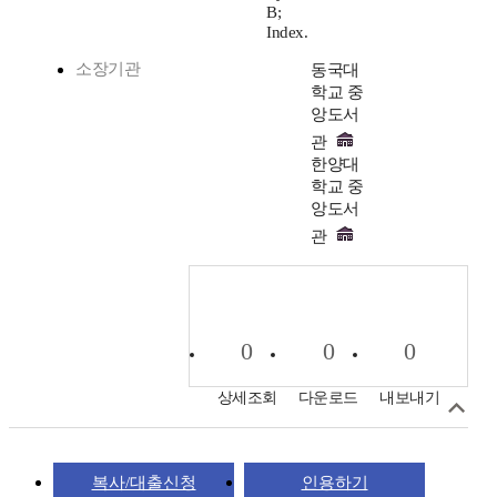
B;
Index.
소장기관
동국대
학교 중
앙도서
관
한양대
학교 중
앙도서
관
0
0
0
상세조회
다운로드
내보내기
복사/대출신청
인용하기