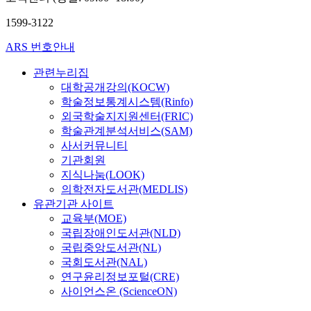
1599-3122
ARS 번호안내
관련누리집
대학공개강의(KOCW)
학술정보통계시스템(Rinfo)
외국학술지지원센터(FRIC)
학술관계분석서비스(SAM)
사서커뮤니티
기관회원
지식나눔(LOOK)
의학전자도서관(MEDLIS)
유관기관 사이트
교육부(MOE)
국립장애인도서관(NLD)
국립중앙도서관(NL)
국회도서관(NAL)
연구윤리정보포털(CRE)
사이언스온 (ScienceON)