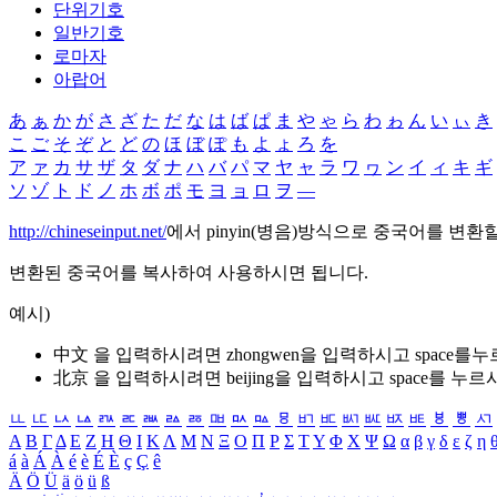
단위기호
일반기호
로마자
아랍어
あ
ぁ
か
が
さ
ざ
た
だ
な
は
ば
ぱ
ま
や
ゃ
ら
わ
ゎ
ん
い
ぃ
き
こ
ご
そ
ぞ
と
ど
の
ほ
ぼ
ぽ
も
よ
ょ
ろ
を
ア
ァ
カ
サ
ザ
タ
ダ
ナ
ハ
バ
パ
マ
ヤ
ャ
ラ
ワ
ヮ
ン
イ
ィ
キ
ギ
ソ
ゾ
ト
ド
ノ
ホ
ボ
ポ
モ
ヨ
ョ
ロ
ヲ
―
http://chineseinput.net/
에서 pinyin(병음)방식으로 중국어를 변환
변환된 중국어를 복사하여 사용하시면 됩니다.
예시)
中文 을 입력하시려면
zhongwen
을 입력하시고 space를
北京 을 입력하시려면
beijing
을 입력하시고 space를 누르
ㅥ
ㅦ
ㅧ
ㅨ
ㅩ
ㅪ
ㅫ
ㅬ
ㅭ
ㅮ
ㅯ
ㅰ
ㅱ
ㅲ
ㅳ
ㅴ
ㅵ
ㅶ
ㅷ
ㅸ
ㅹ
ㅺ
Α
Β
Γ
Δ
Ε
Ζ
Η
Θ
Ι
Κ
Λ
Μ
Ν
Ξ
Ο
Π
Ρ
Σ
Τ
Υ
Φ
Χ
Ψ
Ω
α
β
γ
δ
ε
ζ
η
á
à
Á
À
é
è
É
È
ç
Ç
ê
Ä
Ö
Ü
ä
ö
ü
ß