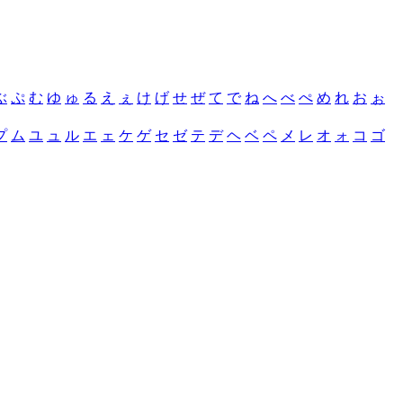
ぶ
ぷ
む
ゆ
ゅ
る
え
ぇ
け
げ
せ
ぜ
て
で
ね
へ
べ
ぺ
め
れ
お
ぉ
プ
ム
ユ
ュ
ル
エ
ェ
ケ
ゲ
セ
ゼ
テ
デ
ヘ
ベ
ペ
メ
レ
オ
ォ
コ
ゴ