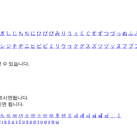
ぎ
し
じ
ち
ぢ
に
ひ
び
ぴ
み
り
う
ぅ
く
ぐ
す
ず
つ
づ
っ
ぬ
ふ
シ
ジ
チ
ヂ
ニ
ヒ
ビ
ピ
ミ
リ
ウ
ゥ
ク
グ
ス
ズ
ツ
ヅ
ッ
ヌ
フ
ブ
할 수 있습니다.
누르시면됩니다.
시면 됩니다.
ㅻ
ㅼ
ㅽ
ㅾ
ㅿ
ㆀ
ㆁ
ㆂ
ㆃ
ㆄ
ㆅ
ㆆ
ㆇ
ㆈ
ㆉ
ㆊ
ㆋ
ㆌ
ㆍ
ㆎ
θ
ι
κ
λ
μ
ν
ξ
ο
π
ρ
σ
τ
υ
φ
χ
ψ
ω