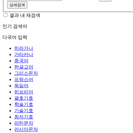
상세검색
결과 내 재검색
인기 검색어
다국어 입력
히라가나
가타카나
중국어
한글고어
그리스문자
프랑스어
독일어
히브리어
괄호기호
학술기호
기술기호
첨자기호
라틴문자
러시아문자