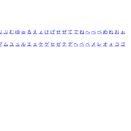
ぶ
ぷ
む
ゆ
ゅ
る
え
ぇ
け
げ
せ
ぜ
て
で
ね
へ
べ
ぺ
め
れ
お
ぉ
プ
ム
ユ
ュ
ル
エ
ェ
ケ
ゲ
セ
ゼ
テ
デ
ヘ
ベ
ペ
メ
レ
オ
ォ
コ
ゴ