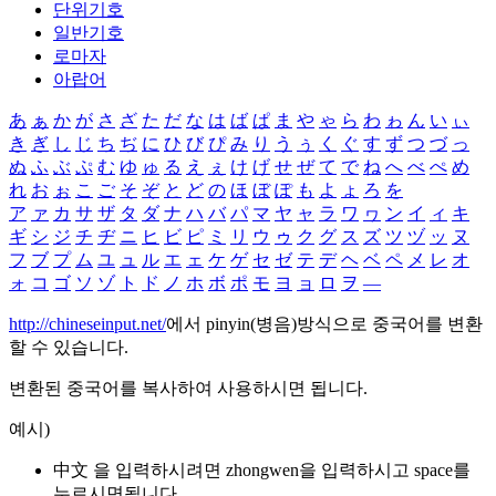
단위기호
일반기호
로마자
아랍어
あ
ぁ
か
が
さ
ざ
た
だ
な
は
ば
ぱ
ま
や
ゃ
ら
わ
ゎ
ん
い
ぃ
き
ぎ
し
じ
ち
ぢ
に
ひ
び
ぴ
み
り
う
ぅ
く
ぐ
す
ず
つ
づ
っ
ぬ
ふ
ぶ
ぷ
む
ゆ
ゅ
る
え
ぇ
け
げ
せ
ぜ
て
で
ね
へ
べ
ぺ
め
れ
お
ぉ
こ
ご
そ
ぞ
と
ど
の
ほ
ぼ
ぽ
も
よ
ょ
ろ
を
ア
ァ
カ
サ
ザ
タ
ダ
ナ
ハ
バ
パ
マ
ヤ
ャ
ラ
ワ
ヮ
ン
イ
ィ
キ
ギ
シ
ジ
チ
ヂ
ニ
ヒ
ビ
ピ
ミ
リ
ウ
ゥ
ク
グ
ス
ズ
ツ
ヅ
ッ
ヌ
フ
ブ
プ
ム
ユ
ュ
ル
エ
ェ
ケ
ゲ
セ
ゼ
テ
デ
ヘ
ベ
ペ
メ
レ
オ
ォ
コ
ゴ
ソ
ゾ
ト
ド
ノ
ホ
ボ
ポ
モ
ヨ
ョ
ロ
ヲ
―
http://chineseinput.net/
에서 pinyin(병음)방식으로 중국어를 변환
할 수 있습니다.
변환된 중국어를 복사하여 사용하시면 됩니다.
예시)
中文 을 입력하시려면
zhongwen
을 입력하시고 space를
누르시면됩니다.