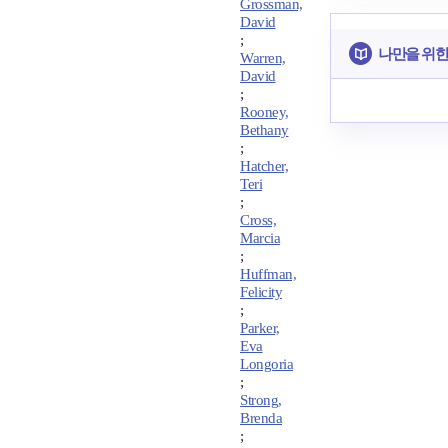
Grossman,
David
;
나만을 위한
Warren,
David
;
Rooney,
Bethany
;
Hatcher,
Teri
;
Cross,
Marcia
;
Huffman,
Felicity
;
Parker,
Eva
Longoria
;
Strong,
Brenda
;