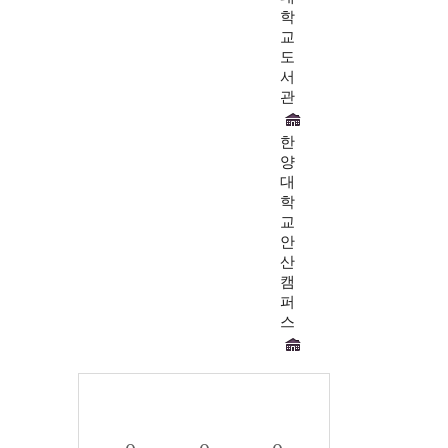
학
교
도
서
관
한
양
대
학
교
안
산
캠
퍼
스