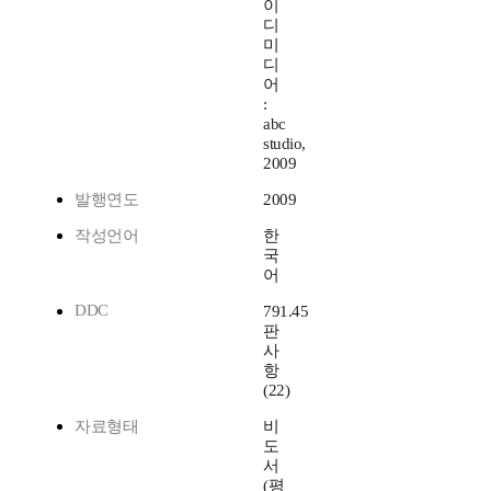
이
디
미
디
어
:
abc
studio,
2009
발행연도
2009
작성언어
한
국
어
DDC
791.45
판
사
항
(22)
자료형태
비
도
서
(평