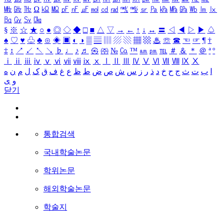
㎒
㎓
㎔
Ω
㏀
㏁
㎊
㎋
㎌
㏖
㏅
㎭
㎮
㎯
㏛
㎩
㎪
㎫
㎬
㏝
㏐
㏓
㏃
㏉
㏜
㏆
§
※
☆
★
○
●
◎
◇
◆
□
■
△
▽
→
←
↑
↓
↔
〓
◁
◀
▷
▶
♤
♠
♡
♥
♧
♣
⊙
◈
▣
◐
◑
▒
▤
▥
▨
▧
▦
▩
♨
☏
☎
☜
☞
¶
†
‡
↕
↗
↙
↖
↘
♭
♩
♪
♬
㉿
㈜
№
㏇
™
㏂
㏘
℡
＃
＆
＊
＠
ª
º
ⅰ
ⅱ
ⅲ
ⅳ
ⅴ
ⅵ
ⅶ
ⅷ
ⅸ
ⅹ
Ⅰ
Ⅱ
Ⅲ
Ⅳ
Ⅴ
Ⅵ
Ⅶ
Ⅷ
Ⅸ
Ⅹ
ا
ب
ت
ث
ج
ح
خ
د
ذ
ر
ز
س
ش
ص
ض
ط
ظ
ع
غ
ف
ق
ک
ل
م
ن
ه
و
ی
닫기
통합검색
국내학술논문
학위논문
해외학술논문
학술지