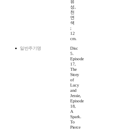
유
성,
천
연
색
;
12
cm.
일반주기명
Disc
5.
Episode
17,
The
Story
of
Lucy
and
Jessie,
Episode
18,
A
Spark.
To
Pierce