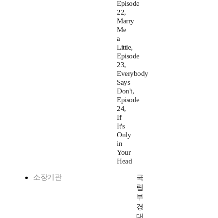
Episode
22,
Marry
Me
a
Little,
Episode
23,
Everybody
Says
Don't,
Episode
24,
If
It's
Only
in
Your
Head
소장기관
국
립
부
경
대