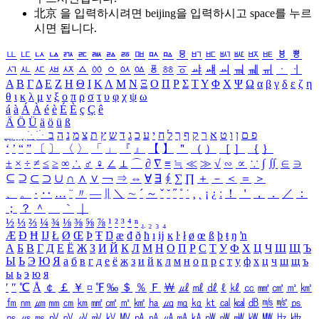
北京 을 입력하시려면
beijing
을 입력하시고 space를 누르
시면 됩니다.
ㅥ
ㅦ
ㅧ
ㅨ
ㅩ
ㅪ
ㅫ
ㅬ
ㅭ
ㅮ
ㅯ
ㅰ
ㅱ
ㅲ
ㅳ
ㅴ
ㅵ
ㅶ
ㅷ
ㅸ
ㅹ
ㅺ
ㅻ
ㅼ
ㅽ
ㅾ
ㅿ
ㆀ
ㆁ
ㆂ
ㆃ
ㆄ
ㆅ
ㆆ
ㆇ
ㆈ
ㆉ
ㆊ
ㆋ
ㆌ
ㆍ
ㆎ
Α
Β
Γ
Δ
Ε
Ζ
Η
Θ
Ι
Κ
Λ
Μ
Ν
Ξ
Ο
Π
Ρ
Σ
Τ
Υ
Φ
Χ
Ψ
Ω
α
β
γ
δ
ε
ζ
η
θ
ι
κ
λ
μ
ν
ξ
ο
π
ρ
σ
τ
υ
φ
χ
ψ
ω
á
à
Á
À
é
è
É
È
ç
Ç
ê
Ä
Ö
Ü
ä
ö
ü
ß
ְ
ֳ
ֲ
ֱ
ָ
ַ
ֵ
ֶ
ִ
ֹ
ּ
ֻ
ׂ
ׁ
ּ
ב
ה
נ
מ
צ
ת
ץ
ש
ד
ג
כ
ע
י
ח
ל
ך
ף
ק
ר
א
ט
ו
ן
ם
פ
‘
’
“
”
〔
〕
〈
〉
「
」
『
』
【
】
＂
（
）
［
］
｛
｝
±
×
÷
≠
≤
≥
∞
∴
♂
♀
∠
⊥
⌒
∂
∇
≡
≒
≪
≫
√
∽
∝
∵
∫
∬
∈
∋
⊆
⊇
⊂
⊃
∪
∩
∧
∨
￢
⇒
⇔
∀
∃
∮
∑
∏
＋
－
＜
＝
＞
、
。
·
‥
…
¨
〃
―
∥
＼
∼
´
～
ˇ
˘
˝
˚
˙
¸
˛
¡
¿
ː
！
＇
，
．
／
：
；
？
＾
＿
｀
｜
½
⅓
⅔
¼
¾
⅛
⅜
⅝
⅞
¹
²
³
⁴
ⁿ
₁
₂
₃
₄
Æ
Ð
Ħ
Ĳ
Ł
Ø
Œ
Þ
Ŧ
Ŋ
æ
đ
ð
ħ
ı
ĳ
ĸ
ŀ
ł
ø
œ
ß
þ
ŧ
ŋ
ŉ
А
Б
В
Г
Д
Е
Ё
Ж
З
И
Й
К
Л
М
Н
О
П
Р
С
Т
У
Ф
Х
Ц
Ч
Ш
Щ
Ъ
Ы
Ь
Э
Ю
Я
а
б
в
г
д
е
ё
ж
з
и
й
к
л
м
н
о
п
р
с
т
у
ф
х
ц
ч
ш
щ
ъ
ы
ь
э
ю
я
′
″
℃
Å
￠
￡
￥
¤
℉
‰
＄
％
Ｆ
￦
㎕
㎖
㎗
ℓ
㎘
㏄
㎣
㎤
㎥
㎦
㎙
㎚
㎛
㎜
㎝
㎞
㎟
㎠
㎡
㎢
㏊
㎍
㎎
㎏
㏏
㎈
㎉
㏈
㎧
㎨
㎰
㎱
㎲
㎳
㎴
㎵
㎶
㎷
㎸
㎹
㎀
㎁
㎂
㎃
㎄
㎺
㎻
㎽
㎾
㎿
㎐
㎑