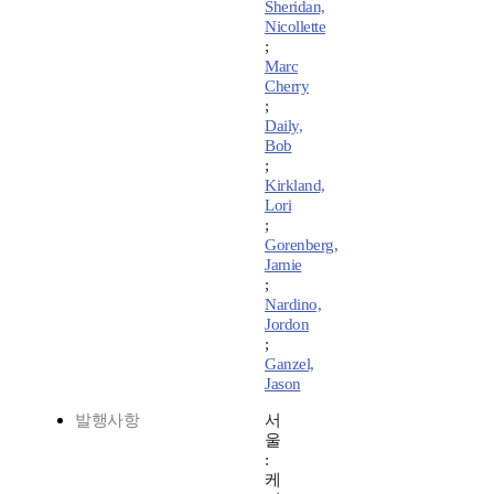
Sheridan,
Nicollette
;
Marc
Cherry
;
Daily,
Bob
;
Kirkland,
Lori
;
Gorenberg,
Jamie
;
Nardino,
Jordon
;
Ganzel,
Jason
발행사항
서
울
:
케