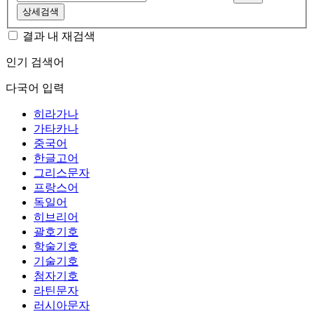
상세검색
결과 내 재검색
인기 검색어
다국어 입력
히라가나
가타카나
중국어
한글고어
그리스문자
프랑스어
독일어
히브리어
괄호기호
학술기호
기술기호
첨자기호
라틴문자
러시아문자