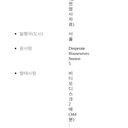
면
영
사
자
료)
발행국(도시)
서
울
원서명
Desperate
Housewives
Season
5
형태사항
비
디
오
디
스
크
2
매
(344
분)
: