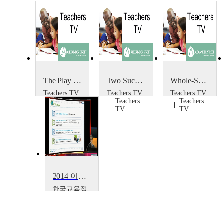
The Play Project
Two Successful Projects
Whole-School Portrait Project
Teachers TV
Teachers TV
Teachers TV
Teachers
Teachers
Teachers
TV
TV
TV
2014 이러닝 국제 콘퍼런스 : What is the Lessons from Education Support Project~
한국교육정
보진흥협회
Boseon,
Kim