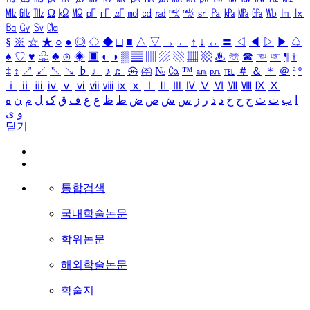
㎒
㎓
㎔
Ω
㏀
㏁
㎊
㎋
㎌
㏖
㏅
㎭
㎮
㎯
㏛
㎩
㎪
㎫
㎬
㏝
㏐
㏓
㏃
㏉
㏜
㏆
§
※
☆
★
○
●
◎
◇
◆
□
■
△
▽
→
←
↑
↓
↔
〓
◁
◀
▷
▶
♤
♠
♡
♥
♧
♣
⊙
◈
▣
◐
◑
▒
▤
▥
▨
▧
▦
▩
♨
☏
☎
☜
☞
¶
†
‡
↕
↗
↙
↖
↘
♭
♩
♪
♬
㉿
㈜
№
㏇
™
㏂
㏘
℡
＃
＆
＊
＠
ª
º
ⅰ
ⅱ
ⅲ
ⅳ
ⅴ
ⅵ
ⅶ
ⅷ
ⅸ
ⅹ
Ⅰ
Ⅱ
Ⅲ
Ⅳ
Ⅴ
Ⅵ
Ⅶ
Ⅷ
Ⅸ
Ⅹ
ا
ب
ت
ث
ج
ح
خ
د
ذ
ر
ز
س
ش
ص
ض
ط
ظ
ع
غ
ف
ق
ک
ل
م
ن
ه
و
ی
닫기
통합검색
국내학술논문
학위논문
해외학술논문
학술지