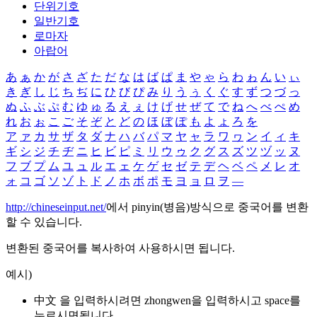
단위기호
일반기호
로마자
아랍어
あ
ぁ
か
が
さ
ざ
た
だ
な
は
ば
ぱ
ま
や
ゃ
ら
わ
ゎ
ん
い
ぃ
き
ぎ
し
じ
ち
ぢ
に
ひ
び
ぴ
み
り
う
ぅ
く
ぐ
す
ず
つ
づ
っ
ぬ
ふ
ぶ
ぷ
む
ゆ
ゅ
る
え
ぇ
け
げ
せ
ぜ
て
で
ね
へ
べ
ぺ
め
れ
お
ぉ
こ
ご
そ
ぞ
と
ど
の
ほ
ぼ
ぽ
も
よ
ょ
ろ
を
ア
ァ
カ
サ
ザ
タ
ダ
ナ
ハ
バ
パ
マ
ヤ
ャ
ラ
ワ
ヮ
ン
イ
ィ
キ
ギ
シ
ジ
チ
ヂ
ニ
ヒ
ビ
ピ
ミ
リ
ウ
ゥ
ク
グ
ス
ズ
ツ
ヅ
ッ
ヌ
フ
ブ
プ
ム
ユ
ュ
ル
エ
ェ
ケ
ゲ
セ
ゼ
テ
デ
ヘ
ベ
ペ
メ
レ
オ
ォ
コ
ゴ
ソ
ゾ
ト
ド
ノ
ホ
ボ
ポ
モ
ヨ
ョ
ロ
ヲ
―
http://chineseinput.net/
에서 pinyin(병음)방식으로 중국어를 변환
할 수 있습니다.
변환된 중국어를 복사하여 사용하시면 됩니다.
예시)
中文 을 입력하시려면
zhongwen
을 입력하시고 space를
누르시면됩니다.