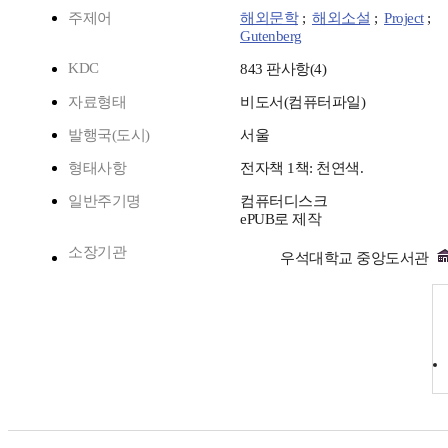
주제어
해외문학
;
해외소설
;
Project
;
Gutenberg
KDC
843 판사항(4)
자료형태
비도서(컴퓨터파일)
발행국(도시)
서울
형태사항
전자책 1책: 천연색.
일반주기명
컴퓨터디스크
ePUB로 제작
소장기관
우석대학교 중앙도서관