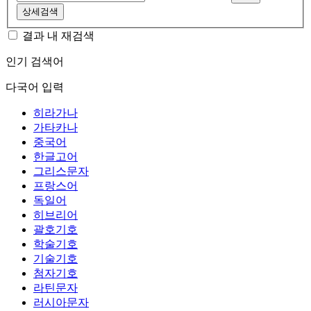
상세검색
결과 내 재검색
인기 검색어
다국어 입력
히라가나
가타카나
중국어
한글고어
그리스문자
프랑스어
독일어
히브리어
괄호기호
학술기호
기술기호
첨자기호
라틴문자
러시아문자