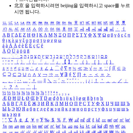
北京 을 입력하시려면
beijing
을 입력하시고 space를 누르
시면 됩니다.
ㅥ
ㅦ
ㅧ
ㅨ
ㅩ
ㅪ
ㅫ
ㅬ
ㅭ
ㅮ
ㅯ
ㅰ
ㅱ
ㅲ
ㅳ
ㅴ
ㅵ
ㅶ
ㅷ
ㅸ
ㅹ
ㅺ
ㅻ
ㅼ
ㅽ
ㅾ
ㅿ
ㆀ
ㆁ
ㆂ
ㆃ
ㆄ
ㆅ
ㆆ
ㆇ
ㆈ
ㆉ
ㆊ
ㆋ
ㆌ
ㆍ
ㆎ
Α
Β
Γ
Δ
Ε
Ζ
Η
Θ
Ι
Κ
Λ
Μ
Ν
Ξ
Ο
Π
Ρ
Σ
Τ
Υ
Φ
Χ
Ψ
Ω
α
β
γ
δ
ε
ζ
η
θ
ι
κ
λ
μ
ν
ξ
ο
π
ρ
σ
τ
υ
φ
χ
ψ
ω
á
à
Á
À
é
è
É
È
ç
Ç
ê
Ä
Ö
Ü
ä
ö
ü
ß
ְ
ֳ
ֲ
ֱ
ָ
ַ
ֵ
ֶ
ִ
ֹ
ּ
ֻ
ׂ
ׁ
ּ
ב
ה
נ
מ
צ
ת
ץ
ש
ד
ג
כ
ע
י
ח
ל
ך
ף
ק
ר
א
ט
ו
ן
ם
פ
‘
’
“
”
〔
〕
〈
〉
「
」
『
』
【
】
＂
（
）
［
］
｛
｝
±
×
÷
≠
≤
≥
∞
∴
♂
♀
∠
⊥
⌒
∂
∇
≡
≒
≪
≫
√
∽
∝
∵
∫
∬
∈
∋
⊆
⊇
⊂
⊃
∪
∩
∧
∨
￢
⇒
⇔
∀
∃
∮
∑
∏
＋
－
＜
＝
＞
、
。
·
‥
…
¨
〃
―
∥
＼
∼
´
～
ˇ
˘
˝
˚
˙
¸
˛
¡
¿
ː
！
＇
，
．
／
：
；
？
＾
＿
｀
｜
½
⅓
⅔
¼
¾
⅛
⅜
⅝
⅞
¹
²
³
⁴
ⁿ
₁
₂
₃
₄
Æ
Ð
Ħ
Ĳ
Ł
Ø
Œ
Þ
Ŧ
Ŋ
æ
đ
ð
ħ
ı
ĳ
ĸ
ŀ
ł
ø
œ
ß
þ
ŧ
ŋ
ŉ
А
Б
В
Г
Д
Е
Ё
Ж
З
И
Й
К
Л
М
Н
О
П
Р
С
Т
У
Ф
Х
Ц
Ч
Ш
Щ
Ъ
Ы
Ь
Э
Ю
Я
а
б
в
г
д
е
ё
ж
з
и
й
к
л
м
н
о
п
р
с
т
у
ф
х
ц
ч
ш
щ
ъ
ы
ь
э
ю
я
′
″
℃
Å
￠
￡
￥
¤
℉
‰
＄
％
Ｆ
￦
㎕
㎖
㎗
ℓ
㎘
㏄
㎣
㎤
㎥
㎦
㎙
㎚
㎛
㎜
㎝
㎞
㎟
㎠
㎡
㎢
㏊
㎍
㎎
㎏
㏏
㎈
㎉
㏈
㎧
㎨
㎰
㎱
㎲
㎳
㎴
㎵
㎶
㎷
㎸
㎹
㎀
㎁
㎂
㎃
㎄
㎺
㎻
㎽
㎾
㎿
㎐
㎑