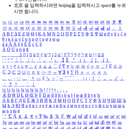
北京 을 입력하시려면
beijing
을 입력하시고 space를 누르
시면 됩니다.
ㅥ
ㅦ
ㅧ
ㅨ
ㅩ
ㅪ
ㅫ
ㅬ
ㅭ
ㅮ
ㅯ
ㅰ
ㅱ
ㅲ
ㅳ
ㅴ
ㅵ
ㅶ
ㅷ
ㅸ
ㅹ
ㅺ
ㅻ
ㅼ
ㅽ
ㅾ
ㅿ
ㆀ
ㆁ
ㆂ
ㆃ
ㆄ
ㆅ
ㆆ
ㆇ
ㆈ
ㆉ
ㆊ
ㆋ
ㆌ
ㆍ
ㆎ
Α
Β
Γ
Δ
Ε
Ζ
Η
Θ
Ι
Κ
Λ
Μ
Ν
Ξ
Ο
Π
Ρ
Σ
Τ
Υ
Φ
Χ
Ψ
Ω
α
β
γ
δ
ε
ζ
η
θ
ι
κ
λ
μ
ν
ξ
ο
π
ρ
σ
τ
υ
φ
χ
ψ
ω
á
à
Á
À
é
è
É
È
ç
Ç
ê
Ä
Ö
Ü
ä
ö
ü
ß
ְ
ֳ
ֲ
ֱ
ָ
ַ
ֵ
ֶ
ִ
ֹ
ּ
ֻ
ׂ
ׁ
ּ
ב
ה
נ
מ
צ
ת
ץ
ש
ד
ג
כ
ע
י
ח
ל
ך
ף
ק
ר
א
ט
ו
ן
ם
פ
‘
’
“
”
〔
〕
〈
〉
「
」
『
』
【
】
＂
（
）
［
］
｛
｝
±
×
÷
≠
≤
≥
∞
∴
♂
♀
∠
⊥
⌒
∂
∇
≡
≒
≪
≫
√
∽
∝
∵
∫
∬
∈
∋
⊆
⊇
⊂
⊃
∪
∩
∧
∨
￢
⇒
⇔
∀
∃
∮
∑
∏
＋
－
＜
＝
＞
、
。
·
‥
…
¨
〃
―
∥
＼
∼
´
～
ˇ
˘
˝
˚
˙
¸
˛
¡
¿
ː
！
＇
，
．
／
：
；
？
＾
＿
｀
｜
½
⅓
⅔
¼
¾
⅛
⅜
⅝
⅞
¹
²
³
⁴
ⁿ
₁
₂
₃
₄
Æ
Ð
Ħ
Ĳ
Ł
Ø
Œ
Þ
Ŧ
Ŋ
æ
đ
ð
ħ
ı
ĳ
ĸ
ŀ
ł
ø
œ
ß
þ
ŧ
ŋ
ŉ
А
Б
В
Г
Д
Е
Ё
Ж
З
И
Й
К
Л
М
Н
О
П
Р
С
Т
У
Ф
Х
Ц
Ч
Ш
Щ
Ъ
Ы
Ь
Э
Ю
Я
а
б
в
г
д
е
ё
ж
з
и
й
к
л
м
н
о
п
р
с
т
у
ф
х
ц
ч
ш
щ
ъ
ы
ь
э
ю
я
′
″
℃
Å
￠
￡
￥
¤
℉
‰
＄
％
Ｆ
￦
㎕
㎖
㎗
ℓ
㎘
㏄
㎣
㎤
㎥
㎦
㎙
㎚
㎛
㎜
㎝
㎞
㎟
㎠
㎡
㎢
㏊
㎍
㎎
㎏
㏏
㎈
㎉
㏈
㎧
㎨
㎰
㎱
㎲
㎳
㎴
㎵
㎶
㎷
㎸
㎹
㎀
㎁
㎂
㎃
㎄
㎺
㎻
㎽
㎾
㎿
㎐
㎑