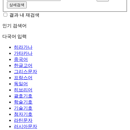
상세검색
결과 내 재검색
인기 검색어
다국어 입력
히라가나
가타카나
중국어
한글고어
그리스문자
프랑스어
독일어
히브리어
괄호기호
학술기호
기술기호
첨자기호
라틴문자
러시아문자