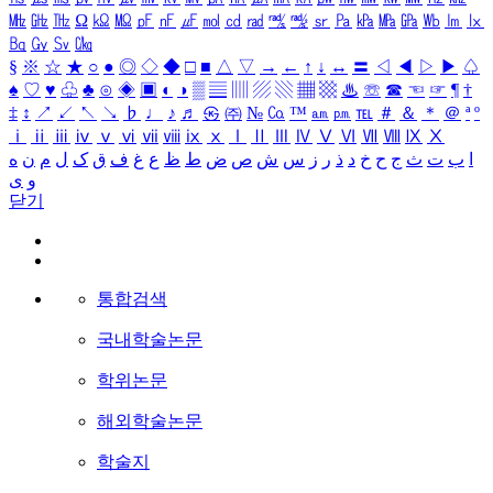
㎒
㎓
㎔
Ω
㏀
㏁
㎊
㎋
㎌
㏖
㏅
㎭
㎮
㎯
㏛
㎩
㎪
㎫
㎬
㏝
㏐
㏓
㏃
㏉
㏜
㏆
§
※
☆
★
○
●
◎
◇
◆
□
■
△
▽
→
←
↑
↓
↔
〓
◁
◀
▷
▶
♤
♠
♡
♥
♧
♣
⊙
◈
▣
◐
◑
▒
▤
▥
▨
▧
▦
▩
♨
☏
☎
☜
☞
¶
†
‡
↕
↗
↙
↖
↘
♭
♩
♪
♬
㉿
㈜
№
㏇
™
㏂
㏘
℡
＃
＆
＊
＠
ª
º
ⅰ
ⅱ
ⅲ
ⅳ
ⅴ
ⅵ
ⅶ
ⅷ
ⅸ
ⅹ
Ⅰ
Ⅱ
Ⅲ
Ⅳ
Ⅴ
Ⅵ
Ⅶ
Ⅷ
Ⅸ
Ⅹ
ا
ب
ت
ث
ج
ح
خ
د
ذ
ر
ز
س
ش
ص
ض
ط
ظ
ع
غ
ف
ق
ک
ل
م
ن
ه
و
ی
닫기
통합검색
국내학술논문
학위논문
해외학술논문
학술지