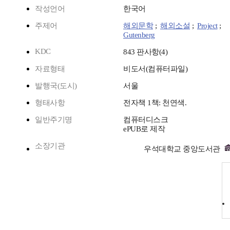
작성언어
한국어
주제어
해외문학
;
해외소설
;
Project
;
Gutenberg
KDC
843 판사항(4)
자료형태
비도서(컴퓨터파일)
발행국(도시)
서울
형태사항
전자책 1책: 천연색.
일반주기명
컴퓨터디스크
ePUB로 제작
소장기관
우석대학교 중앙도서관