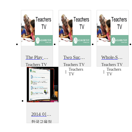
The Play Project
Two Successful Projects
Whole-School Portrait Project
Teachers TV
Teachers TV
Teachers TV
Teachers
Teachers
Teachers
TV
TV
TV
2014 이러닝 국제 콘퍼런스 : What is the Lessons from Education Support Project~
한국교육정
보진흥협회