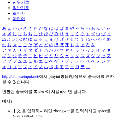
단위기호
일반기호
로마자
아랍어
あ
ぁ
か
が
さ
ざ
た
だ
な
は
ば
ぱ
ま
や
ゃ
ら
わ
ゎ
ん
い
ぃ
き
ぎ
し
じ
ち
ぢ
に
ひ
び
ぴ
み
り
う
ぅ
く
ぐ
す
ず
つ
づ
っ
ぬ
ふ
ぶ
ぷ
む
ゆ
ゅ
る
え
ぇ
け
げ
せ
ぜ
て
で
ね
へ
べ
ぺ
め
れ
お
ぉ
こ
ご
そ
ぞ
と
ど
の
ほ
ぼ
ぽ
も
よ
ょ
ろ
を
ア
ァ
カ
サ
ザ
タ
ダ
ナ
ハ
バ
パ
マ
ヤ
ャ
ラ
ワ
ヮ
ン
イ
ィ
キ
ギ
シ
ジ
チ
ヂ
ニ
ヒ
ビ
ピ
ミ
リ
ウ
ゥ
ク
グ
ス
ズ
ツ
ヅ
ッ
ヌ
フ
ブ
プ
ム
ユ
ュ
ル
エ
ェ
ケ
ゲ
セ
ゼ
テ
デ
ヘ
ベ
ペ
メ
レ
オ
ォ
コ
ゴ
ソ
ゾ
ト
ド
ノ
ホ
ボ
ポ
モ
ヨ
ョ
ロ
ヲ
―
http://chineseinput.net/
에서 pinyin(병음)방식으로 중국어를 변환
할 수 있습니다.
변환된 중국어를 복사하여 사용하시면 됩니다.
예시)
中文 을 입력하시려면
zhongwen
을 입력하시고 space를
누르시면됩니다.