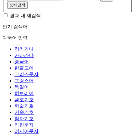
상세검색
결과 내 재검색
인기 검색어
다국어 입력
히라가나
가타카나
중국어
한글고어
그리스문자
프랑스어
독일어
히브리어
괄호기호
학술기호
기술기호
첨자기호
라틴문자
러시아문자