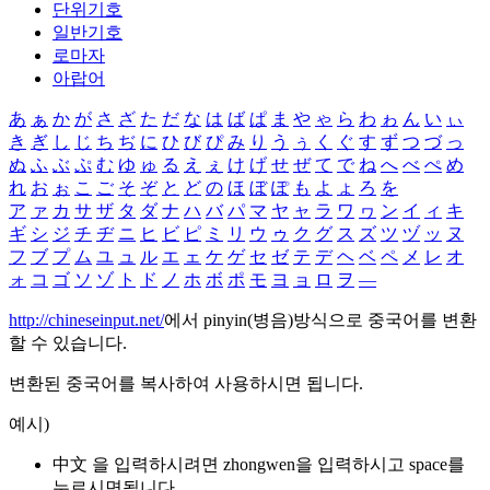
단위기호
일반기호
로마자
아랍어
あ
ぁ
か
が
さ
ざ
た
だ
な
は
ば
ぱ
ま
や
ゃ
ら
わ
ゎ
ん
い
ぃ
き
ぎ
し
じ
ち
ぢ
に
ひ
び
ぴ
み
り
う
ぅ
く
ぐ
す
ず
つ
づ
っ
ぬ
ふ
ぶ
ぷ
む
ゆ
ゅ
る
え
ぇ
け
げ
せ
ぜ
て
で
ね
へ
べ
ぺ
め
れ
お
ぉ
こ
ご
そ
ぞ
と
ど
の
ほ
ぼ
ぽ
も
よ
ょ
ろ
を
ア
ァ
カ
サ
ザ
タ
ダ
ナ
ハ
バ
パ
マ
ヤ
ャ
ラ
ワ
ヮ
ン
イ
ィ
キ
ギ
シ
ジ
チ
ヂ
ニ
ヒ
ビ
ピ
ミ
リ
ウ
ゥ
ク
グ
ス
ズ
ツ
ヅ
ッ
ヌ
フ
ブ
プ
ム
ユ
ュ
ル
エ
ェ
ケ
ゲ
セ
ゼ
テ
デ
ヘ
ベ
ペ
メ
レ
オ
ォ
コ
ゴ
ソ
ゾ
ト
ド
ノ
ホ
ボ
ポ
モ
ヨ
ョ
ロ
ヲ
―
http://chineseinput.net/
에서 pinyin(병음)방식으로 중국어를 변환
할 수 있습니다.
변환된 중국어를 복사하여 사용하시면 됩니다.
예시)
中文 을 입력하시려면
zhongwen
을 입력하시고 space를
누르시면됩니다.