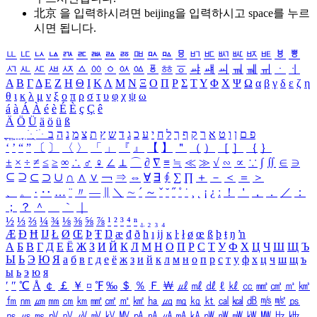
北京 을 입력하시려면
beijing
을 입력하시고 space를 누르
시면 됩니다.
ㅥ
ㅦ
ㅧ
ㅨ
ㅩ
ㅪ
ㅫ
ㅬ
ㅭ
ㅮ
ㅯ
ㅰ
ㅱ
ㅲ
ㅳ
ㅴ
ㅵ
ㅶ
ㅷ
ㅸ
ㅹ
ㅺ
ㅻ
ㅼ
ㅽ
ㅾ
ㅿ
ㆀ
ㆁ
ㆂ
ㆃ
ㆄ
ㆅ
ㆆ
ㆇ
ㆈ
ㆉ
ㆊ
ㆋ
ㆌ
ㆍ
ㆎ
Α
Β
Γ
Δ
Ε
Ζ
Η
Θ
Ι
Κ
Λ
Μ
Ν
Ξ
Ο
Π
Ρ
Σ
Τ
Υ
Φ
Χ
Ψ
Ω
α
β
γ
δ
ε
ζ
η
θ
ι
κ
λ
μ
ν
ξ
ο
π
ρ
σ
τ
υ
φ
χ
ψ
ω
á
à
Á
À
é
è
É
È
ç
Ç
ê
Ä
Ö
Ü
ä
ö
ü
ß
ְ
ֳ
ֲ
ֱ
ָ
ַ
ֵ
ֶ
ִ
ֹ
ּ
ֻ
ׂ
ׁ
ּ
ב
ה
נ
מ
צ
ת
ץ
ש
ד
ג
כ
ע
י
ח
ל
ך
ף
ק
ר
א
ט
ו
ן
ם
פ
‘
’
“
”
〔
〕
〈
〉
「
」
『
』
【
】
＂
（
）
［
］
｛
｝
±
×
÷
≠
≤
≥
∞
∴
♂
♀
∠
⊥
⌒
∂
∇
≡
≒
≪
≫
√
∽
∝
∵
∫
∬
∈
∋
⊆
⊇
⊂
⊃
∪
∩
∧
∨
￢
⇒
⇔
∀
∃
∮
∑
∏
＋
－
＜
＝
＞
、
。
·
‥
…
¨
〃
―
∥
＼
∼
´
～
ˇ
˘
˝
˚
˙
¸
˛
¡
¿
ː
！
＇
，
．
／
：
；
？
＾
＿
｀
｜
½
⅓
⅔
¼
¾
⅛
⅜
⅝
⅞
¹
²
³
⁴
ⁿ
₁
₂
₃
₄
Æ
Ð
Ħ
Ĳ
Ł
Ø
Œ
Þ
Ŧ
Ŋ
æ
đ
ð
ħ
ı
ĳ
ĸ
ŀ
ł
ø
œ
ß
þ
ŧ
ŋ
ŉ
А
Б
В
Г
Д
Е
Ё
Ж
З
И
Й
К
Л
М
Н
О
П
Р
С
Т
У
Ф
Х
Ц
Ч
Ш
Щ
Ъ
Ы
Ь
Э
Ю
Я
а
б
в
г
д
е
ё
ж
з
и
й
к
л
м
н
о
п
р
с
т
у
ф
х
ц
ч
ш
щ
ъ
ы
ь
э
ю
я
′
″
℃
Å
￠
￡
￥
¤
℉
‰
＄
％
Ｆ
￦
㎕
㎖
㎗
ℓ
㎘
㏄
㎣
㎤
㎥
㎦
㎙
㎚
㎛
㎜
㎝
㎞
㎟
㎠
㎡
㎢
㏊
㎍
㎎
㎏
㏏
㎈
㎉
㏈
㎧
㎨
㎰
㎱
㎲
㎳
㎴
㎵
㎶
㎷
㎸
㎹
㎀
㎁
㎂
㎃
㎄
㎺
㎻
㎽
㎾
㎿
㎐
㎑