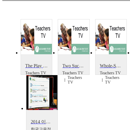
The Play Project
Two Successful Projects
Whole-School Portrait Project
Teachers TV
Teachers TV
Teachers TV
Teachers
Teachers
Teachers
TV
TV
TV
2014 이러닝 국제 콘퍼런스 : What is the Lessons from Education Support Project~
한국교육정