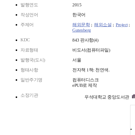
발행연도
2015
작성언어
한국어
주제어
해외문학
;
해외소설
;
Project
;
Gutenberg
KDC
843 판사항(4)
자료형태
비도서(컴퓨터파일)
발행국(도시)
서울
형태사항
전자책 1책: 천연색.
일반주기명
컴퓨터디스크
ePUB로 제작
소장기관
우석대학교 중앙도서관