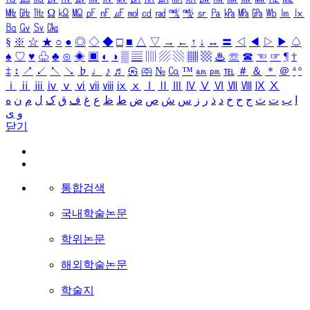
㎒
㎓
㎔
Ω
㏀
㏁
㎊
㎋
㎌
㏖
㏅
㎭
㎮
㎯
㏛
㎩
㎪
㎫
㎬
㏝
㏐
㏓
㏃
㏉
㏜
㏆
§
※
☆
★
○
●
◎
◇
◆
□
■
△
▽
→
←
↑
↓
↔
〓
◁
◀
▷
▶
♤
♠
♡
♥
♧
♣
⊙
◈
▣
◐
◑
▒
▤
▥
▨
▧
▦
▩
♨
☏
☎
☜
☞
¶
†
‡
↕
↗
↙
↖
↘
♭
♩
♪
♬
㉿
㈜
№
㏇
™
㏂
㏘
℡
＃
＆
＊
＠
ª
º
ⅰ
ⅱ
ⅲ
ⅳ
ⅴ
ⅵ
ⅶ
ⅷ
ⅸ
ⅹ
Ⅰ
Ⅱ
Ⅲ
Ⅳ
Ⅴ
Ⅵ
Ⅶ
Ⅷ
Ⅸ
Ⅹ
ا
ب
ت
ث
ج
ح
خ
د
ذ
ر
ز
س
ش
ص
ض
ط
ظ
ع
غ
ف
ق
ک
ل
م
ن
ه
و
ی
닫기
통합검색
국내학술논문
학위논문
해외학술논문
학술지