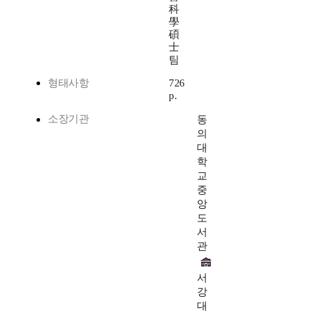
科
學
碩
士
팀
형태사항
726
p.
소장기관
동
의
대
학
교
중
앙
도
서
관
서
강
대