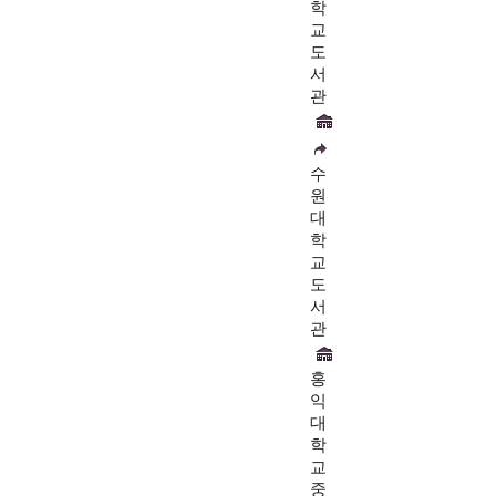
학
교
도
서
관
수
원
대
학
교
도
서
관
홍
익
대
학
교
중