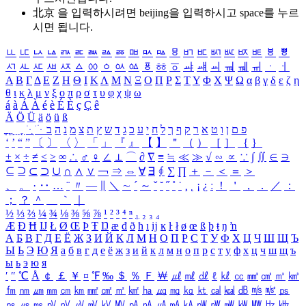
北京 을 입력하시려면
beijing
을 입력하시고 space를 누르
시면 됩니다.
ㅥ
ㅦ
ㅧ
ㅨ
ㅩ
ㅪ
ㅫ
ㅬ
ㅭ
ㅮ
ㅯ
ㅰ
ㅱ
ㅲ
ㅳ
ㅴ
ㅵ
ㅶ
ㅷ
ㅸ
ㅹ
ㅺ
ㅻ
ㅼ
ㅽ
ㅾ
ㅿ
ㆀ
ㆁ
ㆂ
ㆃ
ㆄ
ㆅ
ㆆ
ㆇ
ㆈ
ㆉ
ㆊ
ㆋ
ㆌ
ㆍ
ㆎ
Α
Β
Γ
Δ
Ε
Ζ
Η
Θ
Ι
Κ
Λ
Μ
Ν
Ξ
Ο
Π
Ρ
Σ
Τ
Υ
Φ
Χ
Ψ
Ω
α
β
γ
δ
ε
ζ
η
θ
ι
κ
λ
μ
ν
ξ
ο
π
ρ
σ
τ
υ
φ
χ
ψ
ω
á
à
Á
À
é
è
É
È
ç
Ç
ê
Ä
Ö
Ü
ä
ö
ü
ß
ְ
ֳ
ֲ
ֱ
ָ
ַ
ֵ
ֶ
ִ
ֹ
ּ
ֻ
ׂ
ׁ
ּ
ב
ה
נ
מ
צ
ת
ץ
ש
ד
ג
כ
ע
י
ח
ל
ך
ף
ק
ר
א
ט
ו
ן
ם
פ
‘
’
“
”
〔
〕
〈
〉
「
」
『
』
【
】
＂
（
）
［
］
｛
｝
±
×
÷
≠
≤
≥
∞
∴
♂
♀
∠
⊥
⌒
∂
∇
≡
≒
≪
≫
√
∽
∝
∵
∫
∬
∈
∋
⊆
⊇
⊂
⊃
∪
∩
∧
∨
￢
⇒
⇔
∀
∃
∮
∑
∏
＋
－
＜
＝
＞
、
。
·
‥
…
¨
〃
―
∥
＼
∼
´
～
ˇ
˘
˝
˚
˙
¸
˛
¡
¿
ː
！
＇
，
．
／
：
；
？
＾
＿
｀
｜
½
⅓
⅔
¼
¾
⅛
⅜
⅝
⅞
¹
²
³
⁴
ⁿ
₁
₂
₃
₄
Æ
Ð
Ħ
Ĳ
Ł
Ø
Œ
Þ
Ŧ
Ŋ
æ
đ
ð
ħ
ı
ĳ
ĸ
ŀ
ł
ø
œ
ß
þ
ŧ
ŋ
ŉ
А
Б
В
Г
Д
Е
Ё
Ж
З
И
Й
К
Л
М
Н
О
П
Р
С
Т
У
Ф
Х
Ц
Ч
Ш
Щ
Ъ
Ы
Ь
Э
Ю
Я
а
б
в
г
д
е
ё
ж
з
и
й
к
л
м
н
о
п
р
с
т
у
ф
х
ц
ч
ш
щ
ъ
ы
ь
э
ю
я
′
″
℃
Å
￠
￡
￥
¤
℉
‰
＄
％
Ｆ
￦
㎕
㎖
㎗
ℓ
㎘
㏄
㎣
㎤
㎥
㎦
㎙
㎚
㎛
㎜
㎝
㎞
㎟
㎠
㎡
㎢
㏊
㎍
㎎
㎏
㏏
㎈
㎉
㏈
㎧
㎨
㎰
㎱
㎲
㎳
㎴
㎵
㎶
㎷
㎸
㎹
㎀
㎁
㎂
㎃
㎄
㎺
㎻
㎽
㎾
㎿
㎐
㎑