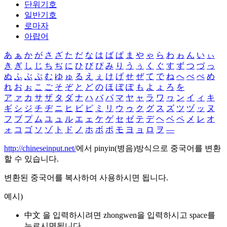
단위기호
일반기호
로마자
아랍어
あ
ぁ
か
が
さ
ざ
た
だ
な
は
ば
ぱ
ま
や
ゃ
ら
わ
ゎ
ん
い
ぃ
き
ぎ
し
じ
ち
ぢ
に
ひ
び
ぴ
み
り
う
ぅ
く
ぐ
す
ず
つ
づ
っ
ぬ
ふ
ぶ
ぷ
む
ゆ
ゅ
る
え
ぇ
け
げ
せ
ぜ
て
で
ね
へ
べ
ぺ
め
れ
お
ぉ
こ
ご
そ
ぞ
と
ど
の
ほ
ぼ
ぽ
も
よ
ょ
ろ
を
ア
ァ
カ
サ
ザ
タ
ダ
ナ
ハ
バ
パ
マ
ヤ
ャ
ラ
ワ
ヮ
ン
イ
ィ
キ
ギ
シ
ジ
チ
ヂ
ニ
ヒ
ビ
ピ
ミ
リ
ウ
ゥ
ク
グ
ス
ズ
ツ
ヅ
ッ
ヌ
フ
ブ
プ
ム
ユ
ュ
ル
エ
ェ
ケ
ゲ
セ
ゼ
テ
デ
ヘ
ベ
ペ
メ
レ
オ
ォ
コ
ゴ
ソ
ゾ
ト
ド
ノ
ホ
ボ
ポ
モ
ヨ
ョ
ロ
ヲ
―
http://chineseinput.net/
에서 pinyin(병음)방식으로 중국어를 변환
할 수 있습니다.
변환된 중국어를 복사하여 사용하시면 됩니다.
예시)
中文 을 입력하시려면
zhongwen
을 입력하시고 space를
누르시면됩니다.