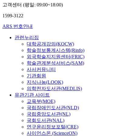
고객센터 (평일: 09:00~18:00)
1599-3122
ARS 번호안내
관련누리집
대학공개강의(KOCW)
학술정보통계시스템(Rinfo)
외국학술지지원센터(FRIC)
학술관계분석서비스(SAM)
사서커뮤니티
기관회원
지식나눔(LOOK)
의학전자도서관(MEDLIS)
유관기관 사이트
교육부(MOE)
국립장애인도서관(NLD)
국립중앙도서관(NL)
국회도서관(NAL)
연구윤리정보포털(CRE)
사이언스온 (ScienceON)