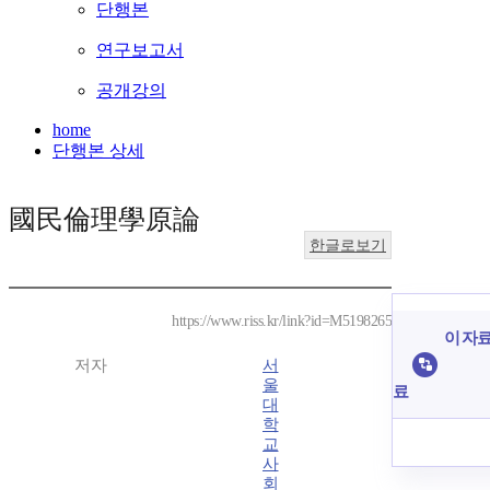
단행본
연구보고서
공개강의
home
단행본 상세
國民倫理學原論
한글로보기
https://www.riss.kr/link?id=M5198265
이 자료
저자
서
울
료
대
학
교
사
회