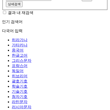
상세검색
결과 내 재검색
인기 검색어
다국어 입력
히라가나
가타카나
중국어
한글고어
그리스문자
프랑스어
독일어
히브리어
괄호기호
학술기호
기술기호
첨자기호
라틴문자
러시아문자