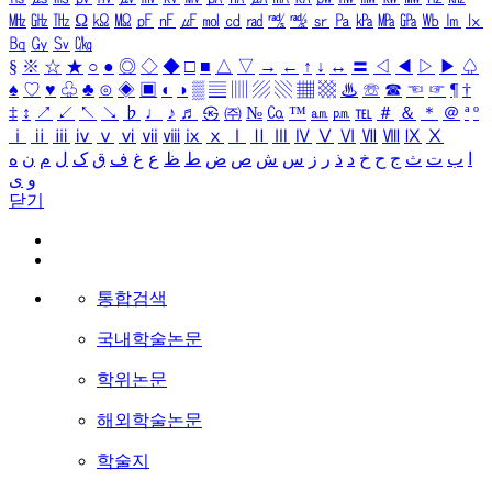
㎒
㎓
㎔
Ω
㏀
㏁
㎊
㎋
㎌
㏖
㏅
㎭
㎮
㎯
㏛
㎩
㎪
㎫
㎬
㏝
㏐
㏓
㏃
㏉
㏜
㏆
§
※
☆
★
○
●
◎
◇
◆
□
■
△
▽
→
←
↑
↓
↔
〓
◁
◀
▷
▶
♤
♠
♡
♥
♧
♣
⊙
◈
▣
◐
◑
▒
▤
▥
▨
▧
▦
▩
♨
☏
☎
☜
☞
¶
†
‡
↕
↗
↙
↖
↘
♭
♩
♪
♬
㉿
㈜
№
㏇
™
㏂
㏘
℡
＃
＆
＊
＠
ª
º
ⅰ
ⅱ
ⅲ
ⅳ
ⅴ
ⅵ
ⅶ
ⅷ
ⅸ
ⅹ
Ⅰ
Ⅱ
Ⅲ
Ⅳ
Ⅴ
Ⅵ
Ⅶ
Ⅷ
Ⅸ
Ⅹ
ا
ب
ت
ث
ج
ح
خ
د
ذ
ر
ز
س
ش
ص
ض
ط
ظ
ع
غ
ف
ق
ک
ل
م
ن
ه
و
ی
닫기
통합검색
국내학술논문
학위논문
해외학술논문
학술지