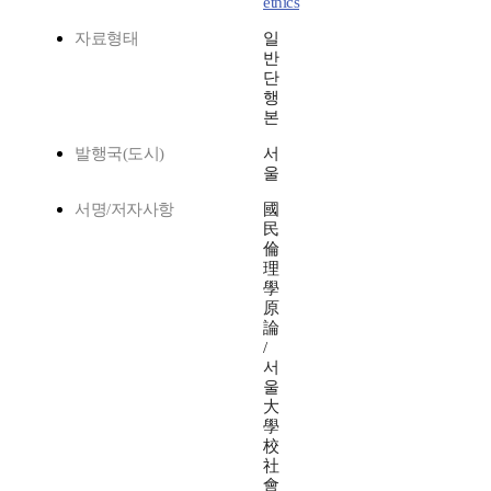
ethics
자료형태
일
반
단
행
본
발행국(도시)
서
울
서명/저자사항
國
民
倫
理
學
原
論
/
서
울
大
學
校
社
會