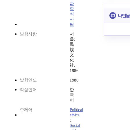
과
학
석
나만을
사
팀
발행사항
서
울:
民
族
文
化
社,
1986
발행연도
1986
작성언어
한
국
어
주제어
Political
ethics
;
Social