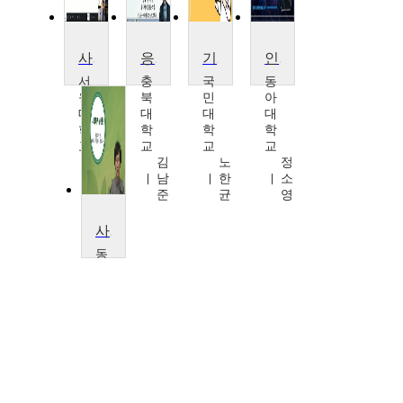
사회복지실천론
응용윤리학
기업윤리
인공지능의활용과 AI리터러시
서
충
국
동
원
북
민
아
대
대
대
대
학
학
학
학
교
교
교
교
오
김
노
정
봉
남
한
소
욱
준
균
영
사회복지실천론
동
명
대
학
교
김
남
숙