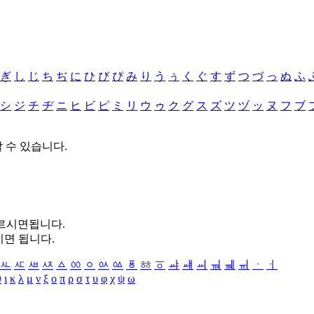
ぎ
し
じ
ち
ぢ
に
ひ
び
ぴ
み
り
う
ぅ
く
ぐ
す
ず
つ
づ
っ
ぬ
ふ
シ
ジ
チ
ヂ
ニ
ヒ
ビ
ピ
ミ
リ
ウ
ゥ
ク
グ
ス
ズ
ツ
ヅ
ッ
ヌ
フ
ブ
할 수 있습니다.
누르시면됩니다.
시면 됩니다.
ㅻ
ㅼ
ㅽ
ㅾ
ㅿ
ㆀ
ㆁ
ㆂ
ㆃ
ㆄ
ㆅ
ㆆ
ㆇ
ㆈ
ㆉ
ㆊ
ㆋ
ㆌ
ㆍ
ㆎ
θ
ι
κ
λ
μ
ν
ξ
ο
π
ρ
σ
τ
υ
φ
χ
ψ
ω