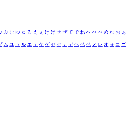
ぶ
ぷ
む
ゆ
ゅ
る
え
ぇ
け
げ
せ
ぜ
て
で
ね
へ
べ
ぺ
め
れ
お
ぉ
プ
ム
ユ
ュ
ル
エ
ェ
ケ
ゲ
セ
ゼ
テ
デ
ヘ
ベ
ペ
メ
レ
オ
ォ
コ
ゴ