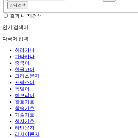
상세검색
결과 내 재검색
인기 검색어
다국어 입력
히라가나
가타카나
중국어
한글고어
그리스문자
프랑스어
독일어
히브리어
괄호기호
학술기호
기술기호
첨자기호
라틴문자
러시아문자