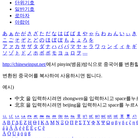
단위기호
일반기호
로마자
아랍어
あ
ぁ
か
が
さ
ざ
た
だ
な
は
ば
ぱ
ま
や
ゃ
ら
わ
ゎ
ん
い
ぃ
き
こ
ご
そ
ぞ
と
ど
の
ほ
ぼ
ぽ
も
よ
ょ
ろ
を
ア
ァ
カ
サ
ザ
タ
ダ
ナ
ハ
バ
パ
マ
ヤ
ャ
ラ
ワ
ヮ
ン
イ
ィ
キ
ギ
ソ
ゾ
ト
ド
ノ
ホ
ボ
ポ
モ
ヨ
ョ
ロ
ヲ
―
http://chineseinput.net/
에서 pinyin(병음)방식으로 중국어를 변환
변환된 중국어를 복사하여 사용하시면 됩니다.
예시)
中文 을 입력하시려면
zhongwen
을 입력하시고 space를
北京 을 입력하시려면
beijing
을 입력하시고 space를 누르
ㅥ
ㅦ
ㅧ
ㅨ
ㅩ
ㅪ
ㅫ
ㅬ
ㅭ
ㅮ
ㅯ
ㅰ
ㅱ
ㅲ
ㅳ
ㅴ
ㅵ
ㅶ
ㅷ
ㅸ
ㅹ
ㅺ
Α
Β
Γ
Δ
Ε
Ζ
Η
Θ
Ι
Κ
Λ
Μ
Ν
Ξ
Ο
Π
Ρ
Σ
Τ
Υ
Φ
Χ
Ψ
Ω
α
β
γ
δ
ε
ζ
η
á
à
Á
À
é
è
É
È
ç
Ç
ê
Ä
Ö
Ü
ä
ö
ü
ß