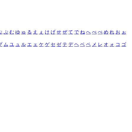
ぶ
ぷ
む
ゆ
ゅ
る
え
ぇ
け
げ
せ
ぜ
て
で
ね
へ
べ
ぺ
め
れ
お
ぉ
プ
ム
ユ
ュ
ル
エ
ェ
ケ
ゲ
セ
ゼ
テ
デ
ヘ
ベ
ペ
メ
レ
オ
ォ
コ
ゴ