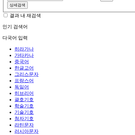
상세검색
결과 내 재검색
인기 검색어
다국어 입력
히라가나
가타카나
중국어
한글고어
그리스문자
프랑스어
독일어
히브리어
괄호기호
학술기호
기술기호
첨자기호
라틴문자
러시아문자