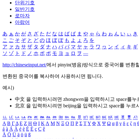
단위기호
일반기호
로마자
아랍어
あ
ぁ
か
が
さ
ざ
た
だ
な
は
ば
ぱ
ま
や
ゃ
ら
わ
ゎ
ん
い
ぃ
き
こ
ご
そ
ぞ
と
ど
の
ほ
ぼ
ぽ
も
よ
ょ
ろ
を
ア
ァ
カ
サ
ザ
タ
ダ
ナ
ハ
バ
パ
マ
ヤ
ャ
ラ
ワ
ヮ
ン
イ
ィ
キ
ギ
ソ
ゾ
ト
ド
ノ
ホ
ボ
ポ
モ
ヨ
ョ
ロ
ヲ
―
http://chineseinput.net/
에서 pinyin(병음)방식으로 중국어를 변환
변환된 중국어를 복사하여 사용하시면 됩니다.
예시)
中文 을 입력하시려면
zhongwen
을 입력하시고 space를
北京 을 입력하시려면
beijing
을 입력하시고 space를 누르
ㅥ
ㅦ
ㅧ
ㅨ
ㅩ
ㅪ
ㅫ
ㅬ
ㅭ
ㅮ
ㅯ
ㅰ
ㅱ
ㅲ
ㅳ
ㅴ
ㅵ
ㅶ
ㅷ
ㅸ
ㅹ
ㅺ
Α
Β
Γ
Δ
Ε
Ζ
Η
Θ
Ι
Κ
Λ
Μ
Ν
Ξ
Ο
Π
Ρ
Σ
Τ
Υ
Φ
Χ
Ψ
Ω
α
β
γ
δ
ε
ζ
η
á
à
Á
À
é
è
É
È
ç
Ç
ê
Ä
Ö
Ü
ä
ö
ü
ß