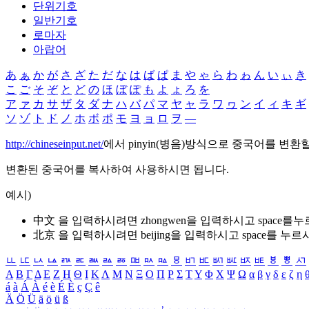
단위기호
일반기호
로마자
아랍어
あ
ぁ
か
が
さ
ざ
た
だ
な
は
ば
ぱ
ま
や
ゃ
ら
わ
ゎ
ん
い
ぃ
き
こ
ご
そ
ぞ
と
ど
の
ほ
ぼ
ぽ
も
よ
ょ
ろ
を
ア
ァ
カ
サ
ザ
タ
ダ
ナ
ハ
バ
パ
マ
ヤ
ャ
ラ
ワ
ヮ
ン
イ
ィ
キ
ギ
ソ
ゾ
ト
ド
ノ
ホ
ボ
ポ
モ
ヨ
ョ
ロ
ヲ
―
http://chineseinput.net/
에서 pinyin(병음)방식으로 중국어를 변환
변환된 중국어를 복사하여 사용하시면 됩니다.
예시)
中文 을 입력하시려면
zhongwen
을 입력하시고 space를
北京 을 입력하시려면
beijing
을 입력하시고 space를 누르
ㅥ
ㅦ
ㅧ
ㅨ
ㅩ
ㅪ
ㅫ
ㅬ
ㅭ
ㅮ
ㅯ
ㅰ
ㅱ
ㅲ
ㅳ
ㅴ
ㅵ
ㅶ
ㅷ
ㅸ
ㅹ
ㅺ
Α
Β
Γ
Δ
Ε
Ζ
Η
Θ
Ι
Κ
Λ
Μ
Ν
Ξ
Ο
Π
Ρ
Σ
Τ
Υ
Φ
Χ
Ψ
Ω
α
β
γ
δ
ε
ζ
η
á
à
Á
À
é
è
É
È
ç
Ç
ê
Ä
Ö
Ü
ä
ö
ü
ß