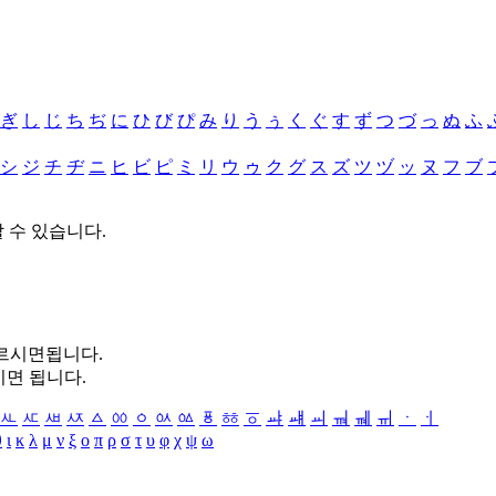
ぎ
し
じ
ち
ぢ
に
ひ
び
ぴ
み
り
う
ぅ
く
ぐ
す
ず
つ
づ
っ
ぬ
ふ
シ
ジ
チ
ヂ
ニ
ヒ
ビ
ピ
ミ
リ
ウ
ゥ
ク
グ
ス
ズ
ツ
ヅ
ッ
ヌ
フ
ブ
할 수 있습니다.
누르시면됩니다.
시면 됩니다.
ㅻ
ㅼ
ㅽ
ㅾ
ㅿ
ㆀ
ㆁ
ㆂ
ㆃ
ㆄ
ㆅ
ㆆ
ㆇ
ㆈ
ㆉ
ㆊ
ㆋ
ㆌ
ㆍ
ㆎ
θ
ι
κ
λ
μ
ν
ξ
ο
π
ρ
σ
τ
υ
φ
χ
ψ
ω