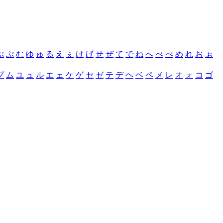
ぶ
ぷ
む
ゆ
ゅ
る
え
ぇ
け
げ
せ
ぜ
て
で
ね
へ
べ
ぺ
め
れ
お
ぉ
プ
ム
ユ
ュ
ル
エ
ェ
ケ
ゲ
セ
ゼ
テ
デ
ヘ
ベ
ペ
メ
レ
オ
ォ
コ
ゴ