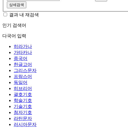
상세검색
결과 내 재검색
인기 검색어
다국어 입력
히라가나
가타카나
중국어
한글고어
그리스문자
프랑스어
독일어
히브리어
괄호기호
학술기호
기술기호
첨자기호
라틴문자
러시아문자