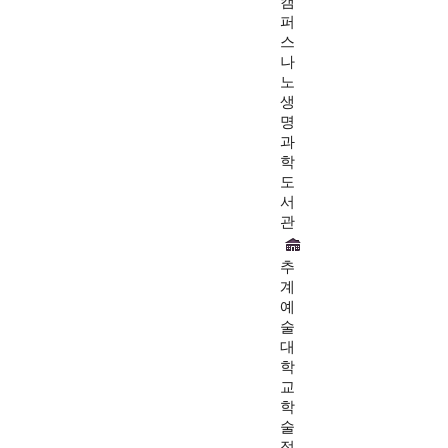
캠
퍼
스
나
노
생
명
과
학
도
서
관
추
계
예
술
대
학
교
학
술
정