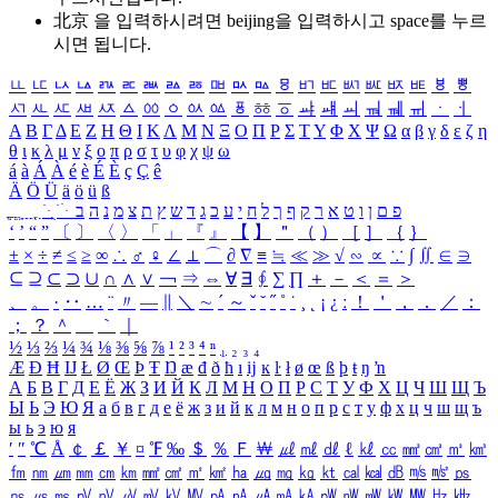
北京 을 입력하시려면
beijing
을 입력하시고 space를 누르
시면 됩니다.
ㅥ
ㅦ
ㅧ
ㅨ
ㅩ
ㅪ
ㅫ
ㅬ
ㅭ
ㅮ
ㅯ
ㅰ
ㅱ
ㅲ
ㅳ
ㅴ
ㅵ
ㅶ
ㅷ
ㅸ
ㅹ
ㅺ
ㅻ
ㅼ
ㅽ
ㅾ
ㅿ
ㆀ
ㆁ
ㆂ
ㆃ
ㆄ
ㆅ
ㆆ
ㆇ
ㆈ
ㆉ
ㆊ
ㆋ
ㆌ
ㆍ
ㆎ
Α
Β
Γ
Δ
Ε
Ζ
Η
Θ
Ι
Κ
Λ
Μ
Ν
Ξ
Ο
Π
Ρ
Σ
Τ
Υ
Φ
Χ
Ψ
Ω
α
β
γ
δ
ε
ζ
η
θ
ι
κ
λ
μ
ν
ξ
ο
π
ρ
σ
τ
υ
φ
χ
ψ
ω
á
à
Á
À
é
è
É
È
ç
Ç
ê
Ä
Ö
Ü
ä
ö
ü
ß
ְ
ֳ
ֲ
ֱ
ָ
ַ
ֵ
ֶ
ִ
ֹ
ּ
ֻ
ׂ
ׁ
ּ
ב
ה
נ
מ
צ
ת
ץ
ש
ד
ג
כ
ע
י
ח
ל
ך
ף
ק
ר
א
ט
ו
ן
ם
פ
‘
’
“
”
〔
〕
〈
〉
「
」
『
』
【
】
＂
（
）
［
］
｛
｝
±
×
÷
≠
≤
≥
∞
∴
♂
♀
∠
⊥
⌒
∂
∇
≡
≒
≪
≫
√
∽
∝
∵
∫
∬
∈
∋
⊆
⊇
⊂
⊃
∪
∩
∧
∨
￢
⇒
⇔
∀
∃
∮
∑
∏
＋
－
＜
＝
＞
、
。
·
‥
…
¨
〃
―
∥
＼
∼
´
～
ˇ
˘
˝
˚
˙
¸
˛
¡
¿
ː
！
＇
，
．
／
：
；
？
＾
＿
｀
｜
½
⅓
⅔
¼
¾
⅛
⅜
⅝
⅞
¹
²
³
⁴
ⁿ
₁
₂
₃
₄
Æ
Ð
Ħ
Ĳ
Ł
Ø
Œ
Þ
Ŧ
Ŋ
æ
đ
ð
ħ
ı
ĳ
ĸ
ŀ
ł
ø
œ
ß
þ
ŧ
ŋ
ŉ
А
Б
В
Г
Д
Е
Ё
Ж
З
И
Й
К
Л
М
Н
О
П
Р
С
Т
У
Ф
Х
Ц
Ч
Ш
Щ
Ъ
Ы
Ь
Э
Ю
Я
а
б
в
г
д
е
ё
ж
з
и
й
к
л
м
н
о
п
р
с
т
у
ф
х
ц
ч
ш
щ
ъ
ы
ь
э
ю
я
′
″
℃
Å
￠
￡
￥
¤
℉
‰
＄
％
Ｆ
￦
㎕
㎖
㎗
ℓ
㎘
㏄
㎣
㎤
㎥
㎦
㎙
㎚
㎛
㎜
㎝
㎞
㎟
㎠
㎡
㎢
㏊
㎍
㎎
㎏
㏏
㎈
㎉
㏈
㎧
㎨
㎰
㎱
㎲
㎳
㎴
㎵
㎶
㎷
㎸
㎹
㎀
㎁
㎂
㎃
㎄
㎺
㎻
㎽
㎾
㎿
㎐
㎑