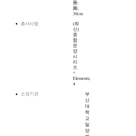
冊:
圖;
30cm
총서사항
(최
신)
종
합
문
양
시
리
즈
=
Elements;
4
소장기관
부
산
대
학
교
밀
양