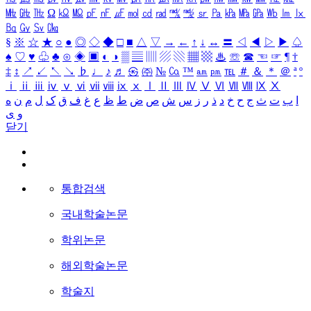
㎒
㎓
㎔
Ω
㏀
㏁
㎊
㎋
㎌
㏖
㏅
㎭
㎮
㎯
㏛
㎩
㎪
㎫
㎬
㏝
㏐
㏓
㏃
㏉
㏜
㏆
§
※
☆
★
○
●
◎
◇
◆
□
■
△
▽
→
←
↑
↓
↔
〓
◁
◀
▷
▶
♤
♠
♡
♥
♧
♣
⊙
◈
▣
◐
◑
▒
▤
▥
▨
▧
▦
▩
♨
☏
☎
☜
☞
¶
†
‡
↕
↗
↙
↖
↘
♭
♩
♪
♬
㉿
㈜
№
㏇
™
㏂
㏘
℡
＃
＆
＊
＠
ª
º
ⅰ
ⅱ
ⅲ
ⅳ
ⅴ
ⅵ
ⅶ
ⅷ
ⅸ
ⅹ
Ⅰ
Ⅱ
Ⅲ
Ⅳ
Ⅴ
Ⅵ
Ⅶ
Ⅷ
Ⅸ
Ⅹ
ا
ب
ت
ث
ج
ح
خ
د
ذ
ر
ز
س
ش
ص
ض
ط
ظ
ع
غ
ف
ق
ک
ل
م
ن
ه
و
ی
닫기
통합검색
국내학술논문
학위논문
해외학술논문
학술지