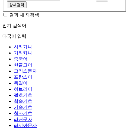
상세검색
결과 내 재검색
인기 검색어
다국어 입력
히라가나
가타카나
중국어
한글고어
그리스문자
프랑스어
독일어
히브리어
괄호기호
학술기호
기술기호
첨자기호
라틴문자
러시아문자