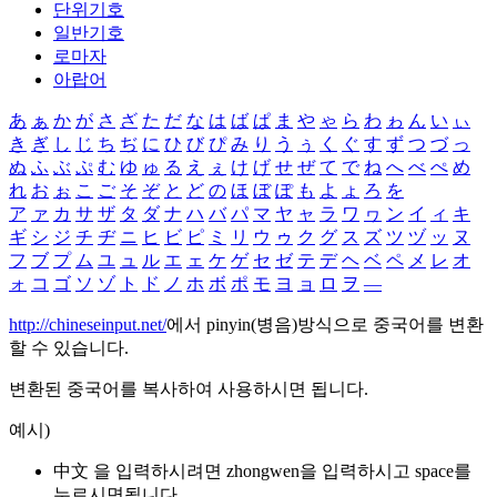
단위기호
일반기호
로마자
아랍어
あ
ぁ
か
が
さ
ざ
た
だ
な
は
ば
ぱ
ま
や
ゃ
ら
わ
ゎ
ん
い
ぃ
き
ぎ
し
じ
ち
ぢ
に
ひ
び
ぴ
み
り
う
ぅ
く
ぐ
す
ず
つ
づ
っ
ぬ
ふ
ぶ
ぷ
む
ゆ
ゅ
る
え
ぇ
け
げ
せ
ぜ
て
で
ね
へ
べ
ぺ
め
れ
お
ぉ
こ
ご
そ
ぞ
と
ど
の
ほ
ぼ
ぽ
も
よ
ょ
ろ
を
ア
ァ
カ
サ
ザ
タ
ダ
ナ
ハ
バ
パ
マ
ヤ
ャ
ラ
ワ
ヮ
ン
イ
ィ
キ
ギ
シ
ジ
チ
ヂ
ニ
ヒ
ビ
ピ
ミ
リ
ウ
ゥ
ク
グ
ス
ズ
ツ
ヅ
ッ
ヌ
フ
ブ
プ
ム
ユ
ュ
ル
エ
ェ
ケ
ゲ
セ
ゼ
テ
デ
ヘ
ベ
ペ
メ
レ
オ
ォ
コ
ゴ
ソ
ゾ
ト
ド
ノ
ホ
ボ
ポ
モ
ヨ
ョ
ロ
ヲ
―
http://chineseinput.net/
에서 pinyin(병음)방식으로 중국어를 변환
할 수 있습니다.
변환된 중국어를 복사하여 사용하시면 됩니다.
예시)
中文 을 입력하시려면
zhongwen
을 입력하시고 space를
누르시면됩니다.