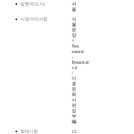
발행국(도시)
서
울
서명/저자사항
식
물
문
양
=
Neo
natural
-
Botanical/
v.4
/
이
종
문
화
사
편
집
부
編.
형태사항
12