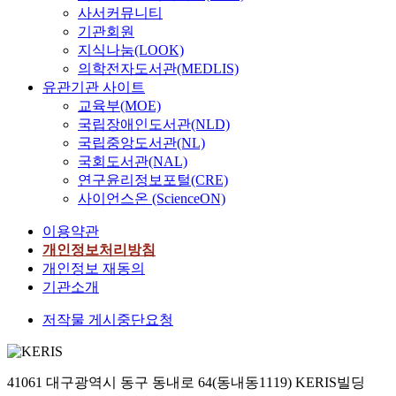
사서커뮤니티
기관회원
지식나눔(LOOK)
의학전자도서관(MEDLIS)
유관기관 사이트
교육부(MOE)
국립장애인도서관(NLD)
국립중앙도서관(NL)
국회도서관(NAL)
연구윤리정보포털(CRE)
사이언스온 (ScienceON)
이용약관
개인정보처리방침
개인정보 재동의
기관소개
저작물 게시중단요청
41061 대구광역시 동구 동내로 64(동내동1119) KERIS빌딩