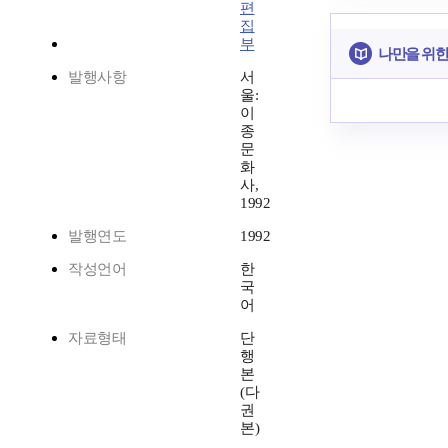
편
집
부
나만을 위한
발행사항
서
울:
이
종
문
화
사,
1992
발행연도
1992
작성언어
한
국
어
자료형태
단
행
본
(다
권
본)