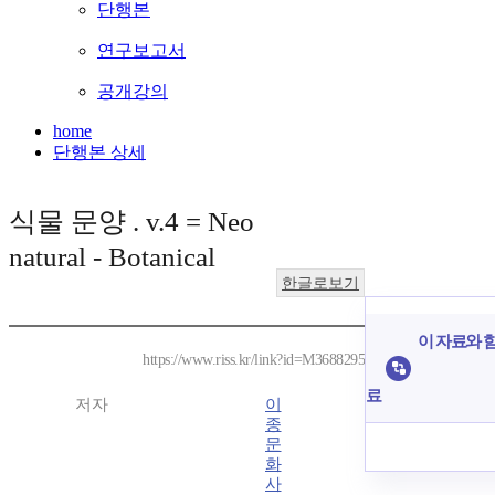
단행본
연구보고서
공개강의
home
단행본 상세
식물 문양 . v.4 = Neo
natural - Botanical
한글로보기
이 자료와 함
https://www.riss.kr/link?id=M3688295
료
저자
이
종
문
화
사