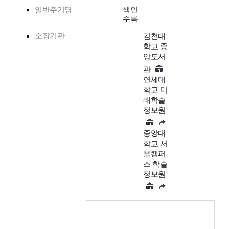
일반주기명
색인
수록
소장기관
김천대
학교 중
앙도서
관
연세대
학교 미
래학술
정보원
중앙대
학교 서
울캠퍼
스 학술
정보원