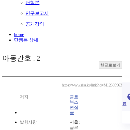
단행본
연구보고서
공개강의
home
단행본 상세
아동간호 . 2
한글로보기
https://www.riss.kr/link?id=M12695963
저자
글로
북스
료
편집
국
발행사항
서울 :
글로