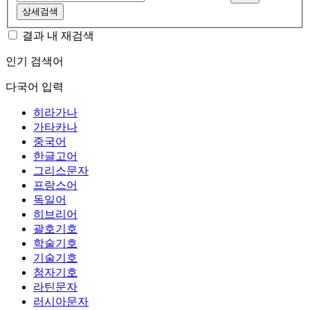
상세검색
결과 내 재검색
인기 검색어
다국어 입력
히라가나
가타카나
중국어
한글고어
그리스문자
프랑스어
독일어
히브리어
괄호기호
학술기호
기술기호
첨자기호
라틴문자
러시아문자