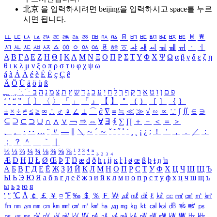
北京 을 입력하시려면
beijing
을 입력하시고 space를 누르
시면 됩니다.
ㅥ
ㅦ
ㅧ
ㅨ
ㅩ
ㅪ
ㅫ
ㅬ
ㅭ
ㅮ
ㅯ
ㅰ
ㅱ
ㅲ
ㅳ
ㅴ
ㅵ
ㅶ
ㅷ
ㅸ
ㅹ
ㅺ
ㅻ
ㅼ
ㅽ
ㅾ
ㅿ
ㆀ
ㆁ
ㆂ
ㆃ
ㆄ
ㆅ
ㆆ
ㆇ
ㆈ
ㆉ
ㆊ
ㆋ
ㆌ
ㆍ
ㆎ
Α
Β
Γ
Δ
Ε
Ζ
Η
Θ
Ι
Κ
Λ
Μ
Ν
Ξ
Ο
Π
Ρ
Σ
Τ
Υ
Φ
Χ
Ψ
Ω
α
β
γ
δ
ε
ζ
η
θ
ι
κ
λ
μ
ν
ξ
ο
π
ρ
σ
τ
υ
φ
χ
ψ
ω
á
à
Á
À
é
è
É
È
ç
Ç
ê
Ä
Ö
Ü
ä
ö
ü
ß
ְ
ֳ
ֲ
ֱ
ָ
ַ
ֵ
ֶ
ִ
ֹ
ּ
ֻ
ׂ
ׁ
ּ
ב
ה
נ
מ
צ
ת
ץ
ש
ד
ג
כ
ע
י
ח
ל
ך
ף
ק
ר
א
ט
ו
ן
ם
פ
‘
’
“
”
〔
〕
〈
〉
「
」
『
』
【
】
＂
（
）
［
］
｛
｝
±
×
÷
≠
≤
≥
∞
∴
♂
♀
∠
⊥
⌒
∂
∇
≡
≒
≪
≫
√
∽
∝
∵
∫
∬
∈
∋
⊆
⊇
⊂
⊃
∪
∩
∧
∨
￢
⇒
⇔
∀
∃
∮
∑
∏
＋
－
＜
＝
＞
、
。
·
‥
…
¨
〃
―
∥
＼
∼
´
～
ˇ
˘
˝
˚
˙
¸
˛
¡
¿
ː
！
＇
，
．
／
：
；
？
＾
＿
｀
｜
½
⅓
⅔
¼
¾
⅛
⅜
⅝
⅞
¹
²
³
⁴
ⁿ
₁
₂
₃
₄
Æ
Ð
Ħ
Ĳ
Ł
Ø
Œ
Þ
Ŧ
Ŋ
æ
đ
ð
ħ
ı
ĳ
ĸ
ŀ
ł
ø
œ
ß
þ
ŧ
ŋ
ŉ
А
Б
В
Г
Д
Е
Ё
Ж
З
И
Й
К
Л
М
Н
О
П
Р
С
Т
У
Ф
Х
Ц
Ч
Ш
Щ
Ъ
Ы
Ь
Э
Ю
Я
а
б
в
г
д
е
ё
ж
з
и
й
к
л
м
н
о
п
р
с
т
у
ф
х
ц
ч
ш
щ
ъ
ы
ь
э
ю
я
′
″
℃
Å
￠
￡
￥
¤
℉
‰
＄
％
Ｆ
￦
㎕
㎖
㎗
ℓ
㎘
㏄
㎣
㎤
㎥
㎦
㎙
㎚
㎛
㎜
㎝
㎞
㎟
㎠
㎡
㎢
㏊
㎍
㎎
㎏
㏏
㎈
㎉
㏈
㎧
㎨
㎰
㎱
㎲
㎳
㎴
㎵
㎶
㎷
㎸
㎹
㎀
㎁
㎂
㎃
㎄
㎺
㎻
㎽
㎾
㎿
㎐
㎑