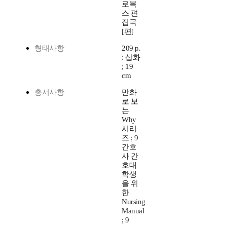
로북
스 편
집국
[편]
형태사항
209 p.
: 삽화
; 19
cm
총서사항
만화
로 보
는
Why
시리
즈 ; 9
간호
사 간
호대
학생
을 위
한
Nursing
Manual
; 9