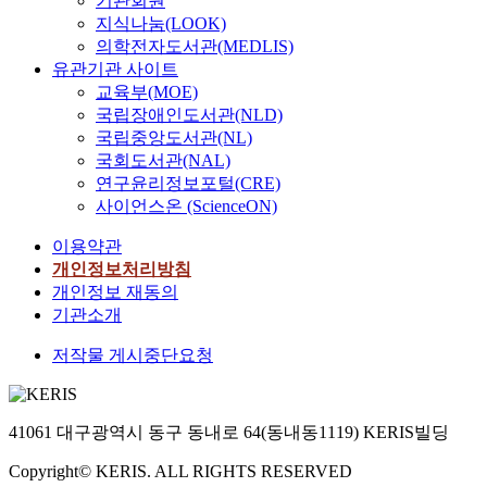
기관회원
지식나눔(LOOK)
의학전자도서관(MEDLIS)
유관기관 사이트
교육부(MOE)
국립장애인도서관(NLD)
국립중앙도서관(NL)
국회도서관(NAL)
연구윤리정보포털(CRE)
사이언스온 (ScienceON)
이용약관
개인정보처리방침
개인정보 재동의
기관소개
저작물 게시중단요청
41061 대구광역시 동구 동내로 64(동내동1119) KERIS빌딩
Copyright© KERIS. ALL RIGHTS RESERVED