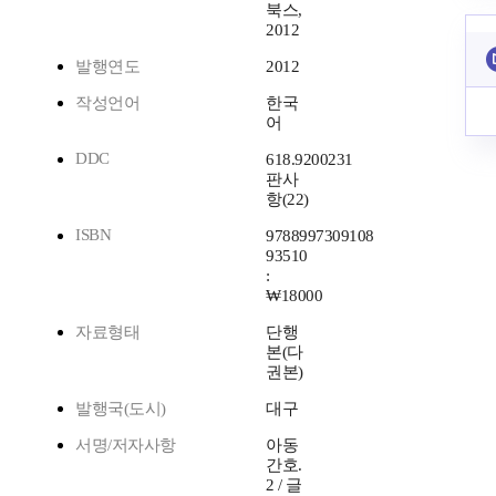
북스,
2012
발행연도
2012
작성언어
한국
어
DDC
618.9200231
판사
항(22)
ISBN
9788997309108
93510
:
₩18000
자료형태
단행
본(다
권본)
발행국(도시)
대구
서명/저자사항
아동
간호.
2 / 글