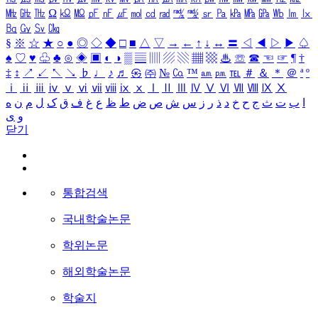
㎒
㎓
㎔
Ω
㏀
㏁
㎊
㎋
㎌
㏖
㏅
㎭
㎮
㎯
㏛
㎩
㎪
㎫
㎬
㏝
㏐
㏓
㏃
㏉
㏜
㏆
§
※
☆
★
○
●
◎
◇
◆
□
■
△
▽
→
←
↑
↓
↔
〓
◁
◀
▷
▶
♤
♠
♡
♥
♧
♣
⊙
◈
▣
◐
◑
▒
▤
▥
▨
▧
▦
▩
♨
☏
☎
☜
☞
¶
†
‡
↕
↗
↙
↖
↘
♭
♩
♪
♬
㉿
㈜
№
㏇
™
㏂
㏘
℡
＃
＆
＊
＠
ª
º
ⅰ
ⅱ
ⅲ
ⅳ
ⅴ
ⅵ
ⅶ
ⅷ
ⅸ
ⅹ
Ⅰ
Ⅱ
Ⅲ
Ⅳ
Ⅴ
Ⅵ
Ⅶ
Ⅷ
Ⅸ
Ⅹ
ا
ب
ت
ث
ج
ح
خ
د
ذ
ر
ز
س
ش
ص
ض
ط
ظ
ع
غ
ف
ق
ک
ل
م
ن
ه
و
ی
닫기
통합검색
국내학술논문
학위논문
해외학술논문
학술지