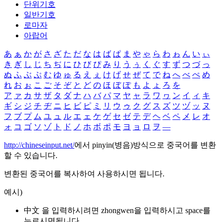
단위기호
일반기호
로마자
아랍어
あ
ぁ
か
が
さ
ざ
た
だ
な
は
ば
ぱ
ま
や
ゃ
ら
わ
ゎ
ん
い
ぃ
き
ぎ
し
じ
ち
ぢ
に
ひ
び
ぴ
み
り
う
ぅ
く
ぐ
す
ず
つ
づ
っ
ぬ
ふ
ぶ
ぷ
む
ゆ
ゅ
る
え
ぇ
け
げ
せ
ぜ
て
で
ね
へ
べ
ぺ
め
れ
お
ぉ
こ
ご
そ
ぞ
と
ど
の
ほ
ぼ
ぽ
も
よ
ょ
ろ
を
ア
ァ
カ
サ
ザ
タ
ダ
ナ
ハ
バ
パ
マ
ヤ
ャ
ラ
ワ
ヮ
ン
イ
ィ
キ
ギ
シ
ジ
チ
ヂ
ニ
ヒ
ビ
ピ
ミ
リ
ウ
ゥ
ク
グ
ス
ズ
ツ
ヅ
ッ
ヌ
フ
ブ
プ
ム
ユ
ュ
ル
エ
ェ
ケ
ゲ
セ
ゼ
テ
デ
ヘ
ベ
ペ
メ
レ
オ
ォ
コ
ゴ
ソ
ゾ
ト
ド
ノ
ホ
ボ
ポ
モ
ヨ
ョ
ロ
ヲ
―
http://chineseinput.net/
에서 pinyin(병음)방식으로 중국어를 변환
할 수 있습니다.
변환된 중국어를 복사하여 사용하시면 됩니다.
예시)
中文 을 입력하시려면
zhongwen
을 입력하시고 space를
누르시면됩니다.