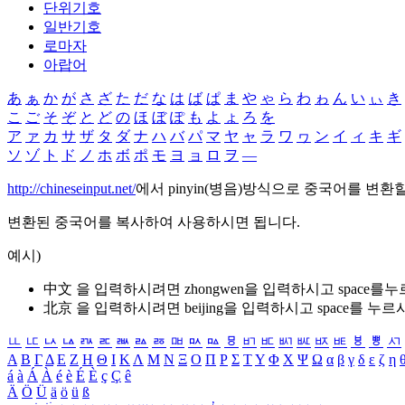
단위기호
일반기호
로마자
아랍어
あ
ぁ
か
が
さ
ざ
た
だ
な
は
ば
ぱ
ま
や
ゃ
ら
わ
ゎ
ん
い
ぃ
き
こ
ご
そ
ぞ
と
ど
の
ほ
ぼ
ぽ
も
よ
ょ
ろ
を
ア
ァ
カ
サ
ザ
タ
ダ
ナ
ハ
バ
パ
マ
ヤ
ャ
ラ
ワ
ヮ
ン
イ
ィ
キ
ギ
ソ
ゾ
ト
ド
ノ
ホ
ボ
ポ
モ
ヨ
ョ
ロ
ヲ
―
http://chineseinput.net/
에서 pinyin(병음)방식으로 중국어를 변환
변환된 중국어를 복사하여 사용하시면 됩니다.
예시)
中文 을 입력하시려면
zhongwen
을 입력하시고 space를
北京 을 입력하시려면
beijing
을 입력하시고 space를 누르
ㅥ
ㅦ
ㅧ
ㅨ
ㅩ
ㅪ
ㅫ
ㅬ
ㅭ
ㅮ
ㅯ
ㅰ
ㅱ
ㅲ
ㅳ
ㅴ
ㅵ
ㅶ
ㅷ
ㅸ
ㅹ
ㅺ
Α
Β
Γ
Δ
Ε
Ζ
Η
Θ
Ι
Κ
Λ
Μ
Ν
Ξ
Ο
Π
Ρ
Σ
Τ
Υ
Φ
Χ
Ψ
Ω
α
β
γ
δ
ε
ζ
η
á
à
Á
À
é
è
É
È
ç
Ç
ê
Ä
Ö
Ü
ä
ö
ü
ß