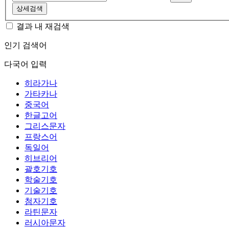
상세검색
결과 내 재검색
인기 검색어
다국어 입력
히라가나
가타카나
중국어
한글고어
그리스문자
프랑스어
독일어
히브리어
괄호기호
학술기호
기술기호
첨자기호
라틴문자
러시아문자