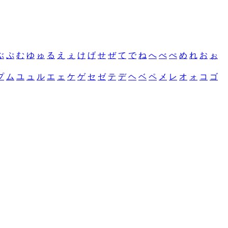
ぶ
ぷ
む
ゆ
ゅ
る
え
ぇ
け
げ
せ
ぜ
て
で
ね
へ
べ
ぺ
め
れ
お
ぉ
プ
ム
ユ
ュ
ル
エ
ェ
ケ
ゲ
セ
ゼ
テ
デ
ヘ
ベ
ペ
メ
レ
オ
ォ
コ
ゴ