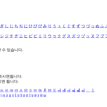
ぎ
し
じ
ち
ぢ
に
ひ
び
ぴ
み
り
う
ぅ
く
ぐ
す
ず
つ
づ
っ
ぬ
ふ
シ
ジ
チ
ヂ
ニ
ヒ
ビ
ピ
ミ
リ
ウ
ゥ
ク
グ
ス
ズ
ツ
ヅ
ッ
ヌ
フ
ブ
할 수 있습니다.
누르시면됩니다.
시면 됩니다.
ㅻ
ㅼ
ㅽ
ㅾ
ㅿ
ㆀ
ㆁ
ㆂ
ㆃ
ㆄ
ㆅ
ㆆ
ㆇ
ㆈ
ㆉ
ㆊ
ㆋ
ㆌ
ㆍ
ㆎ
θ
ι
κ
λ
μ
ν
ξ
ο
π
ρ
σ
τ
υ
φ
χ
ψ
ω