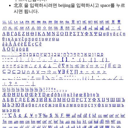
北京 을 입력하시려면
beijing
을 입력하시고 space를 누르
시면 됩니다.
ㅥ
ㅦ
ㅧ
ㅨ
ㅩ
ㅪ
ㅫ
ㅬ
ㅭ
ㅮ
ㅯ
ㅰ
ㅱ
ㅲ
ㅳ
ㅴ
ㅵ
ㅶ
ㅷ
ㅸ
ㅹ
ㅺ
ㅻ
ㅼ
ㅽ
ㅾ
ㅿ
ㆀ
ㆁ
ㆂ
ㆃ
ㆄ
ㆅ
ㆆ
ㆇ
ㆈ
ㆉ
ㆊ
ㆋ
ㆌ
ㆍ
ㆎ
Α
Β
Γ
Δ
Ε
Ζ
Η
Θ
Ι
Κ
Λ
Μ
Ν
Ξ
Ο
Π
Ρ
Σ
Τ
Υ
Φ
Χ
Ψ
Ω
α
β
γ
δ
ε
ζ
η
θ
ι
κ
λ
μ
ν
ξ
ο
π
ρ
σ
τ
υ
φ
χ
ψ
ω
á
à
Á
À
é
è
É
È
ç
Ç
ê
Ä
Ö
Ü
ä
ö
ü
ß
ְ
ֳ
ֲ
ֱ
ָ
ַ
ֵ
ֶ
ִ
ֹ
ּ
ֻ
ׂ
ׁ
ּ
ב
ה
נ
מ
צ
ת
ץ
ש
ד
ג
כ
ע
י
ח
ל
ך
ף
ק
ר
א
ט
ו
ן
ם
פ
‘
’
“
”
〔
〕
〈
〉
「
」
『
』
【
】
＂
（
）
［
］
｛
｝
±
×
÷
≠
≤
≥
∞
∴
♂
♀
∠
⊥
⌒
∂
∇
≡
≒
≪
≫
√
∽
∝
∵
∫
∬
∈
∋
⊆
⊇
⊂
⊃
∪
∩
∧
∨
￢
⇒
⇔
∀
∃
∮
∑
∏
＋
－
＜
＝
＞
、
。
·
‥
…
¨
〃
―
∥
＼
∼
´
～
ˇ
˘
˝
˚
˙
¸
˛
¡
¿
ː
！
＇
，
．
／
：
；
？
＾
＿
｀
｜
½
⅓
⅔
¼
¾
⅛
⅜
⅝
⅞
¹
²
³
⁴
ⁿ
₁
₂
₃
₄
Æ
Ð
Ħ
Ĳ
Ł
Ø
Œ
Þ
Ŧ
Ŋ
æ
đ
ð
ħ
ı
ĳ
ĸ
ŀ
ł
ø
œ
ß
þ
ŧ
ŋ
ŉ
А
Б
В
Г
Д
Е
Ё
Ж
З
И
Й
К
Л
М
Н
О
П
Р
С
Т
У
Ф
Х
Ц
Ч
Ш
Щ
Ъ
Ы
Ь
Э
Ю
Я
а
б
в
г
д
е
ё
ж
з
и
й
к
л
м
н
о
п
р
с
т
у
ф
х
ц
ч
ш
щ
ъ
ы
ь
э
ю
я
′
″
℃
Å
￠
￡
￥
¤
℉
‰
＄
％
Ｆ
￦
㎕
㎖
㎗
ℓ
㎘
㏄
㎣
㎤
㎥
㎦
㎙
㎚
㎛
㎜
㎝
㎞
㎟
㎠
㎡
㎢
㏊
㎍
㎎
㎏
㏏
㎈
㎉
㏈
㎧
㎨
㎰
㎱
㎲
㎳
㎴
㎵
㎶
㎷
㎸
㎹
㎀
㎁
㎂
㎃
㎄
㎺
㎻
㎽
㎾
㎿
㎐
㎑