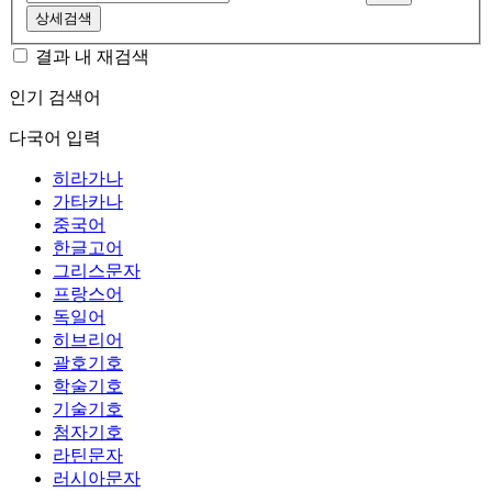
상세검색
결과 내 재검색
인기 검색어
다국어 입력
히라가나
가타카나
중국어
한글고어
그리스문자
프랑스어
독일어
히브리어
괄호기호
학술기호
기술기호
첨자기호
라틴문자
러시아문자