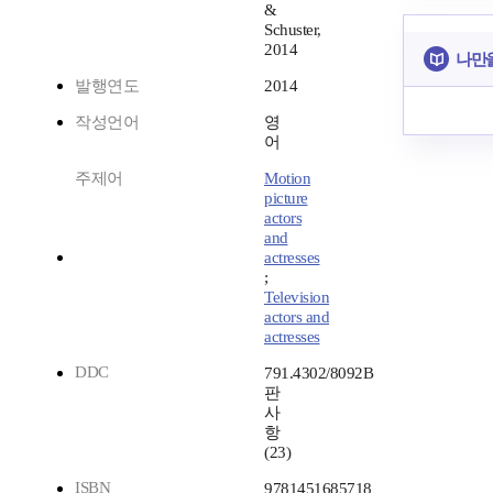
&
Schuster,
2014
나만
발행연도
2014
작성언어
영
어
주제어
Motion
picture
actors
and
actresses
;
Television
actors and
actresses
DDC
791.4302/8092B
판
사
항
(23)
ISBN
9781451685718