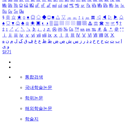
㎒
㎓
㎔
Ω
㏀
㏁
㎊
㎋
㎌
㏖
㏅
㎭
㎮
㎯
㏛
㎩
㎪
㎫
㎬
㏝
㏐
㏓
㏃
㏉
㏜
㏆
§
※
☆
★
○
●
◎
◇
◆
□
■
△
▽
→
←
↑
↓
↔
〓
◁
◀
▷
▶
♤
♠
♡
♥
♧
♣
⊙
◈
▣
◐
◑
▒
▤
▥
▨
▧
▦
▩
♨
☏
☎
☜
☞
¶
†
‡
↕
↗
↙
↖
↘
♭
♩
♪
♬
㉿
㈜
№
㏇
™
㏂
㏘
℡
＃
＆
＊
＠
ª
º
ⅰ
ⅱ
ⅲ
ⅳ
ⅴ
ⅵ
ⅶ
ⅷ
ⅸ
ⅹ
Ⅰ
Ⅱ
Ⅲ
Ⅳ
Ⅴ
Ⅵ
Ⅶ
Ⅷ
Ⅸ
Ⅹ
ا
ب
ت
ث
ج
ح
خ
د
ذ
ر
ز
س
ش
ص
ض
ط
ظ
ع
غ
ف
ق
ک
ل
م
ن
ه
و
ی
닫기
통합검색
국내학술논문
학위논문
해외학술논문
학술지