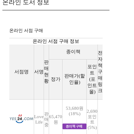
온라인 도서 정보
온라인 서점 구매
온라인 서점 구매 정보
종이책
전
자
판
책
포인
매
서점명
서명
구
트
현
판매가(할
매
정가
(포
황
인율)
링
인트
크
몰)
53,680원
2,690
(18%)
판
Love
65,470
포인
매
Life
원
트
중
(5%)