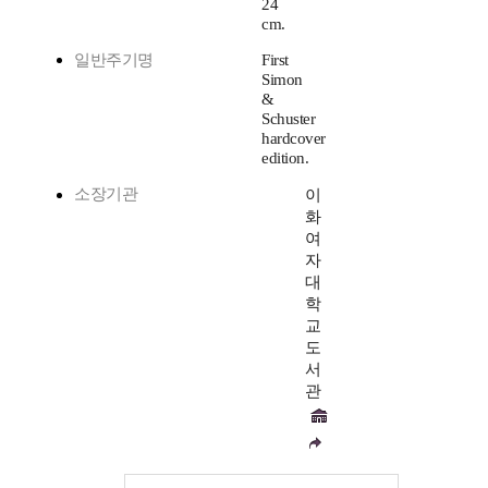
24
cm.
일반주기명
First
Simon
&
Schuster
hardcover
edition.
소장기관
이
화
여
자
대
학
교
도
서
관