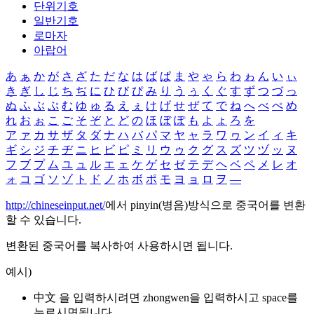
단위기호
일반기호
로마자
아랍어
あ
ぁ
か
が
さ
ざ
た
だ
な
は
ば
ぱ
ま
や
ゃ
ら
わ
ゎ
ん
い
ぃ
き
ぎ
し
じ
ち
ぢ
に
ひ
び
ぴ
み
り
う
ぅ
く
ぐ
す
ず
つ
づ
っ
ぬ
ふ
ぶ
ぷ
む
ゆ
ゅ
る
え
ぇ
け
げ
せ
ぜ
て
で
ね
へ
べ
ぺ
め
れ
お
ぉ
こ
ご
そ
ぞ
と
ど
の
ほ
ぼ
ぽ
も
よ
ょ
ろ
を
ア
ァ
カ
サ
ザ
タ
ダ
ナ
ハ
バ
パ
マ
ヤ
ャ
ラ
ワ
ヮ
ン
イ
ィ
キ
ギ
シ
ジ
チ
ヂ
ニ
ヒ
ビ
ピ
ミ
リ
ウ
ゥ
ク
グ
ス
ズ
ツ
ヅ
ッ
ヌ
フ
ブ
プ
ム
ユ
ュ
ル
エ
ェ
ケ
ゲ
セ
ゼ
テ
デ
ヘ
ベ
ペ
メ
レ
オ
ォ
コ
ゴ
ソ
ゾ
ト
ド
ノ
ホ
ボ
ポ
モ
ヨ
ョ
ロ
ヲ
―
http://chineseinput.net/
에서 pinyin(병음)방식으로 중국어를 변환
할 수 있습니다.
변환된 중국어를 복사하여 사용하시면 됩니다.
예시)
中文 을 입력하시려면
zhongwen
을 입력하시고 space를
누르시면됩니다.