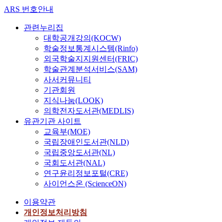
ARS 번호안내
관련누리집
대학공개강의(KOCW)
학술정보통계시스템(Rinfo)
외국학술지지원센터(FRIC)
학술관계분석서비스(SAM)
사서커뮤니티
기관회원
지식나눔(LOOK)
의학전자도서관(MEDLIS)
유관기관 사이트
교육부(MOE)
국립장애인도서관(NLD)
국립중앙도서관(NL)
국회도서관(NAL)
연구윤리정보포털(CRE)
사이언스온 (ScienceON)
이용약관
개인정보처리방침