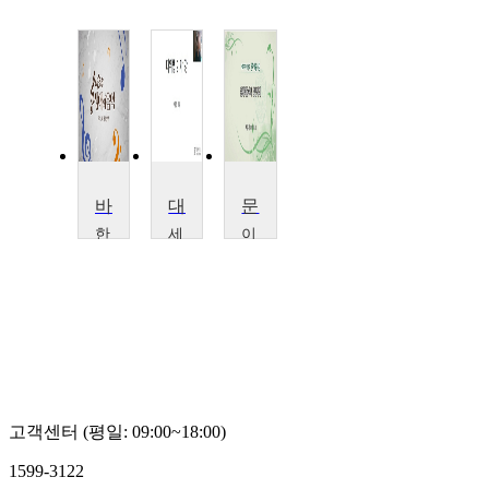
바흐의 생애와 음악
대위법 Ⅱ
문화예술 속의 건반악기
한
세
이
국
한
화
교
대
여
통
학
자
대
교
대
학
이
학
교
훈
교
박
진
채
의
문
홍
경
고객센터 (평일: 09:00~18:00)
1599-3122