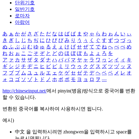
단위기호
일반기호
로마자
아랍어
あ
ぁ
か
が
さ
ざ
た
だ
な
は
ば
ぱ
ま
や
ゃ
ら
わ
ゎ
ん
い
ぃ
き
ぎ
し
じ
ち
ぢ
に
ひ
び
ぴ
み
り
う
ぅ
く
ぐ
す
ず
つ
づ
っ
ぬ
ふ
ぶ
ぷ
む
ゆ
ゅ
る
え
ぇ
け
げ
せ
ぜ
て
で
ね
へ
べ
ぺ
め
れ
お
ぉ
こ
ご
そ
ぞ
と
ど
の
ほ
ぼ
ぽ
も
よ
ょ
ろ
を
ア
ァ
カ
サ
ザ
タ
ダ
ナ
ハ
バ
パ
マ
ヤ
ャ
ラ
ワ
ヮ
ン
イ
ィ
キ
ギ
シ
ジ
チ
ヂ
ニ
ヒ
ビ
ピ
ミ
リ
ウ
ゥ
ク
グ
ス
ズ
ツ
ヅ
ッ
ヌ
フ
ブ
プ
ム
ユ
ュ
ル
エ
ェ
ケ
ゲ
セ
ゼ
テ
デ
ヘ
ベ
ペ
メ
レ
オ
ォ
コ
ゴ
ソ
ゾ
ト
ド
ノ
ホ
ボ
ポ
モ
ヨ
ョ
ロ
ヲ
―
http://chineseinput.net/
에서 pinyin(병음)방식으로 중국어를 변환
할 수 있습니다.
변환된 중국어를 복사하여 사용하시면 됩니다.
예시)
中文 을 입력하시려면
zhongwen
을 입력하시고 space를
누르시면됩니다.