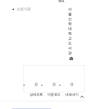
904.
소장기관
서
울
신
학
대
학
교
도
서
관
0
0
0
상세조회
다운로드
내보내기