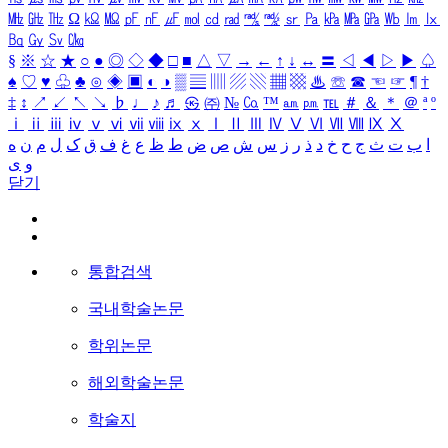
㎒
㎓
㎔
Ω
㏀
㏁
㎊
㎋
㎌
㏖
㏅
㎭
㎮
㎯
㏛
㎩
㎪
㎫
㎬
㏝
㏐
㏓
㏃
㏉
㏜
㏆
§
※
☆
★
○
●
◎
◇
◆
□
■
△
▽
→
←
↑
↓
↔
〓
◁
◀
▷
▶
♤
♠
♡
♥
♧
♣
⊙
◈
▣
◐
◑
▒
▤
▥
▨
▧
▦
▩
♨
☏
☎
☜
☞
¶
†
‡
↕
↗
↙
↖
↘
♭
♩
♪
♬
㉿
㈜
№
㏇
™
㏂
㏘
℡
＃
＆
＊
＠
ª
º
ⅰ
ⅱ
ⅲ
ⅳ
ⅴ
ⅵ
ⅶ
ⅷ
ⅸ
ⅹ
Ⅰ
Ⅱ
Ⅲ
Ⅳ
Ⅴ
Ⅵ
Ⅶ
Ⅷ
Ⅸ
Ⅹ
ا
ب
ت
ث
ج
ح
خ
د
ذ
ر
ز
س
ش
ص
ض
ط
ظ
ع
غ
ف
ق
ک
ل
م
ن
ه
و
ی
닫기
통합검색
국내학술논문
학위논문
해외학술논문
학술지