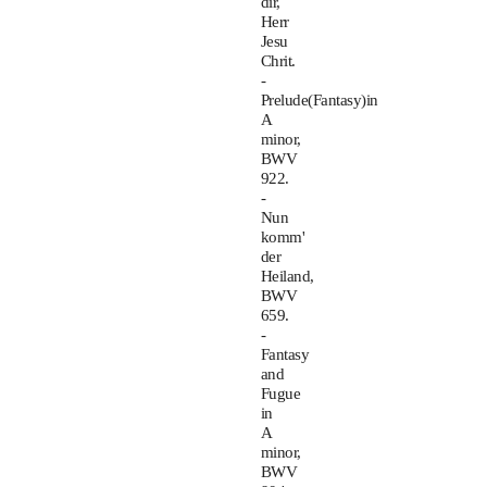
dir,
Herr
Jesu
Chrit.
-
Prelude(Fantasy)in
A
minor,
BWV
922.
-
Nun
komm'
der
Heiland,
BWV
659.
-
Fantasy
and
Fugue
in
A
minor,
BWV