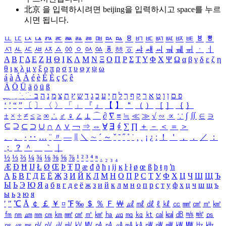
北京 을 입력하시려면
beijing
을 입력하시고 space를 누르
시면 됩니다.
ㅥ
ㅦ
ㅧ
ㅨ
ㅩ
ㅪ
ㅫ
ㅬ
ㅭ
ㅮ
ㅯ
ㅰ
ㅱ
ㅲ
ㅳ
ㅴ
ㅵ
ㅶ
ㅷ
ㅸ
ㅹ
ㅺ
ㅻ
ㅼ
ㅽ
ㅾ
ㅿ
ㆀ
ㆁ
ㆂ
ㆃ
ㆄ
ㆅ
ㆆ
ㆇ
ㆈ
ㆉ
ㆊ
ㆋ
ㆌ
ㆍ
ㆎ
Α
Β
Γ
Δ
Ε
Ζ
Η
Θ
Ι
Κ
Λ
Μ
Ν
Ξ
Ο
Π
Ρ
Σ
Τ
Υ
Φ
Χ
Ψ
Ω
α
β
γ
δ
ε
ζ
η
θ
ι
κ
λ
μ
ν
ξ
ο
π
ρ
σ
τ
υ
φ
χ
ψ
ω
á
à
Á
À
é
è
É
È
ç
Ç
ê
Ä
Ö
Ü
ä
ö
ü
ß
ְ
ֳ
ֲ
ֱ
ָ
ַ
ֵ
ֶ
ִ
ֹ
ּ
ֻ
ׂ
ׁ
ּ
ב
ה
נ
מ
צ
ת
ץ
ש
ד
ג
כ
ע
י
ח
ל
ך
ף
ק
ר
א
ט
ו
ן
ם
פ
‘
’
“
”
〔
〕
〈
〉
「
」
『
』
【
】
＂
（
）
［
］
｛
｝
±
×
÷
≠
≤
≥
∞
∴
♂
♀
∠
⊥
⌒
∂
∇
≡
≒
≪
≫
√
∽
∝
∵
∫
∬
∈
∋
⊆
⊇
⊂
⊃
∪
∩
∧
∨
￢
⇒
⇔
∀
∃
∮
∑
∏
＋
－
＜
＝
＞
、
。
·
‥
…
¨
〃
―
∥
＼
∼
´
～
ˇ
˘
˝
˚
˙
¸
˛
¡
¿
ː
！
＇
，
．
／
：
；
？
＾
＿
｀
｜
½
⅓
⅔
¼
¾
⅛
⅜
⅝
⅞
¹
²
³
⁴
ⁿ
₁
₂
₃
₄
Æ
Ð
Ħ
Ĳ
Ł
Ø
Œ
Þ
Ŧ
Ŋ
æ
đ
ð
ħ
ı
ĳ
ĸ
ŀ
ł
ø
œ
ß
þ
ŧ
ŋ
ŉ
А
Б
В
Г
Д
Е
Ё
Ж
З
И
Й
К
Л
М
Н
О
П
Р
С
Т
У
Ф
Х
Ц
Ч
Ш
Щ
Ъ
Ы
Ь
Э
Ю
Я
а
б
в
г
д
е
ё
ж
з
и
й
к
л
м
н
о
п
р
с
т
у
ф
х
ц
ч
ш
щ
ъ
ы
ь
э
ю
я
′
″
℃
Å
￠
￡
￥
¤
℉
‰
＄
％
Ｆ
￦
㎕
㎖
㎗
ℓ
㎘
㏄
㎣
㎤
㎥
㎦
㎙
㎚
㎛
㎜
㎝
㎞
㎟
㎠
㎡
㎢
㏊
㎍
㎎
㎏
㏏
㎈
㎉
㏈
㎧
㎨
㎰
㎱
㎲
㎳
㎴
㎵
㎶
㎷
㎸
㎹
㎀
㎁
㎂
㎃
㎄
㎺
㎻
㎽
㎾
㎿
㎐
㎑