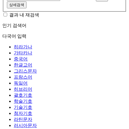
상세검색
결과 내 재검색
인기 검색어
다국어 입력
히라가나
가타카나
중국어
한글고어
그리스문자
프랑스어
독일어
히브리어
괄호기호
학술기호
기술기호
첨자기호
라틴문자
러시아문자