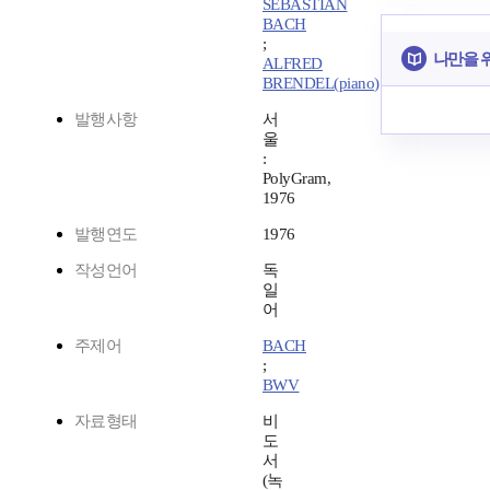
SEBASTIAN
BACH
;
나만을 
ALFRED
BRENDEL(piano)
발행사항
서
울
:
PolyGram,
1976
발행연도
1976
작성언어
독
일
어
주제어
BACH
;
BWV
자료형태
비
도
서
(녹