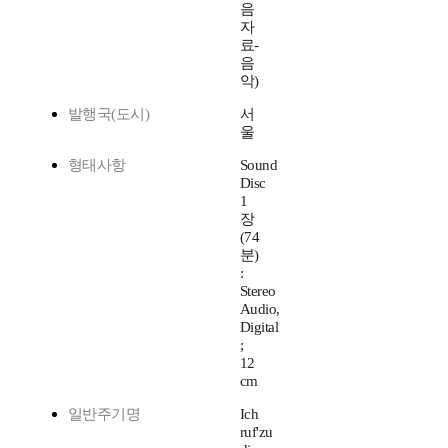
음
자
료-
음
악)
발행국(도시)
서
울
형태사항
Sound
Disc
1
장
(74
분)
:
Stereo
Audio,
Digital
;
12
cm
일반주기명
Ich
ruf'zu