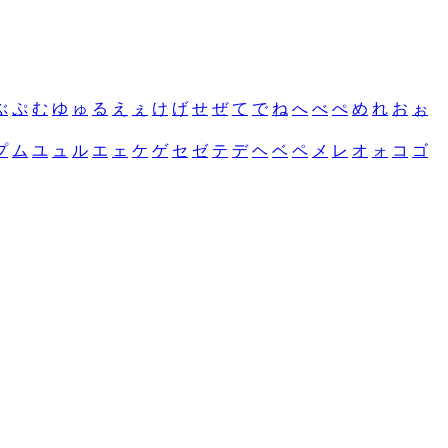
ぶ
ぷ
む
ゆ
ゅ
る
え
ぇ
け
げ
せ
ぜ
て
で
ね
へ
べ
ぺ
め
れ
お
ぉ
プ
ム
ユ
ュ
ル
エ
ェ
ケ
ゲ
セ
ゼ
テ
デ
ヘ
ベ
ペ
メ
レ
オ
ォ
コ
ゴ