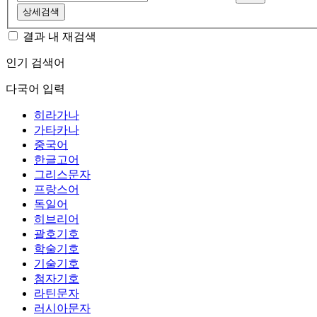
상세검색
결과 내 재검색
인기 검색어
다국어 입력
히라가나
가타카나
중국어
한글고어
그리스문자
프랑스어
독일어
히브리어
괄호기호
학술기호
기술기호
첨자기호
라틴문자
러시아문자