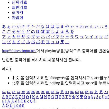
단위기호
일반기호
로마자
아랍어
あ
ぁ
か
が
さ
ざ
た
だ
な
は
ば
ぱ
ま
や
ゃ
ら
わ
ゎ
ん
い
ぃ
き
こ
ご
そ
ぞ
と
ど
の
ほ
ぼ
ぽ
も
よ
ょ
ろ
を
ア
ァ
カ
サ
ザ
タ
ダ
ナ
ハ
バ
パ
マ
ヤ
ャ
ラ
ワ
ヮ
ン
イ
ィ
キ
ギ
ソ
ゾ
ト
ド
ノ
ホ
ボ
ポ
モ
ヨ
ョ
ロ
ヲ
―
http://chineseinput.net/
에서 pinyin(병음)방식으로 중국어를 변환
변환된 중국어를 복사하여 사용하시면 됩니다.
예시)
中文 을 입력하시려면
zhongwen
을 입력하시고 space를
北京 을 입력하시려면
beijing
을 입력하시고 space를 누르
ㅥ
ㅦ
ㅧ
ㅨ
ㅩ
ㅪ
ㅫ
ㅬ
ㅭ
ㅮ
ㅯ
ㅰ
ㅱ
ㅲ
ㅳ
ㅴ
ㅵ
ㅶ
ㅷ
ㅸ
ㅹ
ㅺ
Α
Β
Γ
Δ
Ε
Ζ
Η
Θ
Ι
Κ
Λ
Μ
Ν
Ξ
Ο
Π
Ρ
Σ
Τ
Υ
Φ
Χ
Ψ
Ω
α
β
γ
δ
ε
ζ
η
á
à
Á
À
é
è
É
È
ç
Ç
ê
Ä
Ö
Ü
ä
ö
ü
ß