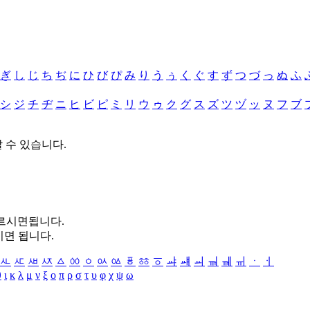
ぎ
し
じ
ち
ぢ
に
ひ
び
ぴ
み
り
う
ぅ
く
ぐ
す
ず
つ
づ
っ
ぬ
ふ
シ
ジ
チ
ヂ
ニ
ヒ
ビ
ピ
ミ
リ
ウ
ゥ
ク
グ
ス
ズ
ツ
ヅ
ッ
ヌ
フ
ブ
할 수 있습니다.
누르시면됩니다.
시면 됩니다.
ㅻ
ㅼ
ㅽ
ㅾ
ㅿ
ㆀ
ㆁ
ㆂ
ㆃ
ㆄ
ㆅ
ㆆ
ㆇ
ㆈ
ㆉ
ㆊ
ㆋ
ㆌ
ㆍ
ㆎ
θ
ι
κ
λ
μ
ν
ξ
ο
π
ρ
σ
τ
υ
φ
χ
ψ
ω