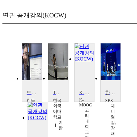
연관 공개강의(KOCW)
드라마 속의 주제들
TV 드라마 시나리오 작법
K-드라마 인물사
한류 드라마, 세계에 通하다
K-
한동
한국
SBS
MOOC
대학
외국
대
고
교
어대
니
려
허
학교
얼
대
명
이
킴,
학
수
란
장
교
태