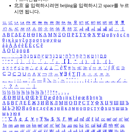
北京 을 입력하시려면
beijing
을 입력하시고 space를 누르
시면 됩니다.
ㅥ
ㅦ
ㅧ
ㅨ
ㅩ
ㅪ
ㅫ
ㅬ
ㅭ
ㅮ
ㅯ
ㅰ
ㅱ
ㅲ
ㅳ
ㅴ
ㅵ
ㅶ
ㅷ
ㅸ
ㅹ
ㅺ
ㅻ
ㅼ
ㅽ
ㅾ
ㅿ
ㆀ
ㆁ
ㆂ
ㆃ
ㆄ
ㆅ
ㆆ
ㆇ
ㆈ
ㆉ
ㆊ
ㆋ
ㆌ
ㆍ
ㆎ
Α
Β
Γ
Δ
Ε
Ζ
Η
Θ
Ι
Κ
Λ
Μ
Ν
Ξ
Ο
Π
Ρ
Σ
Τ
Υ
Φ
Χ
Ψ
Ω
α
β
γ
δ
ε
ζ
η
θ
ι
κ
λ
μ
ν
ξ
ο
π
ρ
σ
τ
υ
φ
χ
ψ
ω
á
à
Á
À
é
è
É
È
ç
Ç
ê
Ä
Ö
Ü
ä
ö
ü
ß
ְ
ֳ
ֲ
ֱ
ָ
ַ
ֵ
ֶ
ִ
ֹ
ּ
ֻ
ׂ
ׁ
ּ
ב
ה
נ
מ
צ
ת
ץ
ש
ד
ג
כ
ע
י
ח
ל
ך
ף
ק
ר
א
ט
ו
ן
ם
פ
‘
’
“
”
〔
〕
〈
〉
「
」
『
』
【
】
＂
（
）
［
］
｛
｝
±
×
÷
≠
≤
≥
∞
∴
♂
♀
∠
⊥
⌒
∂
∇
≡
≒
≪
≫
√
∽
∝
∵
∫
∬
∈
∋
⊆
⊇
⊂
⊃
∪
∩
∧
∨
￢
⇒
⇔
∀
∃
∮
∑
∏
＋
－
＜
＝
＞
、
。
·
‥
…
¨
〃
―
∥
＼
∼
´
～
ˇ
˘
˝
˚
˙
¸
˛
¡
¿
ː
！
＇
，
．
／
：
；
？
＾
＿
｀
｜
½
⅓
⅔
¼
¾
⅛
⅜
⅝
⅞
¹
²
³
⁴
ⁿ
₁
₂
₃
₄
Æ
Ð
Ħ
Ĳ
Ł
Ø
Œ
Þ
Ŧ
Ŋ
æ
đ
ð
ħ
ı
ĳ
ĸ
ŀ
ł
ø
œ
ß
þ
ŧ
ŋ
ŉ
А
Б
В
Г
Д
Е
Ё
Ж
З
И
Й
К
Л
М
Н
О
П
Р
С
Т
У
Ф
Х
Ц
Ч
Ш
Щ
Ъ
Ы
Ь
Э
Ю
Я
а
б
в
г
д
е
ё
ж
з
и
й
к
л
м
н
о
п
р
с
т
у
ф
х
ц
ч
ш
щ
ъ
ы
ь
э
ю
я
′
″
℃
Å
￠
￡
￥
¤
℉
‰
＄
％
Ｆ
￦
㎕
㎖
㎗
ℓ
㎘
㏄
㎣
㎤
㎥
㎦
㎙
㎚
㎛
㎜
㎝
㎞
㎟
㎠
㎡
㎢
㏊
㎍
㎎
㎏
㏏
㎈
㎉
㏈
㎧
㎨
㎰
㎱
㎲
㎳
㎴
㎵
㎶
㎷
㎸
㎹
㎀
㎁
㎂
㎃
㎄
㎺
㎻
㎽
㎾
㎿
㎐
㎑