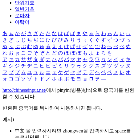
단위기호
일반기호
로마자
아랍어
あ
ぁ
か
が
さ
ざ
た
だ
な
は
ば
ぱ
ま
や
ゃ
ら
わ
ゎ
ん
い
ぃ
き
ぎ
し
じ
ち
ぢ
に
ひ
び
ぴ
み
り
う
ぅ
く
ぐ
す
ず
つ
づ
っ
ぬ
ふ
ぶ
ぷ
む
ゆ
ゅ
る
え
ぇ
け
げ
せ
ぜ
て
で
ね
へ
べ
ぺ
め
れ
お
ぉ
こ
ご
そ
ぞ
と
ど
の
ほ
ぼ
ぽ
も
よ
ょ
ろ
を
ア
ァ
カ
サ
ザ
タ
ダ
ナ
ハ
バ
パ
マ
ヤ
ャ
ラ
ワ
ヮ
ン
イ
ィ
キ
ギ
シ
ジ
チ
ヂ
ニ
ヒ
ビ
ピ
ミ
リ
ウ
ゥ
ク
グ
ス
ズ
ツ
ヅ
ッ
ヌ
フ
ブ
プ
ム
ユ
ュ
ル
エ
ェ
ケ
ゲ
セ
ゼ
テ
デ
ヘ
ベ
ペ
メ
レ
オ
ォ
コ
ゴ
ソ
ゾ
ト
ド
ノ
ホ
ボ
ポ
モ
ヨ
ョ
ロ
ヲ
―
http://chineseinput.net/
에서 pinyin(병음)방식으로 중국어를 변환
할 수 있습니다.
변환된 중국어를 복사하여 사용하시면 됩니다.
예시)
中文 을 입력하시려면
zhongwen
을 입력하시고 space를
누르시면됩니다.