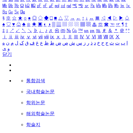
㎒
㎓
㎔
Ω
㏀
㏁
㎊
㎋
㎌
㏖
㏅
㎭
㎮
㎯
㏛
㎩
㎪
㎫
㎬
㏝
㏐
㏓
㏃
㏉
㏜
㏆
§
※
☆
★
○
●
◎
◇
◆
□
■
△
▽
→
←
↑
↓
↔
〓
◁
◀
▷
▶
♤
♠
♡
♥
♧
♣
⊙
◈
▣
◐
◑
▒
▤
▥
▨
▧
▦
▩
♨
☏
☎
☜
☞
¶
†
‡
↕
↗
↙
↖
↘
♭
♩
♪
♬
㉿
㈜
№
㏇
™
㏂
㏘
℡
＃
＆
＊
＠
ª
º
ⅰ
ⅱ
ⅲ
ⅳ
ⅴ
ⅵ
ⅶ
ⅷ
ⅸ
ⅹ
Ⅰ
Ⅱ
Ⅲ
Ⅳ
Ⅴ
Ⅵ
Ⅶ
Ⅷ
Ⅸ
Ⅹ
ا
ب
ت
ث
ج
ح
خ
د
ذ
ر
ز
س
ش
ص
ض
ط
ظ
ع
غ
ف
ق
ک
ل
م
ن
ه
و
ی
닫기
통합검색
국내학술논문
학위논문
해외학술논문
학술지