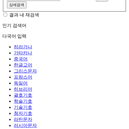
상세검색
결과 내 재검색
인기 검색어
다국어 입력
히라가나
가타카나
중국어
한글고어
그리스문자
프랑스어
독일어
히브리어
괄호기호
학술기호
기술기호
첨자기호
라틴문자
러시아문자