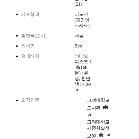
(21)
자료형태
비도서
(평면영
사자료)
발행국(도시)
서울
원서명
Bird
형태사항
비디오
디스크 1
매(160
분) : 유
성, 천연
색 ; 4 3/4
in.
소장기관
고려대학교
도서관
고려대학교
세종학술정
보원