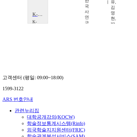
한
유,
국
김
사
영
K-드라마로 배우는 한국어 의사소통의 기초
연
현,
K-
구
박
MOOC
소
상
경
오
연
희
치
대
훈,
학
오
교
지
K-
혜,
컬
이
처
주
·
고객센터 (평일: 09:00~18:00)
호
스
토
1599-3122
리
콘
ARS 번호안내
텐
츠
관련누리집
연
대학공개강의(KOCW)
구
학술정보통계시스템(Rinfo)
소
외국학술지지원센터(FRIC)
이
정
학술관계분석서비스(SAM)