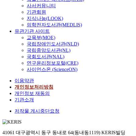
희
사서커뮤니티
기관회원
지식나눔(LOOK)
의학전자도서관(MEDLIS)
유관기관 사이트
교육부(MOE)
국립장애인도서관(NLD)
국립중앙도서관(NL)
국회도서관(NAL)
연구윤리정보포털(CRE)
사이언스온 (ScienceON)
이용약관
개인정보처리방침
개인정보 재동의
기관소개
저작물 게시중단요청
41061 대구광역시 동구 동내로 64(동내동1119) KERIS빌딩