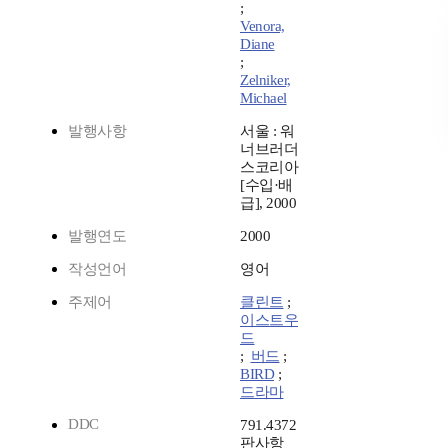
;
Venora,
Diane
;
Zelniker,
Michael
발행사항
서울 : 워
너브러더
스코리아
[수입·배
급], 2000
발행연도
2000
작성언어
영어
주제어
클린트
;
이스트우
드
;
버드
;
BIRD
;
드라마
DDC
791.4372
판사항