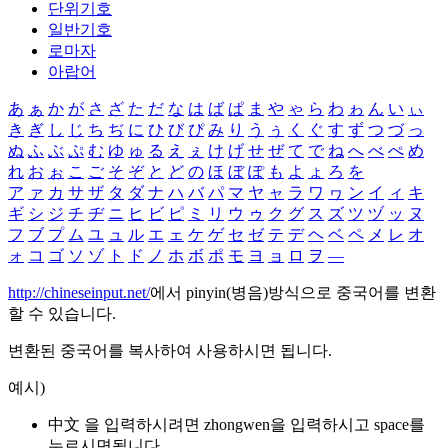
단위기호
일반기호
로마자
아랍어
あ
ぁ
か
が
さ
ざ
た
だ
な
は
ば
ぱ
ま
や
ゃ
ら
わ
ゎ
ん
い
ぃ
き
ぎ
し
じ
ち
ぢ
に
ひ
び
ぴ
み
り
う
ぅ
く
ぐ
す
ず
つ
づ
っ
ぬ
ふ
ぶ
ぷ
む
ゆ
ゅ
る
え
ぇ
け
げ
せ
ぜ
て
で
ね
へ
べ
ぺ
め
れ
お
ぉ
こ
ご
そ
ぞ
と
ど
の
ほ
ぼ
ぽ
も
よ
ょ
ろ
を
ア
ァ
カ
サ
ザ
タ
ダ
ナ
ハ
バ
パ
マ
ヤ
ャ
ラ
ワ
ヮ
ン
イ
ィ
キ
ギ
シ
ジ
チ
ヂ
ニ
ヒ
ビ
ピ
ミ
リ
ウ
ゥ
ク
グ
ス
ズ
ツ
ヅ
ッ
ヌ
フ
ブ
プ
ム
ユ
ュ
ル
エ
ェ
ケ
ゲ
セ
ゼ
テ
デ
ヘ
ベ
ペ
メ
レ
オ
ォ
コ
ゴ
ソ
ゾ
ト
ド
ノ
ホ
ボ
ポ
モ
ヨ
ョ
ロ
ヲ
―
http://chineseinput.net/
에서 pinyin(병음)방식으로 중국어를 변환
할 수 있습니다.
변환된 중국어를 복사하여 사용하시면 됩니다.
예시)
中文 을 입력하시려면
zhongwen
을 입력하시고 space를
누르시면됩니다.