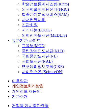
학술정보통계시스템(Rinfo)
외국학술지지원센터(FRIC)
학술관계분석서비스(SAM)
사서커뮤니티
기관회원
지식나눔(LOOK)
의학전자도서관(MEDLIS)
유관기관 사이트
교육부(MOE)
국립장애인도서관(NLD)
국립중앙도서관(NL)
국회도서관(NAL)
연구윤리정보포털(CRE)
사이언스온 (ScienceON)
이용약관
개인정보처리방침
개인정보 재동의
기관소개
저작물 게시중단요청