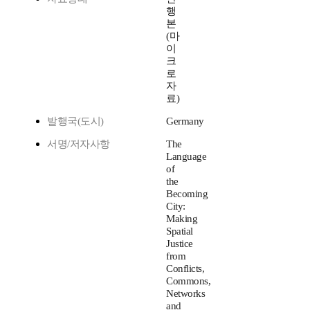
행
본
(마
이
크
로
자
료)
발행국(도시)
Germany
서명/저자사항
The
Language
of
the
Becoming
City:
Making
Spatial
Justice
from
Conflicts,
Commons,
Networks
and