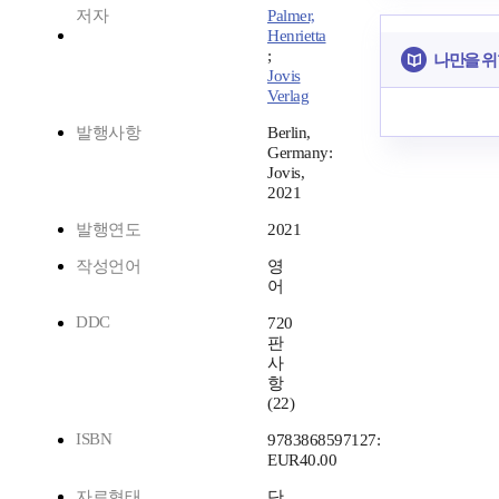
저자
Palmer,
Henrietta
;
나만을 위
Jovis
Verlag
발행사항
Berlin,
Germany:
Jovis,
2021
발행연도
2021
작성언어
영
어
DDC
720
판
사
항
(22)
ISBN
9783868597127:
EUR40.00
자료형태
단