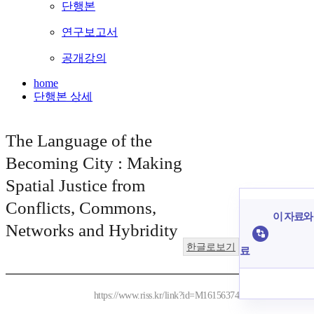
단행본
연구보고서
공개강의
home
단행본 상세
The Language of the
Becoming City : Making
Spatial Justice from
Conflicts, Commons,
이 자료와 
Networks and Hybridity
한글로보기
료
https://www.riss.kr/link?id=M16156374