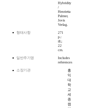
Hybridity
/
Henrietta
Palmer,
Jovis
Verlag.
형태사항
271
p.:
ill.;
22
cm.
일반주기명
Includes
references
소장기관
홍
익
대
학
교
세
종
캠