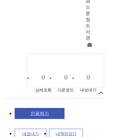
퍼
스
문
정
도
서
관
0
0
0
상세조회
다운로드
내보내기
인용하기
내보내기
내책장담기