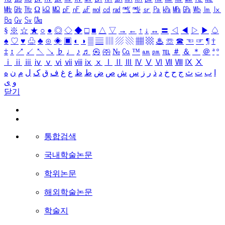
㎒
㎓
㎔
Ω
㏀
㏁
㎊
㎋
㎌
㏖
㏅
㎭
㎮
㎯
㏛
㎩
㎪
㎫
㎬
㏝
㏐
㏓
㏃
㏉
㏜
㏆
§
※
☆
★
○
●
◎
◇
◆
□
■
△
▽
→
←
↑
↓
↔
〓
◁
◀
▷
▶
♤
♠
♡
♥
♧
♣
⊙
◈
▣
◐
◑
▒
▤
▥
▨
▧
▦
▩
♨
☏
☎
☜
☞
¶
†
‡
↕
↗
↙
↖
↘
♭
♩
♪
♬
㉿
㈜
№
㏇
™
㏂
㏘
℡
＃
＆
＊
＠
ª
º
ⅰ
ⅱ
ⅲ
ⅳ
ⅴ
ⅵ
ⅶ
ⅷ
ⅸ
ⅹ
Ⅰ
Ⅱ
Ⅲ
Ⅳ
Ⅴ
Ⅵ
Ⅶ
Ⅷ
Ⅸ
Ⅹ
ا
ب
ت
ث
ج
ح
خ
د
ذ
ر
ز
س
ش
ص
ض
ط
ظ
ع
غ
ف
ق
ک
ل
م
ن
ه
و
ی
닫기
통합검색
국내학술논문
학위논문
해외학술논문
학술지