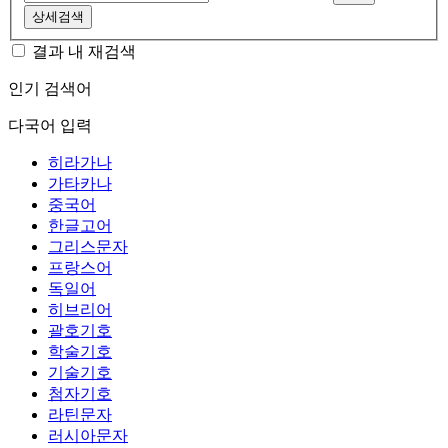
상세검색
결과 내 재검색
인기 검색어
다국어 입력
히라가나
가타카나
중국어
한글고어
그리스문자
프랑스어
독일어
히브리어
괄호기호
학술기호
기술기호
첨자기호
라틴문자
러시아문자