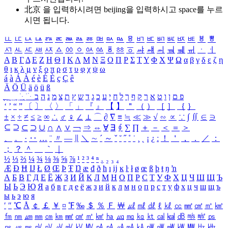
北京 을 입력하시려면
beijing
을 입력하시고 space를 누르
시면 됩니다.
ㅥ
ㅦ
ㅧ
ㅨ
ㅩ
ㅪ
ㅫ
ㅬ
ㅭ
ㅮ
ㅯ
ㅰ
ㅱ
ㅲ
ㅳ
ㅴ
ㅵ
ㅶ
ㅷ
ㅸ
ㅹ
ㅺ
ㅻ
ㅼ
ㅽ
ㅾ
ㅿ
ㆀ
ㆁ
ㆂ
ㆃ
ㆄ
ㆅ
ㆆ
ㆇ
ㆈ
ㆉ
ㆊ
ㆋ
ㆌ
ㆍ
ㆎ
Α
Β
Γ
Δ
Ε
Ζ
Η
Θ
Ι
Κ
Λ
Μ
Ν
Ξ
Ο
Π
Ρ
Σ
Τ
Υ
Φ
Χ
Ψ
Ω
α
β
γ
δ
ε
ζ
η
θ
ι
κ
λ
μ
ν
ξ
ο
π
ρ
σ
τ
υ
φ
χ
ψ
ω
á
à
Á
À
é
è
É
È
ç
Ç
ê
Ä
Ö
Ü
ä
ö
ü
ß
ְ
ֳ
ֲ
ֱ
ָ
ַ
ֵ
ֶ
ִ
ֹ
ּ
ֻ
ׂ
ׁ
ּ
ב
ה
נ
מ
צ
ת
ץ
ש
ד
ג
כ
ע
י
ח
ל
ך
ף
ק
ר
א
ט
ו
ן
ם
פ
‘
’
“
”
〔
〕
〈
〉
「
」
『
』
【
】
＂
（
）
［
］
｛
｝
±
×
÷
≠
≤
≥
∞
∴
♂
♀
∠
⊥
⌒
∂
∇
≡
≒
≪
≫
√
∽
∝
∵
∫
∬
∈
∋
⊆
⊇
⊂
⊃
∪
∩
∧
∨
￢
⇒
⇔
∀
∃
∮
∑
∏
＋
－
＜
＝
＞
、
。
·
‥
…
¨
〃
―
∥
＼
∼
´
～
ˇ
˘
˝
˚
˙
¸
˛
¡
¿
ː
！
＇
，
．
／
：
；
？
＾
＿
｀
｜
½
⅓
⅔
¼
¾
⅛
⅜
⅝
⅞
¹
²
³
⁴
ⁿ
₁
₂
₃
₄
Æ
Ð
Ħ
Ĳ
Ł
Ø
Œ
Þ
Ŧ
Ŋ
æ
đ
ð
ħ
ı
ĳ
ĸ
ŀ
ł
ø
œ
ß
þ
ŧ
ŋ
ŉ
А
Б
В
Г
Д
Е
Ё
Ж
З
И
Й
К
Л
М
Н
О
П
Р
С
Т
У
Ф
Х
Ц
Ч
Ш
Щ
Ъ
Ы
Ь
Э
Ю
Я
а
б
в
г
д
е
ё
ж
з
и
й
к
л
м
н
о
п
р
с
т
у
ф
х
ц
ч
ш
щ
ъ
ы
ь
э
ю
я
′
″
℃
Å
￠
￡
￥
¤
℉
‰
＄
％
Ｆ
￦
㎕
㎖
㎗
ℓ
㎘
㏄
㎣
㎤
㎥
㎦
㎙
㎚
㎛
㎜
㎝
㎞
㎟
㎠
㎡
㎢
㏊
㎍
㎎
㎏
㏏
㎈
㎉
㏈
㎧
㎨
㎰
㎱
㎲
㎳
㎴
㎵
㎶
㎷
㎸
㎹
㎀
㎁
㎂
㎃
㎄
㎺
㎻
㎽
㎾
㎿
㎐
㎑