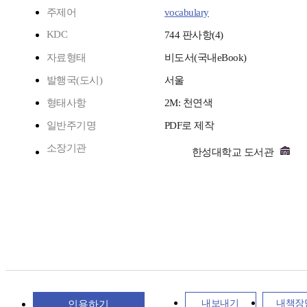
주제어
vocabulary
KDC
744 판사항(4)
자료형태
비도서(국내eBook)
발행국(도시)
서울
형태사항
2M: 천연색
일반주기명
PDF로 제작
소장기관
한성대학교 도서관
내보내기
내책장
인용하기