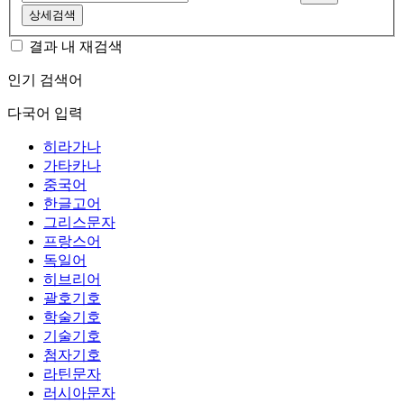
상세검색
결과 내 재검색
인기 검색어
다국어 입력
히라가나
가타카나
중국어
한글고어
그리스문자
프랑스어
독일어
히브리어
괄호기호
학술기호
기술기호
첨자기호
라틴문자
러시아문자