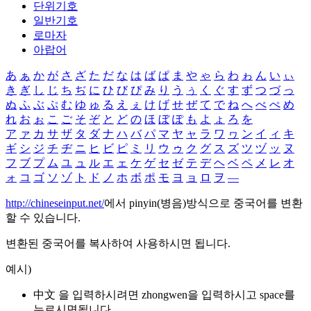
단위기호
일반기호
로마자
아랍어
あ
ぁ
か
が
さ
ざ
た
だ
な
は
ば
ぱ
ま
や
ゃ
ら
わ
ゎ
ん
い
ぃ
き
ぎ
し
じ
ち
ぢ
に
ひ
び
ぴ
み
り
う
ぅ
く
ぐ
す
ず
つ
づ
っ
ぬ
ふ
ぶ
ぷ
む
ゆ
ゅ
る
え
ぇ
け
げ
せ
ぜ
て
で
ね
へ
べ
ぺ
め
れ
お
ぉ
こ
ご
そ
ぞ
と
ど
の
ほ
ぼ
ぽ
も
よ
ょ
ろ
を
ア
ァ
カ
サ
ザ
タ
ダ
ナ
ハ
バ
パ
マ
ヤ
ャ
ラ
ワ
ヮ
ン
イ
ィ
キ
ギ
シ
ジ
チ
ヂ
ニ
ヒ
ビ
ピ
ミ
リ
ウ
ゥ
ク
グ
ス
ズ
ツ
ヅ
ッ
ヌ
フ
ブ
プ
ム
ユ
ュ
ル
エ
ェ
ケ
ゲ
セ
ゼ
テ
デ
ヘ
ベ
ペ
メ
レ
オ
ォ
コ
ゴ
ソ
ゾ
ト
ド
ノ
ホ
ボ
ポ
モ
ヨ
ョ
ロ
ヲ
―
http://chineseinput.net/
에서 pinyin(병음)방식으로 중국어를 변환
할 수 있습니다.
변환된 중국어를 복사하여 사용하시면 됩니다.
예시)
中文 을 입력하시려면
zhongwen
을 입력하시고 space를
누르시면됩니다.