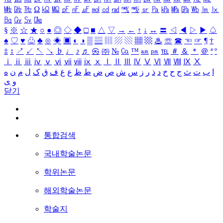
㎒
㎓
㎔
Ω
㏀
㏁
㎊
㎋
㎌
㏖
㏅
㎭
㎮
㎯
㏛
㎩
㎪
㎫
㎬
㏝
㏐
㏓
㏃
㏉
㏜
㏆
§
※
☆
★
○
●
◎
◇
◆
□
■
△
▽
→
←
↑
↓
↔
〓
◁
◀
▷
▶
♤
♠
♡
♥
♧
♣
⊙
◈
▣
◐
◑
▒
▤
▥
▨
▧
▦
▩
♨
☏
☎
☜
☞
¶
†
‡
↕
↗
↙
↖
↘
♭
♩
♪
♬
㉿
㈜
№
㏇
™
㏂
㏘
℡
＃
＆
＊
＠
ª
º
ⅰ
ⅱ
ⅲ
ⅳ
ⅴ
ⅵ
ⅶ
ⅷ
ⅸ
ⅹ
Ⅰ
Ⅱ
Ⅲ
Ⅳ
Ⅴ
Ⅵ
Ⅶ
Ⅷ
Ⅸ
Ⅹ
ا
ب
ت
ث
ج
ح
خ
د
ذ
ر
ز
س
ش
ص
ض
ط
ظ
ع
غ
ف
ق
ک
ل
م
ن
ه
و
ی
닫기
통합검색
국내학술논문
학위논문
해외학술논문
학술지