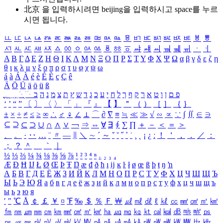
北京 을 입력하시려면
beijing
을 입력하시고 space를 누르
시면 됩니다.
ㅥ
ㅦ
ㅧ
ㅨ
ㅩ
ㅪ
ㅫ
ㅬ
ㅭ
ㅮ
ㅯ
ㅰ
ㅱ
ㅲ
ㅳ
ㅴ
ㅵ
ㅶ
ㅷ
ㅸ
ㅹ
ㅺ
ㅻ
ㅼ
ㅽ
ㅾ
ㅿ
ㆀ
ㆁ
ㆂ
ㆃ
ㆄ
ㆅ
ㆆ
ㆇ
ㆈ
ㆉ
ㆊ
ㆋ
ㆌ
ㆍ
ㆎ
Α
Β
Γ
Δ
Ε
Ζ
Η
Θ
Ι
Κ
Λ
Μ
Ν
Ξ
Ο
Π
Ρ
Σ
Τ
Υ
Φ
Χ
Ψ
Ω
α
β
γ
δ
ε
ζ
η
θ
ι
κ
λ
μ
ν
ξ
ο
π
ρ
σ
τ
υ
φ
χ
ψ
ω
á
à
Á
À
é
è
É
È
ç
Ç
ê
Ä
Ö
Ü
ä
ö
ü
ß
ְ
ֳ
ֲ
ֱ
ָ
ַ
ֵ
ֶ
ִ
ֹ
ּ
ֻ
ׂ
ׁ
ּ
ב
ה
נ
מ
צ
ת
ץ
ש
ד
ג
כ
ע
י
ח
ל
ך
ף
ק
ר
א
ט
ו
ן
ם
פ
‘
’
“
”
〔
〕
〈
〉
「
」
『
』
【
】
＂
（
）
［
］
｛
｝
±
×
÷
≠
≤
≥
∞
∴
♂
♀
∠
⊥
⌒
∂
∇
≡
≒
≪
≫
√
∽
∝
∵
∫
∬
∈
∋
⊆
⊇
⊂
⊃
∪
∩
∧
∨
￢
⇒
⇔
∀
∃
∮
∑
∏
＋
－
＜
＝
＞
、
。
·
‥
…
¨
〃
―
∥
＼
∼
´
～
ˇ
˘
˝
˚
˙
¸
˛
¡
¿
ː
！
＇
，
．
／
：
；
？
＾
＿
｀
｜
½
⅓
⅔
¼
¾
⅛
⅜
⅝
⅞
¹
²
³
⁴
ⁿ
₁
₂
₃
₄
Æ
Ð
Ħ
Ĳ
Ł
Ø
Œ
Þ
Ŧ
Ŋ
æ
đ
ð
ħ
ı
ĳ
ĸ
ŀ
ł
ø
œ
ß
þ
ŧ
ŋ
ŉ
А
Б
В
Г
Д
Е
Ё
Ж
З
И
Й
К
Л
М
Н
О
П
Р
С
Т
У
Ф
Х
Ц
Ч
Ш
Щ
Ъ
Ы
Ь
Э
Ю
Я
а
б
в
г
д
е
ё
ж
з
и
й
к
л
м
н
о
п
р
с
т
у
ф
х
ц
ч
ш
щ
ъ
ы
ь
э
ю
я
′
″
℃
Å
￠
￡
￥
¤
℉
‰
＄
％
Ｆ
￦
㎕
㎖
㎗
ℓ
㎘
㏄
㎣
㎤
㎥
㎦
㎙
㎚
㎛
㎜
㎝
㎞
㎟
㎠
㎡
㎢
㏊
㎍
㎎
㎏
㏏
㎈
㎉
㏈
㎧
㎨
㎰
㎱
㎲
㎳
㎴
㎵
㎶
㎷
㎸
㎹
㎀
㎁
㎂
㎃
㎄
㎺
㎻
㎽
㎾
㎿
㎐
㎑