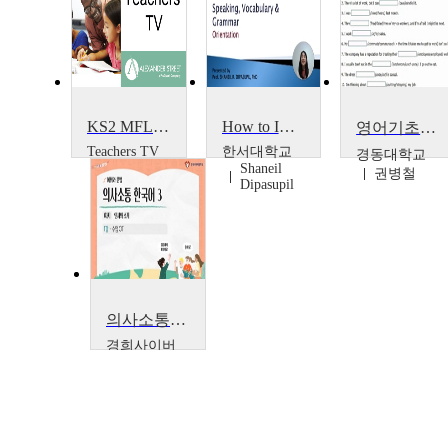
KS2 MFL: Weather Vocabulary
How to Improve Your English Communication Skills: Speaking, Vocabulary and Grammar
영어기초어휘
Teachers TV
한서대학교
경동대학교
Teachers
Shaneil
권병철
TV
Dipasupil
의사소통한국어3 (어휘와 문법)
경희사이버
대학교
석진주