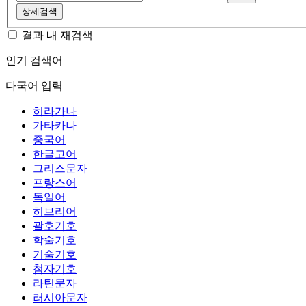
상세검색
결과 내 재검색
인기 검색어
다국어 입력
히라가나
가타카나
중국어
한글고어
그리스문자
프랑스어
독일어
히브리어
괄호기호
학술기호
기술기호
첨자기호
라틴문자
러시아문자