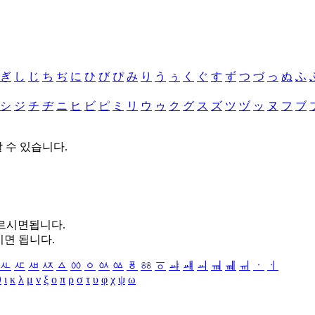
ぎ
し
じ
ち
ぢ
に
ひ
び
ぴ
み
り
う
ぅ
く
ぐ
す
ず
つ
づ
っ
ぬ
ふ
シ
ジ
チ
ヂ
ニ
ヒ
ビ
ピ
ミ
リ
ウ
ゥ
ク
グ
ス
ズ
ツ
ヅ
ッ
ヌ
フ
ブ
할 수 있습니다.
누르시면됩니다.
시면 됩니다.
ㅻ
ㅼ
ㅽ
ㅾ
ㅿ
ㆀ
ㆁ
ㆂ
ㆃ
ㆄ
ㆅ
ㆆ
ㆇ
ㆈ
ㆉ
ㆊ
ㆋ
ㆌ
ㆍ
ㆎ
θ
ι
κ
λ
μ
ν
ξ
ο
π
ρ
σ
τ
υ
φ
χ
ψ
ω