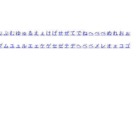
ぶ
ぷ
む
ゆ
ゅ
る
え
ぇ
け
げ
せ
ぜ
て
で
ね
へ
べ
ぺ
め
れ
お
ぉ
プ
ム
ユ
ュ
ル
エ
ェ
ケ
ゲ
セ
ゼ
テ
デ
ヘ
ベ
ペ
メ
レ
オ
ォ
コ
ゴ