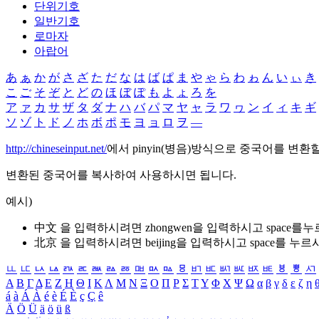
단위기호
일반기호
로마자
아랍어
あ
ぁ
か
が
さ
ざ
た
だ
な
は
ば
ぱ
ま
や
ゃ
ら
わ
ゎ
ん
い
ぃ
き
こ
ご
そ
ぞ
と
ど
の
ほ
ぼ
ぽ
も
よ
ょ
ろ
を
ア
ァ
カ
サ
ザ
タ
ダ
ナ
ハ
バ
パ
マ
ヤ
ャ
ラ
ワ
ヮ
ン
イ
ィ
キ
ギ
ソ
ゾ
ト
ド
ノ
ホ
ボ
ポ
モ
ヨ
ョ
ロ
ヲ
―
http://chineseinput.net/
에서 pinyin(병음)방식으로 중국어를 변환
변환된 중국어를 복사하여 사용하시면 됩니다.
예시)
中文 을 입력하시려면
zhongwen
을 입력하시고 space를
北京 을 입력하시려면
beijing
을 입력하시고 space를 누르
ㅥ
ㅦ
ㅧ
ㅨ
ㅩ
ㅪ
ㅫ
ㅬ
ㅭ
ㅮ
ㅯ
ㅰ
ㅱ
ㅲ
ㅳ
ㅴ
ㅵ
ㅶ
ㅷ
ㅸ
ㅹ
ㅺ
Α
Β
Γ
Δ
Ε
Ζ
Η
Θ
Ι
Κ
Λ
Μ
Ν
Ξ
Ο
Π
Ρ
Σ
Τ
Υ
Φ
Χ
Ψ
Ω
α
β
γ
δ
ε
ζ
η
á
à
Á
À
é
è
É
È
ç
Ç
ê
Ä
Ö
Ü
ä
ö
ü
ß