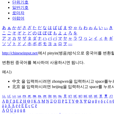
단위기호
일반기호
로마자
아랍어
あ
ぁ
か
が
さ
ざ
た
だ
な
は
ば
ぱ
ま
や
ゃ
ら
わ
ゎ
ん
い
ぃ
き
こ
ご
そ
ぞ
と
ど
の
ほ
ぼ
ぽ
も
よ
ょ
ろ
を
ア
ァ
カ
サ
ザ
タ
ダ
ナ
ハ
バ
パ
マ
ヤ
ャ
ラ
ワ
ヮ
ン
イ
ィ
キ
ギ
ソ
ゾ
ト
ド
ノ
ホ
ボ
ポ
モ
ヨ
ョ
ロ
ヲ
―
http://chineseinput.net/
에서 pinyin(병음)방식으로 중국어를 변환
변환된 중국어를 복사하여 사용하시면 됩니다.
예시)
中文 을 입력하시려면
zhongwen
을 입력하시고 space를
北京 을 입력하시려면
beijing
을 입력하시고 space를 누르
ㅥ
ㅦ
ㅧ
ㅨ
ㅩ
ㅪ
ㅫ
ㅬ
ㅭ
ㅮ
ㅯ
ㅰ
ㅱ
ㅲ
ㅳ
ㅴ
ㅵ
ㅶ
ㅷ
ㅸ
ㅹ
ㅺ
Α
Β
Γ
Δ
Ε
Ζ
Η
Θ
Ι
Κ
Λ
Μ
Ν
Ξ
Ο
Π
Ρ
Σ
Τ
Υ
Φ
Χ
Ψ
Ω
α
β
γ
δ
ε
ζ
η
á
à
Á
À
é
è
É
È
ç
Ç
ê
Ä
Ö
Ü
ä
ö
ü
ß