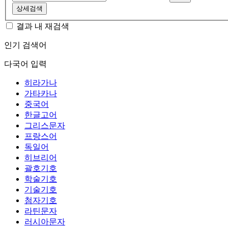
상세검색
결과 내 재검색
인기 검색어
다국어 입력
히라가나
가타카나
중국어
한글고어
그리스문자
프랑스어
독일어
히브리어
괄호기호
학술기호
기술기호
첨자기호
라틴문자
러시아문자