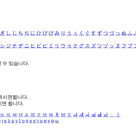
ぎ
し
じ
ち
ぢ
に
ひ
び
ぴ
み
り
う
ぅ
く
ぐ
す
ず
つ
づ
っ
ぬ
ふ
シ
ジ
チ
ヂ
ニ
ヒ
ビ
ピ
ミ
リ
ウ
ゥ
ク
グ
ス
ズ
ツ
ヅ
ッ
ヌ
フ
ブ
할 수 있습니다.
누르시면됩니다.
시면 됩니다.
ㅻ
ㅼ
ㅽ
ㅾ
ㅿ
ㆀ
ㆁ
ㆂ
ㆃ
ㆄ
ㆅ
ㆆ
ㆇ
ㆈ
ㆉ
ㆊ
ㆋ
ㆌ
ㆍ
ㆎ
θ
ι
κ
λ
μ
ν
ξ
ο
π
ρ
σ
τ
υ
φ
χ
ψ
ω