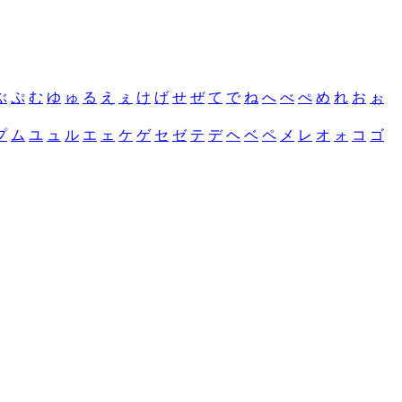
ぶ
ぷ
む
ゆ
ゅ
る
え
ぇ
け
げ
せ
ぜ
て
で
ね
へ
べ
ぺ
め
れ
お
ぉ
プ
ム
ユ
ュ
ル
エ
ェ
ケ
ゲ
セ
ゼ
テ
デ
ヘ
ベ
ペ
メ
レ
オ
ォ
コ
ゴ