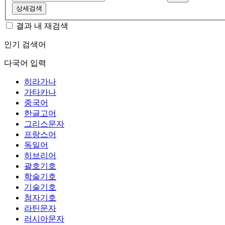
상세검색
결과 내 재검색
인기 검색어
다국어 입력
히라가나
가타카나
중국어
한글고어
그리스문자
프랑스어
독일어
히브리어
괄호기호
학술기호
기술기호
첨자기호
라틴문자
러시아문자