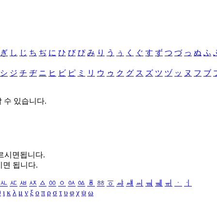
ぎ
し
じ
ち
ぢ
に
ひ
び
ぴ
み
り
う
ぅ
く
ぐ
す
ず
つ
づ
っ
ぬ
ふ
シ
ジ
チ
ヂ
ニ
ヒ
ビ
ピ
ミ
リ
ウ
ゥ
ク
グ
ス
ズ
ツ
ヅ
ッ
ヌ
フ
ブ
할 수 있습니다.
누르시면됩니다.
시면 됩니다.
ㅻ
ㅼ
ㅽ
ㅾ
ㅿ
ㆀ
ㆁ
ㆂ
ㆃ
ㆄ
ㆅ
ㆆ
ㆇ
ㆈ
ㆉ
ㆊ
ㆋ
ㆌ
ㆍ
ㆎ
θ
ι
κ
λ
μ
ν
ξ
ο
π
ρ
σ
τ
υ
φ
χ
ψ
ω