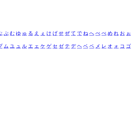
ぶ
ぷ
む
ゆ
ゅ
る
え
ぇ
け
げ
せ
ぜ
て
で
ね
へ
べ
ぺ
め
れ
お
ぉ
プ
ム
ユ
ュ
ル
エ
ェ
ケ
ゲ
セ
ゼ
テ
デ
ヘ
ベ
ペ
メ
レ
オ
ォ
コ
ゴ