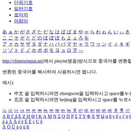
단위기호
일반기호
로마자
아랍어
あ
ぁ
か
が
さ
ざ
た
だ
な
は
ば
ぱ
ま
や
ゃ
ら
わ
ゎ
ん
い
ぃ
き
こ
ご
そ
ぞ
と
ど
の
ほ
ぼ
ぽ
も
よ
ょ
ろ
を
ア
ァ
カ
サ
ザ
タ
ダ
ナ
ハ
バ
パ
マ
ヤ
ャ
ラ
ワ
ヮ
ン
イ
ィ
キ
ギ
ソ
ゾ
ト
ド
ノ
ホ
ボ
ポ
モ
ヨ
ョ
ロ
ヲ
―
http://chineseinput.net/
에서 pinyin(병음)방식으로 중국어를 변환
변환된 중국어를 복사하여 사용하시면 됩니다.
예시)
中文 을 입력하시려면
zhongwen
을 입력하시고 space를
北京 을 입력하시려면
beijing
을 입력하시고 space를 누르
ㅥ
ㅦ
ㅧ
ㅨ
ㅩ
ㅪ
ㅫ
ㅬ
ㅭ
ㅮ
ㅯ
ㅰ
ㅱ
ㅲ
ㅳ
ㅴ
ㅵ
ㅶ
ㅷ
ㅸ
ㅹ
ㅺ
Α
Β
Γ
Δ
Ε
Ζ
Η
Θ
Ι
Κ
Λ
Μ
Ν
Ξ
Ο
Π
Ρ
Σ
Τ
Υ
Φ
Χ
Ψ
Ω
α
β
γ
δ
ε
ζ
η
á
à
Á
À
é
è
É
È
ç
Ç
ê
Ä
Ö
Ü
ä
ö
ü
ß