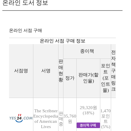
온라인 도서 정보
온라인 서점 구매
온라인 서점 구매 정보
종이책
전
자
판
책
포인
매
서점명
서명
구
트
현
판매가(할
매
정가
(포
황
인율)
링
인트
크
몰)
29,320원
The Scribner
1,470
(18%)
판
Encyclopedia
35,760
포인
매
of American
원
트
중
Lives
(5%)