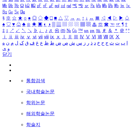
㎒
㎓
㎔
Ω
㏀
㏁
㎊
㎋
㎌
㏖
㏅
㎭
㎮
㎯
㏛
㎩
㎪
㎫
㎬
㏝
㏐
㏓
㏃
㏉
㏜
㏆
§
※
☆
★
○
●
◎
◇
◆
□
■
△
▽
→
←
↑
↓
↔
〓
◁
◀
▷
▶
♤
♠
♡
♥
♧
♣
⊙
◈
▣
◐
◑
▒
▤
▥
▨
▧
▦
▩
♨
☏
☎
☜
☞
¶
†
‡
↕
↗
↙
↖
↘
♭
♩
♪
♬
㉿
㈜
№
㏇
™
㏂
㏘
℡
＃
＆
＊
＠
ª
º
ⅰ
ⅱ
ⅲ
ⅳ
ⅴ
ⅵ
ⅶ
ⅷ
ⅸ
ⅹ
Ⅰ
Ⅱ
Ⅲ
Ⅳ
Ⅴ
Ⅵ
Ⅶ
Ⅷ
Ⅸ
Ⅹ
ا
ب
ت
ث
ج
ح
خ
د
ذ
ر
ز
س
ش
ص
ض
ط
ظ
ع
غ
ف
ق
ک
ل
م
ن
ه
و
ی
닫기
통합검색
국내학술논문
학위논문
해외학술논문
학술지