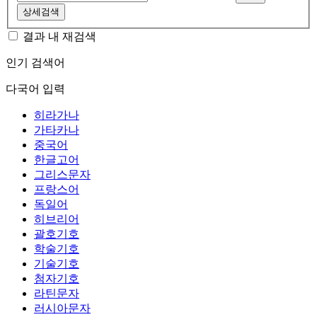
상세검색
결과 내 재검색
인기 검색어
다국어 입력
히라가나
가타카나
중국어
한글고어
그리스문자
프랑스어
독일어
히브리어
괄호기호
학술기호
기술기호
첨자기호
라틴문자
러시아문자