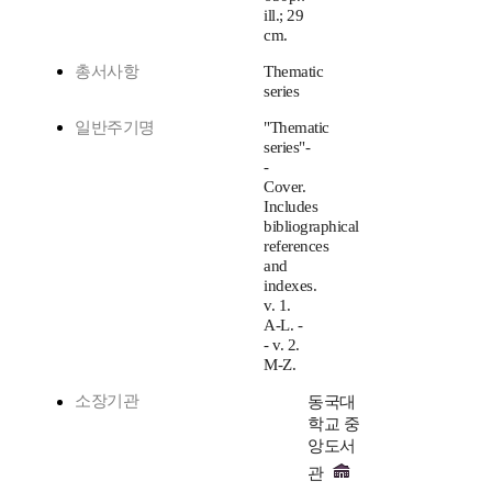
ill.; 29
cm.
총서사항
Thematic
series
일반주기명
"Thematic
series"-
-
Cover.
Includes
bibliographical
references
and
indexes.
v. 1.
A-L. -
- v. 2.
M-Z.
소장기관
동국대
학교 중
앙도서
관