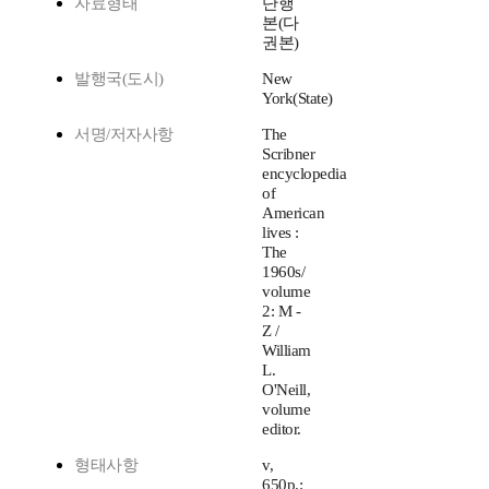
자료형태
단행
본(다
권본)
발행국(도시)
New
York(State)
서명/저자사항
The
Scribner
encyclopedia
of
American
lives :
The
1960s/
volume
2: M -
Z /
William
L.
O'Neill,
volume
editor.
형태사항
v,
650p.: