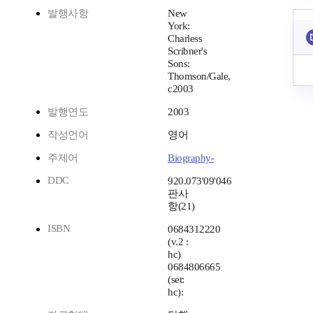
발행사항
New
York:
Charless
Scribner's
Sons:
Thomson/Gale,
c2003
발행연도
2003
작성언어
영어
주제어
Biography-
DDC
920.073'09'046
판사
항(21)
ISBN
0684312220
(v.2 :
hc)
0684806665
(set:
hc):