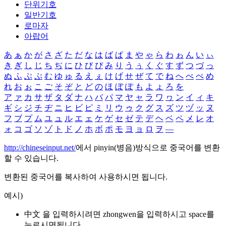
단위기호
일반기호
로마자
아랍어
あ
ぁ
か
が
さ
ざ
た
だ
な
は
ば
ぱ
ま
や
ゃ
ら
わ
ゎ
ん
い
ぃ
き
ぎ
し
じ
ち
ぢ
に
ひ
び
ぴ
み
り
う
ぅ
く
ぐ
す
ず
つ
づ
っ
ぬ
ふ
ぶ
ぷ
む
ゆ
ゅ
る
え
ぇ
け
げ
せ
ぜ
て
で
ね
へ
べ
ぺ
め
れ
お
ぉ
こ
ご
そ
ぞ
と
ど
の
ほ
ぼ
ぽ
も
よ
ょ
ろ
を
ア
ァ
カ
サ
ザ
タ
ダ
ナ
ハ
バ
パ
マ
ヤ
ャ
ラ
ワ
ヮ
ン
イ
ィ
キ
ギ
シ
ジ
チ
ヂ
ニ
ヒ
ビ
ピ
ミ
リ
ウ
ゥ
ク
グ
ス
ズ
ツ
ヅ
ッ
ヌ
フ
ブ
プ
ム
ユ
ュ
ル
エ
ェ
ケ
ゲ
セ
ゼ
テ
デ
ヘ
ベ
ペ
メ
レ
オ
ォ
コ
ゴ
ソ
ゾ
ト
ド
ノ
ホ
ボ
ポ
モ
ヨ
ョ
ロ
ヲ
―
http://chineseinput.net/
에서 pinyin(병음)방식으로 중국어를 변환
할 수 있습니다.
변환된 중국어를 복사하여 사용하시면 됩니다.
예시)
中文 을 입력하시려면
zhongwen
을 입력하시고 space를
누르시면됩니다.