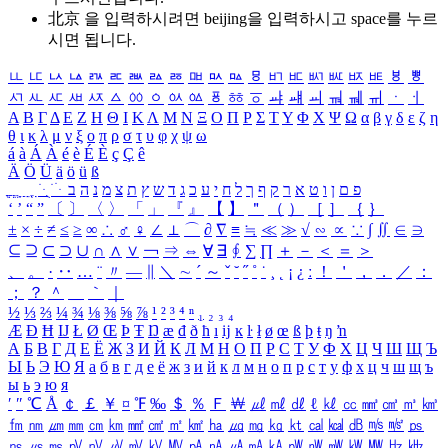
北京 을 입력하시려면
beijing
을 입력하시고 space를 누르
시면 됩니다.
ㅥ
ㅦ
ㅧ
ㅨ
ㅩ
ㅪ
ㅫ
ㅬ
ㅭ
ㅮ
ㅯ
ㅰ
ㅱ
ㅲ
ㅳ
ㅴ
ㅵ
ㅶ
ㅷ
ㅸ
ㅹ
ㅺ
ㅻ
ㅼ
ㅽ
ㅾ
ㅿ
ㆀ
ㆁ
ㆂ
ㆃ
ㆄ
ㆅ
ㆆ
ㆇ
ㆈ
ㆉ
ㆊ
ㆋ
ㆌ
ㆍ
ㆎ
Α
Β
Γ
Δ
Ε
Ζ
Η
Θ
Ι
Κ
Λ
Μ
Ν
Ξ
Ο
Π
Ρ
Σ
Τ
Υ
Φ
Χ
Ψ
Ω
α
β
γ
δ
ε
ζ
η
θ
ι
κ
λ
μ
ν
ξ
ο
π
ρ
σ
τ
υ
φ
χ
ψ
ω
á
à
Á
À
é
è
É
È
ç
Ç
ê
Ä
Ö
Ü
ä
ö
ü
ß
ְ
ֳ
ֲ
ֱ
ָ
ַ
ֵ
ֶ
ִ
ֹ
ּ
ֻ
ׂ
ׁ
ּ
ב
ה
נ
מ
צ
ת
ץ
ש
ד
ג
כ
ע
י
ח
ל
ך
ף
ק
ר
א
ט
ו
ן
ם
פ
‘
’
“
”
〔
〕
〈
〉
「
」
『
』
【
】
＂
（
）
［
］
｛
｝
±
×
÷
≠
≤
≥
∞
∴
♂
♀
∠
⊥
⌒
∂
∇
≡
≒
≪
≫
√
∽
∝
∵
∫
∬
∈
∋
⊆
⊇
⊂
⊃
∪
∩
∧
∨
￢
⇒
⇔
∀
∃
∮
∑
∏
＋
－
＜
＝
＞
、
。
·
‥
…
¨
〃
―
∥
＼
∼
´
～
ˇ
˘
˝
˚
˙
¸
˛
¡
¿
ː
！
＇
，
．
／
：
；
？
＾
＿
｀
｜
½
⅓
⅔
¼
¾
⅛
⅜
⅝
⅞
¹
²
³
⁴
ⁿ
₁
₂
₃
₄
Æ
Ð
Ħ
Ĳ
Ł
Ø
Œ
Þ
Ŧ
Ŋ
æ
đ
ð
ħ
ı
ĳ
ĸ
ŀ
ł
ø
œ
ß
þ
ŧ
ŋ
ŉ
А
Б
В
Г
Д
Е
Ё
Ж
З
И
Й
К
Л
М
Н
О
П
Р
С
Т
У
Ф
Х
Ц
Ч
Ш
Щ
Ъ
Ы
Ь
Э
Ю
Я
а
б
в
г
д
е
ё
ж
з
и
й
к
л
м
н
о
п
р
с
т
у
ф
х
ц
ч
ш
щ
ъ
ы
ь
э
ю
я
′
″
℃
Å
￠
￡
￥
¤
℉
‰
＄
％
Ｆ
￦
㎕
㎖
㎗
ℓ
㎘
㏄
㎣
㎤
㎥
㎦
㎙
㎚
㎛
㎜
㎝
㎞
㎟
㎠
㎡
㎢
㏊
㎍
㎎
㎏
㏏
㎈
㎉
㏈
㎧
㎨
㎰
㎱
㎲
㎳
㎴
㎵
㎶
㎷
㎸
㎹
㎀
㎁
㎂
㎃
㎄
㎺
㎻
㎽
㎾
㎿
㎐
㎑