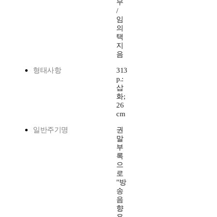
무
/
임
의
택
지
음
형태사항
313
p.:
삽
화;
26
cm
일반주기명
권
말
부
록
으
로
"방
송
음
향