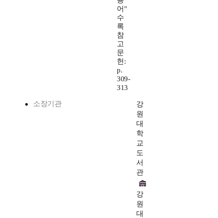
용
어"
수
록
참
고
문
헌:
p.
309-
313
소장기관
강
원
대
학
교
도
서
관
강
원
대