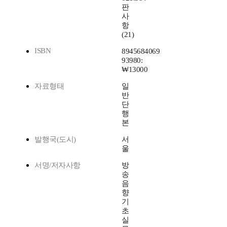
판
사
항
(21)
ISBN
8945684069
93980:
₩13000
자료형태
일
반
단
행
본
발행국(도시)
서
울
서명/저자사항
방
송
음
향
기
초
실