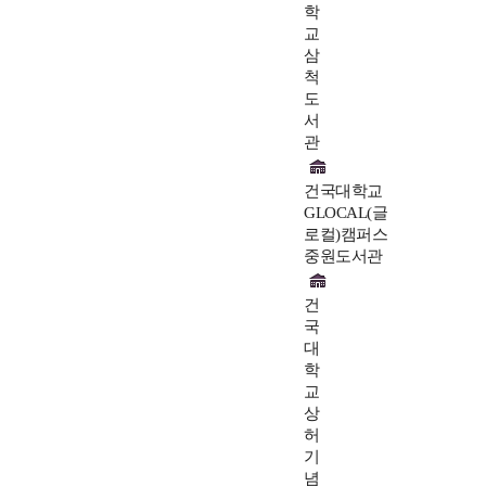
학
교
삼
척
도
서
관
건국대학교
GLOCAL(글
로컬)캠퍼스
중원도서관
건
국
대
학
교
상
허
기
념