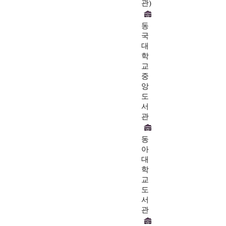
관)
동
국
대
학
교
중
앙
도
서
관
동
아
대
학
교
도
서
관