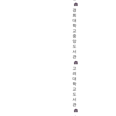
경
희
대
학
교
중
앙
도
서
관
고
려
대
학
교
도
서
관