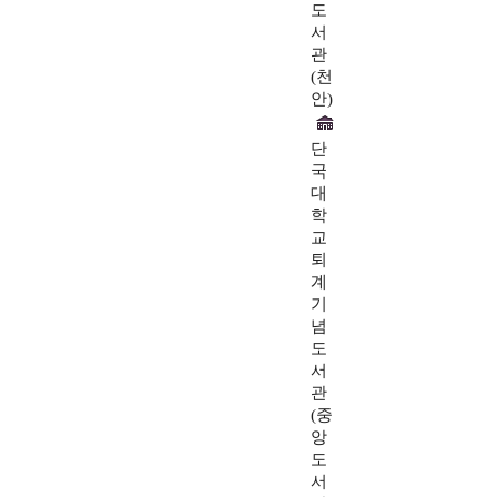
도
서
관
(천
안)
단
국
대
학
교
퇴
계
기
념
도
서
관
(중
앙
도
서