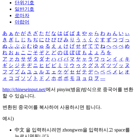
단위기호
일반기호
로마자
아랍어
あ
ぁ
か
が
さ
ざ
た
だ
な
は
ば
ぱ
ま
や
ゃ
ら
わ
ゎ
ん
い
ぃ
き
ぎ
し
じ
ち
ぢ
に
ひ
び
ぴ
み
り
う
ぅ
く
ぐ
す
ず
つ
づ
っ
ぬ
ふ
ぶ
ぷ
む
ゆ
ゅ
る
え
ぇ
け
げ
せ
ぜ
て
で
ね
へ
べ
ぺ
め
れ
お
ぉ
こ
ご
そ
ぞ
と
ど
の
ほ
ぼ
ぽ
も
よ
ょ
ろ
を
ア
ァ
カ
サ
ザ
タ
ダ
ナ
ハ
バ
パ
マ
ヤ
ャ
ラ
ワ
ヮ
ン
イ
ィ
キ
ギ
シ
ジ
チ
ヂ
ニ
ヒ
ビ
ピ
ミ
リ
ウ
ゥ
ク
グ
ス
ズ
ツ
ヅ
ッ
ヌ
フ
ブ
プ
ム
ユ
ュ
ル
エ
ェ
ケ
ゲ
セ
ゼ
テ
デ
ヘ
ベ
ペ
メ
レ
オ
ォ
コ
ゴ
ソ
ゾ
ト
ド
ノ
ホ
ボ
ポ
モ
ヨ
ョ
ロ
ヲ
―
http://chineseinput.net/
에서 pinyin(병음)방식으로 중국어를 변환
할 수 있습니다.
변환된 중국어를 복사하여 사용하시면 됩니다.
예시)
中文 을 입력하시려면
zhongwen
을 입력하시고 space를
누르시면됩니다.