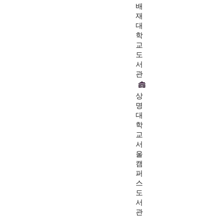
배
재
대
학
교
도
서
관
상
명
대
학
교
서
울
캠
퍼
스
도
서
관