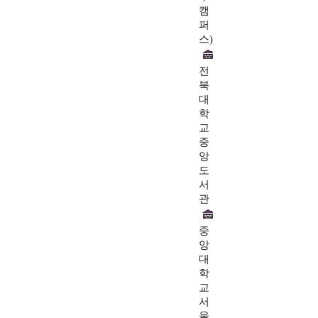
캠
퍼
스)
전
북
대
학
교
중
앙
도
서
관
중
앙
대
학
교
서
울