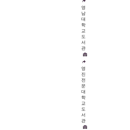
영
남
대
학
교
도
서
관
영
진
전
문
대
학
교
도
서
관