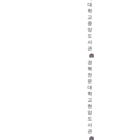
대
학
교
중
앙
도
서
관
경
북
전
문
대
학
교
현
암
도
서
관