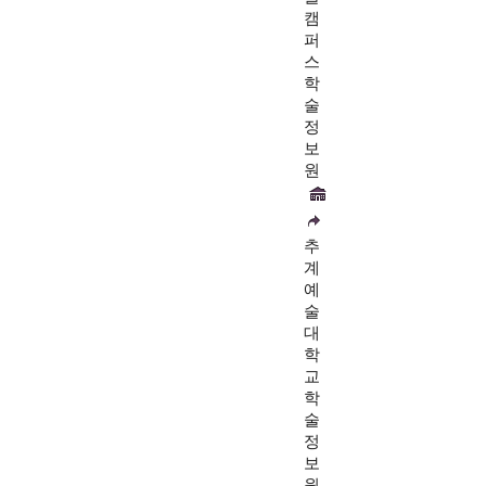
캠
퍼
스
학
술
정
보
원
추
계
예
술
대
학
교
학
술
정
보
원