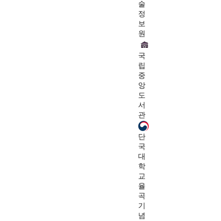
술
정
보
원
국
립
중
앙
도
서
관
단
국
대
학
교
율
곡
기
념