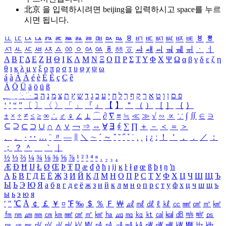
北京 을 입력하시려면
beijing
을 입력하시고 space를 누르
시면 됩니다.
ㅥ
ㅦ
ㅧ
ㅨ
ㅩ
ㅪ
ㅫ
ㅬ
ㅭ
ㅮ
ㅯ
ㅰ
ㅱ
ㅲ
ㅳ
ㅴ
ㅵ
ㅶ
ㅷ
ㅸ
ㅹ
ㅺ
ㅻ
ㅼ
ㅽ
ㅾ
ㅿ
ㆀ
ㆁ
ㆂ
ㆃ
ㆄ
ㆅ
ㆆ
ㆇ
ㆈ
ㆉ
ㆊ
ㆋ
ㆌ
ㆍ
ㆎ
Α
Β
Γ
Δ
Ε
Ζ
Η
Θ
Ι
Κ
Λ
Μ
Ν
Ξ
Ο
Π
Ρ
Σ
Τ
Υ
Φ
Χ
Ψ
Ω
α
β
γ
δ
ε
ζ
η
θ
ι
κ
λ
μ
ν
ξ
ο
π
ρ
σ
τ
υ
φ
χ
ψ
ω
á
à
Á
À
é
è
É
È
ç
Ç
ê
Ä
Ö
Ü
ä
ö
ü
ß
ְ
ֳ
ֲ
ֱ
ָ
ַ
ֵ
ֶ
ִ
ֹ
ּ
ֻ
ׂ
ׁ
ּ
ב
ה
נ
מ
צ
ת
ץ
ש
ד
ג
כ
ע
י
ח
ל
ך
ף
ק
ר
א
ט
ו
ן
ם
פ
‘
’
“
”
〔
〕
〈
〉
「
」
『
』
【
】
＂
（
）
［
］
｛
｝
±
×
÷
≠
≤
≥
∞
∴
♂
♀
∠
⊥
⌒
∂
∇
≡
≒
≪
≫
√
∽
∝
∵
∫
∬
∈
∋
⊆
⊇
⊂
⊃
∪
∩
∧
∨
￢
⇒
⇔
∀
∃
∮
∑
∏
＋
－
＜
＝
＞
、
。
·
‥
…
¨
〃
―
∥
＼
∼
´
～
ˇ
˘
˝
˚
˙
¸
˛
¡
¿
ː
！
＇
，
．
／
：
；
？
＾
＿
｀
｜
½
⅓
⅔
¼
¾
⅛
⅜
⅝
⅞
¹
²
³
⁴
ⁿ
₁
₂
₃
₄
Æ
Ð
Ħ
Ĳ
Ł
Ø
Œ
Þ
Ŧ
Ŋ
æ
đ
ð
ħ
ı
ĳ
ĸ
ŀ
ł
ø
œ
ß
þ
ŧ
ŋ
ŉ
А
Б
В
Г
Д
Е
Ё
Ж
З
И
Й
К
Л
М
Н
О
П
Р
С
Т
У
Ф
Х
Ц
Ч
Ш
Щ
Ъ
Ы
Ь
Э
Ю
Я
а
б
в
г
д
е
ё
ж
з
и
й
к
л
м
н
о
п
р
с
т
у
ф
х
ц
ч
ш
щ
ъ
ы
ь
э
ю
я
′
″
℃
Å
￠
￡
￥
¤
℉
‰
＄
％
Ｆ
￦
㎕
㎖
㎗
ℓ
㎘
㏄
㎣
㎤
㎥
㎦
㎙
㎚
㎛
㎜
㎝
㎞
㎟
㎠
㎡
㎢
㏊
㎍
㎎
㎏
㏏
㎈
㎉
㏈
㎧
㎨
㎰
㎱
㎲
㎳
㎴
㎵
㎶
㎷
㎸
㎹
㎀
㎁
㎂
㎃
㎄
㎺
㎻
㎽
㎾
㎿
㎐
㎑