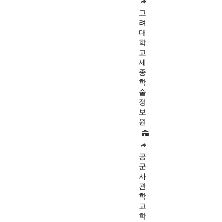
고
려
대
학
교
세
종
학
술
정
보
원
공
군
사
관
학
교
학