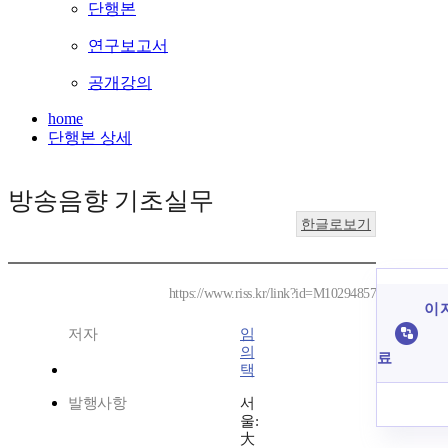
단행본
연구보고서
공개강의
home
단행본 상세
방송음향 기초실무
한글로보기
https://www.riss.kr/link?id=M10294857
이 
저자
임
의
료
택
발행사항
서
울:
大