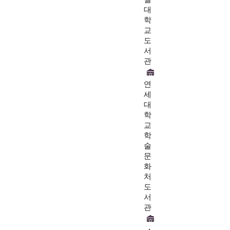
대
학
교
도
서
관
연
세
대
학
교
학
술
문
화
처
도
서
관