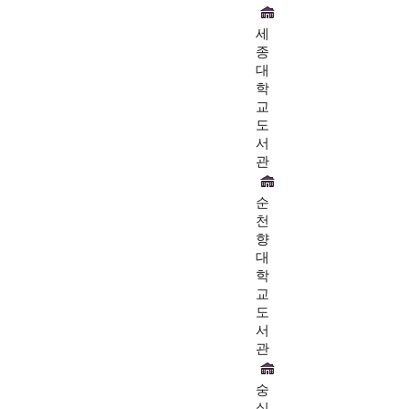
세
종
대
학
교
도
서
관
순
천
향
대
학
교
도
서
관
숭
실