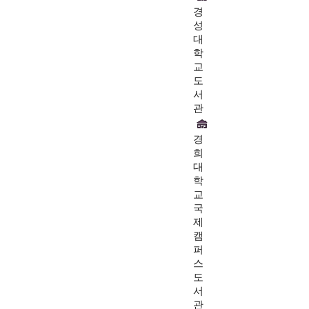
경
성
대
학
교
도
서
관
경
희
대
학
교
국
제
캠
퍼
스
도
서
관