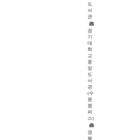
도
서
관
경
기
대
학
교
중
앙
도
서
관
(수
원
캠
퍼
스)
경
북