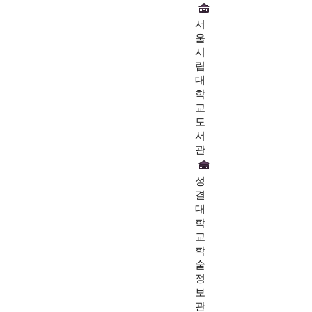
서
울
시
립
대
학
교
도
서
관
성
결
대
학
교
학
술
정
보
관