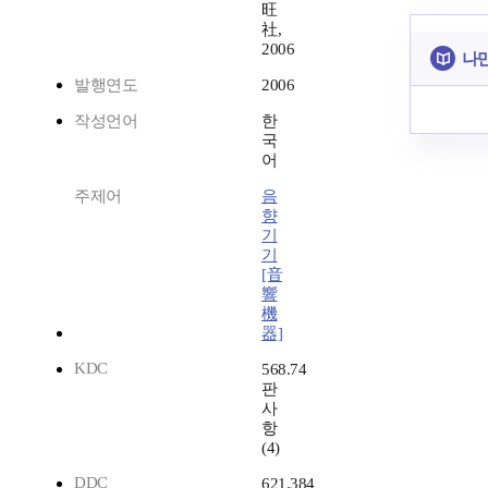
旺
社,
2006
나만
발행연도
2006
작성언어
한
국
어
주제어
음
향
기
기
[音
響
機
器]
KDC
568.74
판
사
항
(4)
DDC
621.384