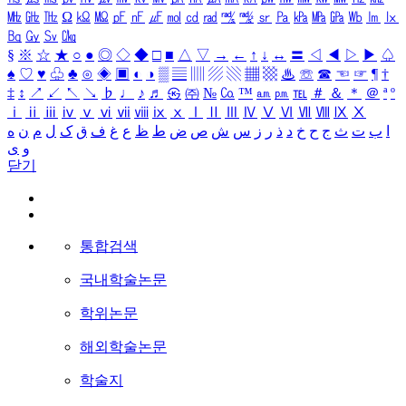
㎒
㎓
㎔
Ω
㏀
㏁
㎊
㎋
㎌
㏖
㏅
㎭
㎮
㎯
㏛
㎩
㎪
㎫
㎬
㏝
㏐
㏓
㏃
㏉
㏜
㏆
§
※
☆
★
○
●
◎
◇
◆
□
■
△
▽
→
←
↑
↓
↔
〓
◁
◀
▷
▶
♤
♠
♡
♥
♧
♣
⊙
◈
▣
◐
◑
▒
▤
▥
▨
▧
▦
▩
♨
☏
☎
☜
☞
¶
†
‡
↕
↗
↙
↖
↘
♭
♩
♪
♬
㉿
㈜
№
㏇
™
㏂
㏘
℡
＃
＆
＊
＠
ª
º
ⅰ
ⅱ
ⅲ
ⅳ
ⅴ
ⅵ
ⅶ
ⅷ
ⅸ
ⅹ
Ⅰ
Ⅱ
Ⅲ
Ⅳ
Ⅴ
Ⅵ
Ⅶ
Ⅷ
Ⅸ
Ⅹ
ا
ب
ت
ث
ج
ح
خ
د
ذ
ر
ز
س
ش
ص
ض
ط
ظ
ع
غ
ف
ق
ک
ل
م
ن
ه
و
ی
닫기
통합검색
국내학술논문
학위논문
해외학술논문
학술지