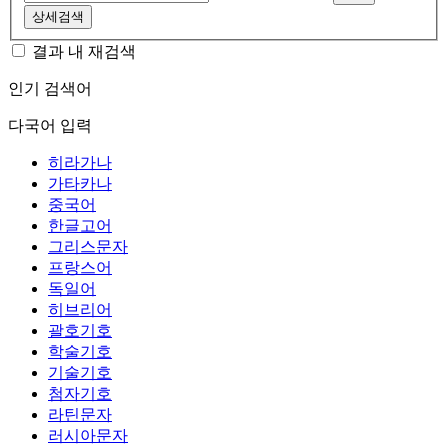
상세검색
결과 내 재검색
인기 검색어
다국어 입력
히라가나
가타카나
중국어
한글고어
그리스문자
프랑스어
독일어
히브리어
괄호기호
학술기호
기술기호
첨자기호
라틴문자
러시아문자