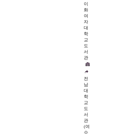
이
화
여
자
대
학
교
도
서
관
전
남
대
학
교
도
서
관
(여
수