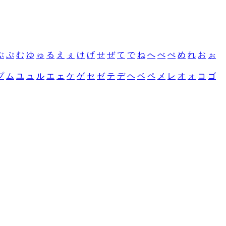
ぶ
ぷ
む
ゆ
ゅ
る
え
ぇ
け
げ
せ
ぜ
て
で
ね
へ
べ
ぺ
め
れ
お
ぉ
プ
ム
ユ
ュ
ル
エ
ェ
ケ
ゲ
セ
ゼ
テ
デ
ヘ
ベ
ペ
メ
レ
オ
ォ
コ
ゴ