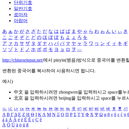
단위기호
일반기호
로마자
아랍어
あ
ぁ
か
が
さ
ざ
た
だ
な
は
ば
ぱ
ま
や
ゃ
ら
わ
ゎ
ん
い
ぃ
き
こ
ご
そ
ぞ
と
ど
の
ほ
ぼ
ぽ
も
よ
ょ
ろ
を
ア
ァ
カ
サ
ザ
タ
ダ
ナ
ハ
バ
パ
マ
ヤ
ャ
ラ
ワ
ヮ
ン
イ
ィ
キ
ギ
ソ
ゾ
ト
ド
ノ
ホ
ボ
ポ
モ
ヨ
ョ
ロ
ヲ
―
http://chineseinput.net/
에서 pinyin(병음)방식으로 중국어를 변환
변환된 중국어를 복사하여 사용하시면 됩니다.
예시)
中文 을 입력하시려면
zhongwen
을 입력하시고 space를
北京 을 입력하시려면
beijing
을 입력하시고 space를 누르
ㅥ
ㅦ
ㅧ
ㅨ
ㅩ
ㅪ
ㅫ
ㅬ
ㅭ
ㅮ
ㅯ
ㅰ
ㅱ
ㅲ
ㅳ
ㅴ
ㅵ
ㅶ
ㅷ
ㅸ
ㅹ
ㅺ
Α
Β
Γ
Δ
Ε
Ζ
Η
Θ
Ι
Κ
Λ
Μ
Ν
Ξ
Ο
Π
Ρ
Σ
Τ
Υ
Φ
Χ
Ψ
Ω
α
β
γ
δ
ε
ζ
η
á
à
Á
À
é
è
É
È
ç
Ç
ê
Ä
Ö
Ü
ä
ö
ü
ß