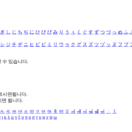
ぎ
し
じ
ち
ぢ
に
ひ
び
ぴ
み
り
う
ぅ
く
ぐ
す
ず
つ
づ
っ
ぬ
ふ
シ
ジ
チ
ヂ
ニ
ヒ
ビ
ピ
ミ
リ
ウ
ゥ
ク
グ
ス
ズ
ツ
ヅ
ッ
ヌ
フ
ブ
할 수 있습니다.
누르시면됩니다.
시면 됩니다.
ㅻ
ㅼ
ㅽ
ㅾ
ㅿ
ㆀ
ㆁ
ㆂ
ㆃ
ㆄ
ㆅ
ㆆ
ㆇ
ㆈ
ㆉ
ㆊ
ㆋ
ㆌ
ㆍ
ㆎ
θ
ι
κ
λ
μ
ν
ξ
ο
π
ρ
σ
τ
υ
φ
χ
ψ
ω