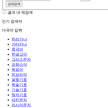
상세검색
결과 내 재검색
인기 검색어
다국어 입력
히라가나
가타카나
중국어
한글고어
그리스문자
프랑스어
독일어
히브리어
괄호기호
학술기호
기술기호
첨자기호
라틴문자
러시아문자