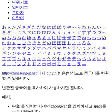
단위기호
일반기호
로마자
아랍어
あ
ぁ
か
が
さ
ざ
た
だ
な
は
ば
ぱ
ま
や
ゃ
ら
わ
ゎ
ん
い
ぃ
き
ぎ
し
じ
ち
ぢ
に
ひ
び
ぴ
み
り
う
ぅ
く
ぐ
す
ず
つ
づ
っ
ぬ
ふ
ぶ
ぷ
む
ゆ
ゅ
る
え
ぇ
け
げ
せ
ぜ
て
で
ね
へ
べ
ぺ
め
れ
お
ぉ
こ
ご
そ
ぞ
と
ど
の
ほ
ぼ
ぽ
も
よ
ょ
ろ
を
ア
ァ
カ
サ
ザ
タ
ダ
ナ
ハ
バ
パ
マ
ヤ
ャ
ラ
ワ
ヮ
ン
イ
ィ
キ
ギ
シ
ジ
チ
ヂ
ニ
ヒ
ビ
ピ
ミ
リ
ウ
ゥ
ク
グ
ス
ズ
ツ
ヅ
ッ
ヌ
フ
ブ
プ
ム
ユ
ュ
ル
エ
ェ
ケ
ゲ
セ
ゼ
テ
デ
ヘ
ベ
ペ
メ
レ
オ
ォ
コ
ゴ
ソ
ゾ
ト
ド
ノ
ホ
ボ
ポ
モ
ヨ
ョ
ロ
ヲ
―
http://chineseinput.net/
에서 pinyin(병음)방식으로 중국어를 변환
할 수 있습니다.
변환된 중국어를 복사하여 사용하시면 됩니다.
예시)
中文 을 입력하시려면
zhongwen
을 입력하시고 space를
누르시면됩니다.