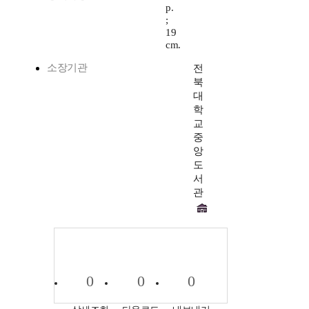
p.
;
19
cm.
소장기관
전
북
대
학
교
중
앙
도
서
관
0
0
0