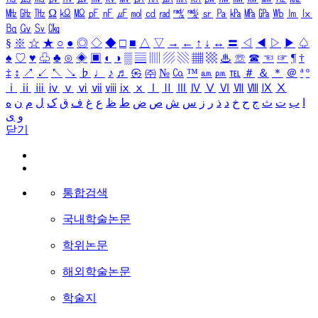
㎒
㎓
㎔
Ω
㏀
㏁
㎊
㎋
㎌
㏖
㏅
㎭
㎮
㎯
㏛
㎩
㎪
㎫
㎬
㏝
㏐
㏓
㏃
㏉
㏜
㏆
§
※
☆
★
○
●
◎
◇
◆
□
■
△
▽
→
←
↑
↓
↔
〓
◁
◀
▷
▶
♤
♠
♡
♥
♧
♣
⊙
◈
▣
◐
◑
▒
▤
▥
▨
▧
▦
▩
♨
☏
☎
☜
☞
¶
†
‡
↕
↗
↙
↖
↘
♭
♩
♪
♬
㉿
㈜
№
㏇
™
㏂
㏘
℡
＃
＆
＊
＠
ª
º
ⅰ
ⅱ
ⅲ
ⅳ
ⅴ
ⅵ
ⅶ
ⅷ
ⅸ
ⅹ
Ⅰ
Ⅱ
Ⅲ
Ⅳ
Ⅴ
Ⅵ
Ⅶ
Ⅷ
Ⅸ
Ⅹ
ا
ب
ت
ث
ج
ح
خ
د
ذ
ر
ز
س
ش
ص
ض
ط
ظ
ع
غ
ف
ق
ک
ل
م
ن
ه
و
ی
닫기
통합검색
국내학술논문
학위논문
해외학술논문
학술지