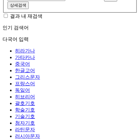
상세검색
결과 내 재검색
인기 검색어
다국어 입력
히라가나
가타카나
중국어
한글고어
그리스문자
프랑스어
독일어
히브리어
괄호기호
학술기호
기술기호
첨자기호
라틴문자
러시아문자