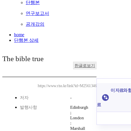
단행본
연구보고서
공개강의
home
단행본 상세
The bible true
한글로보기
https://www.riss.kr/link?id=M2561346
이 자료와 함
저자
-
료
발행사항
Edinburgh
;
London
:
Marshall