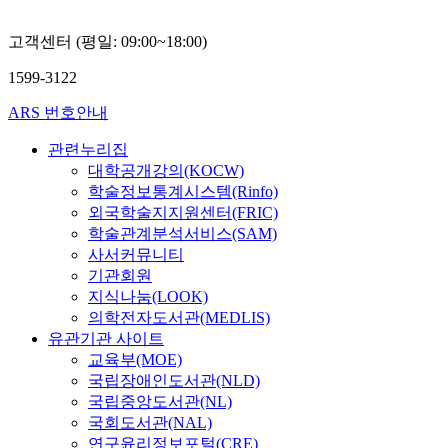
고객센터 (평일: 09:00~18:00)
1599-3122
ARS 번호안내
관련누리집
대학공개강의(KOCW)
학술정보통계시스템(Rinfo)
외국학술지지원센터(FRIC)
학술관계분석서비스(SAM)
사서커뮤니티
기관회원
지식나눔(LOOK)
의학전자도서관(MEDLIS)
유관기관 사이트
교육부(MOE)
국립장애인도서관(NLD)
국립중앙도서관(NL)
국회도서관(NAL)
연구윤리정보포털(CRE)