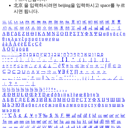
北京 을 입력하시려면
beijing
을 입력하시고 space를 누르
시면 됩니다.
ㅥ
ㅦ
ㅧ
ㅨ
ㅩ
ㅪ
ㅫ
ㅬ
ㅭ
ㅮ
ㅯ
ㅰ
ㅱ
ㅲ
ㅳ
ㅴ
ㅵ
ㅶ
ㅷ
ㅸ
ㅹ
ㅺ
ㅻ
ㅼ
ㅽ
ㅾ
ㅿ
ㆀ
ㆁ
ㆂ
ㆃ
ㆄ
ㆅ
ㆆ
ㆇ
ㆈ
ㆉ
ㆊ
ㆋ
ㆌ
ㆍ
ㆎ
Α
Β
Γ
Δ
Ε
Ζ
Η
Θ
Ι
Κ
Λ
Μ
Ν
Ξ
Ο
Π
Ρ
Σ
Τ
Υ
Φ
Χ
Ψ
Ω
α
β
γ
δ
ε
ζ
η
θ
ι
κ
λ
μ
ν
ξ
ο
π
ρ
σ
τ
υ
φ
χ
ψ
ω
á
à
Á
À
é
è
É
È
ç
Ç
ê
Ä
Ö
Ü
ä
ö
ü
ß
ְ
ֳ
ֲ
ֱ
ָ
ַ
ֵ
ֶ
ִ
ֹ
ּ
ֻ
ׂ
ׁ
ּ
ב
ה
נ
מ
צ
ת
ץ
ש
ד
ג
כ
ע
י
ח
ל
ך
ף
ק
ר
א
ט
ו
ן
ם
פ
‘
’
“
”
〔
〕
〈
〉
「
」
『
』
【
】
＂
（
）
［
］
｛
｝
±
×
÷
≠
≤
≥
∞
∴
♂
♀
∠
⊥
⌒
∂
∇
≡
≒
≪
≫
√
∽
∝
∵
∫
∬
∈
∋
⊆
⊇
⊂
⊃
∪
∩
∧
∨
￢
⇒
⇔
∀
∃
∮
∑
∏
＋
－
＜
＝
＞
、
。
·
‥
…
¨
〃
―
∥
＼
∼
´
～
ˇ
˘
˝
˚
˙
¸
˛
¡
¿
ː
！
＇
，
．
／
：
；
？
＾
＿
｀
｜
½
⅓
⅔
¼
¾
⅛
⅜
⅝
⅞
¹
²
³
⁴
ⁿ
₁
₂
₃
₄
Æ
Ð
Ħ
Ĳ
Ł
Ø
Œ
Þ
Ŧ
Ŋ
æ
đ
ð
ħ
ı
ĳ
ĸ
ŀ
ł
ø
œ
ß
þ
ŧ
ŋ
ŉ
А
Б
В
Г
Д
Е
Ё
Ж
З
И
Й
К
Л
М
Н
О
П
Р
С
Т
У
Ф
Х
Ц
Ч
Ш
Щ
Ъ
Ы
Ь
Э
Ю
Я
а
б
в
г
д
е
ё
ж
з
и
й
к
л
м
н
о
п
р
с
т
у
ф
х
ц
ч
ш
щ
ъ
ы
ь
э
ю
я
′
″
℃
Å
￠
￡
￥
¤
℉
‰
＄
％
Ｆ
￦
㎕
㎖
㎗
ℓ
㎘
㏄
㎣
㎤
㎥
㎦
㎙
㎚
㎛
㎜
㎝
㎞
㎟
㎠
㎡
㎢
㏊
㎍
㎎
㎏
㏏
㎈
㎉
㏈
㎧
㎨
㎰
㎱
㎲
㎳
㎴
㎵
㎶
㎷
㎸
㎹
㎀
㎁
㎂
㎃
㎄
㎺
㎻
㎽
㎾
㎿
㎐
㎑