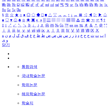
㎒
㎓
㎔
Ω
㏀
㏁
㎊
㎋
㎌
㏖
㏅
㎭
㎮
㎯
㏛
㎩
㎪
㎫
㎬
㏝
㏐
㏓
㏃
㏉
㏜
㏆
§
※
☆
★
○
●
◎
◇
◆
□
■
△
▽
→
←
↑
↓
↔
〓
◁
◀
▷
▶
♤
♠
♡
♥
♧
♣
⊙
◈
▣
◐
◑
▒
▤
▥
▨
▧
▦
▩
♨
☏
☎
☜
☞
¶
†
‡
↕
↗
↙
↖
↘
♭
♩
♪
♬
㉿
㈜
№
㏇
™
㏂
㏘
℡
＃
＆
＊
＠
ª
º
ⅰ
ⅱ
ⅲ
ⅳ
ⅴ
ⅵ
ⅶ
ⅷ
ⅸ
ⅹ
Ⅰ
Ⅱ
Ⅲ
Ⅳ
Ⅴ
Ⅵ
Ⅶ
Ⅷ
Ⅸ
Ⅹ
ا
ب
ت
ث
ج
ح
خ
د
ذ
ر
ز
س
ش
ص
ض
ط
ظ
ع
غ
ف
ق
ک
ل
م
ن
ه
و
ی
닫기
통합검색
국내학술논문
학위논문
해외학술논문
학술지