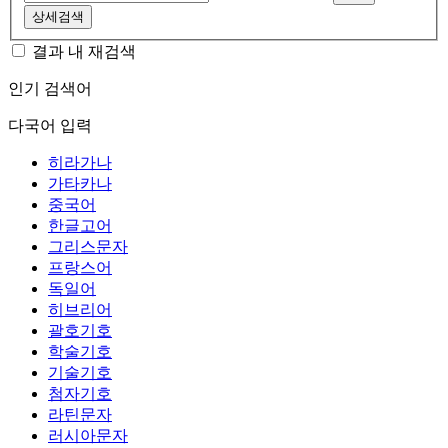
상세검색
결과 내 재검색
인기 검색어
다국어 입력
히라가나
가타카나
중국어
한글고어
그리스문자
프랑스어
독일어
히브리어
괄호기호
학술기호
기술기호
첨자기호
라틴문자
러시아문자