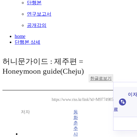
단행본
연구보고서
공개강의
home
단행본 상세
허니문가이드 : 제주편 =
Honeymoon guide(Cheju)
한글로보기
이 자
https://www.riss.kr/link?id=M9774985
료
저자
동
화
춘
추
사