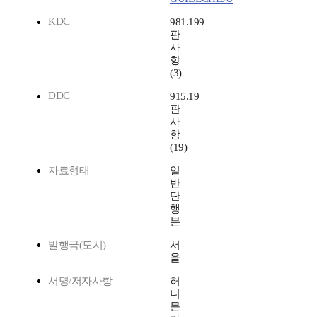
KDC
981.199
판
사
항
(3)
DDC
915.19
판
사
항
(19)
자료형태
일
반
단
행
본
발행국(도시)
서
울
서명/저자사항
허
니
문