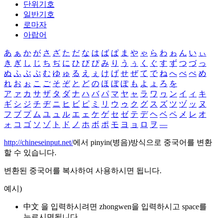
단위기호
일반기호
로마자
아랍어
あ
ぁ
か
が
さ
ざ
た
だ
な
は
ば
ぱ
ま
や
ゃ
ら
わ
ゎ
ん
い
ぃ
き
ぎ
し
じ
ち
ぢ
に
ひ
び
ぴ
み
り
う
ぅ
く
ぐ
す
ず
つ
づ
っ
ぬ
ふ
ぶ
ぷ
む
ゆ
ゅ
る
え
ぇ
け
げ
せ
ぜ
て
で
ね
へ
べ
ぺ
め
れ
お
ぉ
こ
ご
そ
ぞ
と
ど
の
ほ
ぼ
ぽ
も
よ
ょ
ろ
を
ア
ァ
カ
サ
ザ
タ
ダ
ナ
ハ
バ
パ
マ
ヤ
ャ
ラ
ワ
ヮ
ン
イ
ィ
キ
ギ
シ
ジ
チ
ヂ
ニ
ヒ
ビ
ピ
ミ
リ
ウ
ゥ
ク
グ
ス
ズ
ツ
ヅ
ッ
ヌ
フ
ブ
プ
ム
ユ
ュ
ル
エ
ェ
ケ
ゲ
セ
ゼ
テ
デ
ヘ
ベ
ペ
メ
レ
オ
ォ
コ
ゴ
ソ
ゾ
ト
ド
ノ
ホ
ボ
ポ
モ
ヨ
ョ
ロ
ヲ
―
http://chineseinput.net/
에서 pinyin(병음)방식으로 중국어를 변환
할 수 있습니다.
변환된 중국어를 복사하여 사용하시면 됩니다.
예시)
中文 을 입력하시려면
zhongwen
을 입력하시고 space를
누르시면됩니다.