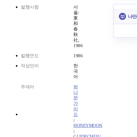
발행사항
서
울:
나만
東
和
春
秋
社,
1986
발행연도
1986
작성언어
한
국
어
주제어
허
니
문
가
이
드
;
HONEYMOON
;
GUIDECHEJU