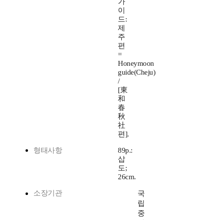
가
이
드:
제
주
편
=
Honeymoon
guide(Cheju)
/
[東
和
春
秋
社
편].
형태사항
89p.:
삽
도;
26cm.
소장기관
국
립
중