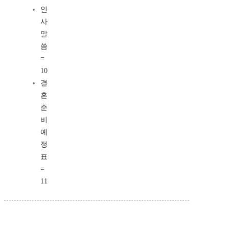
인
사
말
씀
=
10
결
혼
준
비
예
정
표
=
11