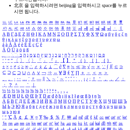
北京 을 입력하시려면
beijing
을 입력하시고 space를 누르
시면 됩니다.
ㅥ
ㅦ
ㅧ
ㅨ
ㅩ
ㅪ
ㅫ
ㅬ
ㅭ
ㅮ
ㅯ
ㅰ
ㅱ
ㅲ
ㅳ
ㅴ
ㅵ
ㅶ
ㅷ
ㅸ
ㅹ
ㅺ
ㅻ
ㅼ
ㅽ
ㅾ
ㅿ
ㆀ
ㆁ
ㆂ
ㆃ
ㆄ
ㆅ
ㆆ
ㆇ
ㆈ
ㆉ
ㆊ
ㆋ
ㆌ
ㆍ
ㆎ
Α
Β
Γ
Δ
Ε
Ζ
Η
Θ
Ι
Κ
Λ
Μ
Ν
Ξ
Ο
Π
Ρ
Σ
Τ
Υ
Φ
Χ
Ψ
Ω
α
β
γ
δ
ε
ζ
η
θ
ι
κ
λ
μ
ν
ξ
ο
π
ρ
σ
τ
υ
φ
χ
ψ
ω
á
à
Á
À
é
è
É
È
ç
Ç
ê
Ä
Ö
Ü
ä
ö
ü
ß
ְ
ֳ
ֲ
ֱ
ָ
ַ
ֵ
ֶ
ִ
ֹ
ּ
ֻ
ׂ
ׁ
ּ
ב
ה
נ
מ
צ
ת
ץ
ש
ד
ג
כ
ע
י
ח
ל
ך
ף
ק
ר
א
ט
ו
ן
ם
פ
‘
’
“
”
〔
〕
〈
〉
「
」
『
』
【
】
＂
（
）
［
］
｛
｝
±
×
÷
≠
≤
≥
∞
∴
♂
♀
∠
⊥
⌒
∂
∇
≡
≒
≪
≫
√
∽
∝
∵
∫
∬
∈
∋
⊆
⊇
⊂
⊃
∪
∩
∧
∨
￢
⇒
⇔
∀
∃
∮
∑
∏
＋
－
＜
＝
＞
、
。
·
‥
…
¨
〃
―
∥
＼
∼
´
～
ˇ
˘
˝
˚
˙
¸
˛
¡
¿
ː
！
＇
，
．
／
：
；
？
＾
＿
｀
｜
½
⅓
⅔
¼
¾
⅛
⅜
⅝
⅞
¹
²
³
⁴
ⁿ
₁
₂
₃
₄
Æ
Ð
Ħ
Ĳ
Ł
Ø
Œ
Þ
Ŧ
Ŋ
æ
đ
ð
ħ
ı
ĳ
ĸ
ŀ
ł
ø
œ
ß
þ
ŧ
ŋ
ŉ
А
Б
В
Г
Д
Е
Ё
Ж
З
И
Й
К
Л
М
Н
О
П
Р
С
Т
У
Ф
Х
Ц
Ч
Ш
Щ
Ъ
Ы
Ь
Э
Ю
Я
а
б
в
г
д
е
ё
ж
з
и
й
к
л
м
н
о
п
р
с
т
у
ф
х
ц
ч
ш
щ
ъ
ы
ь
э
ю
я
′
″
℃
Å
￠
￡
￥
¤
℉
‰
＄
％
Ｆ
￦
㎕
㎖
㎗
ℓ
㎘
㏄
㎣
㎤
㎥
㎦
㎙
㎚
㎛
㎜
㎝
㎞
㎟
㎠
㎡
㎢
㏊
㎍
㎎
㎏
㏏
㎈
㎉
㏈
㎧
㎨
㎰
㎱
㎲
㎳
㎴
㎵
㎶
㎷
㎸
㎹
㎀
㎁
㎂
㎃
㎄
㎺
㎻
㎽
㎾
㎿
㎐
㎑