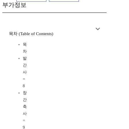
부가정보
목차 (Table of Contents)
목
차
발
간
사
=
8
창
간
축
사
=
9