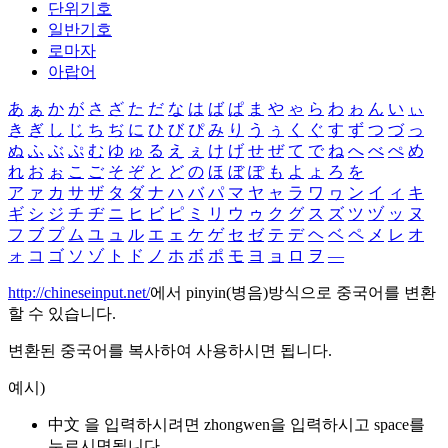
단위기호
일반기호
로마자
아랍어
あ
ぁ
か
が
さ
ざ
た
だ
な
は
ば
ぱ
ま
や
ゃ
ら
わ
ゎ
ん
い
ぃ
き
ぎ
し
じ
ち
ぢ
に
ひ
び
ぴ
み
り
う
ぅ
く
ぐ
す
ず
つ
づ
っ
ぬ
ふ
ぶ
ぷ
む
ゆ
ゅ
る
え
ぇ
け
げ
せ
ぜ
て
で
ね
へ
べ
ぺ
め
れ
お
ぉ
こ
ご
そ
ぞ
と
ど
の
ほ
ぼ
ぽ
も
よ
ょ
ろ
を
ア
ァ
カ
サ
ザ
タ
ダ
ナ
ハ
バ
パ
マ
ヤ
ャ
ラ
ワ
ヮ
ン
イ
ィ
キ
ギ
シ
ジ
チ
ヂ
ニ
ヒ
ビ
ピ
ミ
リ
ウ
ゥ
ク
グ
ス
ズ
ツ
ヅ
ッ
ヌ
フ
ブ
プ
ム
ユ
ュ
ル
エ
ェ
ケ
ゲ
セ
ゼ
テ
デ
ヘ
ベ
ペ
メ
レ
オ
ォ
コ
ゴ
ソ
ゾ
ト
ド
ノ
ホ
ボ
ポ
モ
ヨ
ョ
ロ
ヲ
―
http://chineseinput.net/
에서 pinyin(병음)방식으로 중국어를 변환
할 수 있습니다.
변환된 중국어를 복사하여 사용하시면 됩니다.
예시)
中文 을 입력하시려면
zhongwen
을 입력하시고 space를
누르시면됩니다.