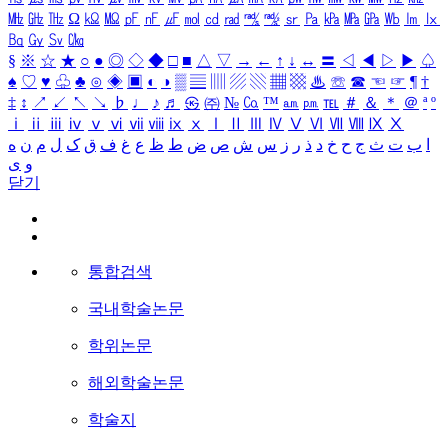
㎒
㎓
㎔
Ω
㏀
㏁
㎊
㎋
㎌
㏖
㏅
㎭
㎮
㎯
㏛
㎩
㎪
㎫
㎬
㏝
㏐
㏓
㏃
㏉
㏜
㏆
§
※
☆
★
○
●
◎
◇
◆
□
■
△
▽
→
←
↑
↓
↔
〓
◁
◀
▷
▶
♤
♠
♡
♥
♧
♣
⊙
◈
▣
◐
◑
▒
▤
▥
▨
▧
▦
▩
♨
☏
☎
☜
☞
¶
†
‡
↕
↗
↙
↖
↘
♭
♩
♪
♬
㉿
㈜
№
㏇
™
㏂
㏘
℡
＃
＆
＊
＠
ª
º
ⅰ
ⅱ
ⅲ
ⅳ
ⅴ
ⅵ
ⅶ
ⅷ
ⅸ
ⅹ
Ⅰ
Ⅱ
Ⅲ
Ⅳ
Ⅴ
Ⅵ
Ⅶ
Ⅷ
Ⅸ
Ⅹ
ا
ب
ت
ث
ج
ح
خ
د
ذ
ر
ز
س
ش
ص
ض
ط
ظ
ع
غ
ف
ق
ک
ل
م
ن
ه
و
ی
닫기
통합검색
국내학술논문
학위논문
해외학술논문
학술지