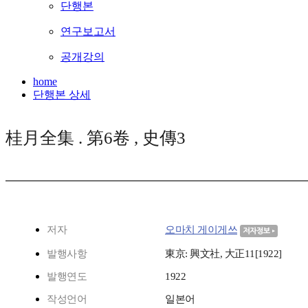
단행본
연구보고서
공개강의
home
단행본 상세
桂月全集 . 第6卷 , 史傳3
저자
오마치 게이게쓰
발행사항
東京: 興文社, 大正11[1922]
발행연도
1922
작성언어
일본어