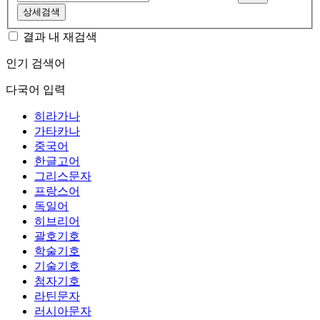
상세검색
결과 내 재검색
인기 검색어
다국어 입력
히라가나
가타카나
중국어
한글고어
그리스문자
프랑스어
독일어
히브리어
괄호기호
학술기호
기술기호
첨자기호
라틴문자
러시아문자