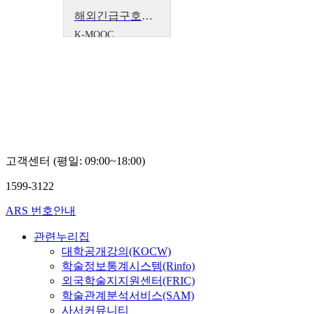
해외긴급구호대 의료팀(KDRT/EMT) 사전교육 (재난현장에서의 긴급의료대응)
K-MOOC
한국국제보건의
료재단 이승준,
김재윤, 주성홍,
홍지선, 김연재,
조아람, 김주자,
심재철, 안지원,
이경신
고객센터 (평일: 09:00~18:00)
1599-3122
ARS 번호안내
관련누리집
대학공개강의(KOCW)
학술정보통계시스템(Rinfo)
외국학술지지원센터(FRIC)
학술관계분석서비스(SAM)
사서커뮤니티