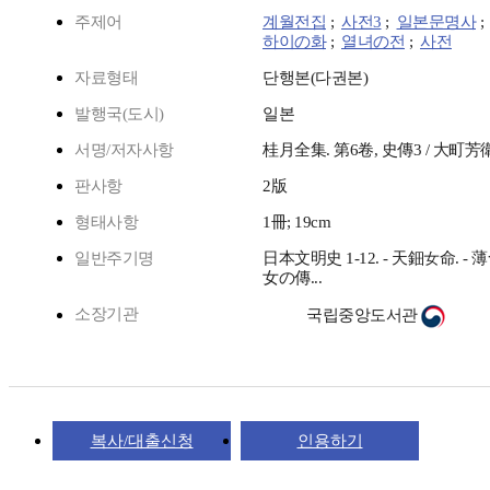
주제어
계월전집
;
사전3
;
일본문명사
하이の화
;
열녀の전
;
사전
자료형태
단행본(다권본)
발행국(도시)
일본
서명/저자사항
桂月全集. 第6卷, 史傳3 / 大町芳
판사항
2版
형태사항
1冊; 19cm
일반주기명
日本文明史 1-12. - 天鈿女命. - 
女の傳...
소장기관
국립중앙도서관
복사/대출신청
인용하기