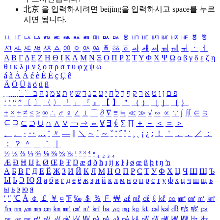
北京 을 입력하시려면
beijing
을 입력하시고 space를 누르
시면 됩니다.
ㅥ
ㅦ
ㅧ
ㅨ
ㅩ
ㅪ
ㅫ
ㅬ
ㅭ
ㅮ
ㅯ
ㅰ
ㅱ
ㅲ
ㅳ
ㅴ
ㅵ
ㅶ
ㅷ
ㅸ
ㅹ
ㅺ
ㅻ
ㅼ
ㅽ
ㅾ
ㅿ
ㆀ
ㆁ
ㆂ
ㆃ
ㆄ
ㆅ
ㆆ
ㆇ
ㆈ
ㆉ
ㆊ
ㆋ
ㆌ
ㆍ
ㆎ
Α
Β
Γ
Δ
Ε
Ζ
Η
Θ
Ι
Κ
Λ
Μ
Ν
Ξ
Ο
Π
Ρ
Σ
Τ
Υ
Φ
Χ
Ψ
Ω
α
β
γ
δ
ε
ζ
η
θ
ι
κ
λ
μ
ν
ξ
ο
π
ρ
σ
τ
υ
φ
χ
ψ
ω
á
à
Á
À
é
è
É
È
ç
Ç
ê
Ä
Ö
Ü
ä
ö
ü
ß
ְ
ֳ
ֲ
ֱ
ָ
ַ
ֵ
ֶ
ִ
ֹ
ּ
ֻ
ׂ
ׁ
ּ
ב
ה
נ
מ
צ
ת
ץ
ש
ד
ג
כ
ע
י
ח
ל
ך
ף
ק
ר
א
ט
ו
ן
ם
פ
‘
’
“
”
〔
〕
〈
〉
「
」
『
』
【
】
＂
（
）
［
］
｛
｝
±
×
÷
≠
≤
≥
∞
∴
♂
♀
∠
⊥
⌒
∂
∇
≡
≒
≪
≫
√
∽
∝
∵
∫
∬
∈
∋
⊆
⊇
⊂
⊃
∪
∩
∧
∨
￢
⇒
⇔
∀
∃
∮
∑
∏
＋
－
＜
＝
＞
、
。
·
‥
…
¨
〃
―
∥
＼
∼
´
～
ˇ
˘
˝
˚
˙
¸
˛
¡
¿
ː
！
＇
，
．
／
：
；
？
＾
＿
｀
｜
½
⅓
⅔
¼
¾
⅛
⅜
⅝
⅞
¹
²
³
⁴
ⁿ
₁
₂
₃
₄
Æ
Ð
Ħ
Ĳ
Ł
Ø
Œ
Þ
Ŧ
Ŋ
æ
đ
ð
ħ
ı
ĳ
ĸ
ŀ
ł
ø
œ
ß
þ
ŧ
ŋ
ŉ
А
Б
В
Г
Д
Е
Ё
Ж
З
И
Й
К
Л
М
Н
О
П
Р
С
Т
У
Ф
Х
Ц
Ч
Ш
Щ
Ъ
Ы
Ь
Э
Ю
Я
а
б
в
г
д
е
ё
ж
з
и
й
к
л
м
н
о
п
р
с
т
у
ф
х
ц
ч
ш
щ
ъ
ы
ь
э
ю
я
′
″
℃
Å
￠
￡
￥
¤
℉
‰
＄
％
Ｆ
￦
㎕
㎖
㎗
ℓ
㎘
㏄
㎣
㎤
㎥
㎦
㎙
㎚
㎛
㎜
㎝
㎞
㎟
㎠
㎡
㎢
㏊
㎍
㎎
㎏
㏏
㎈
㎉
㏈
㎧
㎨
㎰
㎱
㎲
㎳
㎴
㎵
㎶
㎷
㎸
㎹
㎀
㎁
㎂
㎃
㎄
㎺
㎻
㎽
㎾
㎿
㎐
㎑