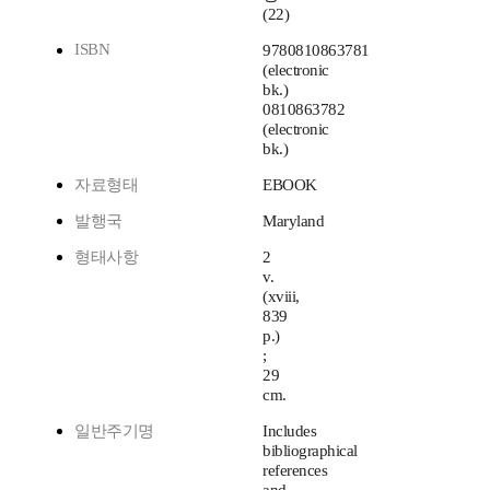
(22)
ISBN
9780810863781
(electronic
bk.)
0810863782
(electronic
bk.)
자료형태
EBOOK
발행국
Maryland
형태사항
2
v.
(xviii,
839
p.)
;
29
cm.
일반주기명
Includes
bibliographical
references