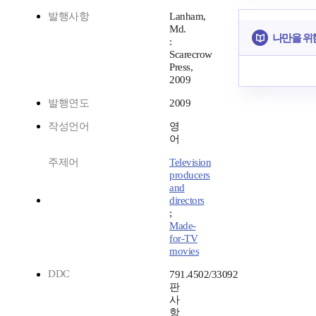
발행사항
Lanham,
Md.
나만을 위
:
Scarecrow
Press,
2009
발행연도
2009
작성언어
영
어
주제어
Television
producers
and
directors
;
Made-
for-TV
movies
DDC
791.4502/33092
판
사
항