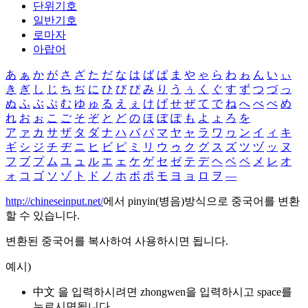
단위기호
일반기호
로마자
아랍어
あ
ぁ
か
が
さ
ざ
た
だ
な
は
ば
ぱ
ま
や
ゃ
ら
わ
ゎ
ん
い
ぃ
き
ぎ
し
じ
ち
ぢ
に
ひ
び
ぴ
み
り
う
ぅ
く
ぐ
す
ず
つ
づ
っ
ぬ
ふ
ぶ
ぷ
む
ゆ
ゅ
る
え
ぇ
け
げ
せ
ぜ
て
で
ね
へ
べ
ぺ
め
れ
お
ぉ
こ
ご
そ
ぞ
と
ど
の
ほ
ぼ
ぽ
も
よ
ょ
ろ
を
ア
ァ
カ
サ
ザ
タ
ダ
ナ
ハ
バ
パ
マ
ヤ
ャ
ラ
ワ
ヮ
ン
イ
ィ
キ
ギ
シ
ジ
チ
ヂ
ニ
ヒ
ビ
ピ
ミ
リ
ウ
ゥ
ク
グ
ス
ズ
ツ
ヅ
ッ
ヌ
フ
ブ
プ
ム
ユ
ュ
ル
エ
ェ
ケ
ゲ
セ
ゼ
テ
デ
ヘ
ベ
ペ
メ
レ
オ
ォ
コ
ゴ
ソ
ゾ
ト
ド
ノ
ホ
ボ
ポ
モ
ヨ
ョ
ロ
ヲ
―
http://chineseinput.net/
에서 pinyin(병음)방식으로 중국어를 변환
할 수 있습니다.
변환된 중국어를 복사하여 사용하시면 됩니다.
예시)
中文 을 입력하시려면
zhongwen
을 입력하시고 space를
누르시면됩니다.