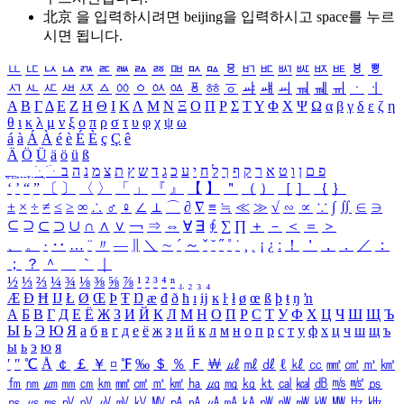
北京 을 입력하시려면
beijing
을 입력하시고 space를 누르
시면 됩니다.
ㅥ
ㅦ
ㅧ
ㅨ
ㅩ
ㅪ
ㅫ
ㅬ
ㅭ
ㅮ
ㅯ
ㅰ
ㅱ
ㅲ
ㅳ
ㅴ
ㅵ
ㅶ
ㅷ
ㅸ
ㅹ
ㅺ
ㅻ
ㅼ
ㅽ
ㅾ
ㅿ
ㆀ
ㆁ
ㆂ
ㆃ
ㆄ
ㆅ
ㆆ
ㆇ
ㆈ
ㆉ
ㆊ
ㆋ
ㆌ
ㆍ
ㆎ
Α
Β
Γ
Δ
Ε
Ζ
Η
Θ
Ι
Κ
Λ
Μ
Ν
Ξ
Ο
Π
Ρ
Σ
Τ
Υ
Φ
Χ
Ψ
Ω
α
β
γ
δ
ε
ζ
η
θ
ι
κ
λ
μ
ν
ξ
ο
π
ρ
σ
τ
υ
φ
χ
ψ
ω
á
à
Á
À
é
è
É
È
ç
Ç
ê
Ä
Ö
Ü
ä
ö
ü
ß
ְ
ֳ
ֲ
ֱ
ָ
ַ
ֵ
ֶ
ִ
ֹ
ּ
ֻ
ׂ
ׁ
ּ
ב
ה
נ
מ
צ
ת
ץ
ש
ד
ג
כ
ע
י
ח
ל
ך
ף
ק
ר
א
ט
ו
ן
ם
פ
‘
’
“
”
〔
〕
〈
〉
「
」
『
』
【
】
＂
（
）
［
］
｛
｝
±
×
÷
≠
≤
≥
∞
∴
♂
♀
∠
⊥
⌒
∂
∇
≡
≒
≪
≫
√
∽
∝
∵
∫
∬
∈
∋
⊆
⊇
⊂
⊃
∪
∩
∧
∨
￢
⇒
⇔
∀
∃
∮
∑
∏
＋
－
＜
＝
＞
、
。
·
‥
…
¨
〃
―
∥
＼
∼
´
～
ˇ
˘
˝
˚
˙
¸
˛
¡
¿
ː
！
＇
，
．
／
：
；
？
＾
＿
｀
｜
½
⅓
⅔
¼
¾
⅛
⅜
⅝
⅞
¹
²
³
⁴
ⁿ
₁
₂
₃
₄
Æ
Ð
Ħ
Ĳ
Ł
Ø
Œ
Þ
Ŧ
Ŋ
æ
đ
ð
ħ
ı
ĳ
ĸ
ŀ
ł
ø
œ
ß
þ
ŧ
ŋ
ŉ
А
Б
В
Г
Д
Е
Ё
Ж
З
И
Й
К
Л
М
Н
О
П
Р
С
Т
У
Ф
Х
Ц
Ч
Ш
Щ
Ъ
Ы
Ь
Э
Ю
Я
а
б
в
г
д
е
ё
ж
з
и
й
к
л
м
н
о
п
р
с
т
у
ф
х
ц
ч
ш
щ
ъ
ы
ь
э
ю
я
′
″
℃
Å
￠
￡
￥
¤
℉
‰
＄
％
Ｆ
￦
㎕
㎖
㎗
ℓ
㎘
㏄
㎣
㎤
㎥
㎦
㎙
㎚
㎛
㎜
㎝
㎞
㎟
㎠
㎡
㎢
㏊
㎍
㎎
㎏
㏏
㎈
㎉
㏈
㎧
㎨
㎰
㎱
㎲
㎳
㎴
㎵
㎶
㎷
㎸
㎹
㎀
㎁
㎂
㎃
㎄
㎺
㎻
㎽
㎾
㎿
㎐
㎑