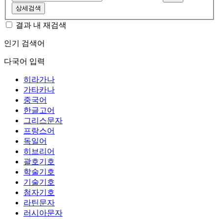
상세검색
결과 내 재검색
인기 검색어
다국어 입력
히라가나
가타카나
중국어
한글고어
그리스문자
프랑스어
독일어
히브리어
괄호기호
학술기호
기술기호
첨자기호
라틴문자
러시아문자