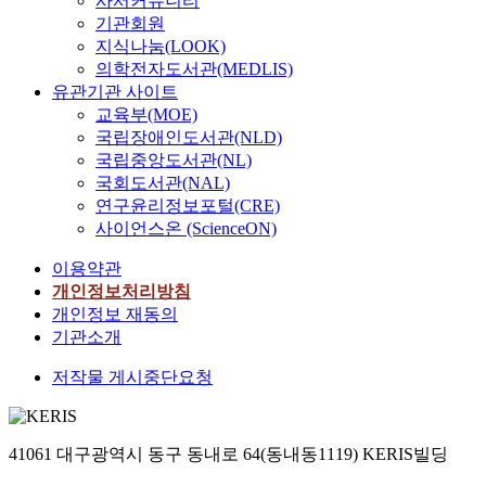
사서커뮤니티
기관회원
지식나눔(LOOK)
의학전자도서관(MEDLIS)
유관기관 사이트
교육부(MOE)
국립장애인도서관(NLD)
국립중앙도서관(NL)
국회도서관(NAL)
연구윤리정보포털(CRE)
사이언스온 (ScienceON)
이용약관
개인정보처리방침
개인정보 재동의
기관소개
저작물 게시중단요청
41061 대구광역시 동구 동내로 64(동내동1119) KERIS빌딩