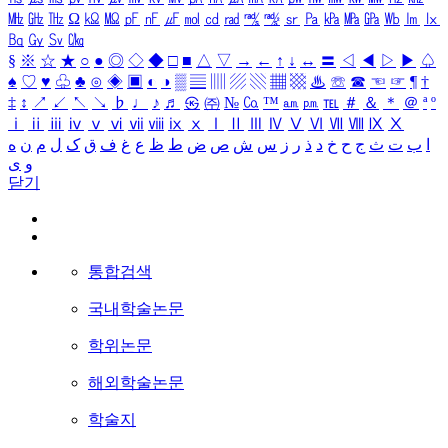
㎒
㎓
㎔
Ω
㏀
㏁
㎊
㎋
㎌
㏖
㏅
㎭
㎮
㎯
㏛
㎩
㎪
㎫
㎬
㏝
㏐
㏓
㏃
㏉
㏜
㏆
§
※
☆
★
○
●
◎
◇
◆
□
■
△
▽
→
←
↑
↓
↔
〓
◁
◀
▷
▶
♤
♠
♡
♥
♧
♣
⊙
◈
▣
◐
◑
▒
▤
▥
▨
▧
▦
▩
♨
☏
☎
☜
☞
¶
†
‡
↕
↗
↙
↖
↘
♭
♩
♪
♬
㉿
㈜
№
㏇
™
㏂
㏘
℡
＃
＆
＊
＠
ª
º
ⅰ
ⅱ
ⅲ
ⅳ
ⅴ
ⅵ
ⅶ
ⅷ
ⅸ
ⅹ
Ⅰ
Ⅱ
Ⅲ
Ⅳ
Ⅴ
Ⅵ
Ⅶ
Ⅷ
Ⅸ
Ⅹ
ا
ب
ت
ث
ج
ح
خ
د
ذ
ر
ز
س
ش
ص
ض
ط
ظ
ع
غ
ف
ق
ک
ل
م
ن
ه
و
ی
닫기
통합검색
국내학술논문
학위논문
해외학술논문
학술지