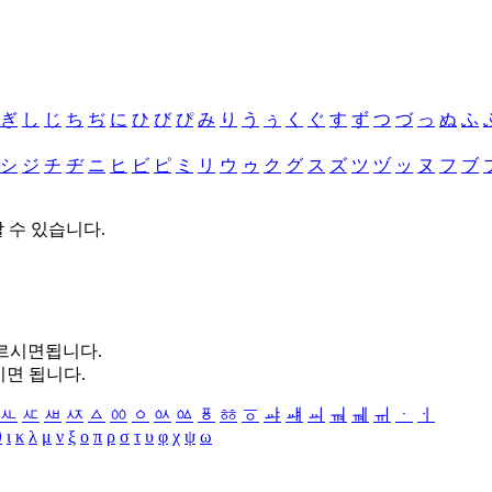
ぎ
し
じ
ち
ぢ
に
ひ
び
ぴ
み
り
う
ぅ
く
ぐ
す
ず
つ
づ
っ
ぬ
ふ
シ
ジ
チ
ヂ
ニ
ヒ
ビ
ピ
ミ
リ
ウ
ゥ
ク
グ
ス
ズ
ツ
ヅ
ッ
ヌ
フ
ブ
할 수 있습니다.
누르시면됩니다.
시면 됩니다.
ㅻ
ㅼ
ㅽ
ㅾ
ㅿ
ㆀ
ㆁ
ㆂ
ㆃ
ㆄ
ㆅ
ㆆ
ㆇ
ㆈ
ㆉ
ㆊ
ㆋ
ㆌ
ㆍ
ㆎ
θ
ι
κ
λ
μ
ν
ξ
ο
π
ρ
σ
τ
υ
φ
χ
ψ
ω