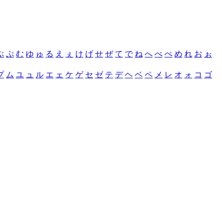
ぶ
ぷ
む
ゆ
ゅ
る
え
ぇ
け
げ
せ
ぜ
て
で
ね
へ
べ
ぺ
め
れ
お
ぉ
プ
ム
ユ
ュ
ル
エ
ェ
ケ
ゲ
セ
ゼ
テ
デ
ヘ
ベ
ペ
メ
レ
オ
ォ
コ
ゴ