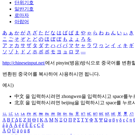
단위기호
일반기호
로마자
아랍어
あ
ぁ
か
が
さ
ざ
た
だ
な
は
ば
ぱ
ま
や
ゃ
ら
わ
ゎ
ん
い
ぃ
き
こ
ご
そ
ぞ
と
ど
の
ほ
ぼ
ぽ
も
よ
ょ
ろ
を
ア
ァ
カ
サ
ザ
タ
ダ
ナ
ハ
バ
パ
マ
ヤ
ャ
ラ
ワ
ヮ
ン
イ
ィ
キ
ギ
ソ
ゾ
ト
ド
ノ
ホ
ボ
ポ
モ
ヨ
ョ
ロ
ヲ
―
http://chineseinput.net/
에서 pinyin(병음)방식으로 중국어를 변환
변환된 중국어를 복사하여 사용하시면 됩니다.
예시)
中文 을 입력하시려면
zhongwen
을 입력하시고 space를
北京 을 입력하시려면
beijing
을 입력하시고 space를 누르
ㅥ
ㅦ
ㅧ
ㅨ
ㅩ
ㅪ
ㅫ
ㅬ
ㅭ
ㅮ
ㅯ
ㅰ
ㅱ
ㅲ
ㅳ
ㅴ
ㅵ
ㅶ
ㅷ
ㅸ
ㅹ
ㅺ
Α
Β
Γ
Δ
Ε
Ζ
Η
Θ
Ι
Κ
Λ
Μ
Ν
Ξ
Ο
Π
Ρ
Σ
Τ
Υ
Φ
Χ
Ψ
Ω
α
β
γ
δ
ε
ζ
η
á
à
Á
À
é
è
É
È
ç
Ç
ê
Ä
Ö
Ü
ä
ö
ü
ß