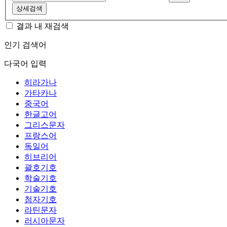
상세검색
결과 내 재검색
인기 검색어
다국어 입력
히라가나
가타카나
중국어
한글고어
그리스문자
프랑스어
독일어
히브리어
괄호기호
학술기호
기술기호
첨자기호
라틴문자
러시아문자