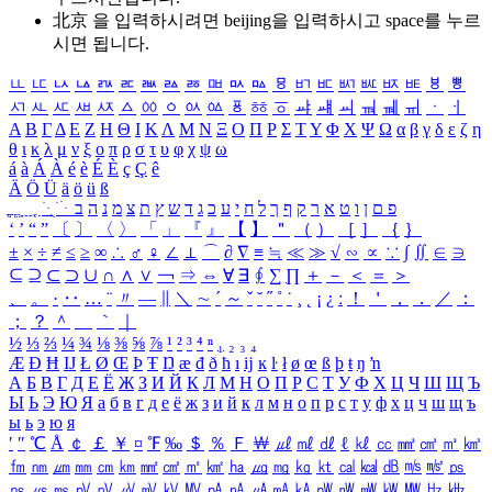
北京 을 입력하시려면
beijing
을 입력하시고 space를 누르
시면 됩니다.
ㅥ
ㅦ
ㅧ
ㅨ
ㅩ
ㅪ
ㅫ
ㅬ
ㅭ
ㅮ
ㅯ
ㅰ
ㅱ
ㅲ
ㅳ
ㅴ
ㅵ
ㅶ
ㅷ
ㅸ
ㅹ
ㅺ
ㅻ
ㅼ
ㅽ
ㅾ
ㅿ
ㆀ
ㆁ
ㆂ
ㆃ
ㆄ
ㆅ
ㆆ
ㆇ
ㆈ
ㆉ
ㆊ
ㆋ
ㆌ
ㆍ
ㆎ
Α
Β
Γ
Δ
Ε
Ζ
Η
Θ
Ι
Κ
Λ
Μ
Ν
Ξ
Ο
Π
Ρ
Σ
Τ
Υ
Φ
Χ
Ψ
Ω
α
β
γ
δ
ε
ζ
η
θ
ι
κ
λ
μ
ν
ξ
ο
π
ρ
σ
τ
υ
φ
χ
ψ
ω
á
à
Á
À
é
è
É
È
ç
Ç
ê
Ä
Ö
Ü
ä
ö
ü
ß
ְ
ֳ
ֲ
ֱ
ָ
ַ
ֵ
ֶ
ִ
ֹ
ּ
ֻ
ׂ
ׁ
ּ
ב
ה
נ
מ
צ
ת
ץ
ש
ד
ג
כ
ע
י
ח
ל
ך
ף
ק
ר
א
ט
ו
ן
ם
פ
‘
’
“
”
〔
〕
〈
〉
「
」
『
』
【
】
＂
（
）
［
］
｛
｝
±
×
÷
≠
≤
≥
∞
∴
♂
♀
∠
⊥
⌒
∂
∇
≡
≒
≪
≫
√
∽
∝
∵
∫
∬
∈
∋
⊆
⊇
⊂
⊃
∪
∩
∧
∨
￢
⇒
⇔
∀
∃
∮
∑
∏
＋
－
＜
＝
＞
、
。
·
‥
…
¨
〃
―
∥
＼
∼
´
～
ˇ
˘
˝
˚
˙
¸
˛
¡
¿
ː
！
＇
，
．
／
：
；
？
＾
＿
｀
｜
½
⅓
⅔
¼
¾
⅛
⅜
⅝
⅞
¹
²
³
⁴
ⁿ
₁
₂
₃
₄
Æ
Ð
Ħ
Ĳ
Ł
Ø
Œ
Þ
Ŧ
Ŋ
æ
đ
ð
ħ
ı
ĳ
ĸ
ŀ
ł
ø
œ
ß
þ
ŧ
ŋ
ŉ
А
Б
В
Г
Д
Е
Ё
Ж
З
И
Й
К
Л
М
Н
О
П
Р
С
Т
У
Ф
Х
Ц
Ч
Ш
Щ
Ъ
Ы
Ь
Э
Ю
Я
а
б
в
г
д
е
ё
ж
з
и
й
к
л
м
н
о
п
р
с
т
у
ф
х
ц
ч
ш
щ
ъ
ы
ь
э
ю
я
′
″
℃
Å
￠
￡
￥
¤
℉
‰
＄
％
Ｆ
￦
㎕
㎖
㎗
ℓ
㎘
㏄
㎣
㎤
㎥
㎦
㎙
㎚
㎛
㎜
㎝
㎞
㎟
㎠
㎡
㎢
㏊
㎍
㎎
㎏
㏏
㎈
㎉
㏈
㎧
㎨
㎰
㎱
㎲
㎳
㎴
㎵
㎶
㎷
㎸
㎹
㎀
㎁
㎂
㎃
㎄
㎺
㎻
㎽
㎾
㎿
㎐
㎑