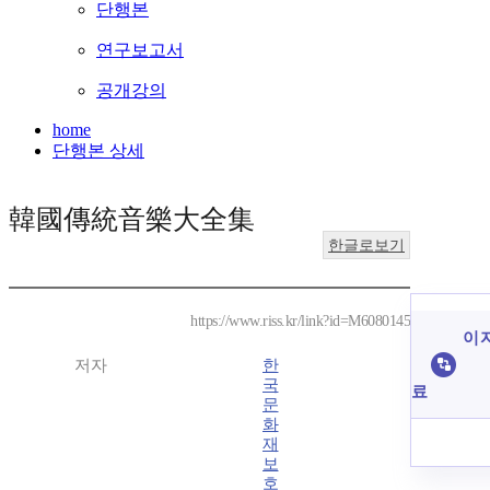
단행본
연구보고서
공개강의
home
단행본 상세
韓國傳統音樂大全集
한글로보기
https://www.riss.kr/link?id=M6080145
이 
저자
한
국
료
문
화
재
보
호