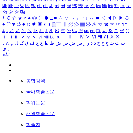
㎒
㎓
㎔
Ω
㏀
㏁
㎊
㎋
㎌
㏖
㏅
㎭
㎮
㎯
㏛
㎩
㎪
㎫
㎬
㏝
㏐
㏓
㏃
㏉
㏜
㏆
§
※
☆
★
○
●
◎
◇
◆
□
■
△
▽
→
←
↑
↓
↔
〓
◁
◀
▷
▶
♤
♠
♡
♥
♧
♣
⊙
◈
▣
◐
◑
▒
▤
▥
▨
▧
▦
▩
♨
☏
☎
☜
☞
¶
†
‡
↕
↗
↙
↖
↘
♭
♩
♪
♬
㉿
㈜
№
㏇
™
㏂
㏘
℡
＃
＆
＊
＠
ª
º
ⅰ
ⅱ
ⅲ
ⅳ
ⅴ
ⅵ
ⅶ
ⅷ
ⅸ
ⅹ
Ⅰ
Ⅱ
Ⅲ
Ⅳ
Ⅴ
Ⅵ
Ⅶ
Ⅷ
Ⅸ
Ⅹ
ا
ب
ت
ث
ج
ح
خ
د
ذ
ر
ز
س
ش
ص
ض
ط
ظ
ع
غ
ف
ق
ک
ل
م
ن
ه
و
ی
닫기
통합검색
국내학술논문
학위논문
해외학술논문
학술지