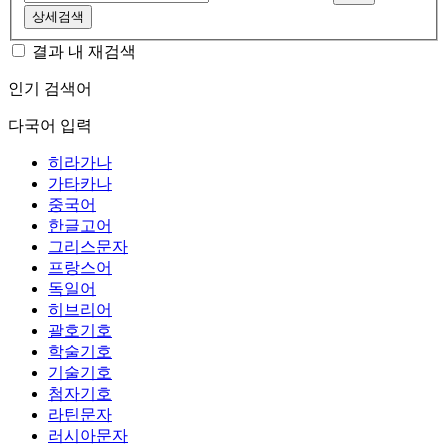
상세검색
결과 내 재검색
인기 검색어
다국어 입력
히라가나
가타카나
중국어
한글고어
그리스문자
프랑스어
독일어
히브리어
괄호기호
학술기호
기술기호
첨자기호
라틴문자
러시아문자