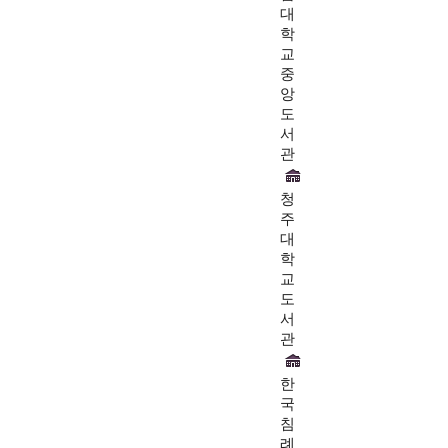
대
학
교
중
앙
도
서
관
청
주
대
학
교
도
서
관
한
국
침
례