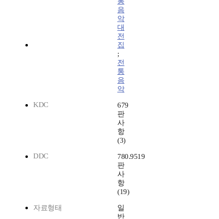
통
음
악
대
전
집
;
전
통
음
악
KDC
679
판
사
항
(3)
DDC
780.9519
판
사
항
(19)
자료형태
일
반