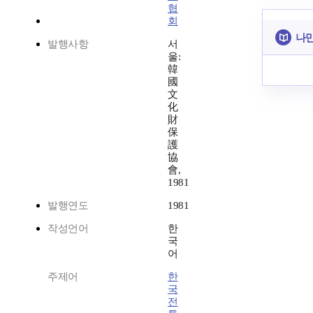
협
회
나만
발행사항
서
울:
韓
國
文
化
財
保
護
協
會,
1981
발행연도
1981
작성언어
한
국
어
주제어
한
국
전