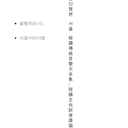
단
행
본
발행국(도시)
서
울
서명/저자사항
韓
國
傳
統
音
樂
大
全
集
/
韓
國
文
化
財
保
護
協