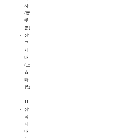
사
(音
樂
史)
상
고
시
대
(上
古
時
代)
=
11
삼
국
시
대