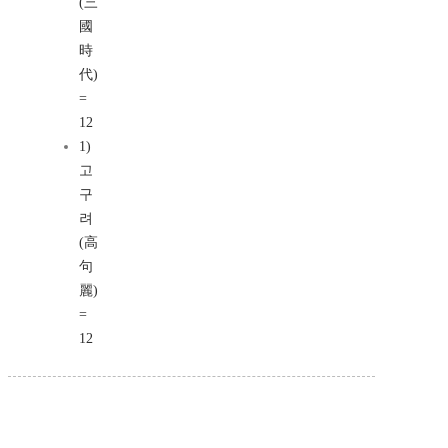
(三
國
時
代)
=
12
1)
고
구
려
(高
句
麗)
=
12