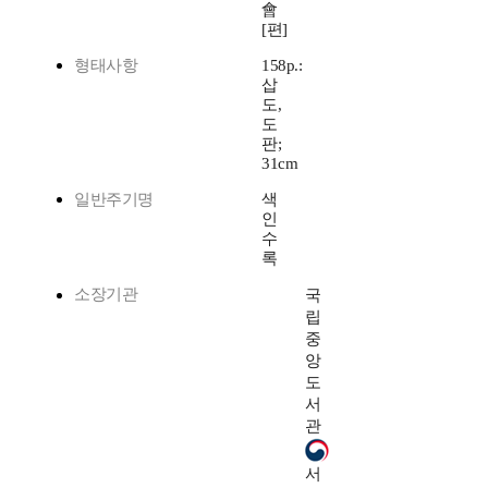
會
[편]
형태사항
158p.:
삽
도,
도
판;
31cm
일반주기명
색
인
수
록
소장기관
국
립
중
앙
도
서
관
서