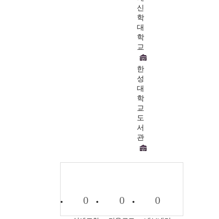
신
학
대
학
교
한
성
대
학
교
도
서
관
0
0
0