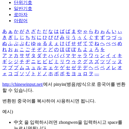
단위기호
일반기호
로마자
아랍어
あ
ぁ
か
が
さ
ざ
た
だ
な
は
ば
ぱ
ま
や
ゃ
ら
わ
ゎ
ん
い
ぃ
き
ぎ
し
じ
ち
ぢ
に
ひ
び
ぴ
み
り
う
ぅ
く
ぐ
す
ず
つ
づ
っ
ぬ
ふ
ぶ
ぷ
む
ゆ
ゅ
る
え
ぇ
け
げ
せ
ぜ
て
で
ね
へ
べ
ぺ
め
れ
お
ぉ
こ
ご
そ
ぞ
と
ど
の
ほ
ぼ
ぽ
も
よ
ょ
ろ
を
ア
ァ
カ
サ
ザ
タ
ダ
ナ
ハ
バ
パ
マ
ヤ
ャ
ラ
ワ
ヮ
ン
イ
ィ
キ
ギ
シ
ジ
チ
ヂ
ニ
ヒ
ビ
ピ
ミ
リ
ウ
ゥ
ク
グ
ス
ズ
ツ
ヅ
ッ
ヌ
フ
ブ
プ
ム
ユ
ュ
ル
エ
ェ
ケ
ゲ
セ
ゼ
テ
デ
ヘ
ベ
ペ
メ
レ
オ
ォ
コ
ゴ
ソ
ゾ
ト
ド
ノ
ホ
ボ
ポ
モ
ヨ
ョ
ロ
ヲ
―
http://chineseinput.net/
에서 pinyin(병음)방식으로 중국어를 변환
할 수 있습니다.
변환된 중국어를 복사하여 사용하시면 됩니다.
예시)
中文 을 입력하시려면
zhongwen
을 입력하시고 space를
누르시면됩니다.