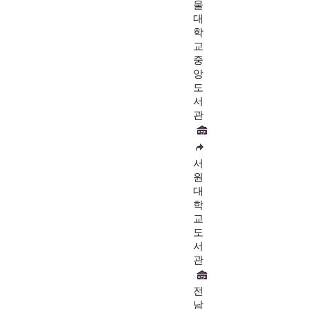
울
대
학
교
중
앙
도
서
관
서
원
대
학
교
도
서
관
전
남