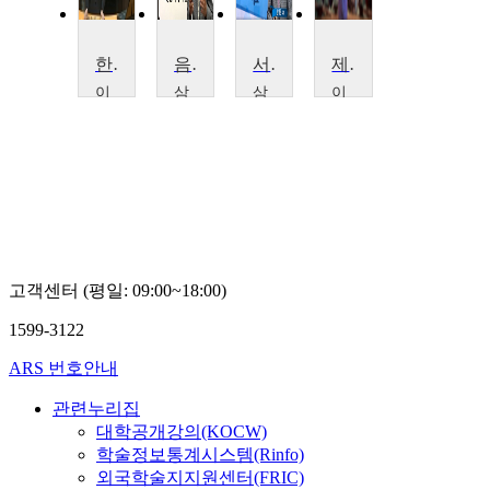
한국 전통음악
음악사
서양음악사2
제25회 Faculty Noon Concert
이
삼
삼
이
화
육
육
화
여
대
대
여
자
학
학
자
대
교
교
대
학
임
임
학
교
형
형
교
곽
준
준
이
은
화
아
국
고객센터 (평일: 09:00~18:00)
악
실
1599-3122
내
악
ARS 번호안내
단
관련누리집
대학공개강의(KOCW)
학술정보통계시스템(Rinfo)
외국학술지지원센터(FRIC)